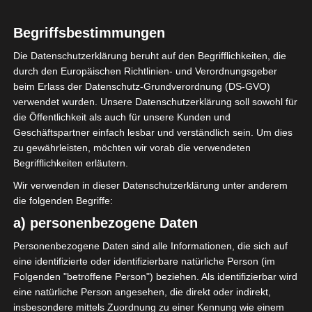
0
Union Sportive de
Ben Guerdane
Begriffsbestimmungen
(USBG)
Die Datenschutzerklärung beruht auf den Begrifflichkeiten, die
durch den Europäischen Richtlinien- und Verordnungsgeber
beim Erlass der Datenschutz-Grundverordnung (DS-GVO)
ENDERGEBNIS
verwendet wurden. Unsere Datenschutzerklärung soll sowohl für
Stade Hammadi Agrebi (Stadion des 14
die Öffentlichkeit als auch für unsere Kunden und
Januar)
Geschäftspartner einfach lesbar und verständlich sein. Um dies
zu gewährleisten, möchten wir vorab die verwendeten
Begrifflichkeiten erläutern.
Wir verwenden in dieser Datenschutzerklärung unter anderem
die folgenden Begriffe:
a) personenbezogene Daten
Union Sportive Monastirienne (USMO) – Club Athlé
Personenbezogene Daten sind alle Informationen, die sich auf
tique Bizertin (CAB)
eine identifizierte oder identifizierbare natürliche Person (im
Folgenden "betroffene Person") beziehen. Als identifizierbar wird
Union Sportive de Tataouine (UST) – Espérance Sp
eine natürliche Person angesehen, die direkt oder indirekt,
ortive de Tunis (EST)
insbesondere mittels Zuordnung zu einer Kennung wie einem