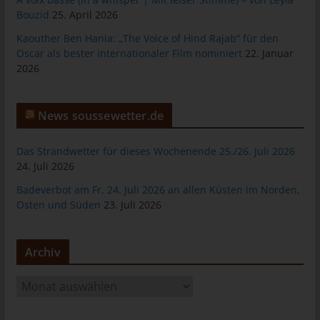
tunesienfussball.de
Bouzid
25. April 2026
Uwe Wassenberg
Kaouther Ben Hania: „The Voice of Hind Rajab“ für den
Oscar als bester internationaler Film nominiert
22. Januar
Rue 2 Mars
2026
4022 Akouda - Tunesien
Telefon: +216 216 16 616
News soussewetter.de
E-Mail:
Das Strandwetter für dieses Wochenende 25./26. Juli 2026
Cookies
24. Juli 2026
Die Internetseiten verwenden Cookies. Cookies sind
Badeverbot am Fr, 24. Juli 2026 an allen Küsten im Norden,
Osten und Süden
23. Juli 2026
Textdateien, welche über einen Internetbrowser auf einem
Computersystem abgelegt und gespeichert werden.
Zahlreiche Internetseiten und Server verwenden Cookies. Viele
Archiv
Cookies enthalten eine sogenannte Cookie-ID. Eine Cookie-ID
ist eine eindeutige Kennung des Cookies. Sie besteht aus einer
A
Zeichenfolge, durch welche Internetseiten und Server dem
r
konkreten Internetbrowser zugeordnet werden können, in dem
c