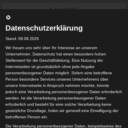
Skip
8. August 2026
to
Das Neueste:
Ligue 1 Pro: Saison 2026/2027
content
beginnt am 22. und 23. August
Datenschutzerklärung
2026 (Update)
El Gawafel Sportives de Gafsa
Stand: 08.08.2026
(EGSG) kündigt Rückzug aus der
Meisterschaft an
Wir freuen uns sehr über Ihr Interesse an unserem
Ligue 1 Pro: Spielplan der ersten 15
Unternehmen. Datenschutz hat einen besonders hohen
Spieltage der Saison 2026/2027
Stellenwert für die Geschäftsleitung. Eine Nutzung der
Ligue 2 Pro Tunesien 2026/2027 –
Internetseiten ist grundsätzlich ohne jede Angabe
Saison beginnt am am 19./20.
tunesienfussball.de
personenbezogener Daten möglich. Sofern eine betroffene
September 2026
Person besondere Services unseres Unternehmens über
Internationaler Sportgerichtshof
unsere Internetseite in Anspruch nehmen möchte, könnte
lehnt Eilverfahren ab – AS Soliman
Tunesien Ligafußball
jedoch eine Verarbeitung personenbezogener Daten erforderlich
steuert auf die Ligue 2 zu
werden. Ist die Verarbeitung personenbezogener Daten
erforderlich und besteht für eine solche Verarbeitung keine
gesetzliche Grundlage, holen wir generell eine Einwilligung der
betroffenen Person ein.
Die Verarbeitung personenbezogener Daten, beispielsweise des