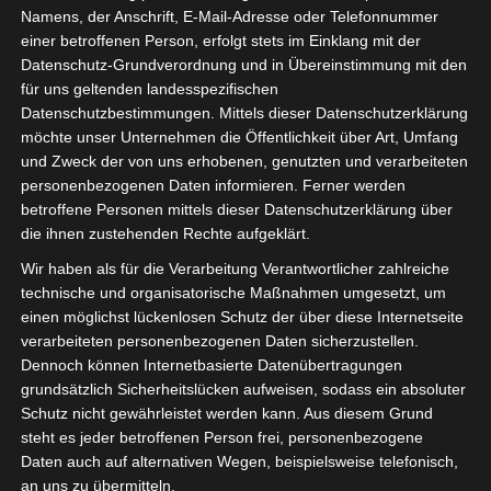
Namens, der Anschrift, E-Mail-Adresse oder Telefonnummer
einer betroffenen Person, erfolgt stets im Einklang mit der
Datenschutz-Grundverordnung und in Übereinstimmung mit den
für uns geltenden landesspezifischen
Sie befinden sich hier:
Startseite
»
Club Africain Tunis
Datenschutzbestimmungen. Mittels dieser Datenschutzerklärung
(CA) – Union Sportive de Ben Guerdane (USBG)
möchte unser Unternehmen die Öffentlichkeit über Art, Umfang
und Zweck der von uns erhobenen, genutzten und verarbeiteten
personenbezogenen Daten informieren. Ferner werden
betroffene Personen mittels dieser Datenschutzerklärung über
die ihnen zustehenden Rechte aufgeklärt.
26 Jan. 2025
-
14:00
Meisterschaft Tunesien 2024/2025
|
Wir haben als für die Verarbeitung Verantwortlicher zahlreiche
Spieltag 16
technische und organisatorische Maßnahmen umgesetzt, um
Halbzeit: -
einen möglichst lückenlosen Schutz der über diese Internetseite
verarbeiteten personenbezogenen Daten sicherzustellen.
Dennoch können Internetbasierte Datenübertragungen
0
grundsätzlich Sicherheitslücken aufweisen, sodass ein absoluter
Club Africain
Schutz nicht gewährleistet werden kann. Aus diesem Grund
Tunis (CA)
steht es jeder betroffenen Person frei, personenbezogene
Daten auch auf alternativen Wegen, beispielsweise telefonisch,
an uns zu übermitteln.