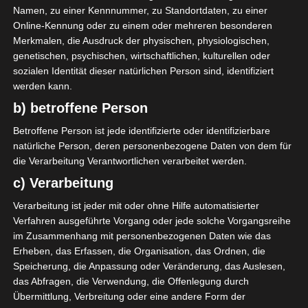
Die nächsten Begegnungen
Namen, zu einer Kennnummer, zu Standortdaten, zu einer
Online-Kennung oder zu einem oder mehreren besonderen
SPIELTAG 1
Merkmalen, die Ausdruck der physischen, physiologischen,
genetischen, psychischen, wirtschaftlichen, kulturellen oder
22 Aug. 2026
16:30
sozialen Identität dieser natürlichen Person sind, identifiziert
-
-
PS Sakiet Eddaïer
JS Omrane
werden kann.
b) betroffene Person
22 Aug. 2026
16:30
-
-
Stade Tunisien
CS Sfax
Betroffene Person ist jede identifizierte oder identifizierbare
natürliche Person, deren personenbezogene Daten von dem für
22 Aug. 2026
16:30
die Verarbeitung Verantwortlichen verarbeitet werden.
-
-
ES Hammam Sousse
US Monastir
c) Verarbeitung
22 Aug. 2026
16:30
Verarbeitung ist jeder mit oder ohne Hilfe automatisierter
-
-
ES Tunis
ESS Sousse
Verfahren ausgeführte Vorgang oder jede solche Vorgangsreihe
im Zusammenhang mit personenbezogenen Daten wie das
22 Aug. 2026
16:30
Erheben, das Erfassen, die Organisation, das Ordnen, die
-
-
ES Métlaoui
Club Africain
Speicherung, die Anpassung oder Veränderung, das Auslesen,
das Abfragen, die Verwendung, die Offenlegung durch
22 Aug. 2026
16:30
Übermittlung, Verbreitung oder eine andere Form der
-
-
US Ben Guerdane
CS Hammam-Lif