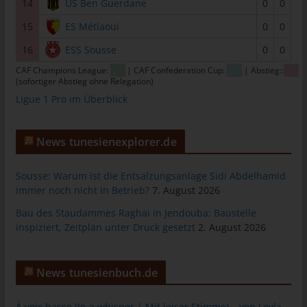
14
US Ben Guerdane
0
0
Personen, die unter der unmittelbaren Verantwortung des
15
ES Métlaoui
0
0
Verantwortlichen oder des Auftragsverarbeiters befugt sind, die
personenbezogenen Daten zu verarbeiten.
16
ESS Sousse
0
0
k) Einwilligung
CAF Champions League:
| CAF Confederation Cup:
| Abstieg::
(sofortiger Abstieg ohne Relegation)
Einwilligung ist jede von der betroffenen Person freiwillig für den
Ligue 1 Pro im Überblick
bestimmten Fall in informierter Weise und unmissverständlich
abgegebene Willensbekundung in Form einer Erklärung oder
einer sonstigen eindeutigen bestätigenden Handlung, mit der
News tunesienexplorer.de
die betroffene Person zu verstehen gibt, dass sie mit der
Verarbeitung der sie betreffenden personenbezogenen Daten
Sousse: Warum ist die Entsalzungsanlage Sidi Abdelhamid
einverstanden ist.
immer noch nicht in Betrieb?
7. August 2026
Bau des Staudammes Raghai in Jendouba: Baustelle
Name und Anschrift des für die
inspiziert, Zeitplan unter Druck gesetzt
2. August 2026
Verarbeitung Verantwortlichen
Verantwortlicher im Sinne der Datenschutz-Grundverordnung,
sonstiger in den Mitgliedstaaten der Europäischen Union
News tunesienbuch.de
geltenden Datenschutzgesetze und anderer Bestimmungen mit
datenschutzrechtlichem Charakter ist:
À voix basse (In a whisper | Mit leiser Stimme) – von Leyla