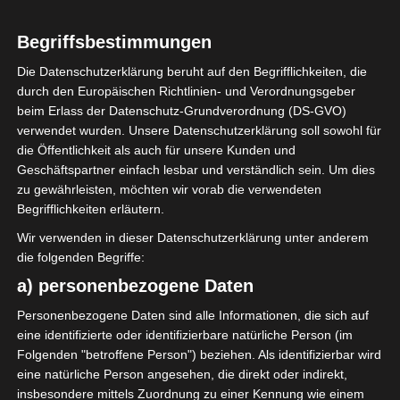
1
Union Sportive
Begriffsbestimmungen
Monastirienne
(USMO)
Die Datenschutzerklärung beruht auf den Begrifflichkeiten, die
durch den Europäischen Richtlinien- und Verordnungsgeber
beim Erlass der Datenschutz-Grundverordnung (DS-GVO)
ENDERGEBNIS
verwendet wurden. Unsere Datenschutzerklärung soll sowohl für
die Öffentlichkeit als auch für unsere Kunden und
Stade Hammadi Agrebi (Stadion des 14
Geschäftspartner einfach lesbar und verständlich sein. Um dies
Januar)
zu gewährleisten, möchten wir vorab die verwendeten
Begrifflichkeiten erläutern.
Wir verwenden in dieser Datenschutzerklärung unter anderem
TORE
die folgenden Begriffe:
Tor
70'
a) personenbezogene Daten
A. Boutiche
Tor
Personenbezogene Daten sind alle Informationen, die sich auf
86'
H. Labidi
eine identifizierte oder identifizierbare natürliche Person (im
Folgenden "betroffene Person") beziehen. Als identifizierbar wird
eine natürliche Person angesehen, die direkt oder indirekt,
AUFSTELLUNGEN
insbesondere mittels Zuordnung zu einer Kennung wie einem