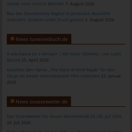
das Cookie gespeichert wurde. Dies ermöglicht es den
immer noch nicht in Betrieb?
7. August 2026
besuchten Internetseiten und Servern, den individuellen
Bau des Staudammes Raghai in Jendouba: Baustelle
Browser der betroffenen Person von anderen Internetbrowsern,
inspiziert, Zeitplan unter Druck gesetzt
2. August 2026
die andere Cookies enthalten, zu unterscheiden. Ein bestimmter
Internetbrowser kann über die eindeutige Cookie-ID
wiedererkannt und identifiziert werden.
News tunesienbuch.de
Durch den Einsatz von Cookies kann den Nutzern dieser
Internetseite nutzerfreundlichere Services bereitstellen, die ohne
À voix basse (In a whisper | Mit leiser Stimme) – von Leyla
die Cookie-Setzung nicht möglich wären.
Bouzid
25. April 2026
Mittels eines Cookies können die Informationen und Angebote
Kaouther Ben Hania: „The Voice of Hind Rajab“ für den
auf unserer Internetseite im Sinne des Benutzers optimiert
Oscar als bester internationaler Film nominiert
22. Januar
werden. Cookies ermöglichen uns, wie bereits erwähnt, die
2026
Benutzer unserer Internetseite wiederzuerkennen. Zweck dieser
Wiedererkennung ist es, den Nutzern die Verwendung unserer
Internetseite zu erleichtern. Der Benutzer einer Internetseite, die
News soussewetter.de
Cookies verwendet, muss beispielsweise nicht bei jedem
Besuch der Internetseite erneut seine Zugangsdaten eingeben,
Das Strandwetter für dieses Wochenende 25./26. Juli 2026
weil dies von der Internetseite und dem auf dem
24. Juli 2026
Computersystem des Benutzers abgelegten Cookie
übernommen wird. Ein weiteres Beispiel ist das Cookie eines