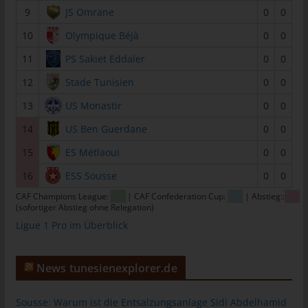
9
JS Omrane
0
0
tunesienfussball.de
10
Olympique Béjà
0
0
Uwe Wassenberg
Rue 2 Mars
11
PS Sakiet Eddaïer
0
0
4022 Akouda - Tunesien
12
Stade Tunisien
0
0
Telefon: +216 216 16 616
13
US Monastir
0
0
E-Mail:
14
US Ben Guerdane
0
0
15
ES Métlaoui
0
0
Cookies
16
ESS Sousse
0
0
Die Internetseiten verwenden Cookies. Cookies sind
CAF Champions League:
| CAF Confederation Cup:
| Abstieg::
Textdateien, welche über einen Internetbrowser auf einem
(sofortiger Abstieg ohne Relegation)
Computersystem abgelegt und gespeichert werden.
Ligue 1 Pro im Überblick
Zahlreiche Internetseiten und Server verwenden Cookies. Viele
Cookies enthalten eine sogenannte Cookie-ID. Eine Cookie-ID
ist eine eindeutige Kennung des Cookies. Sie besteht aus einer
News tunesienexplorer.de
Zeichenfolge, durch welche Internetseiten und Server dem
konkreten Internetbrowser zugeordnet werden können, in dem
Sousse: Warum ist die Entsalzungsanlage Sidi Abdelhamid