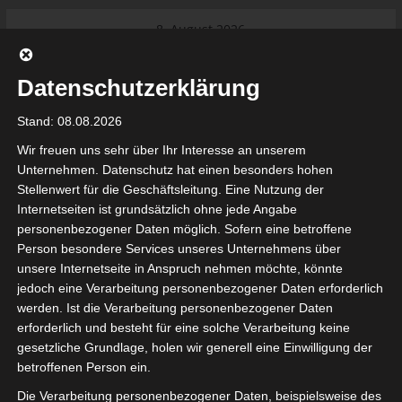
Skip
8. August 2026
to
Das Neueste:
Ligue 1 Pro: Saison 2026/2027
content
beginnt am 22. und 23. August
Datenschutzerklärung
2026 (Update)
El Gawafel Sportives de Gafsa
Stand: 08.08.2026
(EGSG) kündigt Rückzug aus der
Meisterschaft an
Wir freuen uns sehr über Ihr Interesse an unserem
Ligue 1 Pro: Spielplan der ersten 15
Unternehmen. Datenschutz hat einen besonders hohen
Spieltage der Saison 2026/2027
Stellenwert für die Geschäftsleitung. Eine Nutzung der
Ligue 2 Pro Tunesien 2026/2027 –
Internetseiten ist grundsätzlich ohne jede Angabe
Saison beginnt am am 19./20.
tunesienfussball.de
personenbezogener Daten möglich. Sofern eine betroffene
September 2026
Person besondere Services unseres Unternehmens über
Internationaler Sportgerichtshof
unsere Internetseite in Anspruch nehmen möchte, könnte
lehnt Eilverfahren ab – AS Soliman
Tunesien Ligafußball
jedoch eine Verarbeitung personenbezogener Daten erforderlich
steuert auf die Ligue 2 zu
werden. Ist die Verarbeitung personenbezogener Daten
Nutzung von Google Adsense (Google Ireland Limited, Gordon House, Barrow Stree
erforderlich und besteht für eine solche Verarbeitung keine
, Ireland) benötigen wir laut DSGVO Ihre Zustimmung. Es werden seitens Goog
gesetzliche Grundlage, holen wir generell eine Einwilligung der
nbezogene Daten erhoben, verarbeitet und gespeichert. Welche Daten genau 
bitte den Datenschutzbedingungen.
betroffenen Person ein.
Die Verarbeitung personenbezogener Daten, beispielsweise des
Google Adsense
ist deaktiviert.
✓ Erlauben
Datenschutzbedingungen