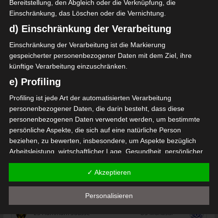
Bereitstellung, den Abgleich oder die Verknüpfung, die
Einschränkung, das Löschen oder die Vernichtung.
d) Einschränkung der Verarbeitung
Club Sportif Sfaxien (CSS) – Union Sportive de Ben
Einschränkung der Verarbeitung ist die Markierung
Guerdane (USBG)
gespeicherter personenbezogener Daten mit dem Ziel, ihre
Étoile Sportive du Sahel Sousse (ESS) – Espérance S
künftige Verarbeitung einzuschränken.
portive de Tunis (EST)
e) Profiling
Die nächsten Begegnungen
Profiling ist jede Art der automatisierten Verarbeitung
personenbezogener Daten, die darin besteht, dass diese
SPIELTAG 1
personenbezogenen Daten verwendet werden, um bestimmte
persönliche Aspekte, die sich auf eine natürliche Person
22 Aug. 2026
16:30
beziehen, zu bewerten, insbesondere, um Aspekte bezüglich
-
-
PS Sakiet Eddaïer
JS Omrane
Arbeitsleistung, wirtschaftlicher Lage, Gesundheit, persönlicher
Vorlieben, Interessen, Zuverlässigkeit, Verhalten, Aufenthaltsort
22 Aug. 2026
16:30
✓ Akzeptieren
oder Ortswechsel dieser natürlichen Person zu analysieren oder
-
-
Stade Tunisien
CS Sfax
vorherzusagen.
Personalisieren
22 Aug. 2026
16:30
f) Pseudonymisierung
-
-
ES Hammam Sousse
US Monastir
Pseudonymisierung ist die Verarbeitung personenbezogener