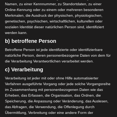
Namen, zu einer Kennnummer, zu Standortdaten, zu einer
Club Africain Tunis (CA)
Online-Kennung oder zu einem oder mehreren besonderen
Merkmalen, die Ausdruck der physischen, physiologischen,
R. Bedoui
D
genetischen, psychischen, wirtschaftlichen, kulturellen oder
sozialen Identität dieser natürlichen Person sind, identifiziert
S. Laabidi
D
werden kann.
A. Khalil
M
b) betroffene Person
W. Ben Yahia
M
Betroffene Person ist jede identifizierte oder identifizierbare
C. Laabidi
M
natürliche Person, deren personenbezogene Daten von dem für
Z. Dhaouadi
M
die Verarbeitung Verantwortlichen verarbeitet werden.
H. Labidi
O
86'
c) Verarbeitung
Verarbeitung ist jeder mit oder ohne Hilfe automatisierter
Union Sportive Monastirienne (USMO)
Verfahren ausgeführte Vorgang oder jede solche Vorgangsreihe
im Zusammenhang mit personenbezogenen Daten wie das
Erheben, das Erfassen, die Organisation, das Ordnen, die
A. Boutiche
M
70'
Speicherung, die Anpassung oder Veränderung, das Auslesen,
das Abfragen, die Verwendung, die Offenlegung durch
Übermittlung, Verbreitung oder eine andere Form der