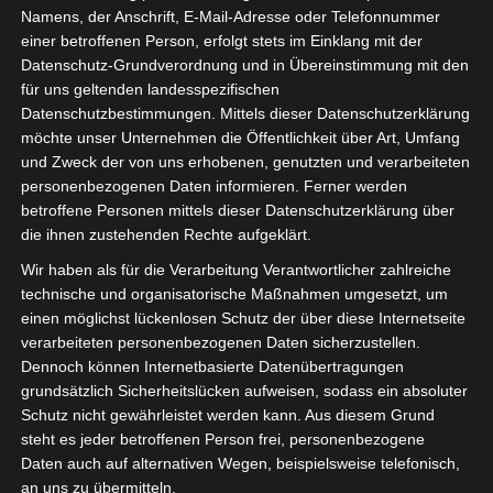
Namens, der Anschrift, E-Mail-Adresse oder Telefonnummer
einer betroffenen Person, erfolgt stets im Einklang mit der
Datenschutz-Grundverordnung und in Übereinstimmung mit den
für uns geltenden landesspezifischen
Sie befinden sich hier:
Startseite
»
Club Africain Tunis
Datenschutzbestimmungen. Mittels dieser Datenschutzerklärung
möchte unser Unternehmen die Öffentlichkeit über Art, Umfang
(CA) – Union Sportive Monastirienne (USMO)
und Zweck der von uns erhobenen, genutzten und verarbeiteten
personenbezogenen Daten informieren. Ferner werden
betroffene Personen mittels dieser Datenschutzerklärung über
die ihnen zustehenden Rechte aufgeklärt.
10 Juni 2023
-
16:30
Wir haben als für die Verarbeitung Verantwortlicher zahlreiche
Meisterschaft Tunesien 2022/2023 - Playoff
technische und organisatorische Maßnahmen umgesetzt, um
Meisterschaft
| Spieltag 11
einen möglichst lückenlosen Schutz der über diese Internetseite
Halbzeit: 0-0
verarbeiteten personenbezogenen Daten sicherzustellen.
Dennoch können Internetbasierte Datenübertragungen
grundsätzlich Sicherheitslücken aufweisen, sodass ein absoluter
1
Schutz nicht gewährleistet werden kann. Aus diesem Grund
Club Africain
Tunis (CA)
steht es jeder betroffenen Person frei, personenbezogene
Daten auch auf alternativen Wegen, beispielsweise telefonisch,
an uns zu übermitteln.