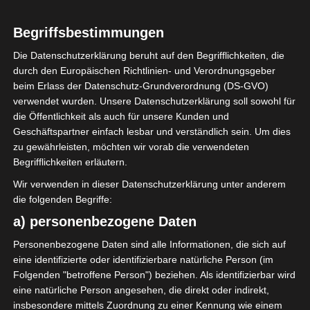
0
Union Sportive
Begriffsbestimmungen
Monastirienne
(USMO)
Die Datenschutzerklärung beruht auf den Begrifflichkeiten, die
durch den Europäischen Richtlinien- und Verordnungsgeber
beim Erlass der Datenschutz-Grundverordnung (DS-GVO)
ENDERGEBNIS
verwendet wurden. Unsere Datenschutzerklärung soll sowohl für
die Öffentlichkeit als auch für unsere Kunden und
Stade Hammadi Agrebi (Stadion des 14
Geschäftspartner einfach lesbar und verständlich sein. Um dies
Januar)
zu gewährleisten, möchten wir vorab die verwendeten
Begrifflichkeiten erläutern.
Wir verwenden in dieser Datenschutzerklärung unter anderem
die folgenden Begriffe:
a) personenbezogene Daten
Personenbezogene Daten sind alle Informationen, die sich auf
Jeunesse sportive d’El Omrane (JSO) – Avenir Sport
eine identifizierte oder identifizierbare natürliche Person (im
if de Soliman (ASS)
Folgenden "betroffene Person") beziehen. Als identifizierbar wird
Étoile Sportive du Sahel Sousse (ESS) – Espérance S
eine natürliche Person angesehen, die direkt oder indirekt,
insbesondere mittels Zuordnung zu einer Kennung wie einem