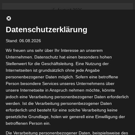
Skip
6. August 2026
to
Das Neueste:
Ligue 1 Pro: Saison 2026/2027
content
beginnt am 22. und 23. August
Datenschutzerklärung
2026 (Update)
El Gawafel Sportives de Gafsa
Stand: 06.08.2026
(EGSG) kündigt Rückzug aus der
Meisterschaft an
Wir freuen uns sehr über Ihr Interesse an unserem
Ligue 1 Pro: Spielplan der ersten 15
Unternehmen. Datenschutz hat einen besonders hohen
Spieltage der Saison 2026/2027
Stellenwert für die Geschäftsleitung. Eine Nutzung der
Ligue 2 Pro Tunesien 2026/2027 –
Internetseiten ist grundsätzlich ohne jede Angabe
Saison beginnt am am 19./20.
tunesienfussball.de
personenbezogener Daten möglich. Sofern eine betroffene
September 2026
Person besondere Services unseres Unternehmens über
Internationaler Sportgerichtshof
unsere Internetseite in Anspruch nehmen möchte, könnte
lehnt Eilverfahren ab – AS Soliman
Tunesien Ligafußball
jedoch eine Verarbeitung personenbezogener Daten erforderlich
steuert auf die Ligue 2 zu
werden. Ist die Verarbeitung personenbezogener Daten
Nutzung von Google Adsense (Google Ireland Limited, Gordon House, Barrow Stree
erforderlich und besteht für eine solche Verarbeitung keine
, Ireland) benötigen wir laut DSGVO Ihre Zustimmung. Es werden seitens Goog
gesetzliche Grundlage, holen wir generell eine Einwilligung der
nbezogene Daten erhoben, verarbeitet und gespeichert. Welche Daten genau 
bitte den Datenschutzbedingungen.
betroffenen Person ein.
Die Verarbeitung personenbezogener Daten, beispielsweise des
Google Adsense
ist deaktiviert.
✓ Erlauben
Datenschutzbedingungen