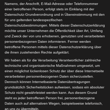
Namens, der Anschrift, E-Mail-Adresse oder Telefonnummer
einer betroffenen Person, erfolgt stets im Einklang mit der
Datenschutz-Grundverordnung und in Übereinstimmung mit den
für uns geltenden landesspezifischen
Sie befinden sich hier:
Startseite
»
Club Africain Tunis
Datenschutzbestimmungen. Mittels dieser Datenschutzerklärung
möchte unser Unternehmen die Öffentlichkeit über Art, Umfang
(CA) – Union Sportive Monastirienne (USMO)
und Zweck der von uns erhobenen, genutzten und verarbeiteten
personenbezogenen Daten informieren. Ferner werden
betroffene Personen mittels dieser Datenschutzerklärung über
die ihnen zustehenden Rechte aufgeklärt.
2 Nov. 2024
-
16:30
Wir haben als für die Verarbeitung Verantwortlicher zahlreiche
Meisterschaft Tunesien 2024/2025
|
technische und organisatorische Maßnahmen umgesetzt, um
Spieltag 7
einen möglichst lückenlosen Schutz der über diese Internetseite
Halbzeit: -
verarbeiteten personenbezogenen Daten sicherzustellen.
Dennoch können Internetbasierte Datenübertragungen
grundsätzlich Sicherheitslücken aufweisen, sodass ein absoluter
0
Schutz nicht gewährleistet werden kann. Aus diesem Grund
Club Africain
Tunis (CA)
steht es jeder betroffenen Person frei, personenbezogene
Daten auch auf alternativen Wegen, beispielsweise telefonisch,
an uns zu übermitteln.