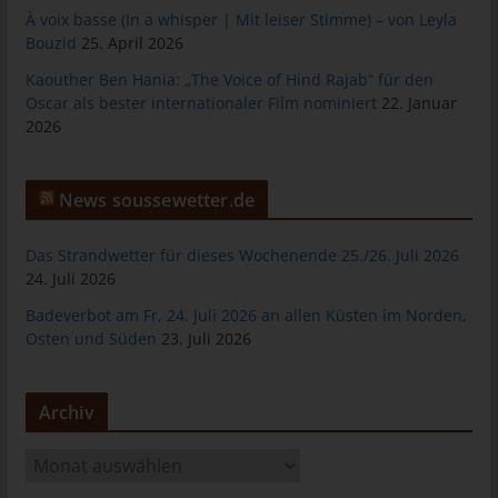
À voix basse (In a whisper | Mit leiser Stimme) – von Leyla
tunesienfussball.de
Bouzid
25. April 2026
Uwe Wassenberg
Kaouther Ben Hania: „The Voice of Hind Rajab“ für den
Rue 2 Mars
Oscar als bester internationaler Film nominiert
22. Januar
2026
4022 Akouda - Tunesien
Telefon: +216 216 16 616
News soussewetter.de
E-Mail:
Cookies
Das Strandwetter für dieses Wochenende 25./26. Juli 2026
24. Juli 2026
Die Internetseiten verwenden Cookies. Cookies sind
Badeverbot am Fr, 24. Juli 2026 an allen Küsten im Norden,
Textdateien, welche über einen Internetbrowser auf einem
Osten und Süden
23. Juli 2026
Computersystem abgelegt und gespeichert werden.
Zahlreiche Internetseiten und Server verwenden Cookies. Viele
Cookies enthalten eine sogenannte Cookie-ID. Eine Cookie-ID
Archiv
ist eine eindeutige Kennung des Cookies. Sie besteht aus einer
Zeichenfolge, durch welche Internetseiten und Server dem
A
konkreten Internetbrowser zugeordnet werden können, in dem
r