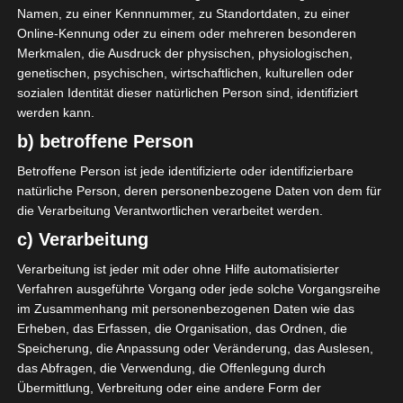
portive de Tunis (EST)
Namen, zu einer Kennnummer, zu Standortdaten, zu einer
Die nächsten Begegnungen
Online-Kennung oder zu einem oder mehreren besonderen
Merkmalen, die Ausdruck der physischen, physiologischen,
SPIELTAG 1
genetischen, psychischen, wirtschaftlichen, kulturellen oder
sozialen Identität dieser natürlichen Person sind, identifiziert
22 Aug. 2026
16:30
werden kann.
-
-
PS Sakiet Eddaïer
JS Omrane
b) betroffene Person
22 Aug. 2026
16:30
Betroffene Person ist jede identifizierte oder identifizierbare
-
-
Stade Tunisien
CS Sfax
natürliche Person, deren personenbezogene Daten von dem für
die Verarbeitung Verantwortlichen verarbeitet werden.
22 Aug. 2026
16:30
c) Verarbeitung
-
-
ES Hammam Sousse
US Monastir
Verarbeitung ist jeder mit oder ohne Hilfe automatisierter
22 Aug. 2026
16:30
Verfahren ausgeführte Vorgang oder jede solche Vorgangsreihe
-
-
ES Tunis
ESS Sousse
im Zusammenhang mit personenbezogenen Daten wie das
Erheben, das Erfassen, die Organisation, das Ordnen, die
22 Aug. 2026
16:30
Speicherung, die Anpassung oder Veränderung, das Auslesen,
-
-
ES Métlaoui
Club Africain
das Abfragen, die Verwendung, die Offenlegung durch
Übermittlung, Verbreitung oder eine andere Form der
22 Aug. 2026
16:30