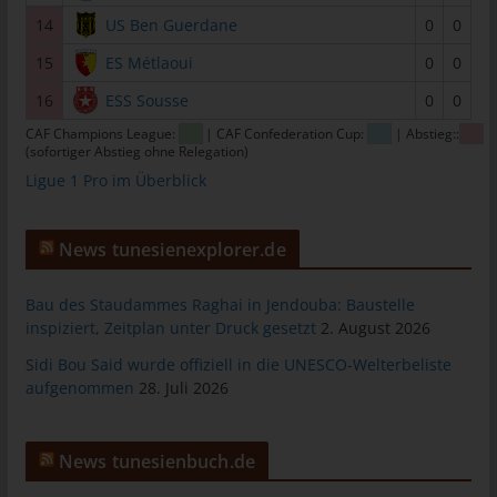
Personen, die unter der unmittelbaren Verantwortung des
14
US Ben Guerdane
0
0
Verantwortlichen oder des Auftragsverarbeiters befugt sind, die
15
ES Métlaoui
0
0
personenbezogenen Daten zu verarbeiten.
16
ESS Sousse
0
0
k) Einwilligung
CAF Champions League:
| CAF Confederation Cup:
| Abstieg::
Einwilligung ist jede von der betroffenen Person freiwillig für den
(sofortiger Abstieg ohne Relegation)
bestimmten Fall in informierter Weise und unmissverständlich
Ligue 1 Pro im Überblick
abgegebene Willensbekundung in Form einer Erklärung oder
einer sonstigen eindeutigen bestätigenden Handlung, mit der
die betroffene Person zu verstehen gibt, dass sie mit der
News tunesienexplorer.de
Verarbeitung der sie betreffenden personenbezogenen Daten
einverstanden ist.
Bau des Staudammes Raghai in Jendouba: Baustelle
inspiziert, Zeitplan unter Druck gesetzt
2. August 2026
Name und Anschrift des für die
Sidi Bou Said wurde offiziell in die UNESCO-Welterbeliste
Verarbeitung Verantwortlichen
aufgenommen
28. Juli 2026
Verantwortlicher im Sinne der Datenschutz-Grundverordnung,
sonstiger in den Mitgliedstaaten der Europäischen Union
geltenden Datenschutzgesetze und anderer Bestimmungen mit
News tunesienbuch.de
datenschutzrechtlichem Charakter ist: