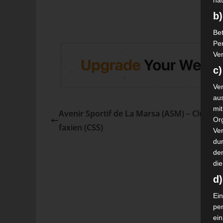
nat
b)
Bet
Pe
Ver
c)
Ver
au
mi
Avenir Sportif de La Marsa (ASM) – Club Spo
Or
faxien (CSS)
Ve
dur
de
die
d
Ein
pe
ei