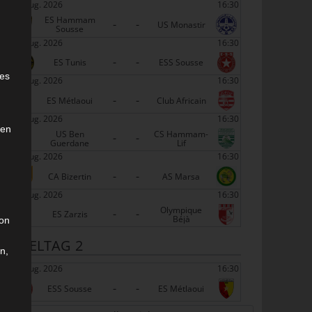
22 Aug. 2026
16:30
ES Hammam
-
-
US Monastir
Sousse
22 Aug. 2026
16:30
-
-
e
ES Tunis
ESS Sousse
ies
22 Aug. 2026
16:30
-
-
ES Métlaoui
Club Africain
22 Aug. 2026
16:30
den
US Ben
CS Hammam-
-
-
Guerdane
Lif
22 Aug. 2026
16:30
-
-
CA Bizertin
AS Marsa
22 Aug. 2026
16:30
Olympique
-
-
ES Zarzis
Béjà
son
SPIELTAG 2
n,
29 Aug. 2026
16:30
-
-
ESS Sousse
ES Métlaoui