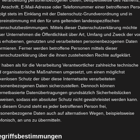
e Verarbeitung personenbezogener Daten, beispielsweise des Namens,
 Anschrift, E-Mail-Adresse oder Telefonnummer einer betroffenen Pers
Google Adsense
ist deaktiviert.
✓ Erla
olgt stets im Einklang mit der Datenschutz-Grundverordnung und in
ereinstimmung mit den für uns geltenden landesspezifischen
CHAFTEN
STADIEN
IMPRESSUM
tenschutzbestimmungen. Mittels dieser Datenschutzerklärung möchte
ser Unternehmen die Öffentlichkeit über Art, Umfang und Zweck der vo
s erhobenen, genutzten und verarbeiteten personenbezogenen Daten
ormieren. Ferner werden betroffene Personen mittels dieser
tenschutzerklärung über die ihnen zustehenden Rechte aufgeklärt.
ique Bizertin (CAB) – Union Sportive Monastirienne (USMO)
 haben als für die Verarbeitung Verantwortlicher zahlreiche technische
d organisatorische Maßnahmen umgesetzt, um einen möglichst
kenlosen Schutz der über diese Internetseite verarbeiteten
rsonenbezogenen Daten sicherzustellen. Dennoch können
Aug. 2023
-
16:30
ernetbasierte Datenübertragungen grundsätzlich Sicherheitslücken
2023/2024 - Gruppenphase
| Spieltag 2
weisen, sodass ein absoluter Schutz nicht gewährleistet werden kann.
Halbzeit: 0-1
 diesem Grund steht es jeder betroffenen Person frei,
rsonenbezogene Daten auch auf alternativen Wegen, beispielsweise
efonisch, an uns zu übermitteln.
0
:
2
egriffsbestimmungen