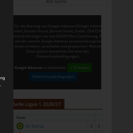
Alle Spiele
Für die Nutzung von Google Adsense (Google Ireland
Limited, Gordon House, Barrow Street, Dublin, D04 E5W5,
Ireland) benötigen wir laut DSGVO Ihre Zustimmung. Es
werden seitens Google Adsense personenbezogene
Daten erhoben, verarbeitet und gespeichert. Welche
Daten genau entnehmen Sie bitte den
Datenschutzbedingungen.
Google Adsense
ist deaktiviert.
✓ Erlauben
Datenschutzbedingungen
ung
,
r
Tabelle Ligue 1 2026/27
#
Team
1
AS Marsa
0
0