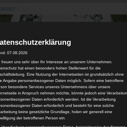
026/2027
3. August
de Gafsa
ug aus der
atenschutzerklärung
n der ersten 15
 2026/2027
and: 07.08.2026
 2026/2027 –
 19./20.
r freuen uns sehr über Ihr Interesse an unserem Unternehmen.
enschutz hat einen besonders hohen Stellenwert für die
gerichtshof
chäftsleitung. Eine Nutzung der Internetseiten ist grundsätzlich ohne
 – AS Soliman
de Angabe personenbezogener Daten möglich. Sofern eine betroffene
2 zu
rson besondere Services unseres Unternehmens über unsere
ternetseite in Anspruch nehmen möchte, könnte jedoch eine Verarbeitu
sonenbezogener Daten erforderlich werden. Ist die Verarbeitung
sonenbezogener Daten erforderlich und besteht für eine solche
arbeitung keine gesetzliche Grundlage, holen wir generell eine
de
Für die Nutzung von Google Adsense (Google Ireland Limited, Gor
willigung der betroffenen Person ein.
wir laut DSGVO Ihre Zustimmung. Es werden seitens Google
gespeichert. Welche Daten genau entnehm