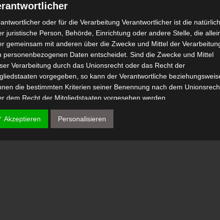
rantwortlicher
antwortlicher oder für die Verarbeitung Verantwortlicher ist die natürlic
r juristische Person, Behörde, Einrichtung oder andere Stelle, die allei
er gemeinsam mit anderen über die Zwecke und Mittel der Verarbeitun
n personenbezogenen Daten entscheidet. Sind die Zwecke und Mittel
eser Verarbeitung durch das Unionsrecht oder das Recht der
tgliedstaaten vorgegeben, so kann der Verantwortliche beziehungsweis
nnen die bestimmten Kriterien seiner Benennung nach dem Unionsrech
er dem Recht der Mitgliedstaaten vorgesehen werden.
 Auftragsverarbeiter
✓ Akzeptieren
Personalisieren
tragsverarbeiter ist eine natürliche oder juristische Person, Behörde,
nrichtung oder andere Stelle, die personenbezogene Daten im Auftrag 
antwortlichen verarbeitet.
) Empfänger
fänger ist eine natürliche oder juristische Person, Behörde, Einrichtu
er andere Stelle, der personenbezogene Daten offengelegt werden,
bhängig davon, ob es sich bei ihr um einen Dritten handelt oder nicht.
hörden, die im Rahmen eines bestimmten Untersuchungsauftrags nac