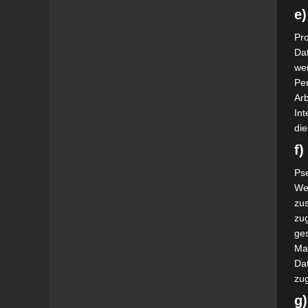
e)
Pro
Da
wer
Pe
Arb
Int
die
f
Ps
We
zus
zu
ge
Ma
Dat
zu
g)