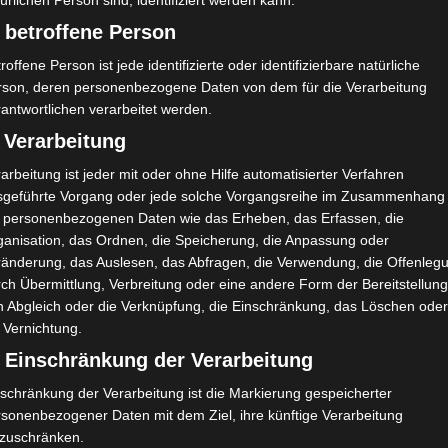
B. Sarr
M
44'
ürlichen Person sind, identifiziert werden kann.
B. Traoré
O
 betroffene Person
72'
roffene Person ist jede identifizierte oder identifizierbare natürliche
rson, deren personenbezogene Daten von dem für die Verarbeitung
antwortlichen verarbeitet werden.
 Verarbeitung
arbeitung ist jeder mit oder ohne Hilfe automatisierter Verfahren
sgeführte Vorgang oder jede solche Vorgangsreihe im Zusammenhang
t personenbezogenen Daten wie das Erheben, das Erfassen, die
rtif S
El Gawafel Sportives de Gafsa (EGSG) – Étoile Sp
ganisation, das Ordnen, die Speicherung, die Anpassung oder
ortive du Sahel Sousse (ESS)
ränderung, das Auslesen, das Abfragen, die Verwendung, die Offenleg
ch Übermittlung, Verbreitung oder eine andere Form der Bereitstellung
n Abgleich oder die Verknüpfung, die Einschränkung, das Löschen ode
 Vernichtung.
) Einschränkung der Verarbeitung
schränkung der Verarbeitung ist die Markierung gespeicherter
rsonenbezogener Daten mit dem Ziel, ihre künftige Verarbeitung
nzuschränken.