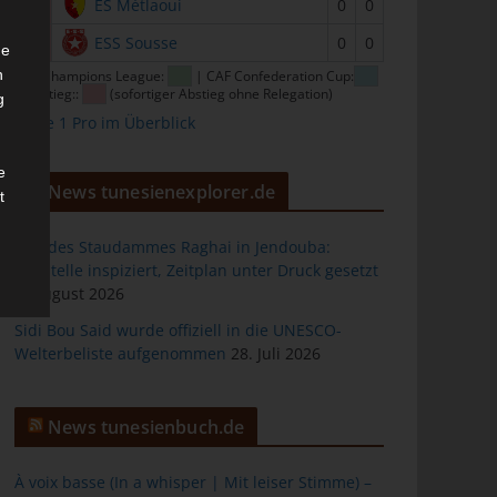
15
ES Métlaoui
0
0
16
ESS Sousse
0
0
he
n
CAF Champions League:
| CAF Confederation Cup:
| Abstieg::
(sofortiger Abstieg ohne Relegation)
g
Ligue 1 Pro im Überblick
e
News tunesienexplorer.de
t
Bau des Staudammes Raghai in Jendouba:
Baustelle inspiziert, Zeitplan unter Druck gesetzt
2. August 2026
des
Sidi Bou Said wurde offiziell in die UNESCO-
Welterbeliste aufgenommen
28. Juli 2026
ng
News tunesienbuch.de
À voix basse (In a whisper | Mit leiser Stimme) –
h