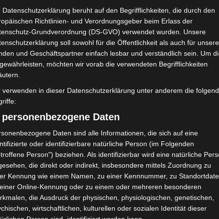
Union Sportive
 Datenschutzerklärung beruht auf den Begrifflichkeiten, die durch den
Monastirienne (USMO)
ropäischen Richtlinien- und Verordnungsgeber beim Erlass der
tenschutz-Grundverordnung (DS-GVO) verwendet wurden. Unsere
enschutzerklärung soll sowohl für die Öffentlichkeit als auch für unser
NDERGEBNIS
nden und Geschäftspartner einfach lesbar und verständlich sein. Um d
e Bizerté (Stadion des 15. Oktober)
gewährleisten, möchten wir vorab die verwendeten Begrifflichkeiten
äutern.
r verwenden in dieser Datenschutzerklärung unter anderem die folgen
riffe:
Tor
) personenbezogene Daten
44'
B. Sarr
Tor
sonenbezogene Daten sind alle Informationen, die sich auf eine
72'
B. Traoré
ntifizierte oder identifizierbare natürliche Person (im Folgenden
troffene Person") beziehen. Als identifizierbar wird eine natürliche Per
esehen, die direkt oder indirekt, insbesondere mittels Zuordnung zu
ner Kennung wie einem Namen, zu einer Kennnummer, zu Standortdate
 einer Online-Kennung oder zu einem oder mehreren besonderen
Union Sportive Monastirienne (USMO)
rkmalen, die Ausdruck der physischen, physiologischen, genetischen,
chischen, wirtschaftlichen, kulturellen oder sozialen Identität dieser