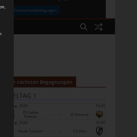
on,
uben
Datenschutzbedingungen
n
Die nächsten Begegnungen
SPIELTAG 1
22 Aug. 2026
16:30
PS Sakiet
-
-
JS Omrane
Eddaïer
22 Aug. 2026
16:30
-
-
Stade Tunisien
CS Sfax