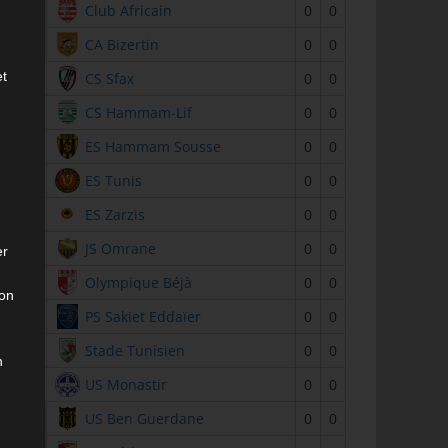
2
Club Africain
0
0
3
CA Bizertin
0
0
et
4
CS Sfax
0
0
5
CS Hammam-Lif
0
0
6
ES Hammam Sousse
0
0
7
ES Tunis
0
0
8
ES Zarzis
0
0
9
JS Omrane
0
0
er
10
Olympique Béjà
0
0
son
11
PS Sakiet Eddaïer
0
0
12
Stade Tunisien
0
0
n
13
US Monastir
0
0
14
US Ben Guerdane
0
0