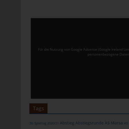
Ver
de
un
tun
Uw
Ru
Für die Nutzung von Google Adsense (Google Ireland Lim
personenbezogene Daten 
40
Te
E-
C
Die
üb
Tags
ge
Zah
Abstieg
Abstiegsrunde
AS Marsa
26. Spieltag 2020/21
AS
ent