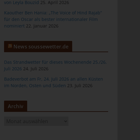
von Leyla Bouzid
25. April 2026
Kaouther Ben Hania: „The Voice of Hind Rajab“
für den Oscar als bester internationaler Film
nominiert
22. Januar 2026
er
News soussewetter.de
Das Strandwetter für dieses Wochenende 25./26.
Juli 2026
24. Juli 2026
Badeverbot am Fr, 24. Juli 2026 an allen Küsten
ten
im Norden, Osten und Süden
23. Juli 2026
gen
Archiv
A
r
c