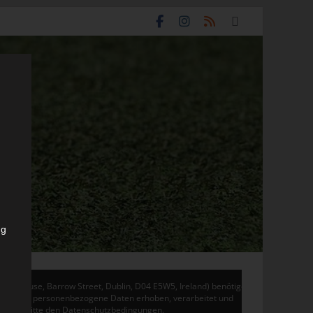
ng
don House, Barrow Street, Dublin, D04 E5W5, Ireland) benötigen
 Adsense personenbezogene Daten erhoben, verarbeitet und
en Sie bitte den Datenschutzbedingungen.