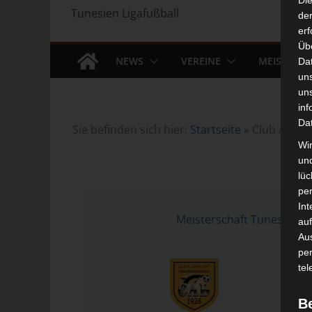
Di
Tunesien Ligafußball
der
erf
Üb
NEWS
VEREINE
MEISTERS
Da
un
un
inf
Da
Sie befinden sich hier:
Startseite
»
Club Athlét
Wir
un
lüc
pe
27 
Int
Meisterschaft Tunesien 
auf
Aus
pe
tel
B