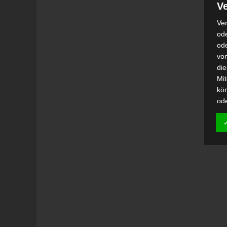
Ve
Ver
ode
od
vo
di
Mi
kö
od
h)
Auf
Ei
Ver
i
Emp
od
una
Be