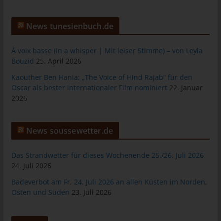
Warenkorbes im Online-Shop. Der Online-Shop merkt sich die
Artikel, die ein Kunde in den virtuellen Warenkorb gelegt hat,
News tunesienbuch.de
über ein Cookie.
Die betroffene Person kann die Setzung von Cookies durch
À voix basse (In a whisper | Mit leiser Stimme) – von Leyla
unsere Internetseite jederzeit mittels einer entsprechenden
Bouzid
25. April 2026
Einstellung des genutzten Internetbrowsers verhindern und
Kaouther Ben Hania: „The Voice of Hind Rajab“ für den
damit der Setzung von Cookies dauerhaft widersprechen.
Oscar als bester internationaler Film nominiert
22. Januar
Ferner können bereits gesetzte Cookies jederzeit über einen
2026
Internetbrowser oder andere Softwareprogramme gelöscht
werden. Dies ist in allen gängigen Internetbrowsern möglich.
Deaktiviert die betroffene Person die Setzung von Cookies in
News soussewetter.de
dem genutzten Internetbrowser, sind unter Umständen nicht alle
Funktionen unserer Internetseite vollumfänglich nutzbar.
Das Strandwetter für dieses Wochenende 25./26. Juli 2026
24. Juli 2026
Erfassung von allgemeinen Daten und
Informationen
Badeverbot am Fr, 24. Juli 2026 an allen Küsten im Norden,
Osten und Süden
23. Juli 2026
Die Internetseite erfasst mit jedem Aufruf der Internetseite durch
eine betroffene Person oder ein automatisiertes System eine
Reihe von allgemeinen Daten und Informationen. Diese