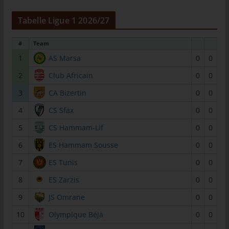
tunesienfussball.de
Tabelle Ligue 1 2026/27
Uwe Wassenberg
Rue 2 Mars
#
Team
1
AS Marsa
0
0
4022 Akouda - Tunesien
2
Club Africain
0
0
Telefon: +216 216 16 616
E-Mail:
3
CA Bizertin
0
0
4
CS Sfax
0
0
Cookies
5
CS Hammam-Lif
0
0
Die Internetseiten verwenden Cookies. Cookies sind
6
ES Hammam Sousse
0
0
Textdateien, welche über einen Internetbrowser auf einem
Computersystem abgelegt und gespeichert werden.
7
ES Tunis
0
0
Zahlreiche Internetseiten und Server verwenden Cookies. Viele
8
ES Zarzis
0
0
Cookies enthalten eine sogenannte Cookie-ID. Eine Cookie-ID
ist eine eindeutige Kennung des Cookies. Sie besteht aus einer
9
JS Omrane
0
0
Zeichenfolge, durch welche Internetseiten und Server dem
10
Olympique Béjà
0
0
konkreten Internetbrowser zugeordnet werden können, in dem