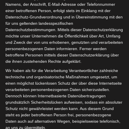
Namens, der Anschrift, E-Mail-Adresse oder Telefonnummer
einer betroffenen Person, erfolgt stets im Einklang mit der
Datenschutz-Grundverordnung und in Übereinstimmung mit den
für uns geltenden landesspezifischen
Datenschutzbestimmungen. Mittels dieser Datenschutzerklärung
möchte unser Unternehmen die Öffentlichkeit über Art, Umfang
und Zweck der von uns erhobenen, genutzten und verarbeiteten
personenbezogenen Daten informieren. Ferner werden
Für die Nutzung von Google Adsense (Google Ireland Limited, Gordon House
betroffene Personen mittels dieser Datenschutzerklärung über
Barrow Street, Dublin, D04 E5W5, Ireland) benötigen wir laut DSGVO Ihre
die ihnen zustehenden Rechte aufgeklärt.
Zustimmung. Es werden seitens Google Adsense personenbezogene Date
erhoben, verarbeitet und gespeichert. Welche Daten genau entnehmen Sie bi
Wir haben als für die Verarbeitung Verantwortlicher zahlreiche
den Datenschutzbedingungen.
technische und organisatorische Maßnahmen umgesetzt, um
einen möglichst lückenlosen Schutz der über diese Internetseite
Google Adsense
ist deaktiviert.
✓ Erlauben
Datenschutzbedingungen
verarbeiteten personenbezogenen Daten sicherzustellen.
Dennoch können Internetbasierte Datenübertragungen
grundsätzlich Sicherheitslücken aufweisen, sodass ein absoluter
Schutz nicht gewährleistet werden kann. Aus diesem Grund
steht es jeder betroffenen Person frei, personenbezogene
Daten auch auf alternativen Wegen, beispielsweise telefonisch,
an uns zu übermitteln.