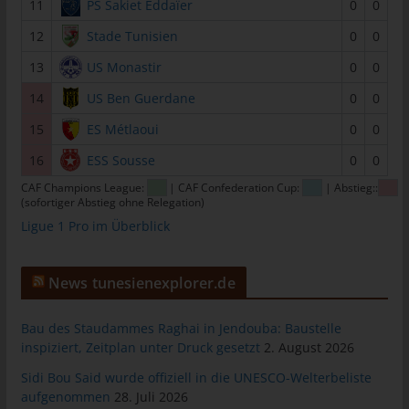
das Cookie gespeichert wurde. Dies ermöglicht es den
11
PS Sakiet Eddaïer
0
0
besuchten Internetseiten und Servern, den individuellen
12
Stade Tunisien
0
0
Browser der betroffenen Person von anderen Internetbrowsern,
die andere Cookies enthalten, zu unterscheiden. Ein bestimmter
13
US Monastir
0
0
Internetbrowser kann über die eindeutige Cookie-ID
14
US Ben Guerdane
0
0
wiedererkannt und identifiziert werden.
15
ES Métlaoui
0
0
Durch den Einsatz von Cookies kann den Nutzern dieser
Internetseite nutzerfreundlichere Services bereitstellen, die ohne
16
ESS Sousse
0
0
die Cookie-Setzung nicht möglich wären.
CAF Champions League:
| CAF Confederation Cup:
| Abstieg::
Mittels eines Cookies können die Informationen und Angebote
(sofortiger Abstieg ohne Relegation)
auf unserer Internetseite im Sinne des Benutzers optimiert
Ligue 1 Pro im Überblick
werden. Cookies ermöglichen uns, wie bereits erwähnt, die
Benutzer unserer Internetseite wiederzuerkennen. Zweck dieser
News tunesienexplorer.de
Wiedererkennung ist es, den Nutzern die Verwendung unserer
Internetseite zu erleichtern. Der Benutzer einer Internetseite, die
Cookies verwendet, muss beispielsweise nicht bei jedem
Bau des Staudammes Raghai in Jendouba: Baustelle
Besuch der Internetseite erneut seine Zugangsdaten eingeben,
inspiziert, Zeitplan unter Druck gesetzt
2. August 2026
weil dies von der Internetseite und dem auf dem
Sidi Bou Said wurde offiziell in die UNESCO-Welterbeliste
Computersystem des Benutzers abgelegten Cookie
aufgenommen
28. Juli 2026
übernommen wird. Ein weiteres Beispiel ist das Cookie eines