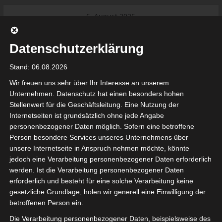
Skip
6. August 2026
to
Das Neueste:
Ligue 1 Pro: Saison 2026/2027
content
beginnt am 22. und 23. August
Datenschutzerklärung
2026 (Update)
El Gawafel Sportives de Gafsa
Stand: 06.08.2026
(EGSG) kündigt Rückzug aus der
Meisterschaft an
Wir freuen uns sehr über Ihr Interesse an unserem
Ligue 1 Pro: Spielplan der ersten 15
Unternehmen. Datenschutz hat einen besonders hohen
Spieltage der Saison 2026/2027
Stellenwert für die Geschäftsleitung. Eine Nutzung der
Ligue 2 Pro Tunesien 2026/2027 –
Internetseiten ist grundsätzlich ohne jede Angabe
Saison beginnt am am 19./20.
tunesienfussball.de
personenbezogener Daten möglich. Sofern eine betroffene
September 2026
Person besondere Services unseres Unternehmens über
Internationaler Sportgerichtshof
unsere Internetseite in Anspruch nehmen möchte, könnte
lehnt Eilverfahren ab – AS Soliman
Tunesien Ligafußball
jedoch eine Verarbeitung personenbezogener Daten erforderlich
steuert auf die Ligue 2 zu
werden. Ist die Verarbeitung personenbezogener Daten
erforderlich und besteht für eine solche Verarbeitung keine
gesetzliche Grundlage, holen wir generell eine Einwilligung der
betroffenen Person ein.
Die Verarbeitung personenbezogener Daten, beispielsweise des