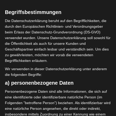
Begriffsbestimmungen
Die Datenschutzerklärung beruht auf den Begrifflichkeiten, die
durch den Europäischen Richtlinien- und Verordnungsgeber
Sie befinden sich hier:
Startseite
»
Club Sportif de
beim Erlass der Datenschutz-Grundverordnung (DS-GVO)
Hammam-Lif (CSHL) – Sporting Club de Ben Arous
verwendet wurden. Unsere Datenschutzerklärung soll sowohl für
(SCBA)
die Öffentlichkeit als auch für unsere Kunden und
Geschäftspartner einfach lesbar und verständlich sein. Um dies
zu gewährleisten, möchten wir vorab die verwendeten
Begrifflichkeiten erläutern.
29 Sep. 2025
-
15:30
Wir verwenden in dieser Datenschutzerklärung unter anderem
Meisterschaft Tunesien 2025/2026 - Ligue 2
die folgenden Begriffe:
- Ligue 2 - Gruppe A
| Spieltag 2
a) personenbezogene Daten
Halbzeit: 1-1
Personenbezogene Daten sind alle Informationen, die sich auf
eine identifizierte oder identifizierbare natürliche Person (im
2
Folgenden "betroffene Person") beziehen. Als identifizierbar wird
Club Sportif de
Hammam-Lif
eine natürliche Person angesehen, die direkt oder indirekt,
(CSHL)
insbesondere mittels Zuordnung zu einer Kennung wie einem