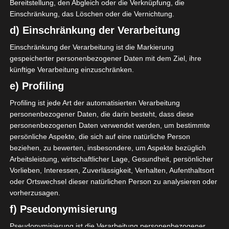
Bereitstellung, den Abgleich oder die Verknüpfung, die
Einschränkung, das Löschen oder die Vernichtung.
AUFSTELLUNGEN
d) Einschränkung der Verarbeitung
Einschränkung der Verarbeitung ist die Markierung
Club Sportif de Hammam-Lif (CSHL)
gespeicherter personenbezogener Daten mit dem Ziel, ihre
künftige Verarbeitung einzuschränken.
C. Kacem
M
42'
e) Profiling
A. Souassi
D
90'
Profiling ist jede Art der automatisierten Verarbeitung
personenbezogener Daten, die darin besteht, dass diese
Sporting Club de Ben Arous (SCBA)
personenbezogenen Daten verwendet werden, um bestimmte
persönliche Aspekte, die sich auf eine natürliche Person
M. Nouioui
beziehen, zu bewerten, insbesondere, um Aspekte bezüglich
O
39'
Arbeitsleistung, wirtschaftlicher Lage, Gesundheit, persönlicher
Vorlieben, Interessen, Zuverlässigkeit, Verhalten, Aufenthaltsort
oder Ortswechsel dieser natürlichen Person zu analysieren oder
vorherzusagen.
f) Pseudonymisierung
Pseudonymisierung ist die Verarbeitung personenbezogener