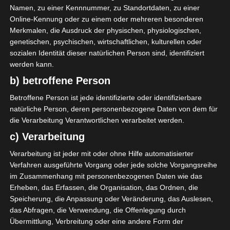
Namen, zu einer Kennnummer, zu Standortdaten, zu einer
Online-Kennung oder zu einem oder mehreren besonderen
Merkmalen, die Ausdruck der physischen, physiologischen,
1
Sporting Club de
genetischen, psychischen, wirtschaftlichen, kulturellen oder
Ben Arous (SCBA)
sozialen Identität dieser natürlichen Person sind, identifiziert
werden kann.
b) betroffene Person
ENDERGEBNIS
Betroffene Person ist jede identifizierte oder identifizierbare
natürliche Person, deren personenbezogene Daten von dem für
Stade municipal de Hammam Lif (Stade Bou
die Verarbeitung Verantwortlichen verarbeitet werden.
Kornine)
c) Verarbeitung
TORE
Verarbeitung ist jeder mit oder ohne Hilfe automatisierter
Verfahren ausgeführte Vorgang oder jede solche Vorgangsreihe
Tor
im Zusammenhang mit personenbezogenen Daten wie das
39'
M. Nouioui
Erheben, das Erfassen, die Organisation, das Ordnen, die
Elfmetertor
42'
Speicherung, die Anpassung oder Veränderung, das Auslesen,
C. Kacem
das Abfragen, die Verwendung, die Offenlegung durch
Tor
90'
Übermittlung, Verbreitung oder eine andere Form der
A. Souassi
+4