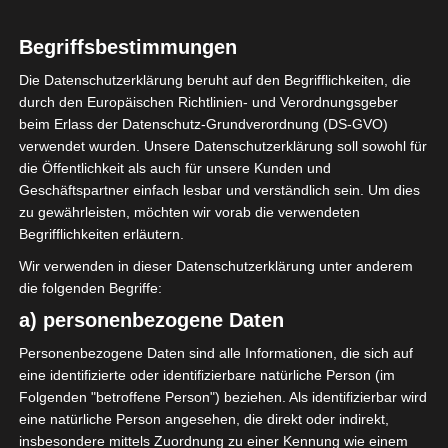
Begriffsbestimmungen
Die Datenschutzerklärung beruht auf den Begrifflichkeiten, die
durch den Europäischen Richtlinien- und Verordnungsgeber
Sie befinden sich hier:
Startseite
»
Club Sportif de
beim Erlass der Datenschutz-Grundverordnung (DS-GVO)
Hammam-Lif (CSHL) – Stade Gabèsien (SG)
verwendet wurden. Unsere Datenschutzerklärung soll sowohl für
die Öffentlichkeit als auch für unsere Kunden und
Geschäftspartner einfach lesbar und verständlich sein. Um dies
zu gewährleisten, möchten wir vorab die verwendeten
Begrifflichkeiten erläutern.
30 Mai 2026
-
16:00
Meisterschaft Tunesien 2025/2026 - Ligue 2
Wir verwenden in dieser Datenschutzerklärung unter anderem
- Ligue 2 - Aufstiegsrunde & Meisterschaft
die folgenden Begriffe:
Halbzeit: 2-0
Finale - CS Hammam-Lif
a) personenbezogene Daten
steigt auf
Personenbezogene Daten sind alle Informationen, die sich auf
eine identifizierte oder identifizierbare natürliche Person (im
3
Club Sportif de
Folgenden "betroffene Person") beziehen. Als identifizierbar wird
Hammam-Lif
eine natürliche Person angesehen, die direkt oder indirekt,
(CSHL)
insbesondere mittels Zuordnung zu einer Kennung wie einem