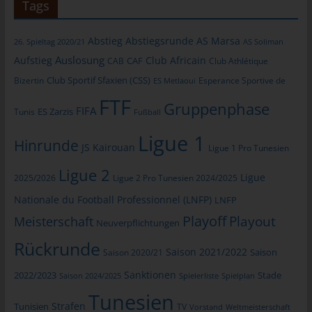
Tags
jeweiligen Eingabemaske, die für die Registrierung verwendet
wird. Die von der betroffenen Person eingegebenen
personenbezogenen Daten werden ausschließlich für die
Abstieg
Abstiegsrunde
AS Marsa
26. Spieltag 2020/21
AS Soliman
interne Verwendung bei dem für die Verarbeitung
Auslosung
Aufstieg
Club Africain
CAB
CAF
Club Athlétique
Verantwortlichen und für eigene Zwecke erhoben und
Club Sportif Sfaxien (CSS)
gespeichert. Der für die Verarbeitung Verantwortliche kann die
Bizertin
Esperance Sportive de
ES Metlaoui
Weitergabe an einen oder mehrere Auftragsverarbeiter,
FTF
Gruppenphase
FIFA
beispielsweise einen Paketdienstleister, veranlassen, der die
Tunis
ES Zarzis
Fußball
personenbezogenen Daten ebenfalls ausschließlich für eine
Ligue 1
interne Verwendung, die dem für die Verarbeitung
Hinrunde
JS Kairouan
Ligue 1 Pro Tunesien
Verantwortlichen zuzurechnen ist, nutzt.
Ligue 2
Ligue
2025/2026
Ligue 2 Pro Tunesien 2024/2025
Durch eine Registrierung auf der Internetseite des für die
Verarbeitung Verantwortlichen wird ferner die vom Internet-
Nationale du Football Professionnel (LNFP)
LNFP
Service-Provider (ISP) der betroffenen Person vergebene IP-
Playoff
Playout
Meisterschaft
Neuverpflichtungen
Adresse, das Datum sowie die Uhrzeit der Registrierung
gespeichert. Die Speicherung dieser Daten erfolgt vor dem
Rückrunde
Saison 2021/2022
Saison 2020/21
Saison
Hintergrund, dass nur so der Missbrauch unserer Dienste
verhindert werden kann, und diese Daten im Bedarfsfall
Sanktionen
2022/2023
Stade
Saison 2024/2025
Spielerliste
Spielplan
ermöglichen, begangene Straftaten aufzuklären. Insofern ist die
Tunesien
Speicherung dieser Daten zur Absicherung des für die
Strafen
Tunisien
TV
Vorstand
Weltmeisterschaft