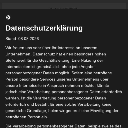
Skip
8. August 2026
to
Das Neueste:
Ligue 1 Pro: Saison 2026/2027
content
beginnt am 22. und 23. August
Datenschutzerklärung
2026 (Update)
El Gawafel Sportives de Gafsa
Stand: 08.08.2026
(EGSG) kündigt Rückzug aus der
Meisterschaft an
Wir freuen uns sehr über Ihr Interesse an unserem
Ligue 1 Pro: Spielplan der ersten 15
Unternehmen. Datenschutz hat einen besonders hohen
Spieltage der Saison 2026/2027
Stellenwert für die Geschäftsleitung. Eine Nutzung der
Ligue 2 Pro Tunesien 2026/2027 –
Internetseiten ist grundsätzlich ohne jede Angabe
Saison beginnt am am 19./20.
tunesienfussball.de
personenbezogener Daten möglich. Sofern eine betroffene
September 2026
Person besondere Services unseres Unternehmens über
Internationaler Sportgerichtshof
unsere Internetseite in Anspruch nehmen möchte, könnte
lehnt Eilverfahren ab – AS Soliman
Tunesien Ligafußball
jedoch eine Verarbeitung personenbezogener Daten erforderlich
steuert auf die Ligue 2 zu
werden. Ist die Verarbeitung personenbezogener Daten
erforderlich und besteht für eine solche Verarbeitung keine
gesetzliche Grundlage, holen wir generell eine Einwilligung der
betroffenen Person ein.
Die Verarbeitung personenbezogener Daten, beispielsweise des