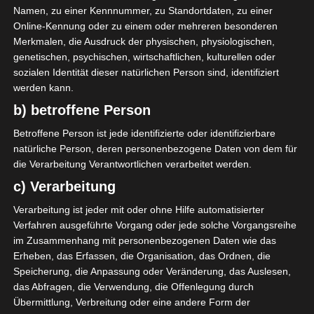
Namen, zu einer Kennnummer, zu Standortdaten, zu einer
Online-Kennung oder zu einem oder mehreren besonderen
0
Merkmalen, die Ausdruck der physischen, physiologischen,
Stade Gabèsien
genetischen, psychischen, wirtschaftlichen, kulturellen oder
(SG)
sozialen Identität dieser natürlichen Person sind, identifiziert
werden kann.
b) betroffene Person
ENDERGEBNIS
Betroffene Person ist jede identifizierte oder identifizierbare
Stade Olympique de Sousse (Olympiastadion
natürliche Person, deren personenbezogene Daten von dem für
Sousse)
die Verarbeitung Verantwortlichen verarbeitet werden.
c) Verarbeitung
TORE
Verarbeitung ist jeder mit oder ohne Hilfe automatisierter
Verfahren ausgeführte Vorgang oder jede solche Vorgangsreihe
Tor
17'
im Zusammenhang mit personenbezogenen Daten wie das
B. Nouisser
Erheben, das Erfassen, die Organisation, das Ordnen, die
Tor
22'
Speicherung, die Anpassung oder Veränderung, das Auslesen,
M. Ben Tiba
das Abfragen, die Verwendung, die Offenlegung durch
Tor
52'
M. Ben Tiba
Übermittlung, Verbreitung oder eine andere Form der