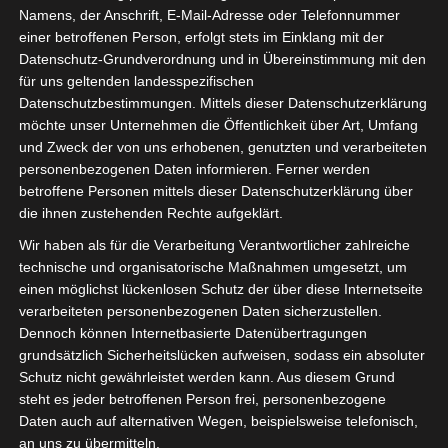
Namens, der Anschrift, E-Mail-Adresse oder Telefonnummer
einer betroffenen Person, erfolgt stets im Einklang mit der
Datenschutz-Grundverordnung und in Übereinstimmung mit den
für uns geltenden landesspezifischen
Datenschutzbestimmungen. Mittels dieser Datenschutzerklärung
möchte unser Unternehmen die Öffentlichkeit über Art, Umfang
und Zweck der von uns erhobenen, genutzten und verarbeiteten
personenbezogenen Daten informieren. Ferner werden
Für die Nutzung von Google Adsense (Google Ireland Limited, Gordon House
betroffene Personen mittels dieser Datenschutzerklärung über
Barrow Street, Dublin, D04 E5W5, Ireland) benötigen wir laut DSGVO Ihre
die ihnen zustehenden Rechte aufgeklärt.
Zustimmung. Es werden seitens Google Adsense personenbezogene Date
erhoben, verarbeitet und gespeichert. Welche Daten genau entnehmen Sie bi
Wir haben als für die Verarbeitung Verantwortlicher zahlreiche
den Datenschutzbedingungen.
technische und organisatorische Maßnahmen umgesetzt, um
einen möglichst lückenlosen Schutz der über diese Internetseite
Google Adsense
ist deaktiviert.
✓ Erlauben
Datenschutzbedingungen
verarbeiteten personenbezogenen Daten sicherzustellen.
Dennoch können Internetbasierte Datenübertragungen
grundsätzlich Sicherheitslücken aufweisen, sodass ein absoluter
Schutz nicht gewährleistet werden kann. Aus diesem Grund
steht es jeder betroffenen Person frei, personenbezogene
Daten auch auf alternativen Wegen, beispielsweise telefonisch,
an uns zu übermitteln.