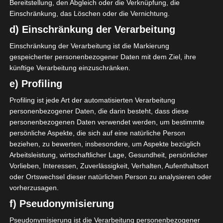
Bereitstellung, den Abgleich oder die Verknüpfung, die
Einschränkung, das Löschen oder die Vernichtung.
AUFSTELLUNGEN
d) Einschränkung der Verarbeitung
Club Sportif de Hammam-Lif (CSHL)
Einschränkung der Verarbeitung ist die Markierung
gespeicherter personenbezogener Daten mit dem Ziel, ihre
künftige Verarbeitung einzuschränken.
B. Nouisser
17'
e) Profiling
M. Ben Tiba
22'
52'
Profiling ist jede Art der automatisierten Verarbeitung
personenbezogener Daten, die darin besteht, dass diese
Stade Gabèsien (SG)
personenbezogenen Daten verwendet werden, um bestimmte
persönliche Aspekte, die sich auf eine natürliche Person
beziehen, zu bewerten, insbesondere, um Aspekte bezüglich
SPIELBERICHT
Arbeitsleistung, wirtschaftlicher Lage, Gesundheit, persönlicher
Vorlieben, Interessen, Zuverlässigkeit, Verhalten, Aufenthaltsort
Club Sportif d'Hammam Lif sicherte sich den Aufstieg
oder Ortswechsel dieser natürlichen Person zu analysieren oder
in die Ligue 1 durch einen dominanten 3:0-Sieg
vorherzusagen.
gegen Stade Gabésien im Playoff-Finale.
f) Pseudonymisierung
Bayram Nouisser eröffnete den Torreigen für die
Pseudonymisierung ist die Verarbeitung personenbezogener