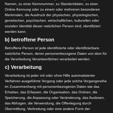
AUFSTELLUNGEN
Namen, zu einer Kennnummer, zu Standortdaten, zu einer
Online-Kennung oder zu einem oder mehreren besonderen
Club Sportif Sfaxien (CSS)
Merkmalen, die Ausdruck der physischen, physiologischen,
genetischen, psychischen, wirtschaftlichen, kulturellen oder
A. Haboubi
O
32'
sozialen Identität dieser natürlichen Person sind, identifiziert
M. Nasraoui
D
werden kann.
69'
D. B. Gautier
b) betroffene Person
O
66'
Betroffene Person ist jede identifizierte oder identifizierbare
natürliche Person, deren personenbezogene Daten von dem für
Union Sportive de Tataouine (UST)
die Verarbeitung Verantwortlichen verarbeitet werden.
c) Verarbeitung
Verarbeitung ist jeder mit oder ohne Hilfe automatisierter
Verfahren ausgeführte Vorgang oder jede solche Vorgangsreihe
im Zusammenhang mit personenbezogenen Daten wie das
Erheben, das Erfassen, die Organisation, das Ordnen, die
Union Sportive Monastirienne (USMO) – Avenir Sp
Speicherung, die Anpassung oder Veränderung, das Auslesen,
ortif de La Marsa (ASM)
das Abfragen, die Verwendung, die Offenlegung durch
Übermittlung, Verbreitung oder eine andere Form der
Espérance Sportive de Tunis (EST) – Étoile Sportive