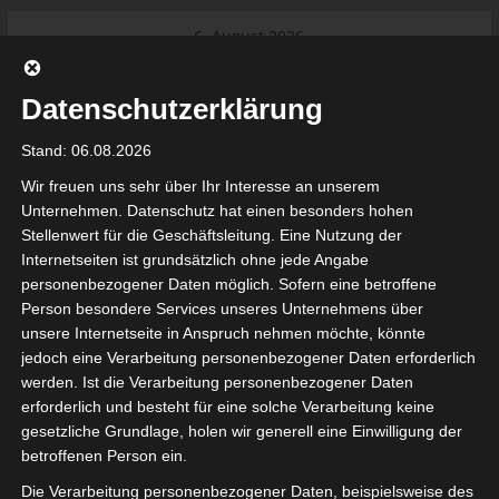
Skip
6. August 2026
to
Das Neueste:
Ligue 1 Pro: Saison 2026/2027
content
beginnt am 22. und 23. August
Datenschutzerklärung
2026 (Update)
El Gawafel Sportives de Gafsa
Stand: 06.08.2026
(EGSG) kündigt Rückzug aus der
Meisterschaft an
Wir freuen uns sehr über Ihr Interesse an unserem
Ligue 1 Pro: Spielplan der ersten 15
Unternehmen. Datenschutz hat einen besonders hohen
Spieltage der Saison 2026/2027
Stellenwert für die Geschäftsleitung. Eine Nutzung der
Ligue 2 Pro Tunesien 2026/2027 –
Internetseiten ist grundsätzlich ohne jede Angabe
Saison beginnt am am 19./20.
tunesienfussball.de
personenbezogener Daten möglich. Sofern eine betroffene
September 2026
Person besondere Services unseres Unternehmens über
Internationaler Sportgerichtshof
unsere Internetseite in Anspruch nehmen möchte, könnte
lehnt Eilverfahren ab – AS Soliman
Tunesien Ligafußball
jedoch eine Verarbeitung personenbezogener Daten erforderlich
steuert auf die Ligue 2 zu
werden. Ist die Verarbeitung personenbezogener Daten
Nutzung von Google Adsense (Google Ireland Limited, Gordon House, Barrow Stree
erforderlich und besteht für eine solche Verarbeitung keine
, Ireland) benötigen wir laut DSGVO Ihre Zustimmung. Es werden seitens Goog
gesetzliche Grundlage, holen wir generell eine Einwilligung der
nbezogene Daten erhoben, verarbeitet und gespeichert. Welche Daten genau 
bitte den Datenschutzbedingungen.
betroffenen Person ein.
Die Verarbeitung personenbezogener Daten, beispielsweise des
Google Adsense
ist deaktiviert.
✓ Erlauben
Datenschutzbedingungen