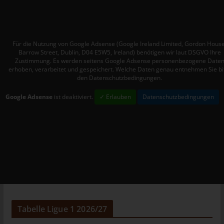
Mitgliedstaaten vorgesehen werden.
h) Auftragsverarbeiter
Auftragsverarbeiter ist eine natürliche oder juristische Person,
Für die Nutzung von Google Adsense (Google Ireland Limited, Gordon House
Behörde, Einrichtung oder andere Stelle, die personenbezogene
Barrow Street, Dublin, D04 E5W5, Ireland) benötigen wir laut DSGVO Ihre
Daten im Auftrag des Verantwortlichen verarbeitet.
Zustimmung. Es werden seitens Google Adsense personenbezogene Date
erhoben, verarbeitet und gespeichert. Welche Daten genau entnehmen Sie bi
i) Empfänger
den Datenschutzbedingungen.
Empfänger ist eine natürliche oder juristische Person, Behörde,
Google Adsense
ist deaktiviert.
✓ Erlauben
Datenschutzbedingungen
Einrichtung oder andere Stelle, der personenbezogene Daten
offengelegt werden, unabhängig davon, ob es sich bei ihr um
einen Dritten handelt oder nicht. Behörden, die im Rahmen
eines bestimmten Untersuchungsauftrags nach dem
Unionsrecht oder dem Recht der Mitgliedstaaten
möglicherweise personenbezogene Daten erhalten, gelten
jedoch nicht als Empfänger.
j) Dritter
Dritter ist eine natürliche oder juristische Person, Behörde,
Tabelle Ligue 1 2026/27
Einrichtung oder andere Stelle außer der betroffenen Person,
dem Verantwortlichen, dem Auftragsverarbeiter und den