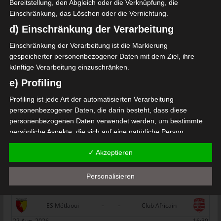
Bereitstellung, den Abgleich oder die Verknüpfung, die
de Métlaoui (ESM)
Einschränkung, das Löschen oder die Vernichtung.
Die nächsten Begegnungen
d) Einschränkung der Verarbeitung
SPIELTAG 1
Einschränkung der Verarbeitung ist die Markierung
gespeicherter personenbezogener Daten mit dem Ziel, ihre
22 Aug. 2026
16:30
künftige Verarbeitung einzuschränken.
-
-
PS Sakiet Eddaïer
JS Omrane
e) Profiling
22 Aug. 2026
16:30
Profiling ist jede Art der automatisierten Verarbeitung
-
-
Stade Tunisien
CS Sfax
personenbezogener Daten, die darin besteht, dass diese
personenbezogenen Daten verwendet werden, um bestimmte
22 Aug. 2026
16:30
persönliche Aspekte, die sich auf eine natürliche Person
-
-
ES Hammam Sousse
US Monastir
beziehen, zu bewerten, insbesondere, um Aspekte bezüglich
✓ Akzeptieren
Arbeitsleistung, wirtschaftlicher Lage, Gesundheit, persönlicher
22 Aug. 2026
16:30
Vorlieben, Interessen, Zuverlässigkeit, Verhalten, Aufenthaltsort
-
-
ES Tunis
ESS Sousse
oder Ortswechsel dieser natürlichen Person zu analysieren oder
Personalisieren
vorherzusagen.
22 Aug. 2026
16:30
f) Pseudonymisierung
-
-
ES Métlaoui
Club Africain
Pseudonymisierung ist die Verarbeitung personenbezogener
22 Aug. 2026
16:30