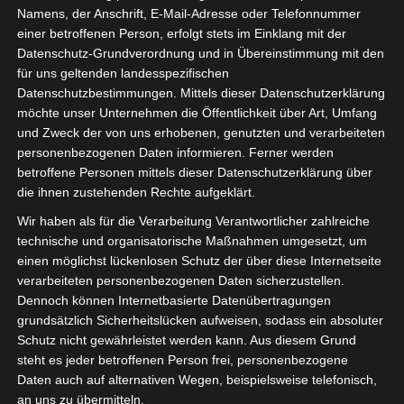
Namens, der Anschrift, E-Mail-Adresse oder Telefonnummer
einer betroffenen Person, erfolgt stets im Einklang mit der
Datenschutz-Grundverordnung und in Übereinstimmung mit den
für uns geltenden landesspezifischen
Sie befinden sich hier:
Startseite
»
Club Sportif Sfaxien
Datenschutzbestimmungen. Mittels dieser Datenschutzerklärung
möchte unser Unternehmen die Öffentlichkeit über Art, Umfang
(CSS) – Union Sportive de Tataouine (UST)
und Zweck der von uns erhobenen, genutzten und verarbeiteten
personenbezogenen Daten informieren. Ferner werden
betroffene Personen mittels dieser Datenschutzerklärung über
die ihnen zustehenden Rechte aufgeklärt.
2 Sep. 2023
-
16:00
Wir haben als für die Verarbeitung Verantwortlicher zahlreiche
Meisterschaft Tunesien 2023/2024 -
technische und organisatorische Maßnahmen umgesetzt, um
Gruppenphase
| Spieltag 3
einen möglichst lückenlosen Schutz der über diese Internetseite
Halbzeit: 1-0
verarbeiteten personenbezogenen Daten sicherzustellen.
Dennoch können Internetbasierte Datenübertragungen
grundsätzlich Sicherheitslücken aufweisen, sodass ein absoluter
3
Schutz nicht gewährleistet werden kann. Aus diesem Grund
Club Sportif
Sfaxien (CSS)
steht es jeder betroffenen Person frei, personenbezogene
Daten auch auf alternativen Wegen, beispielsweise telefonisch,
an uns zu übermitteln.