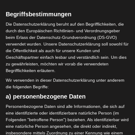
0
Begriffsbestimmungen
Union Sportive de
Tataouine (UST)
Die Datenschutzerklärung beruht auf den Begrifflichkeiten, die
durch den Europäischen Richtlinien- und Verordnungsgeber
beim Erlass der Datenschutz-Grundverordnung (DS-GVO)
ENDERGEBNIS
verwendet wurden. Unsere Datenschutzerklärung soll sowohl für
die Öffentlichkeit als auch für unsere Kunden und
Stade Taïeb Mhiri Sfax
Geschäftspartner einfach lesbar und verständlich sein. Um dies
zu gewährleisten, möchten wir vorab die verwendeten
Begrifflichkeiten erläutern.
TORE
Wir verwenden in dieser Datenschutzerklärung unter anderem
Tor
die folgenden Begriffe:
32'
A. Haboubi
a) personenbezogene Daten
Tor
66'
D. B. Gautier
Personenbezogene Daten sind alle Informationen, die sich auf
Tor
69'
eine identifizierte oder identifizierbare natürliche Person (im
M. Nasraoui
Folgenden "betroffene Person") beziehen. Als identifizierbar wird
eine natürliche Person angesehen, die direkt oder indirekt,
insbesondere mittels Zuordnung zu einer Kennung wie einem