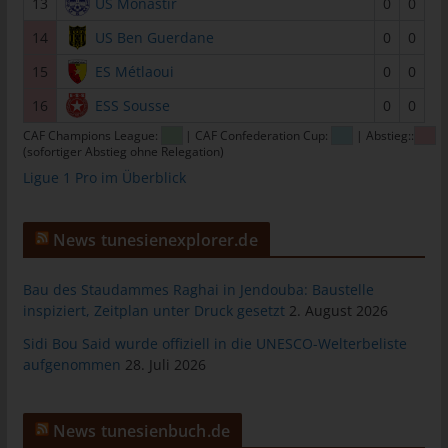
13
US Monastir
0
0
tunesienfussball.de
14
US Ben Guerdane
0
0
Uwe Wassenberg
15
ES Métlaoui
0
0
Rue 2 Mars
16
ESS Sousse
0
0
4022 Akouda - Tunesien
CAF Champions League:
| CAF Confederation Cup:
| Abstieg::
Telefon: +216 216 16 616
(sofortiger Abstieg ohne Relegation)
Ligue 1 Pro im Überblick
E-Mail:
Cookies
News tunesienexplorer.de
Die Internetseiten verwenden Cookies. Cookies sind
Textdateien, welche über einen Internetbrowser auf einem
Bau des Staudammes Raghai in Jendouba: Baustelle
Computersystem abgelegt und gespeichert werden.
inspiziert, Zeitplan unter Druck gesetzt
2. August 2026
Zahlreiche Internetseiten und Server verwenden Cookies. Viele
Sidi Bou Said wurde offiziell in die UNESCO-Welterbeliste
Cookies enthalten eine sogenannte Cookie-ID. Eine Cookie-ID
aufgenommen
28. Juli 2026
ist eine eindeutige Kennung des Cookies. Sie besteht aus einer
Zeichenfolge, durch welche Internetseiten und Server dem
konkreten Internetbrowser zugeordnet werden können, in dem
News tunesienbuch.de