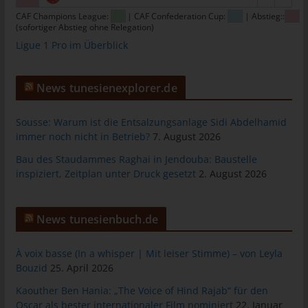
tunesienfussball.de
CAF Champions League:
| CAF Confederation Cup:
| Abstieg::
(sofortiger Abstieg ohne Relegation)
Uwe Wassenberg
Ligue 1 Pro im Überblick
Rue 2 Mars
4022 Akouda - Tunesien
News tunesienexplorer.de
Telefon: +216 216 16 616
Sousse: Warum ist die Entsalzungsanlage Sidi Abdelhamid
E-Mail:
immer noch nicht in Betrieb?
7. August 2026
Cookies
Bau des Staudammes Raghai in Jendouba: Baustelle
inspiziert, Zeitplan unter Druck gesetzt
2. August 2026
Die Internetseiten verwenden Cookies. Cookies sind
Textdateien, welche über einen Internetbrowser auf einem
Computersystem abgelegt und gespeichert werden.
News tunesienbuch.de
Zahlreiche Internetseiten und Server verwenden Cookies. Viele
Cookies enthalten eine sogenannte Cookie-ID. Eine Cookie-ID
À voix basse (In a whisper | Mit leiser Stimme) – von Leyla
ist eine eindeutige Kennung des Cookies. Sie besteht aus einer
Bouzid
25. April 2026
Zeichenfolge, durch welche Internetseiten und Server dem
Kaouther Ben Hania: „The Voice of Hind Rajab“ für den
konkreten Internetbrowser zugeordnet werden können, in dem
Oscar als bester internationaler Film nominiert
22. Januar