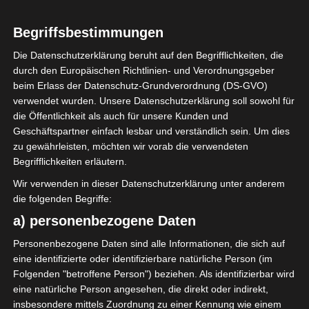
Begriffsbestimmungen
1
Union Sportive de
Die Datenschutzerklärung beruht auf den Begrifflichkeiten, die
Tataouine (UST)
durch den Europäischen Richtlinien- und Verordnungsgeber
beim Erlass der Datenschutz-Grundverordnung (DS-GVO)
verwendet wurden. Unsere Datenschutzerklärung soll sowohl für
die Öffentlichkeit als auch für unsere Kunden und
ENDERGEBNIS
Geschäftspartner einfach lesbar und verständlich sein. Um dies
zu gewährleisten, möchten wir vorab die verwendeten
Stade municipal de M'saken
Begrifflichkeiten erläutern.
Wir verwenden in dieser Datenschutzerklärung unter anderem
TORE
die folgenden Begriffe:
Tor
a) personenbezogene Daten
52'
W. Laaouani
Personenbezogene Daten sind alle Informationen, die sich auf
eine identifizierte oder identifizierbare natürliche Person (im
AUFSTELLUNGEN
Folgenden "betroffene Person") beziehen. Als identifizierbar wird
eine natürliche Person angesehen, die direkt oder indirekt,
Croissant sportif de M'saken (CSM)
insbesondere mittels Zuordnung zu einer Kennung wie einem