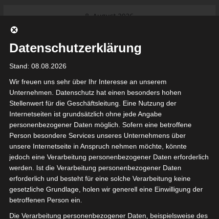
Skip
8. August 2026
to
Das Neueste:
Ligue 1 Pro: Saison 2026/2027
content
beginnt am 22. und 23. August
Datenschutzerklärung
2026 (Update)
El Gawafel Sportives de Gafsa
Stand: 08.08.2026
(EGSG) kündigt Rückzug aus der
Meisterschaft an
Wir freuen uns sehr über Ihr Interesse an unserem
Ligue 1 Pro: Spielplan der ersten 15
Unternehmen. Datenschutz hat einen besonders hohen
Spieltage der Saison 2026/2027
Stellenwert für die Geschäftsleitung. Eine Nutzung der
Ligue 2 Pro Tunesien 2026/2027 –
Internetseiten ist grundsätzlich ohne jede Angabe
Saison beginnt am am 19./20.
tunesienfussball.de
personenbezogener Daten möglich. Sofern eine betroffene
September 2026
Person besondere Services unseres Unternehmens über
Internationaler Sportgerichtshof
unsere Internetseite in Anspruch nehmen möchte, könnte
lehnt Eilverfahren ab – AS Soliman
Tunesien Ligafußball
jedoch eine Verarbeitung personenbezogener Daten erforderlich
steuert auf die Ligue 2 zu
werden. Ist die Verarbeitung personenbezogener Daten
Nutzung von Google Adsense (Google Ireland Limited, Gordon House, Barrow Stree
erforderlich und besteht für eine solche Verarbeitung keine
, Ireland) benötigen wir laut DSGVO Ihre Zustimmung. Es werden seitens Goog
gesetzliche Grundlage, holen wir generell eine Einwilligung der
nbezogene Daten erhoben, verarbeitet und gespeichert. Welche Daten genau 
bitte den Datenschutzbedingungen.
betroffenen Person ein.
Die Verarbeitung personenbezogener Daten, beispielsweise des
Google Adsense
ist deaktiviert.
✓ Erlauben
Datenschutzbedingungen