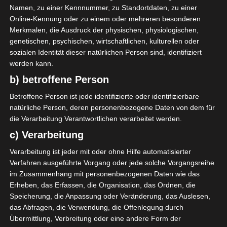
Namen, zu einer Kennnummer, zu Standortdaten, zu einer
Online-Kennung oder zu einem oder mehreren besonderen
Union Sportive de Tataouine (UST)
Merkmalen, die Ausdruck der physischen, physiologischen,
genetischen, psychischen, wirtschaftlichen, kulturellen oder
sozialen Identität dieser natürlichen Person sind, identifiziert
W. Laaouani
52'
werden kann.
b) betroffene Person
Betroffene Person ist jede identifizierte oder identifizierbare
natürliche Person, deren personenbezogene Daten von dem für
die Verarbeitung Verantwortlichen verarbeitet werden.
c) Verarbeitung
Baâth sportif de Bou Hajla (BSB) – Océano Club de
Kerkennah (OCK)
Verarbeitung ist jeder mit oder ohne Hilfe automatisierter
Union sportive de Bousalem (USB) – Stade Africain
Verfahren ausgeführte Vorgang oder jede solche Vorgangsreihe
im Zusammenhang mit personenbezogenen Daten wie das
de Menzel Bourguiba (SAMB)
Erheben, das Erfassen, die Organisation, das Ordnen, die
Die nächsten Begegnungen
Speicherung, die Anpassung oder Veränderung, das Auslesen,
das Abfragen, die Verwendung, die Offenlegung durch
SPIELTAG 1
Übermittlung, Verbreitung oder eine andere Form der