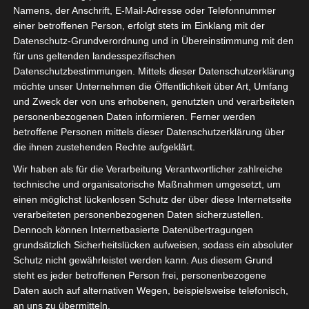
Namens, der Anschrift, E-Mail-Adresse oder Telefonnummer
einer betroffenen Person, erfolgt stets im Einklang mit der
Datenschutz-Grundverordnung und in Übereinstimmung mit den
für uns geltenden landesspezifischen
Sie befinden sich hier:
Startseite
»
Croissant sportif
Datenschutzbestimmungen. Mittels dieser Datenschutzerklärung
möchte unser Unternehmen die Öffentlichkeit über Art, Umfang
de M’saken (CSM) – Union Sportive de Tataouine
und Zweck der von uns erhobenen, genutzten und verarbeiteten
(UST)
personenbezogenen Daten informieren. Ferner werden
betroffene Personen mittels dieser Datenschutzerklärung über
die ihnen zustehenden Rechte aufgeklärt.
Wir haben als für die Verarbeitung Verantwortlicher zahlreiche
25 Jan. 2026
-
14:00
technische und organisatorische Maßnahmen umgesetzt, um
Meisterschaft Tunesien 2025/2026 - Ligue 2
einen möglichst lückenlosen Schutz der über diese Internetseite
- Ligue 2 - Gruppe A
| Spieltag 15
verarbeiteten personenbezogenen Daten sicherzustellen.
Dennoch können Internetbasierte Datenübertragungen
Halbzeit: 0-0
grundsätzlich Sicherheitslücken aufweisen, sodass ein absoluter
Schutz nicht gewährleistet werden kann. Aus diesem Grund
0
steht es jeder betroffenen Person frei, personenbezogene
Croissant sportif
Daten auch auf alternativen Wegen, beispielsweise telefonisch,
de M'saken (CSM)
an uns zu übermitteln.