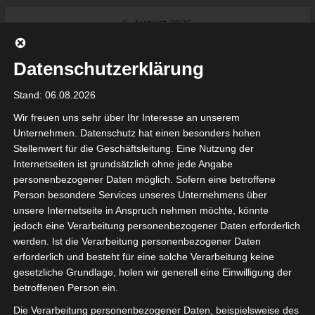
Skip
6. August 2026
to
Das Neueste:
Ligue 1 Pro: Saison 2026/2027
content
beginnt am 22. und 23. August
Datenschutzerklärung
2026 (Update)
El Gawafel Sportives de Gafsa
Stand: 06.08.2026
(EGSG) kündigt Rückzug aus der
Meisterschaft an
Wir freuen uns sehr über Ihr Interesse an unserem
Ligue 1 Pro: Spielplan der ersten 15
Unternehmen. Datenschutz hat einen besonders hohen
Spieltage der Saison 2026/2027
Stellenwert für die Geschäftsleitung. Eine Nutzung der
Ligue 2 Pro Tunesien 2026/2027 –
Internetseiten ist grundsätzlich ohne jede Angabe
Saison beginnt am am 19./20.
tunesienfussball.de
personenbezogener Daten möglich. Sofern eine betroffene
September 2026
Person besondere Services unseres Unternehmens über
Internationaler Sportgerichtshof
unsere Internetseite in Anspruch nehmen möchte, könnte
lehnt Eilverfahren ab – AS Soliman
Tunesien Ligafußball
jedoch eine Verarbeitung personenbezogener Daten erforderlich
steuert auf die Ligue 2 zu
werden. Ist die Verarbeitung personenbezogener Daten
Nutzung von Google Adsense (Google Ireland Limited, Gordon House, Barrow Stree
erforderlich und besteht für eine solche Verarbeitung keine
, Ireland) benötigen wir laut DSGVO Ihre Zustimmung. Es werden seitens Goog
gesetzliche Grundlage, holen wir generell eine Einwilligung der
nbezogene Daten erhoben, verarbeitet und gespeichert. Welche Daten genau 
bitte den Datenschutzbedingungen.
betroffenen Person ein.
Die Verarbeitung personenbezogener Daten, beispielsweise des
Google Adsense
ist deaktiviert.
✓ Erlauben
Datenschutzbedingungen