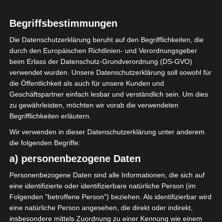
2
Begriffsbestimmungen
Jendouba Sports
(JS)
Die Datenschutzerklärung beruht auf den Begrifflichkeiten, die
durch den Europäischen Richtlinien- und Verordnungsgeber
beim Erlass der Datenschutz-Grundverordnung (DS-GVO)
ENDERGEBNIS
verwendet wurden. Unsere Datenschutzerklärung soll sowohl für
die Öffentlichkeit als auch für unsere Kunden und
Geschäftspartner einfach lesbar und verständlich sein. Um dies
zu gewährleisten, möchten wir vorab die verwendeten
TORE
Begrifflichkeiten erläutern.
Tor
2'
Wir verwenden in dieser Datenschutzerklärung unter anderem
M. Rouissi
die folgenden Begriffe:
Tor
38'
T. Mohamed
a) personenbezogene Daten
Tor
55'
I. Meftah
Personenbezogene Daten sind alle Informationen, die sich auf
eine identifizierte oder identifizierbare natürliche Person (im
Folgenden "betroffene Person") beziehen. Als identifizierbar wird
AUFSTELLUNGEN
eine natürliche Person angesehen, die direkt oder indirekt,
insbesondere mittels Zuordnung zu einer Kennung wie einem