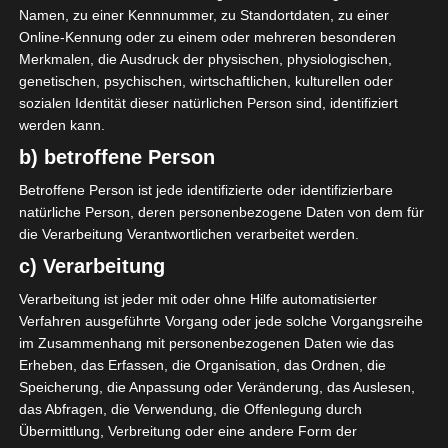
Croissant sportif de Redeyef (CSR)
Namen, zu einer Kennnummer, zu Standortdaten, zu einer
Online-Kennung oder zu einem oder mehreren besonderen
Merkmalen, die Ausdruck der physischen, physiologischen,
T. Mohamed
38'
genetischen, psychischen, wirtschaftlichen, kulturellen oder
sozialen Identität dieser natürlichen Person sind, identifiziert
werden kann.
Jendouba Sports (JS)
b) betroffene Person
M. Rouissi
O
2'
Betroffene Person ist jede identifizierte oder identifizierbare
I. Meftah
O
55'
natürliche Person, deren personenbezogene Daten von dem für
die Verarbeitung Verantwortlichen verarbeitet werden.
c) Verarbeitung
Verarbeitung ist jeder mit oder ohne Hilfe automatisierter
Verfahren ausgeführte Vorgang oder jede solche Vorgangsreihe
im Zusammenhang mit personenbezogenen Daten wie das
Erheben, das Erfassen, die Organisation, das Ordnen, die
Kalâa Sport (KS) – Sporting Club Moknine (SCM)
Speicherung, die Anpassung oder Veränderung, das Auslesen,
Avenir Sportif de Kasserine (ASK) – El Gawafel Spor
das Abfragen, die Verwendung, die Offenlegung durch
tives de Gafsa (EGSG)
Übermittlung, Verbreitung oder eine andere Form der