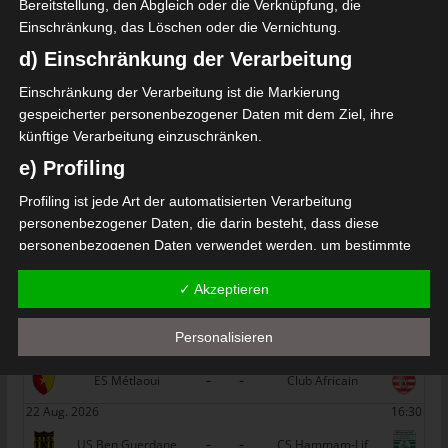
Bereitstellung, den Abgleich oder die Verknüpfung, die
Die nächsten Begegnungen
Einschränkung, das Löschen oder die Vernichtung.
SPIELTAG 1
d) Einschränkung der Verarbeitung
22 Aug. 2026
16:30
Einschränkung der Verarbeitung ist die Markierung
gespeicherter personenbezogener Daten mit dem Ziel, ihre
-
-
PS Sakiet Eddaïer
JS Omrane
künftige Verarbeitung einzuschränken.
22 Aug. 2026
16:30
e) Profiling
-
-
Stade Tunisien
CS Sfax
Profiling ist jede Art der automatisierten Verarbeitung
22 Aug. 2026
16:30
personenbezogener Daten, die darin besteht, dass diese
personenbezogenen Daten verwendet werden, um bestimmte
-
-
ES Hammam Sousse
US Monastir
persönliche Aspekte, die sich auf eine natürliche Person
22 Aug. 2026
16:30
✓ Akzeptieren
beziehen, zu bewerten, insbesondere, um Aspekte bezüglich
Arbeitsleistung, wirtschaftlicher Lage, Gesundheit, persönlicher
-
-
ES Tunis
ESS Sousse
Vorlieben, Interessen, Zuverlässigkeit, Verhalten, Aufenthaltsort
Personalisieren
22 Aug. 2026
16:30
oder Ortswechsel dieser natürlichen Person zu analysieren oder
-
-
vorherzusagen.
ES Métlaoui
Club Africain
f) Pseudonymisierung
22 Aug. 2026
16:30
-
-
Pseudonymisierung ist die Verarbeitung personenbezogener
US Ben Guerdane
CS Hammam-Lif