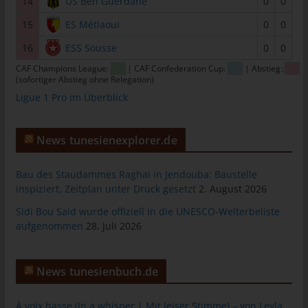
14
US Ben Guerdane
0
0
tunesienfussball.de
15
ES Métlaoui
0
0
Uwe Wassenberg
16
ESS Sousse
0
0
Rue 2 Mars
CAF Champions League:
| CAF Confederation Cup:
| Abstieg::
4022 Akouda - Tunesien
(sofortiger Abstieg ohne Relegation)
Ligue 1 Pro im Überblick
Telefon: +216 216 16 616
E-Mail:
News tunesienexplorer.de
Cookies
Bau des Staudammes Raghai in Jendouba: Baustelle
Die Internetseiten verwenden Cookies. Cookies sind
inspiziert, Zeitplan unter Druck gesetzt
2. August 2026
Textdateien, welche über einen Internetbrowser auf einem
Sidi Bou Said wurde offiziell in die UNESCO-Welterbeliste
Computersystem abgelegt und gespeichert werden.
aufgenommen
28. Juli 2026
Zahlreiche Internetseiten und Server verwenden Cookies. Viele
Cookies enthalten eine sogenannte Cookie-ID. Eine Cookie-ID
ist eine eindeutige Kennung des Cookies. Sie besteht aus einer
News tunesienbuch.de
Zeichenfolge, durch welche Internetseiten und Server dem
konkreten Internetbrowser zugeordnet werden können, in dem
À voix basse (In a whisper | Mit leiser Stimme) – von Leyla