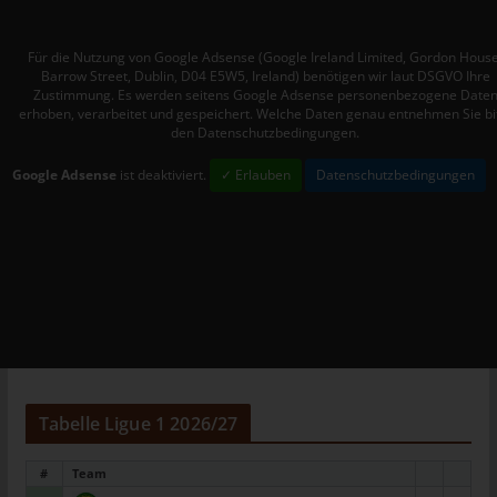
Mitgliedstaaten vorgesehen werden.
h) Auftragsverarbeiter
Für die Nutzung von Google Adsense (Google Ireland Limited, Gordon House
Barrow Street, Dublin, D04 E5W5, Ireland) benötigen wir laut DSGVO Ihre
Auftragsverarbeiter ist eine natürliche oder juristische Person,
Zustimmung. Es werden seitens Google Adsense personenbezogene Date
Behörde, Einrichtung oder andere Stelle, die personenbezogene
erhoben, verarbeitet und gespeichert. Welche Daten genau entnehmen Sie bi
Daten im Auftrag des Verantwortlichen verarbeitet.
den Datenschutzbedingungen.
i) Empfänger
Google Adsense
ist deaktiviert.
✓ Erlauben
Datenschutzbedingungen
Empfänger ist eine natürliche oder juristische Person, Behörde,
Einrichtung oder andere Stelle, der personenbezogene Daten
offengelegt werden, unabhängig davon, ob es sich bei ihr um
einen Dritten handelt oder nicht. Behörden, die im Rahmen
eines bestimmten Untersuchungsauftrags nach dem
Unionsrecht oder dem Recht der Mitgliedstaaten
möglicherweise personenbezogene Daten erhalten, gelten
jedoch nicht als Empfänger.
j) Dritter
Tabelle Ligue 1 2026/27
Dritter ist eine natürliche oder juristische Person, Behörde,
Einrichtung oder andere Stelle außer der betroffenen Person,
#
Team
dem Verantwortlichen, dem Auftragsverarbeiter und den