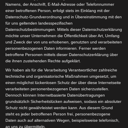
Namens, der Anschrift, E-Mail-Adresse oder Telefonnummer
einer betroffenen Person, erfolgt stets im Einklang mit der
Datenschutz-Grundverordnung und in Übereinstimmung mit den
für uns geltenden landesspezifischen
Sie befinden sich hier:
Startseite
»
Croissant sportif
Datenschutzbestimmungen. Mittels dieser Datenschutzerklärung
möchte unser Unternehmen die Öffentlichkeit über Art, Umfang
de Redeyef (CSR) – Jendouba Sports (JS)
und Zweck der von uns erhobenen, genutzten und verarbeiteten
personenbezogenen Daten informieren. Ferner werden
betroffene Personen mittels dieser Datenschutzerklärung über
die ihnen zustehenden Rechte aufgeklärt.
19 Okt. 2025
-
15:00
Wir haben als für die Verarbeitung Verantwortlicher zahlreiche
Meisterschaft Tunesien 2025/2026 - Ligue 2
technische und organisatorische Maßnahmen umgesetzt, um
- Ligue 2 - Gruppe B
| Spieltag 5
einen möglichst lückenlosen Schutz der über diese Internetseite
Halbzeit: 1-1
verarbeiteten personenbezogenen Daten sicherzustellen.
Dennoch können Internetbasierte Datenübertragungen
grundsätzlich Sicherheitslücken aufweisen, sodass ein absoluter
1
Schutz nicht gewährleistet werden kann. Aus diesem Grund
Croissant sportif
de Redeyef (CSR)
steht es jeder betroffenen Person frei, personenbezogene
Daten auch auf alternativen Wegen, beispielsweise telefonisch,
an uns zu übermitteln.