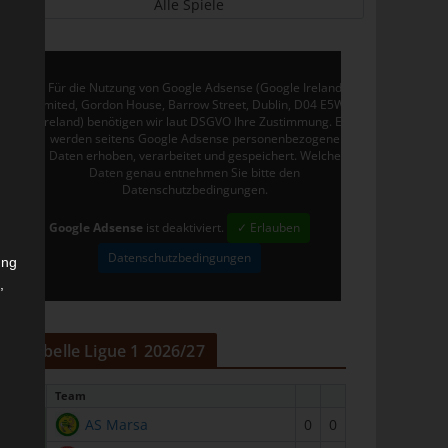
Alle Spiele
Für die Nutzung von Google Adsense (Google Ireland
Limited, Gordon House, Barrow Street, Dublin, D04 E5W5,
Ireland) benötigen wir laut DSGVO Ihre Zustimmung. Es
werden seitens Google Adsense personenbezogene
Daten erhoben, verarbeitet und gespeichert. Welche
Daten genau entnehmen Sie bitte den
Datenschutzbedingungen.
Google Adsense
ist deaktiviert.
✓ Erlauben
Datenschutzbedingungen
ung
,
r
Tabelle Ligue 1 2026/27
#
Team
1
AS Marsa
0
0