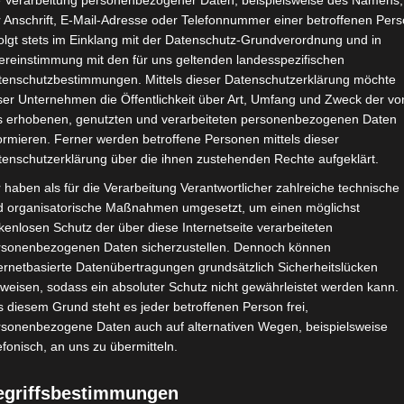
e Verarbeitung personenbezogener Daten, beispielsweise des Namens,
 Anschrift, E-Mail-Adresse oder Telefonnummer einer betroffenen Pers
Google Adsense
ist deaktiviert.
✓ Erla
olgt stets im Einklang mit der Datenschutz-Grundverordnung und in
ereinstimmung mit den für uns geltenden landesspezifischen
CHAFTEN
STADIEN
IMPRESSUM
tenschutzbestimmungen. Mittels dieser Datenschutzerklärung möchte
ser Unternehmen die Öffentlichkeit über Art, Umfang und Zweck der vo
s erhobenen, genutzten und verarbeiteten personenbezogenen Daten
ormieren. Ferner werden betroffene Personen mittels dieser
tenschutzerklärung über die ihnen zustehenden Rechte aufgeklärt.
Sportives de Gafsa (EGSG) – Avenir Sportif de Soliman (ASS)
 haben als für die Verarbeitung Verantwortlicher zahlreiche technische
d organisatorische Maßnahmen umgesetzt, um einen möglichst
kenlosen Schutz der über diese Internetseite verarbeiteten
rsonenbezogenen Daten sicherzustellen. Dennoch können
Mai 2024
-
15:00
ernetbasierte Datenübertragungen grundsätzlich Sicherheitslücken
2024 - Playout Abstiegsrunde
| Spieltag 10
weisen, sodass ein absoluter Schutz nicht gewährleistet werden kann.
-0
TV: Al Wataniya 2
 diesem Grund steht es jeder betroffenen Person frei,
rsonenbezogene Daten auch auf alternativen Wegen, beispielsweise
efonisch, an uns zu übermitteln.
1
:
0
egriffsbestimmungen