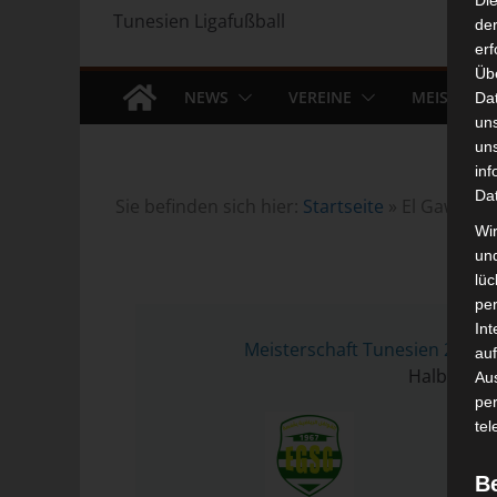
Di
Tunesien Ligafußball
der
erf
Üb
NEWS
VEREINE
MEISTERS
Da
un
un
inf
Da
Sie befinden sich hier:
Startseite
»
El Gawafel 
Wir
un
lüc
pe
10 
Int
Meisterschaft Tunesien 2023/
auf
Halbzeit: 1
Aus
pe
tel
B