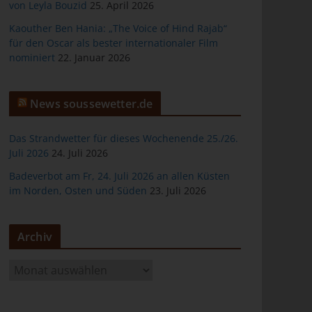
von Leyla Bouzid
25. April 2026
Kaouther Ben Hania: „The Voice of Hind Rajab“
für den Oscar als bester internationaler Film
nominiert
22. Januar 2026
er
News soussewetter.de
Das Strandwetter für dieses Wochenende 25./26.
Juli 2026
24. Juli 2026
Badeverbot am Fr, 24. Juli 2026 an allen Küsten
ten
im Norden, Osten und Süden
23. Juli 2026
gen
Archiv
A
r
c