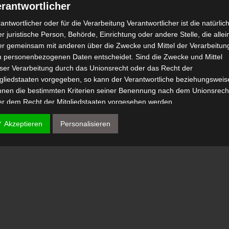
rantwortlicher
antwortlicher oder für die Verarbeitung Verantwortlicher ist die natürlic
r juristische Person, Behörde, Einrichtung oder andere Stelle, die allei
er gemeinsam mit anderen über die Zwecke und Mittel der Verarbeitun
n personenbezogenen Daten entscheidet. Sind die Zwecke und Mittel
eser Verarbeitung durch das Unionsrecht oder das Recht der
tgliedstaaten vorgegeben, so kann der Verantwortliche beziehungsweis
nnen die bestimmten Kriterien seiner Benennung nach dem Unionsrech
er dem Recht der Mitgliedstaaten vorgesehen werden.
 Auftragsverarbeiter
✓ Akzeptieren
Personalisieren
tragsverarbeiter ist eine natürliche oder juristische Person, Behörde,
nrichtung oder andere Stelle, die personenbezogene Daten im Auftrag 
antwortlichen verarbeitet.
) Empfänger
fänger ist eine natürliche oder juristische Person, Behörde, Einrichtu
er andere Stelle, der personenbezogene Daten offengelegt werden,
bhängig davon, ob es sich bei ihr um einen Dritten handelt oder nicht.
hörden, die im Rahmen eines bestimmten Untersuchungsauftrags nac