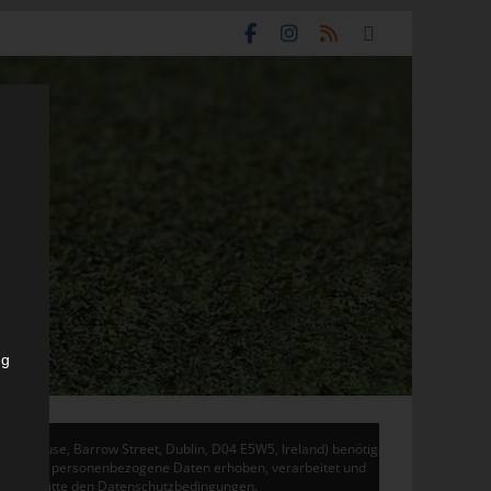
ng
don House, Barrow Street, Dublin, D04 E5W5, Ireland) benötigen
 Adsense personenbezogene Daten erhoben, verarbeitet und
en Sie bitte den Datenschutzbedingungen.