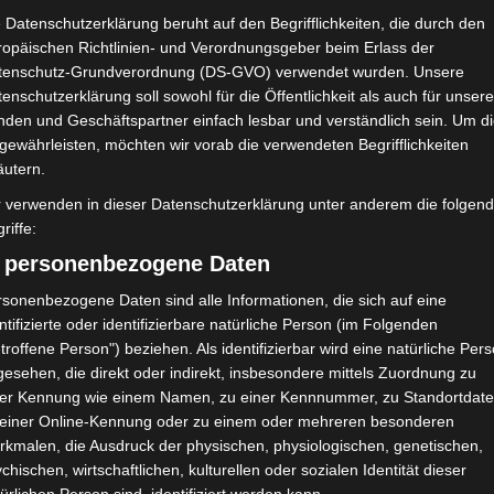
Avenir Sportif de Soliman
 Datenschutzerklärung beruht auf den Begrifflichkeiten, die durch den
(ASS)
ropäischen Richtlinien- und Verordnungsgeber beim Erlass der
tenschutz-Grundverordnung (DS-GVO) verwendet wurden. Unsere
enschutzerklärung soll sowohl für die Öffentlichkeit als auch für unser
NDERGEBNIS
nden und Geschäftspartner einfach lesbar und verständlich sein. Um d
e olympique de Gafsa
gewährleisten, möchten wir vorab die verwendeten Begrifflichkeiten
äutern.
r verwenden in dieser Datenschutzerklärung unter anderem die folgen
riffe:
) personenbezogene Daten
25'
sonenbezogene Daten sind alle Informationen, die sich auf eine
ntifizierte oder identifizierbare natürliche Person (im Folgenden
troffene Person") beziehen. Als identifizierbar wird eine natürliche Per
esehen, die direkt oder indirekt, insbesondere mittels Zuordnung zu
Avenir Sportif de Soliman (ASS)
ner Kennung wie einem Namen, zu einer Kennnummer, zu Standortdate
 einer Online-Kennung oder zu einem oder mehreren besonderen
rkmalen, die Ausdruck der physischen, physiologischen, genetischen,
25'
chischen, wirtschaftlichen, kulturellen oder sozialen Identität dieser