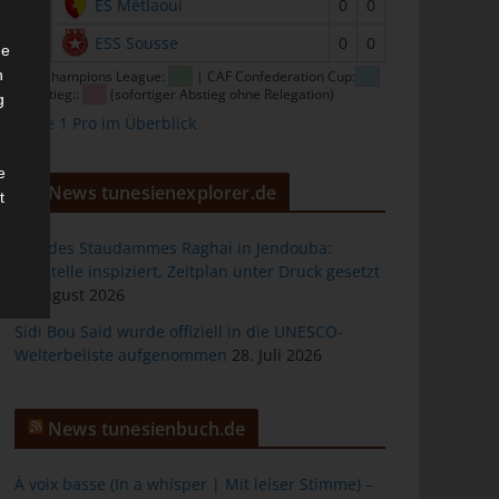
15
ES Métlaoui
0
0
16
ESS Sousse
0
0
he
n
CAF Champions League:
| CAF Confederation Cup:
| Abstieg::
(sofortiger Abstieg ohne Relegation)
g
Ligue 1 Pro im Überblick
e
News tunesienexplorer.de
t
Bau des Staudammes Raghai in Jendouba:
Baustelle inspiziert, Zeitplan unter Druck gesetzt
2. August 2026
des
Sidi Bou Said wurde offiziell in die UNESCO-
Welterbeliste aufgenommen
28. Juli 2026
ng
News tunesienbuch.de
À voix basse (In a whisper | Mit leiser Stimme) –
h