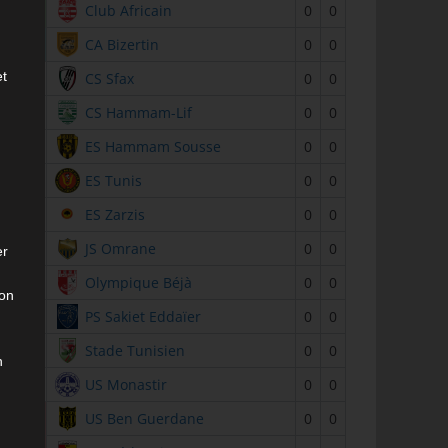
2
Club Africain
0
0
3
CA Bizertin
0
0
et
4
CS Sfax
0
0
5
CS Hammam-Lif
0
0
6
ES Hammam Sousse
0
0
7
ES Tunis
0
0
8
ES Zarzis
0
0
9
JS Omrane
0
0
er
10
Olympique Béjà
0
0
son
11
PS Sakiet Eddaïer
0
0
12
Stade Tunisien
0
0
n
13
US Monastir
0
0
14
US Ben Guerdane
0
0