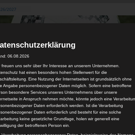
026/2027
3. August
de Gafsa
ug aus der
atenschutzerklärung
n der ersten 15
 2026/2027
and: 06.08.2026
 2026/2027 –
 19./20.
r freuen uns sehr über Ihr Interesse an unserem Unternehmen.
enschutz hat einen besonders hohen Stellenwert für die
gerichtshof
chäftsleitung. Eine Nutzung der Internetseiten ist grundsätzlich ohne
 – AS Soliman
de Angabe personenbezogener Daten möglich. Sofern eine betroffene
2 zu
rson besondere Services unseres Unternehmens über unsere
ternetseite in Anspruch nehmen möchte, könnte jedoch eine Verarbeitu
sonenbezogener Daten erforderlich werden. Ist die Verarbeitung
sonenbezogener Daten erforderlich und besteht für eine solche
arbeitung keine gesetzliche Grundlage, holen wir generell eine
de
Für die Nutzung von Google Adsense (Google Ireland Limited, Gor
willigung der betroffenen Person ein.
wir laut DSGVO Ihre Zustimmung. Es werden seitens Google
gespeichert. Welche Daten genau entnehm