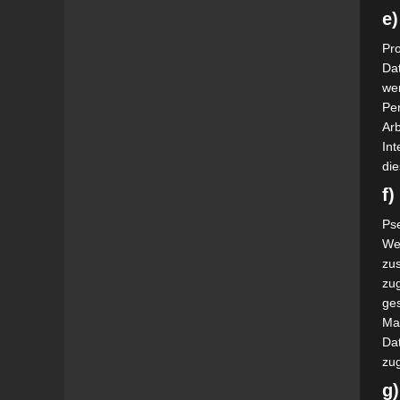
e)
Pro
Da
wer
Pe
Arb
Int
die
f
Ps
We
zus
zu
ge
Ma
Dat
zu
g)