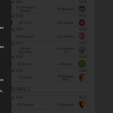
22 Aug. 2026
16:30
ES Hammam
-
-
US Monastir
Sousse
22 Aug. 2026
16:30
-
-
e
ES Tunis
ESS Sousse
ies
22 Aug. 2026
16:30
-
-
ES Métlaoui
Club Africain
22 Aug. 2026
16:30
den
US Ben
CS Hammam-
-
-
Guerdane
Lif
22 Aug. 2026
16:30
-
-
CA Bizertin
AS Marsa
22 Aug. 2026
16:30
Olympique
-
-
ES Zarzis
Béjà
son
SPIELTAG 2
n,
29 Aug. 2026
16:30
-
-
ESS Sousse
ES Métlaoui