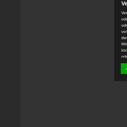
Ve
Ver
ode
od
vo
di
Mi
kö
od
h)
Auf
Ei
Ver
i
Emp
od
una
Be