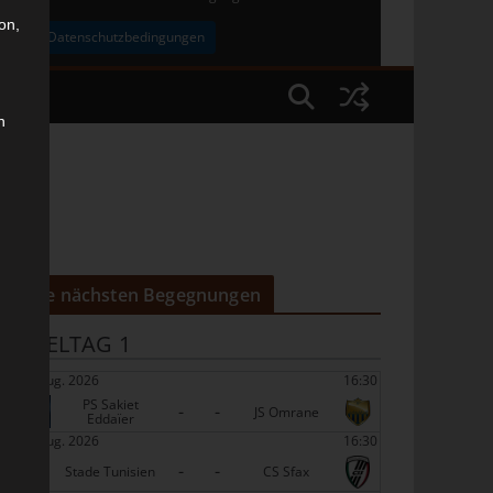
on,
uben
Datenschutzbedingungen
n
Die nächsten Begegnungen
SPIELTAG 1
22 Aug. 2026
16:30
PS Sakiet
-
-
JS Omrane
Eddaïer
22 Aug. 2026
16:30
-
-
Stade Tunisien
CS Sfax