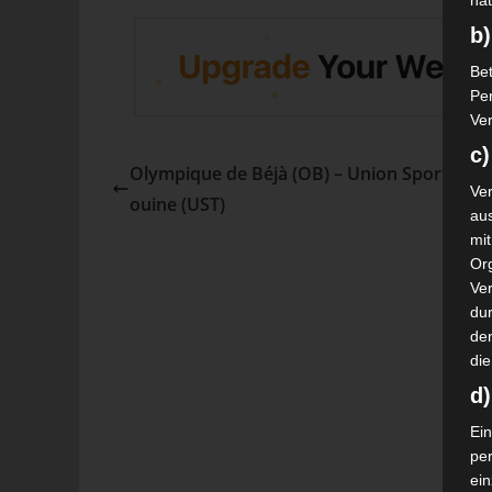
nat
b)
Bet
Pe
Ver
c)
Olympique de Béjà (OB) – Union Sportive d
Ver
ouine (UST)
au
mi
Or
Ve
dur
de
die
d
Ein
pe
ei