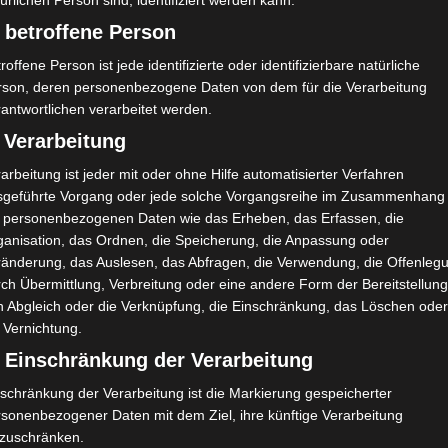
ürlichen Person sind, identifiziert werden kann.
 betroffene Person
roffene Person ist jede identifizierte oder identifizierbare natürliche
rson, deren personenbezogene Daten von dem für die Verarbeitung
antwortlichen verarbeitet werden.
 Verarbeitung
e Tata
Union Sportive de Ben Guerdane (USBG) – Club
arbeitung ist jeder mit oder ohne Hilfe automatisierter Verfahren
Athlétique Bizertin (CAB)
sgeführte Vorgang oder jede solche Vorgangsreihe im Zusammenhang
t personenbezogenen Daten wie das Erheben, das Erfassen, die
ganisation, das Ordnen, die Speicherung, die Anpassung oder
ränderung, das Auslesen, das Abfragen, die Verwendung, die Offenleg
ch Übermittlung, Verbreitung oder eine andere Form der Bereitstellung
n Abgleich oder die Verknüpfung, die Einschränkung, das Löschen ode
 Vernichtung.
) Einschränkung der Verarbeitung
schränkung der Verarbeitung ist die Markierung gespeicherter
rsonenbezogener Daten mit dem Ziel, ihre künftige Verarbeitung
nzuschränken.