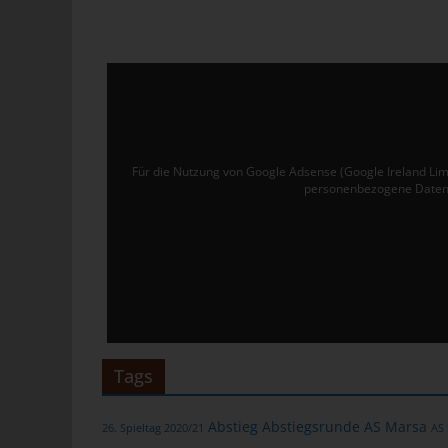
Ver
de
un
tun
Uw
Ru
Für die Nutzung von Google Adsense (Google Ireland Lim
personenbezogene Daten 
40
Te
E-
C
Die
üb
Tags
ge
Zah
Abstieg
Abstiegsrunde
AS Marsa
26. Spieltag 2020/21
AS
ent