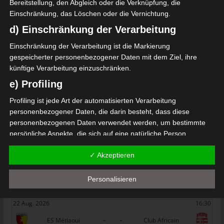
Bereitstellung, den Abgleich oder die Verknüpfung, die
Union Sportive de Ben Guerdane (USBG) – Olympi
Einschränkung, das Löschen oder die Vernichtung.
que de Béjà (OB)
d) Einschränkung der Verarbeitung
Die nächsten Begegnungen
Einschränkung der Verarbeitung ist die Markierung
SPIELTAG 1
gespeicherter personenbezogener Daten mit dem Ziel, ihre
künftige Verarbeitung einzuschränken.
22 Aug. 2026
16:30
e) Profiling
-
-
PS Sakiet Eddaïer
JS Omrane
Profiling ist jede Art der automatisierten Verarbeitung
22 Aug. 2026
16:30
personenbezogener Daten, die darin besteht, dass diese
-
-
personenbezogenen Daten verwendet werden, um bestimmte
Stade Tunisien
CS Sfax
persönliche Aspekte, die sich auf eine natürliche Person
22 Aug. 2026
16:30
beziehen, zu bewerten, insbesondere, um Aspekte bezüglich
-
-
✓ Akzeptieren
ES Hammam Sousse
US Monastir
Arbeitsleistung, wirtschaftlicher Lage, Gesundheit, persönlicher
Vorlieben, Interessen, Zuverlässigkeit, Verhalten, Aufenthaltsort
22 Aug. 2026
16:30
oder Ortswechsel dieser natürlichen Person zu analysieren oder
Personalisieren
-
-
ES Tunis
ESS Sousse
vorherzusagen.
22 Aug. 2026
16:30
f) Pseudonymisierung
-
-
ES Métlaoui
Club Africain
Pseudonymisierung ist die Verarbeitung personenbezogener