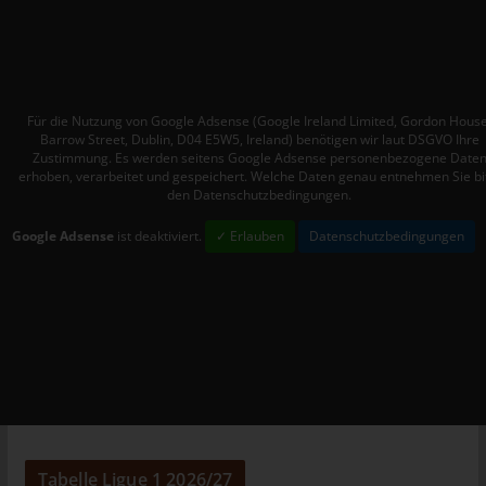
Mitgliedstaaten vorgesehen werden.
h) Auftragsverarbeiter
Auftragsverarbeiter ist eine natürliche oder juristische Person,
Behörde, Einrichtung oder andere Stelle, die personenbezogene
Für die Nutzung von Google Adsense (Google Ireland Limited, Gordon House
Daten im Auftrag des Verantwortlichen verarbeitet.
Barrow Street, Dublin, D04 E5W5, Ireland) benötigen wir laut DSGVO Ihre
Zustimmung. Es werden seitens Google Adsense personenbezogene Date
i) Empfänger
erhoben, verarbeitet und gespeichert. Welche Daten genau entnehmen Sie bi
den Datenschutzbedingungen.
Empfänger ist eine natürliche oder juristische Person, Behörde,
Einrichtung oder andere Stelle, der personenbezogene Daten
Google Adsense
ist deaktiviert.
✓ Erlauben
Datenschutzbedingungen
offengelegt werden, unabhängig davon, ob es sich bei ihr um
einen Dritten handelt oder nicht. Behörden, die im Rahmen
eines bestimmten Untersuchungsauftrags nach dem
Unionsrecht oder dem Recht der Mitgliedstaaten
möglicherweise personenbezogene Daten erhalten, gelten
jedoch nicht als Empfänger.
j) Dritter
Dritter ist eine natürliche oder juristische Person, Behörde,
Einrichtung oder andere Stelle außer der betroffenen Person,
Tabelle Ligue 1 2026/27
dem Verantwortlichen, dem Auftragsverarbeiter und den