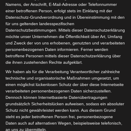
Namens, der Anschrift, E-Mail-Adresse oder Telefonnummer
einer betroffenen Person, erfolgt stets im Einklang mit der
Datenschutz-Grundverordnung und in Übereinstimmung mit den
für uns geltenden landesspezifischen
Sie befinden sich hier:
Startseite
»
El Gawafel
Datenschutzbestimmungen. Mittels dieser Datenschutzerklärung
möchte unser Unternehmen die Öffentlichkeit über Art, Umfang
Sportives de Gafsa (EGSG) – Club Africain Tunis (CA)
und Zweck der von uns erhobenen, genutzten und verarbeiteten
personenbezogenen Daten informieren. Ferner werden
betroffene Personen mittels dieser Datenschutzerklärung über
die ihnen zustehenden Rechte aufgeklärt.
28 Sep. 2024
-
15:00
Wir haben als für die Verarbeitung Verantwortlicher zahlreiche
Meisterschaft Tunesien 2024/2025
|
technische und organisatorische Maßnahmen umgesetzt, um
Spieltag 3
einen möglichst lückenlosen Schutz der über diese Internetseite
Halbzeit: 0-1
TV: Al Kass 1 HD | Watania
verarbeiteten personenbezogenen Daten sicherzustellen.
2
Dennoch können Internetbasierte Datenübertragungen
grundsätzlich Sicherheitslücken aufweisen, sodass ein absoluter
Schutz nicht gewährleistet werden kann. Aus diesem Grund
0
El Gawafel
steht es jeder betroffenen Person frei, personenbezogene
Sportives de
Daten auch auf alternativen Wegen, beispielsweise telefonisch,
Gafsa (EGSG)
an uns zu übermitteln.