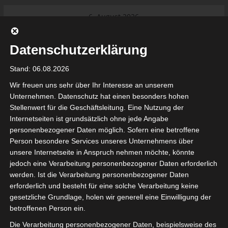
Skip
6. August 2026
to
Internationaler Sportgerichtshof
Das Neueste:
content
lehnt Eilverfahren ab – AS Soliman
Datenschutzerklärung
steuert auf die Ligue 2 zu
Ligue 1 Pro: Saison 2026/2027
Stand: 06.08.2026
beginnt am 22. und 23. August
2026 (Update)
Wir freuen uns sehr über Ihr Interesse an unserem
El Gawafel Sportives de Gafsa
Unternehmen. Datenschutz hat einen besonders hohen
(EGSG) kündigt Rückzug aus der
Stellenwert für die Geschäftsleitung. Eine Nutzung der
Meisterschaft an
Internetseiten ist grundsätzlich ohne jede Angabe
Ligue 1 Pro: Spielplan der ersten 15
tunesienfussball.de
personenbezogener Daten möglich. Sofern eine betroffene
Spieltage der Saison 2026/2027
Person besondere Services unseres Unternehmens über
Ligue 2 Pro Tunesien 2026/2027 –
unsere Internetseite in Anspruch nehmen möchte, könnte
Saison beginnt am am 19./20.
Tunesien Ligafußball
jedoch eine Verarbeitung personenbezogener Daten erforderlich
September 2026
werden. Ist die Verarbeitung personenbezogener Daten
Nutzung von Google Adsense (Google Ireland Limited, Gordon House, Barrow Stree
erforderlich und besteht für eine solche Verarbeitung keine
, Ireland) benötigen wir laut DSGVO Ihre Zustimmung. Es werden seitens Goog
gesetzliche Grundlage, holen wir generell eine Einwilligung der
nbezogene Daten erhoben, verarbeitet und gespeichert. Welche Daten genau 
bitte den Datenschutzbedingungen.
betroffenen Person ein.
Die Verarbeitung personenbezogener Daten, beispielsweise des
Google Adsense
ist deaktiviert.
✓ Erlauben
Datenschutzbedingungen