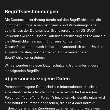
Begriffsbestimmungen
3
Club Africain
Die Datenschutzerklärung beruht auf den Begrifflichkeiten, die
Tunis (CA)
durch den Europäischen Richtlinien- und Verordnungsgeber
beim Erlass der Datenschutz-Grundverordnung (DS-GVO)
verwendet wurden. Unsere Datenschutzerklärung soll sowohl für
die Öffentlichkeit als auch für unsere Kunden und
ENDERGEBNIS
Geschäftspartner einfach lesbar und verständlich sein. Um dies
Stade olympique de Gafsa
zu gewährleisten, möchten wir vorab die verwendeten
Begrifflichkeiten erläutern.
Wir verwenden in dieser Datenschutzerklärung unter anderem
TORE
die folgenden Begriffe:
Tor
a) personenbezogene Daten
15'
B. Aït Malek
Tor
Personenbezogene Daten sind alle Informationen, die sich auf
74'
H. Labidi
eine identifizierte oder identifizierbare natürliche Person (im
Tor
Folgenden "betroffene Person") beziehen. Als identifizierbar wird
89'
A. Kelaleche
eine natürliche Person angesehen, die direkt oder indirekt,
insbesondere mittels Zuordnung zu einer Kennung wie einem