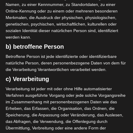
Namen, zu einer Kennnummer, zu Standortdaten, zu einer
AUFSTELLUNGEN
Online-Kennung oder zu einem oder mehreren besonderen
Merkmalen, die Ausdruck der physischen, physiologischen,
El Gawafel Sportives de Gafsa (EGSG)
genetischen, psychischen, wirtschaftlichen, kulturellen oder
sozialen Identität dieser natürlichen Person sind, identifiziert
werden kann.
Club Africain Tunis (CA)
b) betroffene Person
B. Aït Malek
M
15'
Betroffene Person ist jede identifizierte oder identifizierbare
natürliche Person, deren personenbezogene Daten von dem für
H. Labidi
O
74'
die Verarbeitung Verantwortlichen verarbeitet werden.
A. Kelaleche
M
89'
c) Verarbeitung
Verarbeitung ist jeder mit oder ohne Hilfe automatisierter
Verfahren ausgeführte Vorgang oder jede solche Vorgangsreihe
im Zusammenhang mit personenbezogenen Daten wie das
Erheben, das Erfassen, die Organisation, das Ordnen, die
Speicherung, die Anpassung oder Veränderung, das Auslesen,
Club Athlétique Bizertin (CAB) – Avenir Sportif de S
das Abfragen, die Verwendung, die Offenlegung durch
oliman (ASS)
Übermittlung, Verbreitung oder eine andere Form der