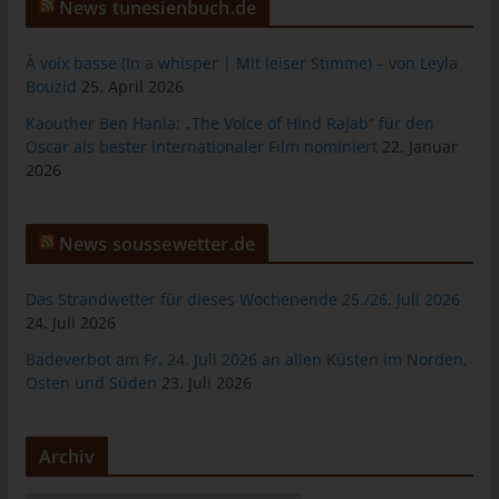
das Cookie gespeichert wurde. Dies ermöglicht es den
News tunesienbuch.de
besuchten Internetseiten und Servern, den individuellen
Browser der betroffenen Person von anderen Internetbrowsern,
À voix basse (In a whisper | Mit leiser Stimme) – von Leyla
die andere Cookies enthalten, zu unterscheiden. Ein bestimmter
Bouzid
25. April 2026
Internetbrowser kann über die eindeutige Cookie-ID
Kaouther Ben Hania: „The Voice of Hind Rajab“ für den
wiedererkannt und identifiziert werden.
Oscar als bester internationaler Film nominiert
22. Januar
Durch den Einsatz von Cookies kann den Nutzern dieser
2026
Internetseite nutzerfreundlichere Services bereitstellen, die ohne
die Cookie-Setzung nicht möglich wären.
News soussewetter.de
Mittels eines Cookies können die Informationen und Angebote
auf unserer Internetseite im Sinne des Benutzers optimiert
werden. Cookies ermöglichen uns, wie bereits erwähnt, die
Das Strandwetter für dieses Wochenende 25./26. Juli 2026
Benutzer unserer Internetseite wiederzuerkennen. Zweck dieser
24. Juli 2026
Wiedererkennung ist es, den Nutzern die Verwendung unserer
Badeverbot am Fr, 24. Juli 2026 an allen Küsten im Norden,
Internetseite zu erleichtern. Der Benutzer einer Internetseite, die
Osten und Süden
23. Juli 2026
Cookies verwendet, muss beispielsweise nicht bei jedem
Besuch der Internetseite erneut seine Zugangsdaten eingeben,
weil dies von der Internetseite und dem auf dem
Archiv
Computersystem des Benutzers abgelegten Cookie
übernommen wird. Ein weiteres Beispiel ist das Cookie eines