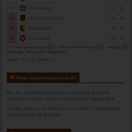
tunesienfussball.de
13
US Monastir
0
0
Uwe Wassenberg
14
US Ben Guerdane
0
0
Rue 2 Mars
15
ES Métlaoui
0
0
4022 Akouda - Tunesien
16
ESS Sousse
0
0
Telefon: +216 216 16 616
CAF Champions League:
| CAF Confederation Cup:
| Abstieg::
(sofortiger Abstieg ohne Relegation)
E-Mail:
Ligue 1 Pro im Überblick
Cookies
News tunesienexplorer.de
Die Internetseiten verwenden Cookies. Cookies sind
Textdateien, welche über einen Internetbrowser auf einem
Computersystem abgelegt und gespeichert werden.
Bau des Staudammes Raghai in Jendouba: Baustelle
inspiziert, Zeitplan unter Druck gesetzt
2. August 2026
Zahlreiche Internetseiten und Server verwenden Cookies. Viele
Cookies enthalten eine sogenannte Cookie-ID. Eine Cookie-ID
Sidi Bou Said wurde offiziell in die UNESCO-Welterbeliste
ist eine eindeutige Kennung des Cookies. Sie besteht aus einer
aufgenommen
28. Juli 2026
Zeichenfolge, durch welche Internetseiten und Server dem
konkreten Internetbrowser zugeordnet werden können, in dem