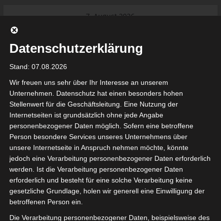
Skip
7. August 2026
to
Das Neueste:
Ligue 1 Pro: Saison 2026/2027
content
beginnt am 22. und 23. August
Datenschutzerklärung
2026 (Update)
El Gawafel Sportives de Gafsa
Stand: 07.08.2026
(EGSG) kündigt Rückzug aus der
Meisterschaft an
Wir freuen uns sehr über Ihr Interesse an unserem
Ligue 1 Pro: Spielplan der ersten 15
Unternehmen. Datenschutz hat einen besonders hohen
Spieltage der Saison 2026/2027
Stellenwert für die Geschäftsleitung. Eine Nutzung der
Ligue 2 Pro Tunesien 2026/2027 –
Internetseiten ist grundsätzlich ohne jede Angabe
Saison beginnt am am 19./20.
tunesienfussball.de
personenbezogener Daten möglich. Sofern eine betroffene
September 2026
Person besondere Services unseres Unternehmens über
Internationaler Sportgerichtshof
unsere Internetseite in Anspruch nehmen möchte, könnte
lehnt Eilverfahren ab – AS Soliman
Tunesien Ligafußball
jedoch eine Verarbeitung personenbezogener Daten erforderlich
steuert auf die Ligue 2 zu
werden. Ist die Verarbeitung personenbezogener Daten
erforderlich und besteht für eine solche Verarbeitung keine
gesetzliche Grundlage, holen wir generell eine Einwilligung der
betroffenen Person ein.
Die Verarbeitung personenbezogener Daten, beispielsweise des