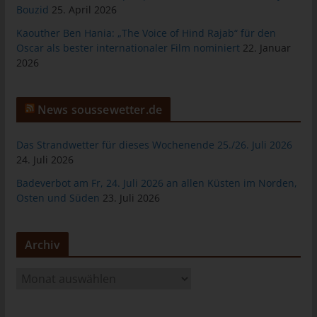
Bouzid
25. April 2026
Warenkorbes im Online-Shop. Der Online-Shop merkt sich die
Artikel, die ein Kunde in den virtuellen Warenkorb gelegt hat,
Kaouther Ben Hania: „The Voice of Hind Rajab“ für den
über ein Cookie.
Oscar als bester internationaler Film nominiert
22. Januar
2026
Die betroffene Person kann die Setzung von Cookies durch
unsere Internetseite jederzeit mittels einer entsprechenden
Einstellung des genutzten Internetbrowsers verhindern und
News soussewetter.de
damit der Setzung von Cookies dauerhaft widersprechen.
Ferner können bereits gesetzte Cookies jederzeit über einen
Internetbrowser oder andere Softwareprogramme gelöscht
Das Strandwetter für dieses Wochenende 25./26. Juli 2026
werden. Dies ist in allen gängigen Internetbrowsern möglich.
24. Juli 2026
Deaktiviert die betroffene Person die Setzung von Cookies in
Badeverbot am Fr, 24. Juli 2026 an allen Küsten im Norden,
dem genutzten Internetbrowser, sind unter Umständen nicht alle
Osten und Süden
23. Juli 2026
Funktionen unserer Internetseite vollumfänglich nutzbar.
Erfassung von allgemeinen Daten und
Archiv
Informationen
A
Die Internetseite erfasst mit jedem Aufruf der Internetseite durch
r
eine betroffene Person oder ein automatisiertes System eine
c
Reihe von allgemeinen Daten und Informationen. Diese