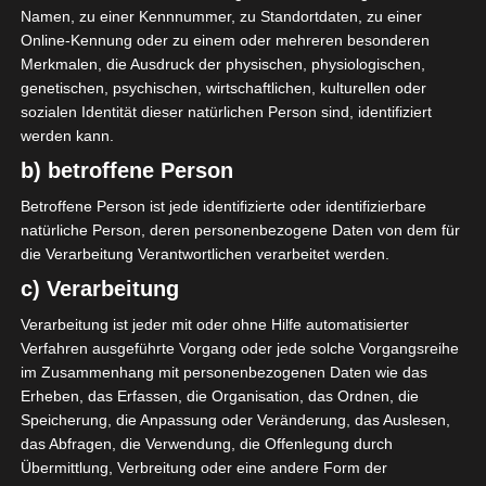
Namen, zu einer Kennnummer, zu Standortdaten, zu einer
Online-Kennung oder zu einem oder mehreren besonderen
Merkmalen, die Ausdruck der physischen, physiologischen,
0
Union Sportive de
genetischen, psychischen, wirtschaftlichen, kulturellen oder
Tataouine (UST)
sozialen Identität dieser natürlichen Person sind, identifiziert
werden kann.
b) betroffene Person
ENDERGEBNIS
Betroffene Person ist jede identifizierte oder identifizierbare
natürliche Person, deren personenbezogene Daten von dem für
Stade olympique de Gafsa
die Verarbeitung Verantwortlichen verarbeitet werden.
c) Verarbeitung
TORE
Verarbeitung ist jeder mit oder ohne Hilfe automatisierter
Tor
Verfahren ausgeführte Vorgang oder jede solche Vorgangsreihe
63'
A. Ajmani
im Zusammenhang mit personenbezogenen Daten wie das
Tor
90'
Erheben, das Erfassen, die Organisation, das Ordnen, die
A. Omrani
+2
Speicherung, die Anpassung oder Veränderung, das Auslesen,
das Abfragen, die Verwendung, die Offenlegung durch
Übermittlung, Verbreitung oder eine andere Form der
AUFSTELLUNGEN