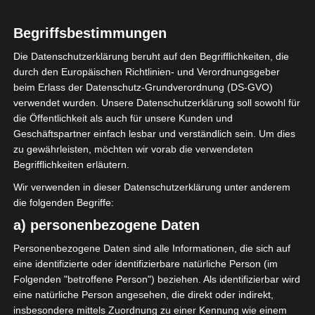
Begriffsbestimmungen
Die Datenschutzerklärung beruht auf den Begrifflichkeiten, die
durch den Europäischen Richtlinien- und Verordnungsgeber
Sie befinden sich hier:
Startseite
»
El Gawafel
beim Erlass der Datenschutz-Grundverordnung (DS-GVO)
Sportives de Gafsa (EGSG) – Union Sportive de
verwendet wurden. Unsere Datenschutzerklärung soll sowohl für
Tataouine (UST)
die Öffentlichkeit als auch für unsere Kunden und
Geschäftspartner einfach lesbar und verständlich sein. Um dies
zu gewährleisten, möchten wir vorab die verwendeten
Begrifflichkeiten erläutern.
3 Nov. 2024
-
14:30
Wir verwenden in dieser Datenschutzerklärung unter anderem
Meisterschaft Tunesien 2024/2025
|
die folgenden Begriffe:
Spieltag 7
a) personenbezogene Daten
Halbzeit: 0-0
Personenbezogene Daten sind alle Informationen, die sich auf
eine identifizierte oder identifizierbare natürliche Person (im
2
Folgenden "betroffene Person") beziehen. Als identifizierbar wird
El Gawafel
Sportives de
eine natürliche Person angesehen, die direkt oder indirekt,
Gafsa (EGSG)
insbesondere mittels Zuordnung zu einer Kennung wie einem