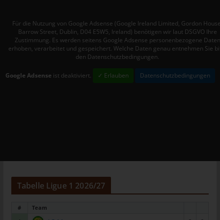
Personen, die unter der unmittelbaren Verantwortung des
Verantwortlichen oder des Auftragsverarbeiters befugt sind, die
Für die Nutzung von Google Adsense (Google Ireland Limited, Gordon House
personenbezogenen Daten zu verarbeiten.
Barrow Street, Dublin, D04 E5W5, Ireland) benötigen wir laut DSGVO Ihre
Zustimmung. Es werden seitens Google Adsense personenbezogene Date
k) Einwilligung
erhoben, verarbeitet und gespeichert. Welche Daten genau entnehmen Sie bi
den Datenschutzbedingungen.
Einwilligung ist jede von der betroffenen Person freiwillig für den
bestimmten Fall in informierter Weise und unmissverständlich
Google Adsense
ist deaktiviert.
✓ Erlauben
Datenschutzbedingungen
abgegebene Willensbekundung in Form einer Erklärung oder
einer sonstigen eindeutigen bestätigenden Handlung, mit der
die betroffene Person zu verstehen gibt, dass sie mit der
Verarbeitung der sie betreffenden personenbezogenen Daten
einverstanden ist.
Name und Anschrift des für die
Verarbeitung Verantwortlichen
Verantwortlicher im Sinne der Datenschutz-Grundverordnung,
Tabelle Ligue 1 2026/27
sonstiger in den Mitgliedstaaten der Europäischen Union
geltenden Datenschutzgesetze und anderer Bestimmungen mit
#
Team
datenschutzrechtlichem Charakter ist: