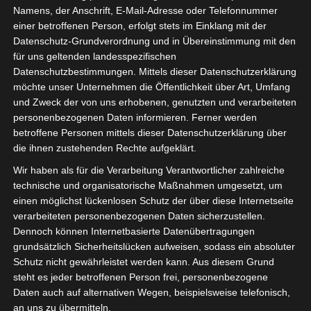
Namens, der Anschrift, E-Mail-Adresse oder Telefonnummer
einer betroffenen Person, erfolgt stets im Einklang mit der
Datenschutz-Grundverordnung und in Übereinstimmung mit den
für uns geltenden landesspezifischen
Datenschutzbestimmungen. Mittels dieser Datenschutzerklärung
möchte unser Unternehmen die Öffentlichkeit über Art, Umfang
und Zweck der von uns erhobenen, genutzten und verarbeiteten
personenbezogenen Daten informieren. Ferner werden
Für die Nutzung von Google Adsense (Google Ireland Limited, Gordon House
betroffene Personen mittels dieser Datenschutzerklärung über
Barrow Street, Dublin, D04 E5W5, Ireland) benötigen wir laut DSGVO Ihre
die ihnen zustehenden Rechte aufgeklärt.
Zustimmung. Es werden seitens Google Adsense personenbezogene Date
erhoben, verarbeitet und gespeichert. Welche Daten genau entnehmen Sie bi
Wir haben als für die Verarbeitung Verantwortlicher zahlreiche
den Datenschutzbedingungen.
technische und organisatorische Maßnahmen umgesetzt, um
einen möglichst lückenlosen Schutz der über diese Internetseite
Google Adsense
ist deaktiviert.
✓ Erlauben
Datenschutzbedingungen
verarbeiteten personenbezogenen Daten sicherzustellen.
Dennoch können Internetbasierte Datenübertragungen
grundsätzlich Sicherheitslücken aufweisen, sodass ein absoluter
Schutz nicht gewährleistet werden kann. Aus diesem Grund
steht es jeder betroffenen Person frei, personenbezogene
Daten auch auf alternativen Wegen, beispielsweise telefonisch,
an uns zu übermitteln.