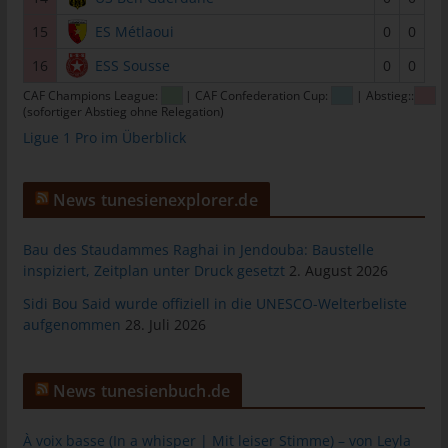
das Cookie gespeichert wurde. Dies ermöglicht es den
besuchten Internetseiten und Servern, den individuellen
15
ES Métlaoui
0
0
Browser der betroffenen Person von anderen Internetbrowsern,
16
ESS Sousse
0
0
die andere Cookies enthalten, zu unterscheiden. Ein bestimmter
Internetbrowser kann über die eindeutige Cookie-ID
CAF Champions League:
| CAF Confederation Cup:
| Abstieg::
(sofortiger Abstieg ohne Relegation)
wiedererkannt und identifiziert werden.
Ligue 1 Pro im Überblick
Durch den Einsatz von Cookies kann den Nutzern dieser
Internetseite nutzerfreundlichere Services bereitstellen, die ohne
die Cookie-Setzung nicht möglich wären.
News tunesienexplorer.de
Mittels eines Cookies können die Informationen und Angebote
auf unserer Internetseite im Sinne des Benutzers optimiert
Bau des Staudammes Raghai in Jendouba: Baustelle
werden. Cookies ermöglichen uns, wie bereits erwähnt, die
inspiziert, Zeitplan unter Druck gesetzt
2. August 2026
Benutzer unserer Internetseite wiederzuerkennen. Zweck dieser
Sidi Bou Said wurde offiziell in die UNESCO-Welterbeliste
Wiedererkennung ist es, den Nutzern die Verwendung unserer
aufgenommen
28. Juli 2026
Internetseite zu erleichtern. Der Benutzer einer Internetseite, die
Cookies verwendet, muss beispielsweise nicht bei jedem
Besuch der Internetseite erneut seine Zugangsdaten eingeben,
News tunesienbuch.de
weil dies von der Internetseite und dem auf dem
Computersystem des Benutzers abgelegten Cookie
À voix basse (In a whisper | Mit leiser Stimme) – von Leyla
übernommen wird. Ein weiteres Beispiel ist das Cookie eines