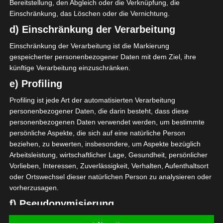
Bereitstellung, den Abgleich oder die Verknüpfung, die
Einschränkung, das Löschen oder die Vernichtung.
El Gawafel Sportives de Gafsa (EGSG)
d) Einschränkung der Verarbeitung
A. Ajmani
O
63'
Einschränkung der Verarbeitung ist die Markierung
A. Omrani
gespeicherter personenbezogener Daten mit dem Ziel, ihre
O
90'
künftige Verarbeitung einzuschränken.
e) Profiling
Union Sportive de Tataouine (UST)
Profiling ist jede Art der automatisierten Verarbeitung
personenbezogener Daten, die darin besteht, dass diese
personenbezogenen Daten verwendet werden, um bestimmte
persönliche Aspekte, die sich auf eine natürliche Person
beziehen, zu bewerten, insbesondere, um Aspekte bezüglich
Arbeitsleistung, wirtschaftlicher Lage, Gesundheit, persönlicher
Vorlieben, Interessen, Zuverlässigkeit, Verhalten, Aufenthaltsort
Club Sportif Sfaxien (CSS) – Olympique de Béjà (O
oder Ortswechsel dieser natürlichen Person zu analysieren oder
B)
vorherzusagen.
Espérance Sportive de Zarzis – Club Athlétique Biz
f) Pseudonymisierung
ertin (CAB)
Pseudonymisierung ist die Verarbeitung personenbezogener