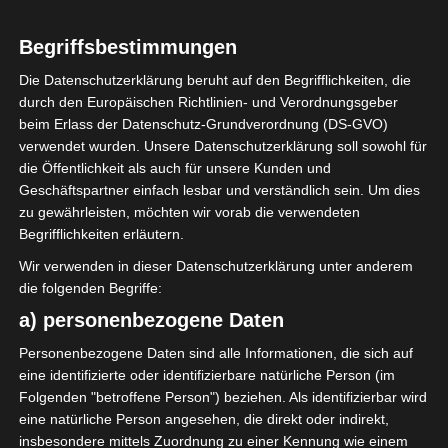
1
Club Sportif
Begriffsbestimmungen
Sfaxien (CSS)
Die Datenschutzerklärung beruht auf den Begrifflichkeiten, die
durch den Europäischen Richtlinien- und Verordnungsgeber
beim Erlass der Datenschutz-Grundverordnung (DS-GVO)
ENDERGEBNIS
verwendet wurden. Unsere Datenschutzerklärung soll sowohl für
Stade Hammadi Agrebi (Stadion des 14
die Öffentlichkeit als auch für unsere Kunden und
Januar)
Geschäftspartner einfach lesbar und verständlich sein. Um dies
zu gewährleisten, möchten wir vorab die verwendeten
Begrifflichkeiten erläutern.
TORE
Wir verwenden in dieser Datenschutzerklärung unter anderem
die folgenden Begriffe:
Elfmetertor
24'
M. A. Ben Romdhane
a) personenbezogene Daten
Tor
45'
I. Diakité
+2
Personenbezogene Daten sind alle Informationen, die sich auf
Tor
eine identifizierte oder identifizierbare natürliche Person (im
85'
M. A. Ben Hamouda
Folgenden "betroffene Person") beziehen. Als identifizierbar wird
eine natürliche Person angesehen, die direkt oder indirekt,
insbesondere mittels Zuordnung zu einer Kennung wie einem