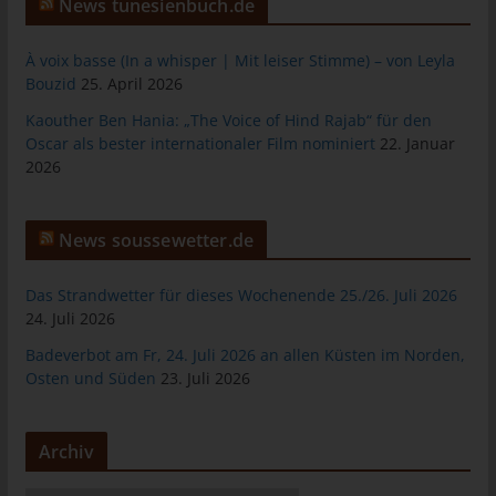
das Cookie gespeichert wurde. Dies ermöglicht es den
News tunesienbuch.de
besuchten Internetseiten und Servern, den individuellen
Browser der betroffenen Person von anderen Internetbrowsern,
À voix basse (In a whisper | Mit leiser Stimme) – von Leyla
die andere Cookies enthalten, zu unterscheiden. Ein bestimmter
Bouzid
25. April 2026
Internetbrowser kann über die eindeutige Cookie-ID
Kaouther Ben Hania: „The Voice of Hind Rajab“ für den
wiedererkannt und identifiziert werden.
Oscar als bester internationaler Film nominiert
22. Januar
Durch den Einsatz von Cookies kann den Nutzern dieser
2026
Internetseite nutzerfreundlichere Services bereitstellen, die ohne
die Cookie-Setzung nicht möglich wären.
News soussewetter.de
Mittels eines Cookies können die Informationen und Angebote
auf unserer Internetseite im Sinne des Benutzers optimiert
werden. Cookies ermöglichen uns, wie bereits erwähnt, die
Das Strandwetter für dieses Wochenende 25./26. Juli 2026
Benutzer unserer Internetseite wiederzuerkennen. Zweck dieser
24. Juli 2026
Wiedererkennung ist es, den Nutzern die Verwendung unserer
Badeverbot am Fr, 24. Juli 2026 an allen Küsten im Norden,
Internetseite zu erleichtern. Der Benutzer einer Internetseite, die
Osten und Süden
23. Juli 2026
Cookies verwendet, muss beispielsweise nicht bei jedem
Besuch der Internetseite erneut seine Zugangsdaten eingeben,
weil dies von der Internetseite und dem auf dem
Archiv
Computersystem des Benutzers abgelegten Cookie
übernommen wird. Ein weiteres Beispiel ist das Cookie eines