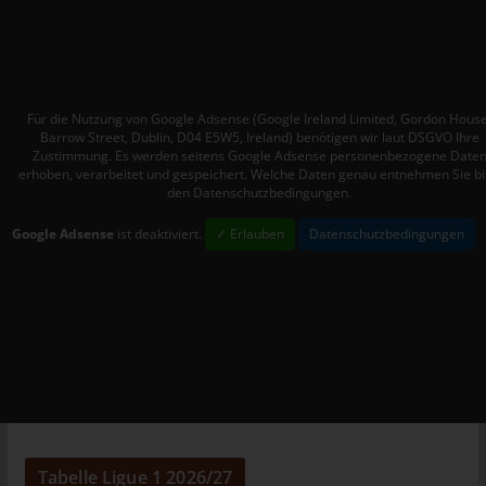
Mitgliedstaaten vorgesehen werden.
h) Auftragsverarbeiter
Auftragsverarbeiter ist eine natürliche oder juristische Person,
Behörde, Einrichtung oder andere Stelle, die personenbezogene
Für die Nutzung von Google Adsense (Google Ireland Limited, Gordon House
Daten im Auftrag des Verantwortlichen verarbeitet.
Barrow Street, Dublin, D04 E5W5, Ireland) benötigen wir laut DSGVO Ihre
Zustimmung. Es werden seitens Google Adsense personenbezogene Date
i) Empfänger
erhoben, verarbeitet und gespeichert. Welche Daten genau entnehmen Sie bi
den Datenschutzbedingungen.
Empfänger ist eine natürliche oder juristische Person, Behörde,
Einrichtung oder andere Stelle, der personenbezogene Daten
Google Adsense
ist deaktiviert.
✓ Erlauben
Datenschutzbedingungen
offengelegt werden, unabhängig davon, ob es sich bei ihr um
einen Dritten handelt oder nicht. Behörden, die im Rahmen
eines bestimmten Untersuchungsauftrags nach dem
Unionsrecht oder dem Recht der Mitgliedstaaten
möglicherweise personenbezogene Daten erhalten, gelten
jedoch nicht als Empfänger.
j) Dritter
Dritter ist eine natürliche oder juristische Person, Behörde,
Einrichtung oder andere Stelle außer der betroffenen Person,
Tabelle Ligue 1 2026/27
dem Verantwortlichen, dem Auftragsverarbeiter und den