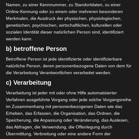
AUFSTELLUNGEN
Namen, zu einer Kennnummer, zu Standortdaten, zu einer
Online-Kennung oder zu einem oder mehreren besonderen
Espérance Sportive de Tunis (EST)
Merkmalen, die Ausdruck der physischen, physiologischen,
genetischen, psychischen, wirtschaftlichen, kulturellen oder
5
M. A. Ben Romdhane
M
24'
sozialen Identität dieser natürlichen Person sind, identifiziert
werden kann.
M. A. Ben Hamouda
O
85'
b) betroffene Person
Club Sportif Sfaxien (CSS)
Betroffene Person ist jede identifizierte oder identifizierbare
natürliche Person, deren personenbezogene Daten von dem für
die Verarbeitung Verantwortlichen verarbeitet werden.
I. Diakité
O
45'
c) Verarbeitung
Verarbeitung ist jeder mit oder ohne Hilfe automatisierter
Verfahren ausgeführte Vorgang oder jede solche Vorgangsreihe
im Zusammenhang mit personenbezogenen Daten wie das
Erheben, das Erfassen, die Organisation, das Ordnen, die
Speicherung, die Anpassung oder Veränderung, das Auslesen,
Union Sportive Monastirienne (USMO) – Espéranc
das Abfragen, die Verwendung, die Offenlegung durch
e Sportive de Zarzis
Übermittlung, Verbreitung oder eine andere Form der