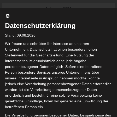
Skip
9. August 2026
to
Das Neueste:
Ligue 1 Pro: Saison 2026/2027
content
beginnt am 22. und 23. August
Datenschutzerklärung
2026 (Update)
El Gawafel Sportives de Gafsa
Stand: 09.08.2026
(EGSG) kündigt Rückzug aus der
Meisterschaft an
Wir freuen uns sehr über Ihr Interesse an unserem
Ligue 1 Pro: Spielplan der ersten 15
Unternehmen. Datenschutz hat einen besonders hohen
Spieltage der Saison 2026/2027
Stellenwert für die Geschäftsleitung. Eine Nutzung der
Ligue 2 Pro Tunesien 2026/2027 –
Internetseiten ist grundsätzlich ohne jede Angabe
Saison beginnt am am 19./20.
tunesienfussball.de
personenbezogener Daten möglich. Sofern eine betroffene
September 2026
Person besondere Services unseres Unternehmens über
Internationaler Sportgerichtshof
unsere Internetseite in Anspruch nehmen möchte, könnte
lehnt Eilverfahren ab – AS Soliman
Tunesien Ligafußball
jedoch eine Verarbeitung personenbezogener Daten erforderlich
steuert auf die Ligue 2 zu
werden. Ist die Verarbeitung personenbezogener Daten
erforderlich und besteht für eine solche Verarbeitung keine
gesetzliche Grundlage, holen wir generell eine Einwilligung der
betroffenen Person ein.
Die Verarbeitung personenbezogener Daten, beispielsweise des