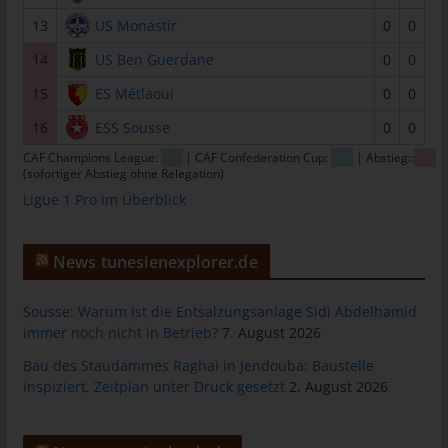
tunesienfussball.de
13
US Monastir
0
0
Uwe Wassenberg
14
US Ben Guerdane
0
0
Rue 2 Mars
15
ES Métlaoui
0
0
4022 Akouda - Tunesien
16
ESS Sousse
0
0
Telefon: +216 216 16 616
CAF Champions League:
| CAF Confederation Cup:
| Abstieg::
(sofortiger Abstieg ohne Relegation)
E-Mail:
Ligue 1 Pro im Überblick
Cookies
News tunesienexplorer.de
Die Internetseiten verwenden Cookies. Cookies sind
Textdateien, welche über einen Internetbrowser auf einem
Computersystem abgelegt und gespeichert werden.
Sousse: Warum ist die Entsalzungsanlage Sidi Abdelhamid
immer noch nicht in Betrieb?
7. August 2026
Zahlreiche Internetseiten und Server verwenden Cookies. Viele
Cookies enthalten eine sogenannte Cookie-ID. Eine Cookie-ID
Bau des Staudammes Raghai in Jendouba: Baustelle
ist eine eindeutige Kennung des Cookies. Sie besteht aus einer
inspiziert, Zeitplan unter Druck gesetzt
2. August 2026
Zeichenfolge, durch welche Internetseiten und Server dem
konkreten Internetbrowser zugeordnet werden können, in dem