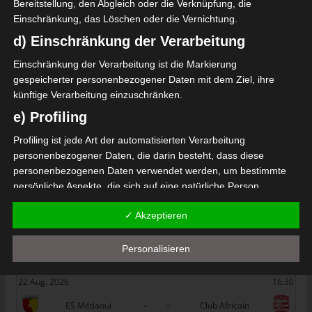
Bereitstellung, den Abgleich oder die Verknüpfung, die
Union Sportive Monastirienne (USMO) – Club Afric
Einschränkung, das Löschen oder die Vernichtung.
ain Tunis (CA)
d) Einschränkung der Verarbeitung
Die nächsten Begegnungen
Einschränkung der Verarbeitung ist die Markierung
SPIELTAG 1
gespeicherter personenbezogener Daten mit dem Ziel, ihre
künftige Verarbeitung einzuschränken.
22 Aug. 2026
16:30
e) Profiling
-
-
PS Sakiet Eddaïer
JS Omrane
Profiling ist jede Art der automatisierten Verarbeitung
22 Aug. 2026
16:30
personenbezogener Daten, die darin besteht, dass diese
-
-
Stade Tunisien
CS Sfax
personenbezogenen Daten verwendet werden, um bestimmte
persönliche Aspekte, die sich auf eine natürliche Person
22 Aug. 2026
16:30
beziehen, zu bewerten, insbesondere, um Aspekte bezüglich
-
-
ES Hammam Sousse
US Monastir
✓ Akzeptieren
Arbeitsleistung, wirtschaftlicher Lage, Gesundheit, persönlicher
Vorlieben, Interessen, Zuverlässigkeit, Verhalten, Aufenthaltsort
22 Aug. 2026
16:30
oder Ortswechsel dieser natürlichen Person zu analysieren oder
Personalisieren
-
-
ES Tunis
ESS Sousse
vorherzusagen.
22 Aug. 2026
16:30
f) Pseudonymisierung
-
-
ES Métlaoui
Club Africain
Pseudonymisierung ist die Verarbeitung personenbezogener