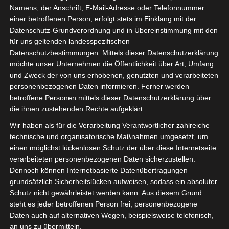
Namens, der Anschrift, E-Mail-Adresse oder Telefonnummer
einer betroffenen Person, erfolgt stets im Einklang mit der
Datenschutz-Grundverordnung und in Übereinstimmung mit den
für uns geltenden landesspezifischen
Sie befinden sich hier:
Startseite
»
Espérance Sportive
Datenschutzbestimmungen. Mittels dieser Datenschutzerklärung
de Tunis (EST) – Club Sportif Sfaxien (CSS)
möchte unser Unternehmen die Öffentlichkeit über Art, Umfang
und Zweck der von uns erhobenen, genutzten und verarbeiteten
personenbezogenen Daten informieren. Ferner werden
betroffene Personen mittels dieser Datenschutzerklärung über
die ihnen zustehenden Rechte aufgeklärt.
29 Apr. 2022
-
13:30
Meisterschaft Tunesien 2021/22 - Playoff
Wir haben als für die Verarbeitung Verantwortlicher zahlreiche
Meisterschaft
| Spieltag 1
technische und organisatorische Maßnahmen umgesetzt, um
Halbzeit: 1-1
einen möglichst lückenlosen Schutz der über diese Internetseite
verarbeiteten personenbezogenen Daten sicherzustellen.
Dennoch können Internetbasierte Datenübertragungen
2
Espérance
grundsätzlich Sicherheitslücken aufweisen, sodass ein absoluter
Sportive de Tunis
Schutz nicht gewährleistet werden kann. Aus diesem Grund
(EST)
steht es jeder betroffenen Person frei, personenbezogene
Daten auch auf alternativen Wegen, beispielsweise telefonisch,
an uns zu übermitteln.