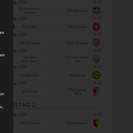
22 Aug. 2026
16:30
ES Hammam
-
-
US Monastir
Sousse
22 Aug. 2026
16:30
-
-
e
ES Tunis
ESS Sousse
ies
22 Aug. 2026
16:30
-
-
ES Métlaoui
Club Africain
22 Aug. 2026
16:30
den
US Ben
CS Hammam-
-
-
Guerdane
Lif
22 Aug. 2026
16:30
-
-
CA Bizertin
AS Marsa
22 Aug. 2026
16:30
Olympique
-
-
ES Zarzis
Béjà
son
SPIELTAG 2
n,
29 Aug. 2026
16:30
-
-
ESS Sousse
ES Métlaoui