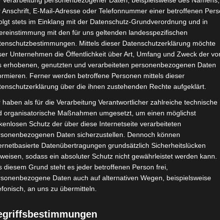
e Verarbeitung personenbezogener Daten, beispielsweise des Namens,
 Anschrift, E-Mail-Adresse oder Telefonnummer einer betroffenen Pers
Google Adsense
ist deaktiviert.
✓ Erla
olgt stets im Einklang mit der Datenschutz-Grundverordnung und in
ereinstimmung mit den für uns geltenden landesspezifischen
CHAFTEN
STADIEN
IMPRESSUM
tenschutzbestimmungen. Mittels dieser Datenschutzerklärung möchte
ser Unternehmen die Öffentlichkeit über Art, Umfang und Zweck der vo
s erhobenen, genutzten und verarbeiteten personenbezogenen Daten
ormieren. Ferner werden betroffene Personen mittels dieser
tenschutzerklärung über die ihnen zustehenden Rechte aufgeklärt.
portive de Zarzis (ESZ) – Club Sportif Sfaxien (CSS)
 haben als für die Verarbeitung Verantwortlicher zahlreiche technische
d organisatorische Maßnahmen umgesetzt, um einen möglichst
kenlosen Schutz der über diese Internetseite verarbeiteten
rsonenbezogenen Daten sicherzustellen. Dennoch können
Jan. 2026
-
14:00
ernetbasierte Datenübertragungen grundsätzlich Sicherheitslücken
n 2025/2026 - Ligue 1
| Spieltag 16
weisen, sodass ein absoluter Schutz nicht gewährleistet werden kann.
Halbzeit: 0-1
 diesem Grund steht es jeder betroffenen Person frei,
rsonenbezogene Daten auch auf alternativen Wegen, beispielsweise
efonisch, an uns zu übermitteln.
0
:
2
egriffsbestimmungen