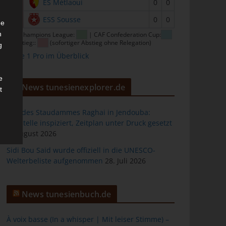
15
ES Métlaoui
0
0
16
ESS Sousse
0
0
he
n
CAF Champions League:
| CAF Confederation Cup:
| Abstieg::
(sofortiger Abstieg ohne Relegation)
g
Ligue 1 Pro im Überblick
e
News tunesienexplorer.de
t
Bau des Staudammes Raghai in Jendouba:
Baustelle inspiziert, Zeitplan unter Druck gesetzt
2. August 2026
des
Sidi Bou Said wurde offiziell in die UNESCO-
Welterbeliste aufgenommen
28. Juli 2026
ng
News tunesienbuch.de
À voix basse (In a whisper | Mit leiser Stimme) –
h