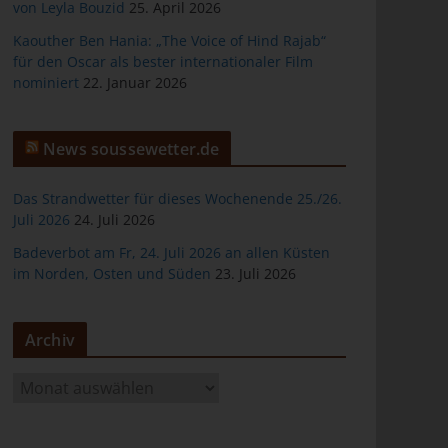
von Leyla Bouzid
25. April 2026
Kaouther Ben Hania: „The Voice of Hind Rajab“
für den Oscar als bester internationaler Film
nominiert
22. Januar 2026
er
News soussewetter.de
Das Strandwetter für dieses Wochenende 25./26.
Juli 2026
24. Juli 2026
Badeverbot am Fr, 24. Juli 2026 an allen Küsten
ten
im Norden, Osten und Süden
23. Juli 2026
gen
Archiv
A
r
c