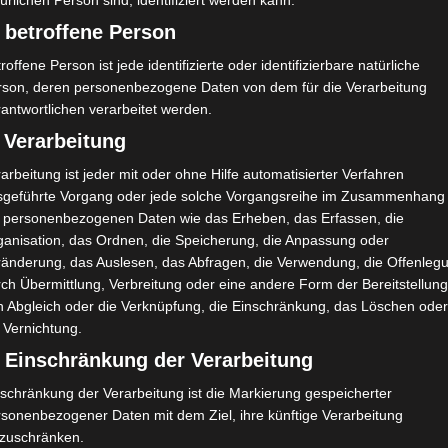
O. Ben Ali
O
19'
ürlichen Person sind, identifiziert werden kann.
E. Ogbole
O
 betroffene Person
83'
roffene Person ist jede identifizierte oder identifizierbare natürliche
rson, deren personenbezogene Daten von dem für die Verarbeitung
antwortlichen verarbeitet werden.
 Verarbeitung
, das Spiel zwischen Espérance Sportive de Zarzis und Club
arbeitung ist jeder mit oder ohne Hilfe automatisierter Verfahren
sgeführte Vorgang oder jede solche Vorgangsreihe im Zusammenhang
14 Uhr im Nejib-Khattab-Stadion in Tataouine auszutragen.
t personenbezogenen Daten wie das Erheben, das Erfassen, die
ganisation, das Ordnen, die Speicherung, die Anpassung oder
lge der gegen ES Zarzis verhängten Sanktion ist, drei Spiele
ränderung, das Auslesen, das Abfragen, die Verwendung, die Offenleg
ch Übermittlung, Verbreitung oder eine andere Form der Bereitstellung
n Abgleich oder die Verknüpfung, die Einschränkung, das Löschen ode
 Vernichtung.
) Einschränkung der Verarbeitung
schränkung der Verarbeitung ist die Markierung gespeicherter
rsonenbezogener Daten mit dem Ziel, ihre künftige Verarbeitung
e Ben
Étoile Sportive du Sahel Sousse (ESS) – Jeunesse
nzuschränken.