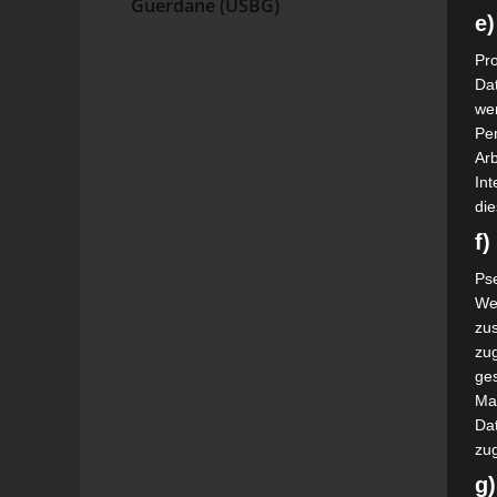
Guerdane (USBG)
e)
Pro
Da
wer
Pe
Arb
Int
die
f
Ps
We
zus
zu
ge
Ma
Dat
zu
g)