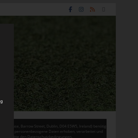
ng
don House, Barrow Street, Dublin, D04 E5W5, Ireland) benötigen
 Adsense personenbezogene Daten erhoben, verarbeitet und
en Sie bitte den Datenschutzbedingungen.