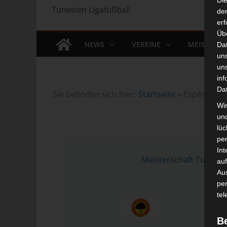
Di
Tunesien Ligafußball
der
erf
Üb
NEWS
VEREINE
MEISTERS
Da
un
un
inf
Da
Sie befinden sich hier:
Startseite
»
Espérance S
Wir
un
lüc
pe
16 
Int
Meisterschaft Tunesie
auf
Aus
pe
tel
B