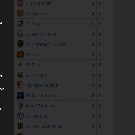
2
Club Africain
0
0
3
CA Bizertin
0
0
et
4
CS Sfax
0
0
5
CS Hammam-Lif
0
0
6
ES Hammam Sousse
0
0
7
ES Tunis
0
0
8
ES Zarzis
0
0
9
JS Omrane
0
0
er
10
Olympique Béjà
0
0
son
11
PS Sakiet Eddaïer
0
0
12
Stade Tunisien
0
0
n
13
US Monastir
0
0
14
US Ben Guerdane
0
0