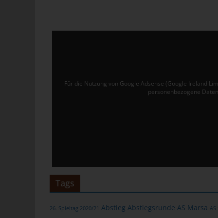
Ver
de
un
tun
Uw
Ru
Für die Nutzung von Google Adsense (Google Ireland Lim
personenbezogene Daten 
40
Te
E-
C
Die
üb
Tags
ge
Zah
Abstieg
Abstiegsrunde
AS Marsa
26. Spieltag 2020/21
AS
ent