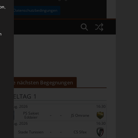
on,
uben
Datenschutzbedingungen
n
Die nächsten Begegnungen
SPIELTAG 1
22 Aug. 2026
16:30
PS Sakiet
-
-
JS Omrane
Eddaïer
22 Aug. 2026
16:30
-
-
Stade Tunisien
CS Sfax