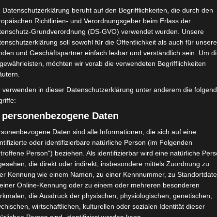
Club Sportif Sfaxien (CSS)
 Datenschutzerklärung beruht auf den Begrifflichkeiten, die durch den
ropäischen Richtlinien- und Verordnungsgeber beim Erlass der
tenschutz-Grundverordnung (DS-GVO) verwendet wurden. Unsere
enschutzerklärung soll sowohl für die Öffentlichkeit als auch für unser
NDERGEBNIS
nden und Geschäftspartner einfach lesbar und verständlich sein. Um d
ejib Khattab Tataouine
gewährleisten, möchten wir vorab die verwendeten Begrifflichkeiten
äutern.
r verwenden in dieser Datenschutzerklärung unter anderem die folgen
riffe:
Tor
) personenbezogene Daten
19'
O. Ben Ali
Tor
sonenbezogene Daten sind alle Informationen, die sich auf eine
83'
E. Ogbole
ntifizierte oder identifizierbare natürliche Person (im Folgenden
troffene Person") beziehen. Als identifizierbar wird eine natürliche Per
esehen, die direkt oder indirekt, insbesondere mittels Zuordnung zu
ner Kennung wie einem Namen, zu einer Kennnummer, zu Standortdate
 einer Online-Kennung oder zu einem oder mehreren besonderen
Club Sportif Sfaxien (CSS)
rkmalen, die Ausdruck der physischen, physiologischen, genetischen,
chischen, wirtschaftlichen, kulturellen oder sozialen Identität dieser