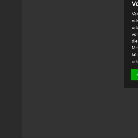
Ve
Ver
ode
od
vo
di
Mi
kö
od
h)
Auf
Ei
Ver
i
Emp
od
una
Be