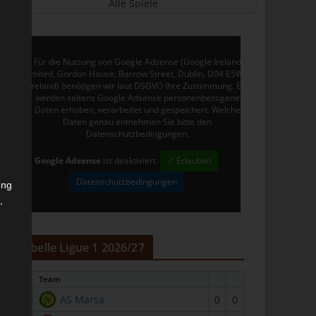
Alle Spiele
Für die Nutzung von Google Adsense (Google Ireland
Limited, Gordon House, Barrow Street, Dublin, D04 E5W5,
Ireland) benötigen wir laut DSGVO Ihre Zustimmung. Es
werden seitens Google Adsense personenbezogene
Daten erhoben, verarbeitet und gespeichert. Welche
Daten genau entnehmen Sie bitte den
Datenschutzbedingungen.
Google Adsense
ist deaktiviert.
✓ Erlauben
Datenschutzbedingungen
ung
,
r
Tabelle Ligue 1 2026/27
#
Team
1
AS Marsa
0
0