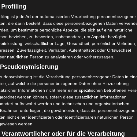
sportive d’El Omrane (JSO)
 Profiling
filing ist jede Art der automatisierten Verarbeitung personenbezogener
ten, die darin besteht, dass diese personenbezogenen Daten verwend
den, um bestimmte persönliche Aspekte, die sich auf eine natürliche
rson beziehen, zu bewerten, insbesondere, um Aspekte bezüglich
eitsleistung, wirtschaftlicher Lage, Gesundheit, persönlicher Vorlieben,
eressen, Zuverlässigkeit, Verhalten, Aufenthaltsort oder Ortswechsel
ser natürlichen Person zu analysieren oder vorherzusagen.
) Pseudonymisierung
eudonymisierung ist die Verarbeitung personenbezogener Daten in ein
ise, auf welche die personenbezogenen Daten ohne Hinzuziehung
ätzlicher Informationen nicht mehr einer spezifischen betroffenen Per
geordnet werden können, sofern diese zusätzlichen Informationen
sondert aufbewahrt werden und technischen und organisatorischen
ßnahmen unterliegen, die gewährleisten, dass die personenbezogene
en nicht einer identifizierten oder identifizierbaren natürlichen Person
gewiesen werden.
 Verantwortlicher oder für die Verarbeitung