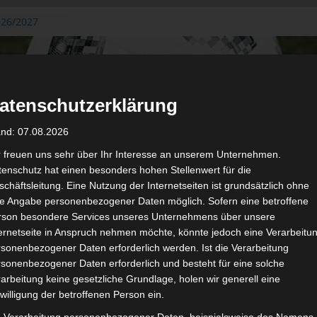
026/2027
3. August
de Gafsa
ug aus der
atenschutzerklärung
n der ersten 15
 2026/2027
and: 07.08.2026
 2026/2027 –
 19./20.
r freuen uns sehr über Ihr Interesse an unserem Unternehmen.
enschutz hat einen besonders hohen Stellenwert für die
gerichtshof
chäftsleitung. Eine Nutzung der Internetseiten ist grundsätzlich ohne
 – AS Soliman
de Angabe personenbezogener Daten möglich. Sofern eine betroffene
2 zu
rson besondere Services unseres Unternehmens über unsere
ternetseite in Anspruch nehmen möchte, könnte jedoch eine Verarbeitu
sonenbezogener Daten erforderlich werden. Ist die Verarbeitung
sonenbezogener Daten erforderlich und besteht für eine solche
arbeitung keine gesetzliche Grundlage, holen wir generell eine
de
Für die Nutzung von Google Adsense (Google Ireland Limited, Gor
willigung der betroffenen Person ein.
wir laut DSGVO Ihre Zustimmung. Es werden seitens Google
gespeichert. Welche Daten genau entnehm