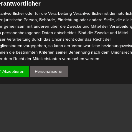
rantwortlicher
antwortlicher oder für die Verarbeitung Verantwortlicher ist die natürlic
r juristische Person, Behörde, Einrichtung oder andere Stelle, die allei
er gemeinsam mit anderen über die Zwecke und Mittel der Verarbeitun
n personenbezogenen Daten entscheidet. Sind die Zwecke und Mittel
eser Verarbeitung durch das Unionsrecht oder das Recht der
tgliedstaaten vorgegeben, so kann der Verantwortliche beziehungsweis
nnen die bestimmten Kriterien seiner Benennung nach dem Unionsrech
er dem Recht der Mitgliedstaaten vorgesehen werden.
 Auftragsverarbeiter
✓ Akzeptieren
Personalisieren
tragsverarbeiter ist eine natürliche oder juristische Person, Behörde,
nrichtung oder andere Stelle, die personenbezogene Daten im Auftrag 
antwortlichen verarbeitet.
) Empfänger
fänger ist eine natürliche oder juristische Person, Behörde, Einrichtu
er andere Stelle, der personenbezogene Daten offengelegt werden,
bhängig davon, ob es sich bei ihr um einen Dritten handelt oder nicht.
hörden, die im Rahmen eines bestimmten Untersuchungsauftrags nac