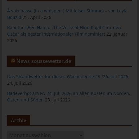
das Cookie gespeichert wurde. Dies ermöglicht es den
besuchten Internetseiten und Servern, den individuellen
À voix basse (In a whisper | Mit leiser Stimme) – von Leyla
Browser der betroffenen Person von anderen Internetbrowsern,
Bouzid
25. April 2026
die andere Cookies enthalten, zu unterscheiden. Ein bestimmter
Kaouther Ben Hania: „The Voice of Hind Rajab“ für den
Internetbrowser kann über die eindeutige Cookie-ID
Oscar als bester internationaler Film nominiert
22. Januar
wiedererkannt und identifiziert werden.
2026
Durch den Einsatz von Cookies kann den Nutzern dieser
Internetseite nutzerfreundlichere Services bereitstellen, die ohne
die Cookie-Setzung nicht möglich wären.
News soussewetter.de
Mittels eines Cookies können die Informationen und Angebote
auf unserer Internetseite im Sinne des Benutzers optimiert
Das Strandwetter für dieses Wochenende 25./26. Juli 2026
werden. Cookies ermöglichen uns, wie bereits erwähnt, die
24. Juli 2026
Benutzer unserer Internetseite wiederzuerkennen. Zweck dieser
Badeverbot am Fr, 24. Juli 2026 an allen Küsten im Norden,
Wiedererkennung ist es, den Nutzern die Verwendung unserer
Osten und Süden
23. Juli 2026
Internetseite zu erleichtern. Der Benutzer einer Internetseite, die
Cookies verwendet, muss beispielsweise nicht bei jedem
Besuch der Internetseite erneut seine Zugangsdaten eingeben,
Archiv
weil dies von der Internetseite und dem auf dem
Computersystem des Benutzers abgelegten Cookie
A
übernommen wird. Ein weiteres Beispiel ist das Cookie eines