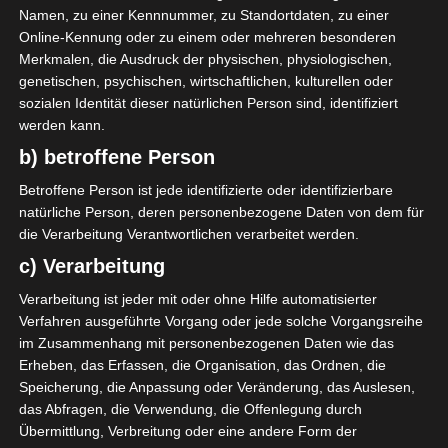
Namen, zu einer Kennnummer, zu Standortdaten, zu einer
Jendouba Sports (JS)
Online-Kennung oder zu einem oder mehreren besonderen
Merkmalen, die Ausdruck der physischen, physiologischen,
M. B. Maaroufi
59'
genetischen, psychischen, wirtschaftlichen, kulturellen oder
sozialen Identität dieser natürlichen Person sind, identifiziert
werden kann.
Avenir Sportif de Kasserine (ASK)
b) betroffene Person
Betroffene Person ist jede identifizierte oder identifizierbare
M. Chelly
M
78'
natürliche Person, deren personenbezogene Daten von dem für
Y. M. Achouri
O
44'
die Verarbeitung Verantwortlichen verarbeitet werden.
c) Verarbeitung
Verarbeitung ist jeder mit oder ohne Hilfe automatisierter
Verfahren ausgeführte Vorgang oder jede solche Vorgangsreihe
im Zusammenhang mit personenbezogenen Daten wie das
Erheben, das Erfassen, die Organisation, das Ordnen, die
Espoir Sportif Bouchemma (ESB) – El Gawafel Spor
Speicherung, die Anpassung oder Veränderung, das Auslesen,
tives de Gafsa (EGSG)
das Abfragen, die Verwendung, die Offenlegung durch
Übermittlung, Verbreitung oder eine andere Form der
Croissant sportif de Redeyef (CSR) – Aigle Sportif Je