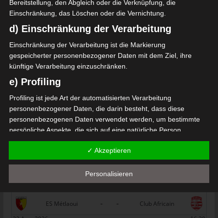
Bereitstellung, den Abgleich oder die Verknüpfung, die
lma (ASJ)
Einschränkung, das Löschen oder die Vernichtung.
Die nächsten Begegnungen
d) Einschränkung der Verarbeitung
SPIELTAG 1
Einschränkung der Verarbeitung ist die Markierung
gespeicherter personenbezogener Daten mit dem Ziel, ihre
22 Aug. 2026
16:30
künftige Verarbeitung einzuschränken.
-
-
PS Sakiet Eddaïer
JS Omrane
e) Profiling
22 Aug. 2026
16:30
Profiling ist jede Art der automatisierten Verarbeitung
-
-
personenbezogener Daten, die darin besteht, dass diese
Stade Tunisien
CS Sfax
personenbezogenen Daten verwendet werden, um bestimmte
22 Aug. 2026
16:30
persönliche Aspekte, die sich auf eine natürliche Person
-
-
ES Hammam Sousse
US Monastir
beziehen, zu bewerten, insbesondere, um Aspekte bezüglich
✓ Akzeptieren
Arbeitsleistung, wirtschaftlicher Lage, Gesundheit, persönlicher
22 Aug. 2026
16:30
Vorlieben, Interessen, Zuverlässigkeit, Verhalten, Aufenthaltsort
-
-
ES Tunis
ESS Sousse
oder Ortswechsel dieser natürlichen Person zu analysieren oder
Personalisieren
vorherzusagen.
22 Aug. 2026
16:30
f) Pseudonymisierung
-
-
ES Métlaoui
Club Africain
Pseudonymisierung ist die Verarbeitung personenbezogener