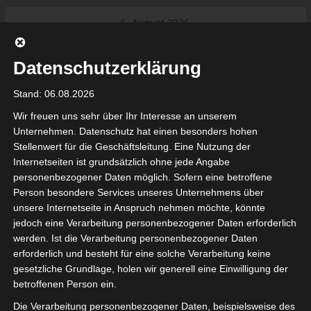
Skip
6. August 2026
to
Das Neueste:
Internationaler Sportgerichtshof
content
lehnt Eilverfahren ab – AS Soliman
Datenschutzerklärung
steuert auf die Ligue 2 zu
Ligue 1 Pro: Saison 2026/2027
Stand: 06.08.2026
beginnt am 22. und 23. August
2026 (Update)
Wir freuen uns sehr über Ihr Interesse an unserem
El Gawafel Sportives de Gafsa
Unternehmen. Datenschutz hat einen besonders hohen
(EGSG) kündigt Rückzug aus der
Stellenwert für die Geschäftsleitung. Eine Nutzung der
Meisterschaft an
Internetseiten ist grundsätzlich ohne jede Angabe
Ligue 1 Pro: Spielplan der ersten 15
tunesienfussball.de
personenbezogener Daten möglich. Sofern eine betroffene
Spieltage der Saison 2026/2027
Person besondere Services unseres Unternehmens über
Ligue 2 Pro Tunesien 2026/2027 –
unsere Internetseite in Anspruch nehmen möchte, könnte
Saison beginnt am am 19./20.
Tunesien Ligafußball
jedoch eine Verarbeitung personenbezogener Daten erforderlich
September 2026
werden. Ist die Verarbeitung personenbezogener Daten
erforderlich und besteht für eine solche Verarbeitung keine
gesetzliche Grundlage, holen wir generell eine Einwilligung der
betroffenen Person ein.
Die Verarbeitung personenbezogener Daten, beispielsweise des