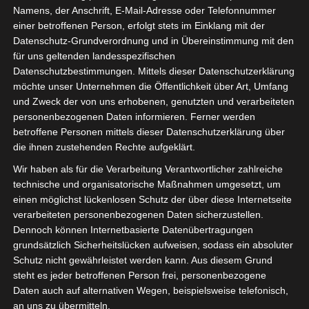
Namens, der Anschrift, E-Mail-Adresse oder Telefonnummer
einer betroffenen Person, erfolgt stets im Einklang mit der
Datenschutz-Grundverordnung und in Übereinstimmung mit den
für uns geltenden landesspezifischen
Sie befinden sich hier:
Startseite
»
Jendouba Sports
Datenschutzbestimmungen. Mittels dieser Datenschutzerklärung
(JS) – Avenir Sportif de Kasserine (ASK)
möchte unser Unternehmen die Öffentlichkeit über Art, Umfang
und Zweck der von uns erhobenen, genutzten und verarbeiteten
personenbezogenen Daten informieren. Ferner werden
betroffene Personen mittels dieser Datenschutzerklärung über
die ihnen zustehenden Rechte aufgeklärt.
17 Jan. 2026
-
14:00
Meisterschaft Tunesien 2025/2026 - Ligue 2
Wir haben als für die Verarbeitung Verantwortlicher zahlreiche
- Ligue 2 - Gruppe B
| Spieltag 14
technische und organisatorische Maßnahmen umgesetzt, um
Halbzeit: 0-1
einen möglichst lückenlosen Schutz der über diese Internetseite
verarbeiteten personenbezogenen Daten sicherzustellen.
Dennoch können Internetbasierte Datenübertragungen
1
grundsätzlich Sicherheitslücken aufweisen, sodass ein absoluter
Jendouba Sports
Schutz nicht gewährleistet werden kann. Aus diesem Grund
(JS)
steht es jeder betroffenen Person frei, personenbezogene
Daten auch auf alternativen Wegen, beispielsweise telefonisch,
an uns zu übermitteln.