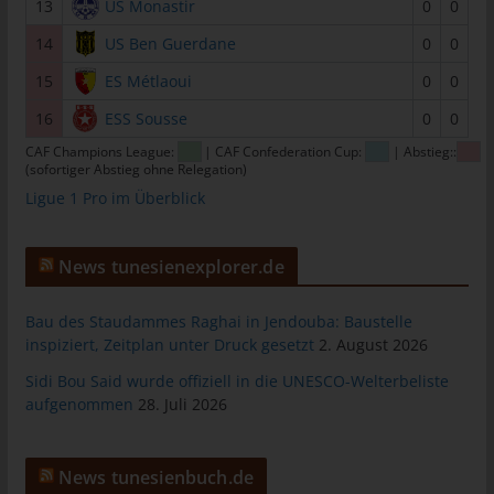
13
US Monastir
0
0
tunesienfussball.de
14
US Ben Guerdane
0
0
Uwe Wassenberg
15
ES Métlaoui
0
0
Rue 2 Mars
16
ESS Sousse
0
0
4022 Akouda - Tunesien
CAF Champions League:
| CAF Confederation Cup:
| Abstieg::
Telefon: +216 216 16 616
(sofortiger Abstieg ohne Relegation)
Ligue 1 Pro im Überblick
E-Mail:
Cookies
News tunesienexplorer.de
Die Internetseiten verwenden Cookies. Cookies sind
Textdateien, welche über einen Internetbrowser auf einem
Bau des Staudammes Raghai in Jendouba: Baustelle
Computersystem abgelegt und gespeichert werden.
inspiziert, Zeitplan unter Druck gesetzt
2. August 2026
Zahlreiche Internetseiten und Server verwenden Cookies. Viele
Sidi Bou Said wurde offiziell in die UNESCO-Welterbeliste
Cookies enthalten eine sogenannte Cookie-ID. Eine Cookie-ID
aufgenommen
28. Juli 2026
ist eine eindeutige Kennung des Cookies. Sie besteht aus einer
Zeichenfolge, durch welche Internetseiten und Server dem
konkreten Internetbrowser zugeordnet werden können, in dem
News tunesienbuch.de