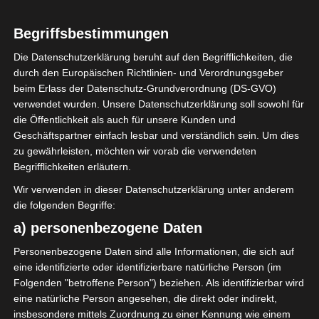
2
Avenir Sportif de
Begriffsbestimmungen
Kasserine (ASK)
Die Datenschutzerklärung beruht auf den Begrifflichkeiten, die
durch den Europäischen Richtlinien- und Verordnungsgeber
beim Erlass der Datenschutz-Grundverordnung (DS-GVO)
ENDERGEBNIS
verwendet wurden. Unsere Datenschutzerklärung soll sowohl für
Stade municipal de Jendouba
die Öffentlichkeit als auch für unsere Kunden und
Geschäftspartner einfach lesbar und verständlich sein. Um dies
zu gewährleisten, möchten wir vorab die verwendeten
TORE
Begrifflichkeiten erläutern.
Wir verwenden in dieser Datenschutzerklärung unter anderem
Tor
44'
Y. M. Achouri
die folgenden Begriffe:
Tor
59'
a) personenbezogene Daten
M. B. Maaroufi
Tor
Personenbezogene Daten sind alle Informationen, die sich auf
78'
M. Chelly
eine identifizierte oder identifizierbare natürliche Person (im
Folgenden "betroffene Person") beziehen. Als identifizierbar wird
eine natürliche Person angesehen, die direkt oder indirekt,
AUFSTELLUNGEN
insbesondere mittels Zuordnung zu einer Kennung wie einem