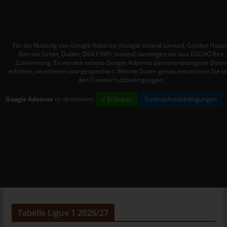
Mitgliedstaaten vorgesehen werden.
h) Auftragsverarbeiter
Auftragsverarbeiter ist eine natürliche oder juristische Person,
Für die Nutzung von Google Adsense (Google Ireland Limited, Gordon House
Behörde, Einrichtung oder andere Stelle, die personenbezogene
Barrow Street, Dublin, D04 E5W5, Ireland) benötigen wir laut DSGVO Ihre
Daten im Auftrag des Verantwortlichen verarbeitet.
Zustimmung. Es werden seitens Google Adsense personenbezogene Date
erhoben, verarbeitet und gespeichert. Welche Daten genau entnehmen Sie bi
i) Empfänger
den Datenschutzbedingungen.
Empfänger ist eine natürliche oder juristische Person, Behörde,
Google Adsense
ist deaktiviert.
✓ Erlauben
Datenschutzbedingungen
Einrichtung oder andere Stelle, der personenbezogene Daten
offengelegt werden, unabhängig davon, ob es sich bei ihr um
einen Dritten handelt oder nicht. Behörden, die im Rahmen
eines bestimmten Untersuchungsauftrags nach dem
Unionsrecht oder dem Recht der Mitgliedstaaten
möglicherweise personenbezogene Daten erhalten, gelten
jedoch nicht als Empfänger.
j) Dritter
Dritter ist eine natürliche oder juristische Person, Behörde,
Tabelle Ligue 1 2026/27
Einrichtung oder andere Stelle außer der betroffenen Person,
dem Verantwortlichen, dem Auftragsverarbeiter und den