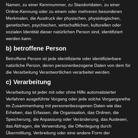
Namen, zu einer Kennnummer, zu Standortdaten, zu einer
Jeunesse Sportive Kairouanaise (JSK)
Online-Kennung oder zu einem oder mehreren besonderen
Merkmalen, die Ausdruck der physischen, physiologischen,
20
O. Romdhani
D
79'
genetischen, psychischen, wirtschaftlichen, kulturellen oder
30
B. Delli
O
8'
sozialen Identität dieser natürlichen Person sind, identifiziert
werden kann.
35
O. Bouraoui
M
21'
b) betroffene Person
2
H. Rebaii
D
Betroffene Person ist jede identifizierte oder identifizierbare
natürliche Person, deren personenbezogene Daten von dem für
Club Africain Tunis (CA)
die Verarbeitung Verantwortlichen verarbeitet werden.
c) Verarbeitung
16
A. Dkhili
T
Verarbeitung ist jeder mit oder ohne Hilfe automatisierter
17
Y. Chamakhi
M
79'
83'
Verfahren ausgeführte Vorgang oder jede solche Vorgangsreihe
2
G. Zaaloouni
D
46'
im Zusammenhang mit personenbezogenen Daten wie das
Erheben, das Erfassen, die Organisation, das Ordnen, die
ERSATZSPIELER
Speicherung, die Anpassung oder Veränderung, das Auslesen,
das Abfragen, die Verwendung, die Offenlegung durch
20
H. Labidi
O
46'
89'
Übermittlung, Verbreitung oder eine andere Form der