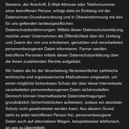
Namens, der Anschrift, E-Mail-Adresse oder Telefonnummer
einer betroffenen Person, erfolgt stets im Einklang mit der
Datenschutz-Grundverordnung und in Übereinstimmung mit den
für uns geltenden landesspezifischen
Sie befinden sich hier:
Startseite
»
Jeunesse Sportive
Datenschutzbestimmungen. Mittels dieser Datenschutzerklärung
möchte unser Unternehmen die Öffentlichkeit über Art, Umfang
Kairouanaise (JSK) – Club Africain Tunis (CA)
und Zweck der von uns erhobenen, genutzten und verarbeiteten
personenbezogenen Daten informieren. Ferner werden
betroffene Personen mittels dieser Datenschutzerklärung über
die ihnen zustehenden Rechte aufgeklärt.
16 Dez. 2020
-
14:00
Wir haben als für die Verarbeitung Verantwortlicher zahlreiche
Meisterschaft Tunesien 2020/21
| Spieltag 1
technische und organisatorische Maßnahmen umgesetzt, um
Halbzeit: 1-0
einen möglichst lückenlosen Schutz der über diese Internetseite
verarbeiteten personenbezogenen Daten sicherzustellen.
Dennoch können Internetbasierte Datenübertragungen
1
Jeunesse Sportive
grundsätzlich Sicherheitslücken aufweisen, sodass ein absoluter
Kairouanaise (JSK)
Schutz nicht gewährleistet werden kann. Aus diesem Grund
steht es jeder betroffenen Person frei, personenbezogene
Daten auch auf alternativen Wegen, beispielsweise telefonisch,
an uns zu übermitteln.