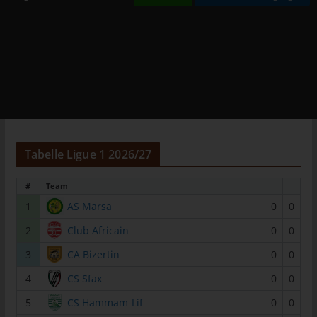
tunesienfussball.de
Uwe Wassenberg
Rue 2 Mars
4022 Akouda - Tunesien
Telefon: +216 216 16 616
E-Mail:
Tabelle Ligue 1 2026/27
Cookies
#
Team
Die Internetseiten verwenden Cookies. Cookies sind
Textdateien, welche über einen Internetbrowser auf einem
1
AS Marsa
0
0
Computersystem abgelegt und gespeichert werden.
2
Club Africain
0
0
Zahlreiche Internetseiten und Server verwenden Cookies. Viele
3
CA Bizertin
0
0
Cookies enthalten eine sogenannte Cookie-ID. Eine Cookie-ID
ist eine eindeutige Kennung des Cookies. Sie besteht aus einer
4
CS Sfax
0
0
Zeichenfolge, durch welche Internetseiten und Server dem
5
CS Hammam-Lif
0
0
konkreten Internetbrowser zugeordnet werden können, in dem