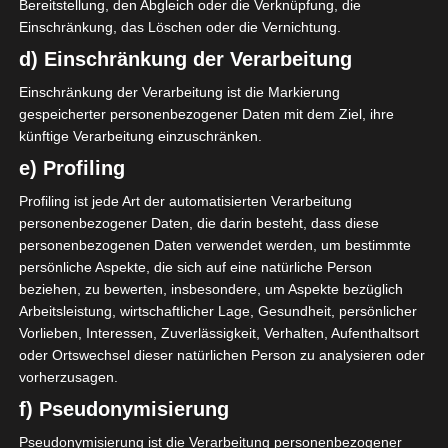
Bereitstellung, den Abgleich oder die Verknüpfung, die
Einschränkung, das Löschen oder die Vernichtung.
ERSATZSPIELER
d) Einschränkung der Verarbeitung
G. Zaaloouni
Ausgewechselt
46'
Einschränkung der Verarbeitung ist die Markierung
H. Labidi
Eingewechselt
gespeicherter personenbezogener Daten mit dem Ziel, ihre
künftige Verarbeitung einzuschränken.
KARTEN
e) Profiling
Gelbe Karte
Profiling ist jede Art der automatisierten Verarbeitung
8'
B. Delli
personenbezogener Daten, die darin besteht, dass diese
Gelbe Karte
79'
personenbezogenen Daten verwendet werden, um bestimmte
O. Romdhani
persönliche Aspekte, die sich auf eine natürliche Person
Gelbe Karte
89'
beziehen, zu bewerten, insbesondere, um Aspekte bezüglich
H. Labidi
Arbeitsleistung, wirtschaftlicher Lage, Gesundheit, persönlicher
Vorlieben, Interessen, Zuverlässigkeit, Verhalten, Aufenthaltsort
BEGEGNUNGSSTATISTIKEN
oder Ortswechsel dieser natürlichen Person zu analysieren oder
vorherzusagen.
Jeunesse Sportive
Club Africain Tunis
f) Pseudonymisierung
Kairouanaise (JSK)
(CA)
Gelbe Karten
Pseudonymisierung ist die Verarbeitung personenbezogener