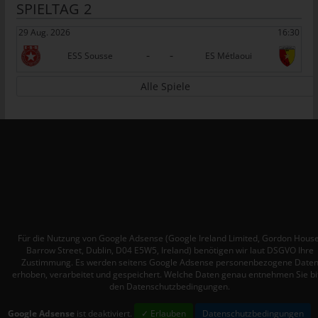
SPIELTAG 2
Personen, die unter der unmittelbaren Verantwortung des
Verantwortlichen oder des Auftragsverarbeiters befugt sind, die
29 Aug. 2026
16:30
personenbezogenen Daten zu verarbeiten.
-
-
ESS Sousse
ES Métlaoui
k) Einwilligung
Alle Spiele
Einwilligung ist jede von der betroffenen Person freiwillig für den
bestimmten Fall in informierter Weise und unmissverständlich
abgegebene Willensbekundung in Form einer Erklärung oder
einer sonstigen eindeutigen bestätigenden Handlung, mit der
die betroffene Person zu verstehen gibt, dass sie mit der
Verarbeitung der sie betreffenden personenbezogenen Daten
einverstanden ist.
Name und Anschrift des für die
Verarbeitung Verantwortlichen
Für die Nutzung von Google Adsense (Google Ireland Limited, Gordon House
Barrow Street, Dublin, D04 E5W5, Ireland) benötigen wir laut DSGVO Ihre
Verantwortlicher im Sinne der Datenschutz-Grundverordnung,
Zustimmung. Es werden seitens Google Adsense personenbezogene Date
erhoben, verarbeitet und gespeichert. Welche Daten genau entnehmen Sie bi
sonstiger in den Mitgliedstaaten der Europäischen Union
den Datenschutzbedingungen.
geltenden Datenschutzgesetze und anderer Bestimmungen mit
datenschutzrechtlichem Charakter ist:
Google Adsense
ist deaktiviert.
✓ Erlauben
Datenschutzbedingungen