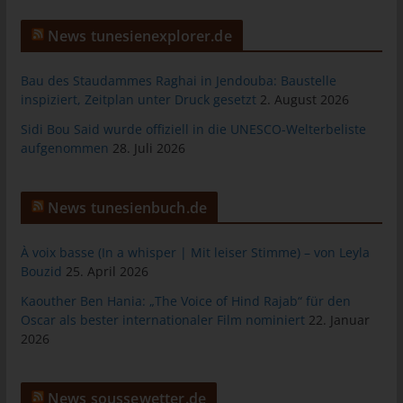
Warenkorbes im Online-Shop. Der Online-Shop merkt sich die
Artikel, die ein Kunde in den virtuellen Warenkorb gelegt hat,
News tunesienexplorer.de
über ein Cookie.
Bau des Staudammes Raghai in Jendouba: Baustelle
Die betroffene Person kann die Setzung von Cookies durch
inspiziert, Zeitplan unter Druck gesetzt
2. August 2026
unsere Internetseite jederzeit mittels einer entsprechenden
Einstellung des genutzten Internetbrowsers verhindern und
Sidi Bou Said wurde offiziell in die UNESCO-Welterbeliste
damit der Setzung von Cookies dauerhaft widersprechen.
aufgenommen
28. Juli 2026
Ferner können bereits gesetzte Cookies jederzeit über einen
Internetbrowser oder andere Softwareprogramme gelöscht
werden. Dies ist in allen gängigen Internetbrowsern möglich.
News tunesienbuch.de
Deaktiviert die betroffene Person die Setzung von Cookies in
dem genutzten Internetbrowser, sind unter Umständen nicht alle
À voix basse (In a whisper | Mit leiser Stimme) – von Leyla
Funktionen unserer Internetseite vollumfänglich nutzbar.
Bouzid
25. April 2026
Kaouther Ben Hania: „The Voice of Hind Rajab“ für den
Erfassung von allgemeinen Daten und
Oscar als bester internationaler Film nominiert
22. Januar
Informationen
2026
Die Internetseite erfasst mit jedem Aufruf der Internetseite durch
eine betroffene Person oder ein automatisiertes System eine
Reihe von allgemeinen Daten und Informationen. Diese
News soussewetter.de