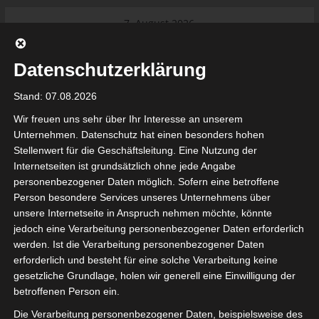
Skip
7. August 2026
to
Das Neueste:
Ligue 1 Pro: Saison 2026/2027
content
beginnt am 22. und 23. August
Datenschutzerklärung
2026 (Update)
El Gawafel Sportives de Gafsa
Stand: 07.08.2026
(EGSG) kündigt Rückzug aus der
Meisterschaft an
Wir freuen uns sehr über Ihr Interesse an unserem
Ligue 1 Pro: Spielplan der ersten 15
Unternehmen. Datenschutz hat einen besonders hohen
Spieltage der Saison 2026/2027
Stellenwert für die Geschäftsleitung. Eine Nutzung der
Ligue 2 Pro Tunesien 2026/2027 –
Internetseiten ist grundsätzlich ohne jede Angabe
Saison beginnt am am 19./20.
tunesienfussball.de
personenbezogener Daten möglich. Sofern eine betroffene
September 2026
Person besondere Services unseres Unternehmens über
Internationaler Sportgerichtshof
unsere Internetseite in Anspruch nehmen möchte, könnte
lehnt Eilverfahren ab – AS Soliman
Tunesien Ligafußball
jedoch eine Verarbeitung personenbezogener Daten erforderlich
steuert auf die Ligue 2 zu
werden. Ist die Verarbeitung personenbezogener Daten
Nutzung von Google Adsense (Google Ireland Limited, Gordon House, Barrow Stree
erforderlich und besteht für eine solche Verarbeitung keine
, Ireland) benötigen wir laut DSGVO Ihre Zustimmung. Es werden seitens Goog
gesetzliche Grundlage, holen wir generell eine Einwilligung der
nbezogene Daten erhoben, verarbeitet und gespeichert. Welche Daten genau 
bitte den Datenschutzbedingungen.
betroffenen Person ein.
Die Verarbeitung personenbezogener Daten, beispielsweise des
Google Adsense
ist deaktiviert.
✓ Erlauben
Datenschutzbedingungen