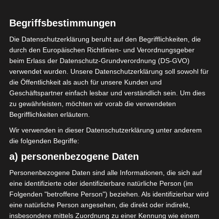
2
Club Africain
Begriffsbestimmungen
Tunis (CA)
Die Datenschutzerklärung beruht auf den Begrifflichkeiten, die
durch den Europäischen Richtlinien- und Verordnungsgeber
ENDERGEBNIS
beim Erlass der Datenschutz-Grundverordnung (DS-GVO)
verwendet wurden. Unsere Datenschutzerklärung soll sowohl für
Stade Hamda-Laouani Kairouan
die Öffentlichkeit als auch für unsere Kunden und
Geschäftspartner einfach lesbar und verständlich sein. Um dies
zu gewährleisten, möchten wir vorab die verwendeten
TORE
Begrifflichkeiten erläutern.
Tor
Wir verwenden in dieser Datenschutzerklärung unter anderem
21'
O. Bouraoui
die folgenden Begriffe:
Elfmetertor
79'
a) personenbezogene Daten
Y. Chamakhi
Tor
83'
Personenbezogene Daten sind alle Informationen, die sich auf
Y. Chamakhi
eine identifizierte oder identifizierbare natürliche Person (im
Folgenden "betroffene Person") beziehen. Als identifizierbar wird
eine natürliche Person angesehen, die direkt oder indirekt,
AUFSTELLUNGEN
insbesondere mittels Zuordnung zu einer Kennung wie einem