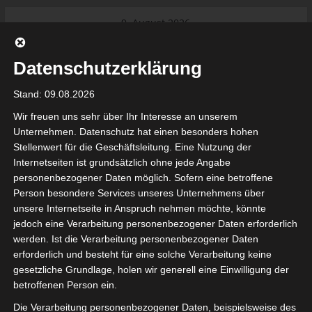
Skip
9. August 2026
to
Das Neueste:
Ligue 1 Pro: Saison 2026/2027
content
beginnt am 22. und 23. August
Datenschutzerklärung
2026 (Update)
El Gawafel Sportives de Gafsa
Stand: 09.08.2026
(EGSG) kündigt Rückzug aus der
Meisterschaft an
Wir freuen uns sehr über Ihr Interesse an unserem
Ligue 1 Pro: Spielplan der ersten 15
Unternehmen. Datenschutz hat einen besonders hohen
Spieltage der Saison 2026/2027
Stellenwert für die Geschäftsleitung. Eine Nutzung der
Ligue 2 Pro Tunesien 2026/2027 –
Internetseiten ist grundsätzlich ohne jede Angabe
Saison beginnt am am 19./20.
tunesienfussball.de
personenbezogener Daten möglich. Sofern eine betroffene
September 2026
Person besondere Services unseres Unternehmens über
Internationaler Sportgerichtshof
unsere Internetseite in Anspruch nehmen möchte, könnte
lehnt Eilverfahren ab – AS Soliman
Tunesien Ligafußball
jedoch eine Verarbeitung personenbezogener Daten erforderlich
steuert auf die Ligue 2 zu
werden. Ist die Verarbeitung personenbezogener Daten
Nutzung von Google Adsense (Google Ireland Limited, Gordon House, Barrow Stree
erforderlich und besteht für eine solche Verarbeitung keine
, Ireland) benötigen wir laut DSGVO Ihre Zustimmung. Es werden seitens Goog
gesetzliche Grundlage, holen wir generell eine Einwilligung der
nbezogene Daten erhoben, verarbeitet und gespeichert. Welche Daten genau 
bitte den Datenschutzbedingungen.
betroffenen Person ein.
Die Verarbeitung personenbezogener Daten, beispielsweise des
Google Adsense
ist deaktiviert.
✓ Erlauben
Datenschutzbedingungen