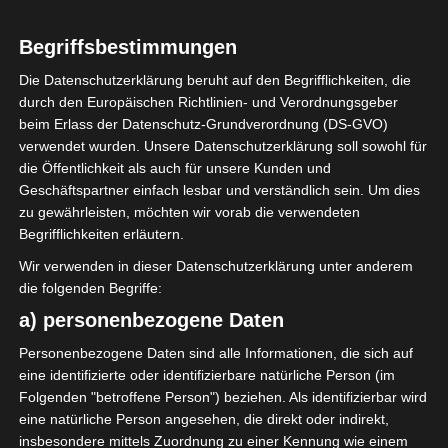
0
El Gawafel
Begriffsbestimmungen
Sportives de
Gafsa (EGSG)
Die Datenschutzerklärung beruht auf den Begrifflichkeiten, die
durch den Europäischen Richtlinien- und Verordnungsgeber
beim Erlass der Datenschutz-Grundverordnung (DS-GVO)
ENDERGEBNIS
verwendet wurden. Unsere Datenschutzerklärung soll sowohl für
die Öffentlichkeit als auch für unsere Kunden und
Stade Boujemaa Kmiti Béjà
Geschäftspartner einfach lesbar und verständlich sein. Um dies
zu gewährleisten, möchten wir vorab die verwendeten
Begrifflichkeiten erläutern.
TORE
Wir verwenden in dieser Datenschutzerklärung unter anderem
Tor
die folgenden Begriffe:
12'
S. Sghaier
a) personenbezogene Daten
Personenbezogene Daten sind alle Informationen, die sich auf
AUFSTELLUNGEN
eine identifizierte oder identifizierbare natürliche Person (im
Folgenden "betroffene Person") beziehen. Als identifizierbar wird
Olympique de Béjà (OB)
eine natürliche Person angesehen, die direkt oder indirekt,
insbesondere mittels Zuordnung zu einer Kennung wie einem