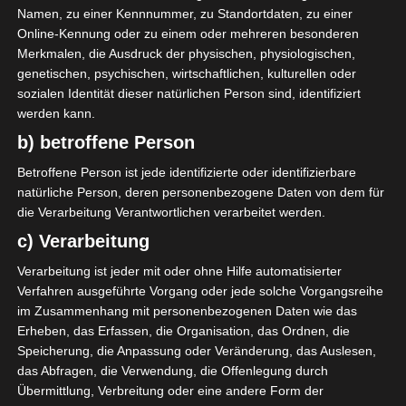
S. Sghaier
D
Namen, zu einer Kennnummer, zu Standortdaten, zu einer
12'
Online-Kennung oder zu einem oder mehreren besonderen
Merkmalen, die Ausdruck der physischen, physiologischen,
El Gawafel Sportives de Gafsa (EGSG)
genetischen, psychischen, wirtschaftlichen, kulturellen oder
sozialen Identität dieser natürlichen Person sind, identifiziert
werden kann.
b) betroffene Person
Betroffene Person ist jede identifizierte oder identifizierbare
natürliche Person, deren personenbezogene Daten von dem für
die Verarbeitung Verantwortlichen verarbeitet werden.
Avenir Sportif de Soliman (ASS) – Club Africain Tun
c) Verarbeitung
is (CA)
Espérance Sportive de Tunis (EST) – Union Sportive
Verarbeitung ist jeder mit oder ohne Hilfe automatisierter
Monastirienne (USMO)
Verfahren ausgeführte Vorgang oder jede solche Vorgangsreihe
im Zusammenhang mit personenbezogenen Daten wie das
Die nächsten Begegnungen
Erheben, das Erfassen, die Organisation, das Ordnen, die
Speicherung, die Anpassung oder Veränderung, das Auslesen,
SPIELTAG 1
das Abfragen, die Verwendung, die Offenlegung durch
Übermittlung, Verbreitung oder eine andere Form der
22 Aug. 2026
16:30