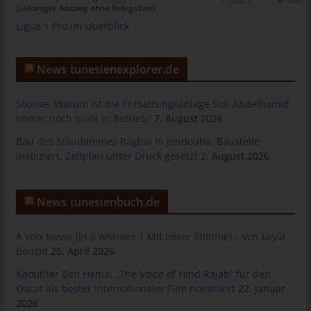
(sofortiger Abstieg ohne Relegation)
tunesienfussball.de
Ligue 1 Pro im Überblick
Uwe Wassenberg
Rue 2 Mars
News tunesienexplorer.de
4022 Akouda - Tunesien
Telefon: +216 216 16 616
Sousse: Warum ist die Entsalzungsanlage Sidi Abdelhamid
immer noch nicht in Betrieb?
7. August 2026
E-Mail:
Bau des Staudammes Raghai in Jendouba: Baustelle
inspiziert, Zeitplan unter Druck gesetzt
2. August 2026
Cookies
Die Internetseiten verwenden Cookies. Cookies sind
Textdateien, welche über einen Internetbrowser auf einem
News tunesienbuch.de
Computersystem abgelegt und gespeichert werden.
À voix basse (In a whisper | Mit leiser Stimme) – von Leyla
Zahlreiche Internetseiten und Server verwenden Cookies. Viele
Bouzid
25. April 2026
Cookies enthalten eine sogenannte Cookie-ID. Eine Cookie-ID
ist eine eindeutige Kennung des Cookies. Sie besteht aus einer
Kaouther Ben Hania: „The Voice of Hind Rajab“ für den
Zeichenfolge, durch welche Internetseiten und Server dem
Oscar als bester internationaler Film nominiert
22. Januar
konkreten Internetbrowser zugeordnet werden können, in dem
2026