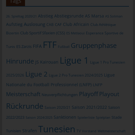
Tags
allgemeinen Daten und Informationen werden in den Logfiles
des Servers gespeichert. Erfasst werden können die (1)
Abstieg
Abstiegsrunde
AS Marsa
26. Spieltag 2020/21
AS Soliman
verwendeten Browsertypen und Versionen, (2) das vom
Auslosung
Aufstieg
Club Africain
zugreifenden System verwendete Betriebssystem, (3) die
CAB
CAF
Club Athlétique
Internetseite, von welcher ein zugreifendes System auf unsere
Club Sportif Sfaxien (CSS)
Bizertin
Esperance Sportive de
ES Metlaoui
Internetseite gelangt (sogenannte Referrer), (4) die
FTF
Gruppenphase
Unterwebseiten, welche über ein zugreifendes System auf
FIFA
Tunis
ES Zarzis
Fußball
unserer Internetseite angesteuert werden, (5) das Datum und
Ligue 1
die Uhrzeit eines Zugriffs auf die Internetseite, (6) eine Internet-
Hinrunde
JS Kairouan
Ligue 1 Pro Tunesien
Protokoll-Adresse (IP-Adresse), (7) der Internet-Service-
Provider des zugreifenden Systems und (8) sonstige ähnliche
Ligue 2
Ligue
2025/2026
Ligue 2 Pro Tunesien 2024/2025
Daten und Informationen, die der Gefahrenabwehr im Falle von
Angriffen auf unsere informationstechnologischen Systeme
Nationale du Football Professionnel (LNFP)
LNFP
dienen.
Playoff
Playout
Meisterschaft
Neuverpflichtungen
Bei der Nutzung dieser allgemeinen Daten und Informationen
Rückrunde
ziehen wird keine Rückschlüsse auf die betroffene Person.
Saison 2021/2022
Saison 2020/21
Saison
Diese Informationen werden vielmehr benötigt, um (1) die
Sanktionen
2022/2023
Stade
Saison 2024/2025
Spielerliste
Spielplan
Inhalte unserer Internetseite korrekt auszuliefern, (2) die Inhalte
Tunesien
unserer Internetseite sowie die Werbung für diese zu
Strafen
Tunisien
TV
Vorstand
Weltmeisterschaft
optimieren, (3) die dauerhafte Funktionsfähigkeit unserer