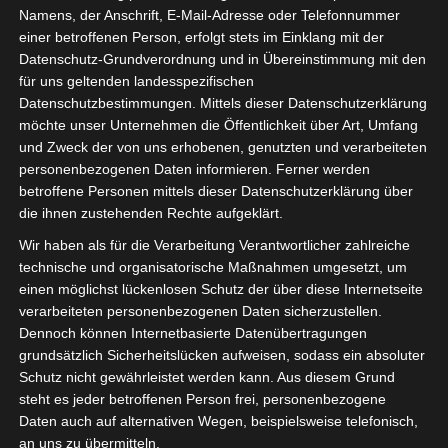
Namens, der Anschrift, E-Mail-Adresse oder Telefonnummer
einer betroffenen Person, erfolgt stets im Einklang mit der
Datenschutz-Grundverordnung und in Übereinstimmung mit den
für uns geltenden landesspezifischen
Sie befinden sich hier:
Startseite
»
Olympique de Béjà
Datenschutzbestimmungen. Mittels dieser Datenschutzerklärung
möchte unser Unternehmen die Öffentlichkeit über Art, Umfang
(OB) – El Gawafel Sportives de Gafsa (EGSG)
und Zweck der von uns erhobenen, genutzten und verarbeiteten
personenbezogenen Daten informieren. Ferner werden
betroffene Personen mittels dieser Datenschutzerklärung über
die ihnen zustehenden Rechte aufgeklärt.
8 Okt. 2023
-
15:00
Wir haben als für die Verarbeitung Verantwortlicher zahlreiche
Meisterschaft Tunesien 2023/2024 -
technische und organisatorische Maßnahmen umgesetzt, um
Gruppenphase
| Spieltag 6
einen möglichst lückenlosen Schutz der über diese Internetseite
Halbzeit: 1-0
verarbeiteten personenbezogenen Daten sicherzustellen.
Dennoch können Internetbasierte Datenübertragungen
grundsätzlich Sicherheitslücken aufweisen, sodass ein absoluter
1
Schutz nicht gewährleistet werden kann. Aus diesem Grund
Olympique de
Béjà (OB)
steht es jeder betroffenen Person frei, personenbezogene
Daten auch auf alternativen Wegen, beispielsweise telefonisch,
an uns zu übermitteln.