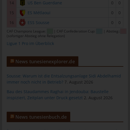
14
US Ben Guerdane
0
0
tunesienfussball.de
15
ES Métlaoui
0
0
Uwe Wassenberg
16
ESS Sousse
0
0
Rue 2 Mars
CAF Champions League:
| CAF Confederation Cup:
| Abstieg::
4022 Akouda - Tunesien
(sofortiger Abstieg ohne Relegation)
Telefon: +216 216 16 616
Ligue 1 Pro im Überblick
E-Mail:
News tunesienexplorer.de
Cookies
Sousse: Warum ist die Entsalzungsanlage Sidi Abdelhamid
Die Internetseiten verwenden Cookies. Cookies sind
immer noch nicht in Betrieb?
7. August 2026
Textdateien, welche über einen Internetbrowser auf einem
Computersystem abgelegt und gespeichert werden.
Bau des Staudammes Raghai in Jendouba: Baustelle
inspiziert, Zeitplan unter Druck gesetzt
2. August 2026
Zahlreiche Internetseiten und Server verwenden Cookies. Viele
Cookies enthalten eine sogenannte Cookie-ID. Eine Cookie-ID
ist eine eindeutige Kennung des Cookies. Sie besteht aus einer
News tunesienbuch.de
Zeichenfolge, durch welche Internetseiten und Server dem
konkreten Internetbrowser zugeordnet werden können, in dem