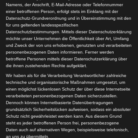
Namens, der Anschrift, E-Mail-Adresse oder Telefonnummer
einer betroffenen Person, erfolgt stets im Einklang mit der
Datenschutz-Grundverordnung und in Übereinstimmung mit den
für uns geltenden landesspezifischen
Sie befinden sich hier:
Startseite
»
Olympique de Béjà
Datenschutzbestimmungen. Mittels dieser Datenschutzerklärung
(OB) – Espérance Sportive de Zarzis
möchte unser Unternehmen die Öffentlichkeit über Art, Umfang
und Zweck der von uns erhobenen, genutzten und verarbeiteten
personenbezogenen Daten informieren. Ferner werden
betroffene Personen mittels dieser Datenschutzerklärung über
die ihnen zustehenden Rechte aufgeklärt.
9 Nov. 2024
-
14:00
Meisterschaft Tunesien 2024/2025
|
Wir haben als für die Verarbeitung Verantwortlicher zahlreiche
Spieltag 8
technische und organisatorische Maßnahmen umgesetzt, um
Halbzeit: 1-0
Stade de Testour
einen möglichst lückenlosen Schutz der über diese Internetseite
verarbeiteten personenbezogenen Daten sicherzustellen.
Dennoch können Internetbasierte Datenübertragungen
1
grundsätzlich Sicherheitslücken aufweisen, sodass ein absoluter
Olympique de
Schutz nicht gewährleistet werden kann. Aus diesem Grund
Béjà (OB)
steht es jeder betroffenen Person frei, personenbezogene
Daten auch auf alternativen Wegen, beispielsweise telefonisch,
an uns zu übermitteln.