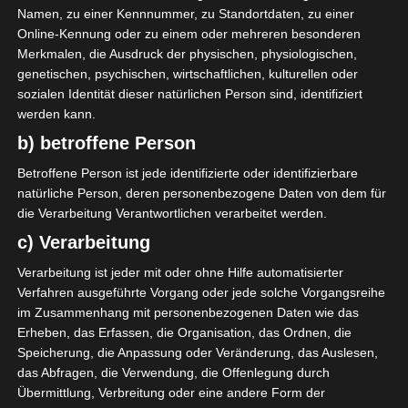
Namen, zu einer Kennnummer, zu Standortdaten, zu einer
Online-Kennung oder zu einem oder mehreren besonderen
R. Homri
M
30'
Merkmalen, die Ausdruck der physischen, physiologischen,
genetischen, psychischen, wirtschaftlichen, kulturellen oder
sozialen Identität dieser natürlichen Person sind, identifiziert
Espérance Sportive de Zarzis (ESZ)
werden kann.
b) betroffene Person
A. Jabri
O
47'
Betroffene Person ist jede identifizierte oder identifizierbare
K. Guenichi
M
78'
natürliche Person, deren personenbezogene Daten von dem für
die Verarbeitung Verantwortlichen verarbeitet werden.
c) Verarbeitung
Verarbeitung ist jeder mit oder ohne Hilfe automatisierter
Verfahren ausgeführte Vorgang oder jede solche Vorgangsreihe
im Zusammenhang mit personenbezogenen Daten wie das
Espérance Sportive de Zarzis – Club Athlétique Biz
Erheben, das Erfassen, die Organisation, das Ordnen, die
ertin (CAB)
Speicherung, die Anpassung oder Veränderung, das Auslesen,
Stade Tunisien (ST) – Jeunesse sportive d’El Omran
das Abfragen, die Verwendung, die Offenlegung durch
Übermittlung, Verbreitung oder eine andere Form der
e (JSO)