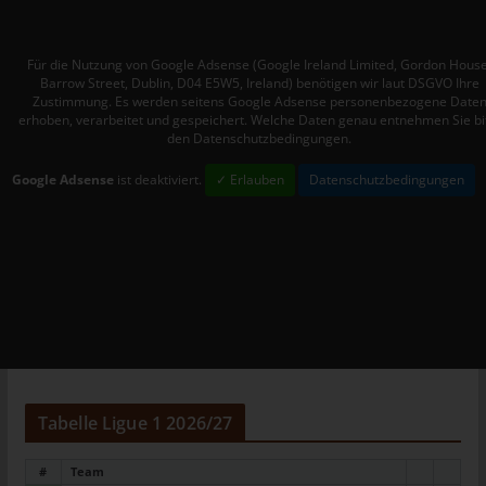
Mitgliedstaaten vorgesehen werden.
h) Auftragsverarbeiter
Für die Nutzung von Google Adsense (Google Ireland Limited, Gordon House
Auftragsverarbeiter ist eine natürliche oder juristische Person,
Barrow Street, Dublin, D04 E5W5, Ireland) benötigen wir laut DSGVO Ihre
Zustimmung. Es werden seitens Google Adsense personenbezogene Date
Behörde, Einrichtung oder andere Stelle, die personenbezogene
erhoben, verarbeitet und gespeichert. Welche Daten genau entnehmen Sie bi
Daten im Auftrag des Verantwortlichen verarbeitet.
den Datenschutzbedingungen.
i) Empfänger
Google Adsense
ist deaktiviert.
✓ Erlauben
Datenschutzbedingungen
Empfänger ist eine natürliche oder juristische Person, Behörde,
Einrichtung oder andere Stelle, der personenbezogene Daten
offengelegt werden, unabhängig davon, ob es sich bei ihr um
einen Dritten handelt oder nicht. Behörden, die im Rahmen
eines bestimmten Untersuchungsauftrags nach dem
Unionsrecht oder dem Recht der Mitgliedstaaten
möglicherweise personenbezogene Daten erhalten, gelten
jedoch nicht als Empfänger.
j) Dritter
Tabelle Ligue 1 2026/27
Dritter ist eine natürliche oder juristische Person, Behörde,
Einrichtung oder andere Stelle außer der betroffenen Person,
#
Team
dem Verantwortlichen, dem Auftragsverarbeiter und den