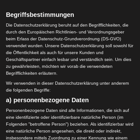
2
Espérance
Sportive de Zarzis
Begriffsbestimmungen
(ESZ)
Die Datenschutzerklärung beruht auf den Begrifflichkeiten, die
durch den Europäischen Richtlinien- und Verordnungsgeber
beim Erlass der Datenschutz-Grundverordnung (DS-GVO)
ENDERGEBNIS
verwendet wurden. Unsere Datenschutzerklärung soll sowohl für
die Öffentlichkeit als auch für unsere Kunden und
Geschäftspartner einfach lesbar und verständlich sein. Um dies
TORE
zu gewährleisten, möchten wir vorab die verwendeten
Begrifflichkeiten erläutern.
Tor
30'
R. Homri
Wir verwenden in dieser Datenschutzerklärung unter anderem
Tor
47'
die folgenden Begriffe:
A. Jabri
a) personenbezogene Daten
Elfmetertor
78'
K. Guenichi
Personenbezogene Daten sind alle Informationen, die sich auf
eine identifizierte oder identifizierbare natürliche Person (im
AUFSTELLUNGEN
Folgenden "betroffene Person") beziehen. Als identifizierbar wird
eine natürliche Person angesehen, die direkt oder indirekt,
insbesondere mittels Zuordnung zu einer Kennung wie einem
Olympique de Béjà (OB)