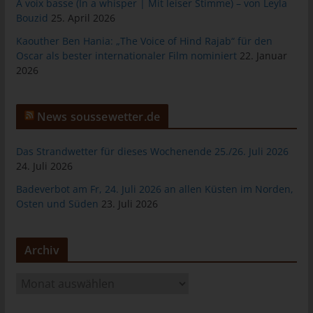
das Cookie gespeichert wurde. Dies ermöglicht es den
À voix basse (In a whisper | Mit leiser Stimme) – von Leyla
besuchten Internetseiten und Servern, den individuellen
Bouzid
25. April 2026
Browser der betroffenen Person von anderen Internetbrowsern,
Kaouther Ben Hania: „The Voice of Hind Rajab“ für den
die andere Cookies enthalten, zu unterscheiden. Ein bestimmter
Oscar als bester internationaler Film nominiert
22. Januar
Internetbrowser kann über die eindeutige Cookie-ID
2026
wiedererkannt und identifiziert werden.
Durch den Einsatz von Cookies kann den Nutzern dieser
News soussewetter.de
Internetseite nutzerfreundlichere Services bereitstellen, die ohne
die Cookie-Setzung nicht möglich wären.
Das Strandwetter für dieses Wochenende 25./26. Juli 2026
Mittels eines Cookies können die Informationen und Angebote
24. Juli 2026
auf unserer Internetseite im Sinne des Benutzers optimiert
werden. Cookies ermöglichen uns, wie bereits erwähnt, die
Badeverbot am Fr, 24. Juli 2026 an allen Küsten im Norden,
Benutzer unserer Internetseite wiederzuerkennen. Zweck dieser
Osten und Süden
23. Juli 2026
Wiedererkennung ist es, den Nutzern die Verwendung unserer
Internetseite zu erleichtern. Der Benutzer einer Internetseite, die
Cookies verwendet, muss beispielsweise nicht bei jedem
Archiv
Besuch der Internetseite erneut seine Zugangsdaten eingeben,
weil dies von der Internetseite und dem auf dem
A
Computersystem des Benutzers abgelegten Cookie
r
übernommen wird. Ein weiteres Beispiel ist das Cookie eines