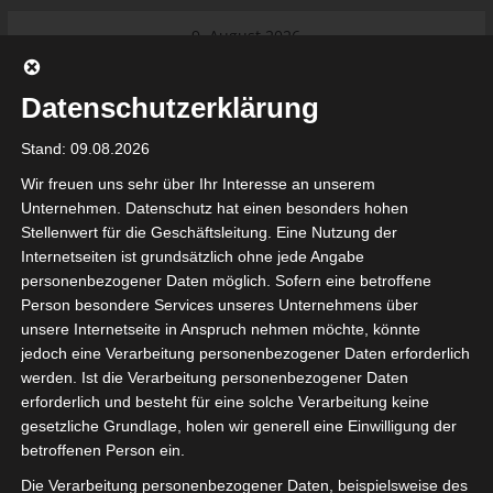
Skip
9. August 2026
to
Das Neueste:
Ligue 1 Pro: Saison 2026/2027
content
beginnt am 22. und 23. August
Datenschutzerklärung
2026 (Update)
El Gawafel Sportives de Gafsa
Stand: 09.08.2026
(EGSG) kündigt Rückzug aus der
Meisterschaft an
Wir freuen uns sehr über Ihr Interesse an unserem
Ligue 1 Pro: Spielplan der ersten 15
Unternehmen. Datenschutz hat einen besonders hohen
Spieltage der Saison 2026/2027
Stellenwert für die Geschäftsleitung. Eine Nutzung der
Ligue 2 Pro Tunesien 2026/2027 –
Internetseiten ist grundsätzlich ohne jede Angabe
Saison beginnt am am 19./20.
tunesienfussball.de
personenbezogener Daten möglich. Sofern eine betroffene
September 2026
Person besondere Services unseres Unternehmens über
Internationaler Sportgerichtshof
unsere Internetseite in Anspruch nehmen möchte, könnte
lehnt Eilverfahren ab – AS Soliman
Tunesien Ligafußball
jedoch eine Verarbeitung personenbezogener Daten erforderlich
steuert auf die Ligue 2 zu
werden. Ist die Verarbeitung personenbezogener Daten
erforderlich und besteht für eine solche Verarbeitung keine
gesetzliche Grundlage, holen wir generell eine Einwilligung der
betroffenen Person ein.
Die Verarbeitung personenbezogener Daten, beispielsweise des