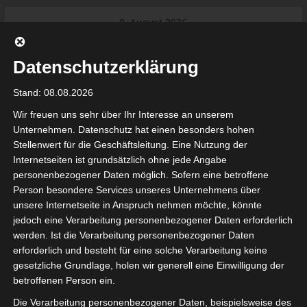
Skip
8. August 2026
to
Das Neueste:
Ligue 1 Pro: Saison 2026/2027
content
beginnt am 22. und 23. August
Datenschutzerklärung
2026 (Update)
El Gawafel Sportives de Gafsa
Stand: 08.08.2026
(EGSG) kündigt Rückzug aus der
Meisterschaft an
Wir freuen uns sehr über Ihr Interesse an unserem
Ligue 1 Pro: Spielplan der ersten 15
Unternehmen. Datenschutz hat einen besonders hohen
Spieltage der Saison 2026/2027
Stellenwert für die Geschäftsleitung. Eine Nutzung der
Ligue 2 Pro Tunesien 2026/2027 –
Internetseiten ist grundsätzlich ohne jede Angabe
Saison beginnt am am 19./20.
tunesienfussball.de
personenbezogener Daten möglich. Sofern eine betroffene
September 2026
Person besondere Services unseres Unternehmens über
Internationaler Sportgerichtshof
unsere Internetseite in Anspruch nehmen möchte, könnte
lehnt Eilverfahren ab – AS Soliman
Tunesien Ligafußball
jedoch eine Verarbeitung personenbezogener Daten erforderlich
steuert auf die Ligue 2 zu
werden. Ist die Verarbeitung personenbezogener Daten
erforderlich und besteht für eine solche Verarbeitung keine
gesetzliche Grundlage, holen wir generell eine Einwilligung der
betroffenen Person ein.
Die Verarbeitung personenbezogener Daten, beispielsweise des