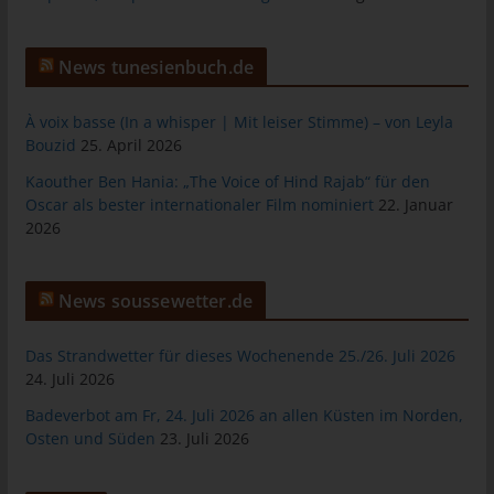
Warenkorbes im Online-Shop. Der Online-Shop merkt sich die
Artikel, die ein Kunde in den virtuellen Warenkorb gelegt hat,
über ein Cookie.
News tunesienbuch.de
Die betroffene Person kann die Setzung von Cookies durch
À voix basse (In a whisper | Mit leiser Stimme) – von Leyla
unsere Internetseite jederzeit mittels einer entsprechenden
Bouzid
25. April 2026
Einstellung des genutzten Internetbrowsers verhindern und
damit der Setzung von Cookies dauerhaft widersprechen.
Kaouther Ben Hania: „The Voice of Hind Rajab“ für den
Ferner können bereits gesetzte Cookies jederzeit über einen
Oscar als bester internationaler Film nominiert
22. Januar
Internetbrowser oder andere Softwareprogramme gelöscht
2026
werden. Dies ist in allen gängigen Internetbrowsern möglich.
Deaktiviert die betroffene Person die Setzung von Cookies in
dem genutzten Internetbrowser, sind unter Umständen nicht alle
News soussewetter.de
Funktionen unserer Internetseite vollumfänglich nutzbar.
Das Strandwetter für dieses Wochenende 25./26. Juli 2026
Erfassung von allgemeinen Daten und
24. Juli 2026
Informationen
Badeverbot am Fr, 24. Juli 2026 an allen Küsten im Norden,
Die Internetseite erfasst mit jedem Aufruf der Internetseite durch
Osten und Süden
23. Juli 2026
eine betroffene Person oder ein automatisiertes System eine
Reihe von allgemeinen Daten und Informationen. Diese