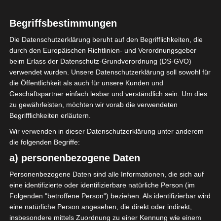
Begriffsbestimmungen
Die Datenschutzerklärung beruht auf den Begrifflichkeiten, die
durch den Europäischen Richtlinien- und Verordnungsgeber
Sie befinden sich hier:
Startseite
»
Olympique de Béjà
beim Erlass der Datenschutz-Grundverordnung (DS-GVO)
(OB) – Jeunesse Sportive Kairouanaise (JSK)
verwendet wurden. Unsere Datenschutzerklärung soll sowohl für
die Öffentlichkeit als auch für unsere Kunden und
Geschäftspartner einfach lesbar und verständlich sein. Um dies
zu gewährleisten, möchten wir vorab die verwendeten
Begrifflichkeiten erläutern.
23 Dez. 2020
-
14:00
Meisterschaft Tunesien 2020/21
| Spieltag 2
Wir verwenden in dieser Datenschutzerklärung unter anderem
Halbzeit: 0-0
die folgenden Begriffe:
a) personenbezogene Daten
1
Personenbezogene Daten sind alle Informationen, die sich auf
Olympique de
eine identifizierte oder identifizierbare natürliche Person (im
Béjà (OB)
Folgenden "betroffene Person") beziehen. Als identifizierbar wird
eine natürliche Person angesehen, die direkt oder indirekt,
insbesondere mittels Zuordnung zu einer Kennung wie einem