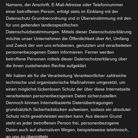
Namens, der Anschrift, E-Mail-Adresse oder Telefonnummer
einer betroffenen Person, erfolgt stets im Einklang mit der
Datenschutz-Grundverordnung und in Übereinstimmung mit den
für uns geltenden landesspezifischen
Datenschutzbestimmungen. Mittels dieser Datenschutzerklärung
möchte unser Unternehmen die Öffentlichkeit über Art, Umfang
und Zweck der von uns erhobenen, genutzten und verarbeiteten
personenbezogenen Daten informieren. Ferner werden
Für die Nutzung von Google Adsense (Google Ireland Limited, Gordon House
betroffene Personen mittels dieser Datenschutzerklärung über
Barrow Street, Dublin, D04 E5W5, Ireland) benötigen wir laut DSGVO Ihre
die ihnen zustehenden Rechte aufgeklärt.
Zustimmung. Es werden seitens Google Adsense personenbezogene Date
erhoben, verarbeitet und gespeichert. Welche Daten genau entnehmen Sie bi
Wir haben als für die Verarbeitung Verantwortlicher zahlreiche
den Datenschutzbedingungen.
technische und organisatorische Maßnahmen umgesetzt, um
einen möglichst lückenlosen Schutz der über diese Internetseite
Google Adsense
ist deaktiviert.
✓ Erlauben
Datenschutzbedingungen
verarbeiteten personenbezogenen Daten sicherzustellen.
Dennoch können Internetbasierte Datenübertragungen
grundsätzlich Sicherheitslücken aufweisen, sodass ein absoluter
Schutz nicht gewährleistet werden kann. Aus diesem Grund
steht es jeder betroffenen Person frei, personenbezogene
Daten auch auf alternativen Wegen, beispielsweise telefonisch,
an uns zu übermitteln.