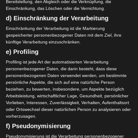
Bereitstellung, den Abgleich oder die Verknüpfung, die
Einschränkung, das Löschen oder die Vernichtung.
19
H. Ben Yahia
D
d) Einschränkung der Verarbeitung
3
Oussema Shili
D
8
M. Hedhli
Einschränkung der Verarbeitung ist die Markierung
M
90'
gespeicherter personenbezogener Daten mit dem Ziel, ihre
künftige Verarbeitung einzuschränken.
Jeunesse Sportive Kairouanaise (JSK)
e) Profiling
Profiling ist jede Art der automatisierten Verarbeitung
2
H. Rebaii
D
personenbezogener Daten, die darin besteht, dass diese
20
O. Romdhani
D
personenbezogenen Daten verwendet werden, um bestimmte
35
O. Bouraoui
persönliche Aspekte, die sich auf eine natürliche Person
M
45'
beziehen, zu bewerten, insbesondere, um Aspekte bezüglich
30
B. Delli
O
Arbeitsleistung, wirtschaftlicher Lage, Gesundheit, persönlicher
Vorlieben, Interessen, Zuverlässigkeit, Verhalten, Aufenthaltsort
oder Ortswechsel dieser natürlichen Person zu analysieren oder
vorherzusagen.
f) Pseudonymisierung
Pseudonymisierung ist die Verarbeitung personenbezogener