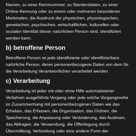
1
Namen, zu einer Kennnummer, zu Standortdaten, zu einer
Jeunesse Sportive
Online-Kennung oder zu einem oder mehreren besonderen
Kairouanaise (JSK)
Merkmalen, die Ausdruck der physischen, physiologischen,
genetischen, psychischen, wirtschaftlichen, kulturellen oder
sozialen Identität dieser natürlichen Person sind, identifiziert
ENDERGEBNIS
werden kann.
b) betroffene Person
Stade Boujemaa Kmiti Béjà
Betroffene Person ist jede identifizierte oder identifizierbare
natürliche Person, deren personenbezogene Daten von dem für
TORE
die Verarbeitung Verantwortlichen verarbeitet werden.
c) Verarbeitung
Tor
45'
O. Bouraoui
Verarbeitung ist jeder mit oder ohne Hilfe automatisierter
Tor
90'
M. Hedhli
Verfahren ausgeführte Vorgang oder jede solche Vorgangsreihe
+7
im Zusammenhang mit personenbezogenen Daten wie das
Erheben, das Erfassen, die Organisation, das Ordnen, die
AUFSTELLUNGEN
Speicherung, die Anpassung oder Veränderung, das Auslesen,
das Abfragen, die Verwendung, die Offenlegung durch
Olympique de Béjà (OB)
Übermittlung, Verbreitung oder eine andere Form der