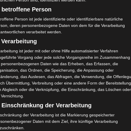
89'
ürlichen Person sind, identifiziert werden kann.
 betroffene Person
roffene Person ist jede identifizierte oder identifizierbare natürliche
rson, deren personenbezogene Daten von dem für die Verarbeitung
antwortlichen verarbeitet werden.
 Verarbeitung
arbeitung ist jeder mit oder ohne Hilfe automatisierter Verfahren
de l’A
Aigle Sportif Jelma (ASJ) – Étoile Olympique Sidi B
sgeführte Vorgang oder jede solche Vorgangsreihe im Zusammenhang
t personenbezogenen Daten wie das Erheben, das Erfassen, die
ouzid (EOSB)
ganisation, das Ordnen, die Speicherung, die Anpassung oder
ränderung, das Auslesen, das Abfragen, die Verwendung, die Offenleg
ch Übermittlung, Verbreitung oder eine andere Form der Bereitstellung
n Abgleich oder die Verknüpfung, die Einschränkung, das Löschen ode
 Vernichtung.
) Einschränkung der Verarbeitung
schränkung der Verarbeitung ist die Markierung gespeicherter
rsonenbezogener Daten mit dem Ziel, ihre künftige Verarbeitung
nzuschränken.