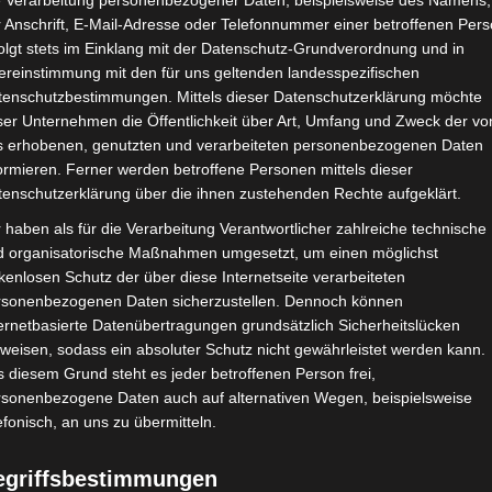
e Verarbeitung personenbezogener Daten, beispielsweise des Namens,
 Anschrift, E-Mail-Adresse oder Telefonnummer einer betroffenen Pers
Google Adsense
ist deaktiviert.
✓ Erla
olgt stets im Einklang mit der Datenschutz-Grundverordnung und in
ereinstimmung mit den für uns geltenden landesspezifischen
CHAFTEN
STADIEN
IMPRESSUM
tenschutzbestimmungen. Mittels dieser Datenschutzerklärung möchte
ser Unternehmen die Öffentlichkeit über Art, Umfang und Zweck der vo
s erhobenen, genutzten und verarbeiteten personenbezogenen Daten
ormieren. Ferner werden betroffene Personen mittels dieser
tenschutzerklärung über die ihnen zustehenden Rechte aufgeklärt.
rtif Sakiet Eddaïer (PSS) – Espoir Sportif Bouchemma (ESB)
 haben als für die Verarbeitung Verantwortlicher zahlreiche technische
d organisatorische Maßnahmen umgesetzt, um einen möglichst
kenlosen Schutz der über diese Internetseite verarbeiteten
rsonenbezogenen Daten sicherzustellen. Dennoch können
Okt. 2025
-
15:00
ernetbasierte Datenübertragungen grundsätzlich Sicherheitslücken
6 - Ligue 2 - Ligue 2 - Gruppe B
| Spieltag 5
weisen, sodass ein absoluter Schutz nicht gewährleistet werden kann.
Halbzeit: 1-0
 diesem Grund steht es jeder betroffenen Person frei,
rsonenbezogene Daten auch auf alternativen Wegen, beispielsweise
efonisch, an uns zu übermitteln.
2
:
0
egriffsbestimmungen