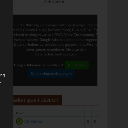
Alle Spiele
Für die Nutzung von Google Adsense (Google Ireland
Limited, Gordon House, Barrow Street, Dublin, D04 E5W5,
Ireland) benötigen wir laut DSGVO Ihre Zustimmung. Es
werden seitens Google Adsense personenbezogene
Daten erhoben, verarbeitet und gespeichert. Welche
Daten genau entnehmen Sie bitte den
Datenschutzbedingungen.
Google Adsense
ist deaktiviert.
✓ Erlauben
Datenschutzbedingungen
ung
,
r
Tabelle Ligue 1 2026/27
#
Team
1
AS Marsa
0
0