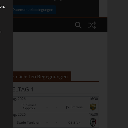
on,
uben
Datenschutzbedingungen
n
Die nächsten Begegnungen
SPIELTAG 1
22 Aug. 2026
16:30
PS Sakiet
-
-
JS Omrane
Eddaïer
22 Aug. 2026
16:30
-
-
Stade Tunisien
CS Sfax