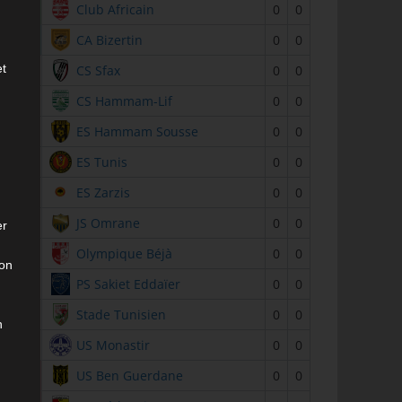
2
Club Africain
0
0
3
CA Bizertin
0
0
et
4
CS Sfax
0
0
5
CS Hammam-Lif
0
0
6
ES Hammam Sousse
0
0
7
ES Tunis
0
0
8
ES Zarzis
0
0
9
JS Omrane
0
0
er
10
Olympique Béjà
0
0
son
11
PS Sakiet Eddaïer
0
0
12
Stade Tunisien
0
0
n
13
US Monastir
0
0
14
US Ben Guerdane
0
0