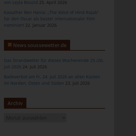
von Leyla Bouzid
25. April 2026
Kaouther Ben Hania: „The Voice of Hind Rajab“
für den Oscar als bester internationaler Film
nominiert
22. Januar 2026
er
News soussewetter.de
Das Strandwetter für dieses Wochenende 25./26.
Juli 2026
24. Juli 2026
Badeverbot am Fr, 24. Juli 2026 an allen Küsten
ten
im Norden, Osten und Süden
23. Juli 2026
gen
Archiv
A
r
c