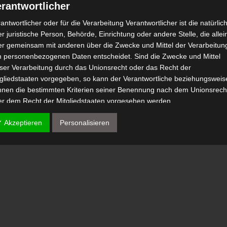
rantwortlicher
antwortlicher oder für die Verarbeitung Verantwortlicher ist die natürlic
r juristische Person, Behörde, Einrichtung oder andere Stelle, die allei
er gemeinsam mit anderen über die Zwecke und Mittel der Verarbeitun
n personenbezogenen Daten entscheidet. Sind die Zwecke und Mittel
eser Verarbeitung durch das Unionsrecht oder das Recht der
tgliedstaaten vorgegeben, so kann der Verantwortliche beziehungsweis
nnen die bestimmten Kriterien seiner Benennung nach dem Unionsrech
er dem Recht der Mitgliedstaaten vorgesehen werden.
 Auftragsverarbeiter
✓ Akzeptieren
Personalisieren
tragsverarbeiter ist eine natürliche oder juristische Person, Behörde,
nrichtung oder andere Stelle, die personenbezogene Daten im Auftrag 
antwortlichen verarbeitet.
) Empfänger
fänger ist eine natürliche oder juristische Person, Behörde, Einrichtu
er andere Stelle, der personenbezogene Daten offengelegt werden,
bhängig davon, ob es sich bei ihr um einen Dritten handelt oder nicht.
hörden, die im Rahmen eines bestimmten Untersuchungsauftrags nac