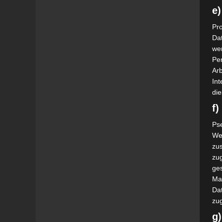
e)
Pro
Da
wer
Pe
Arb
Int
die
f
Ps
We
zus
zu
ge
Ma
Dat
zu
g)