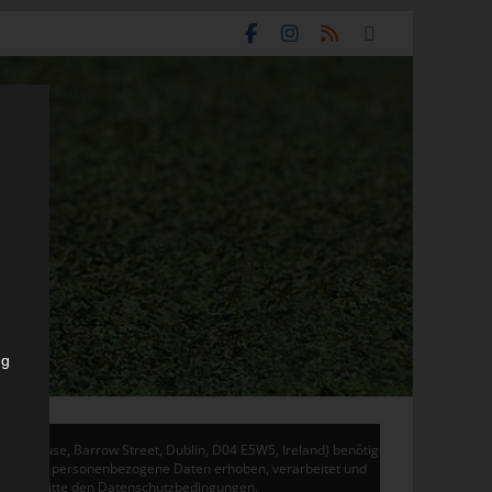
ng
don House, Barrow Street, Dublin, D04 E5W5, Ireland) benötigen
 Adsense personenbezogene Daten erhoben, verarbeitet und
en Sie bitte den Datenschutzbedingungen.