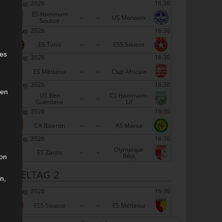
22 Aug. 2026
16:30
ES Hammam
-
-
US Monastir
Sousse
22 Aug. 2026
16:30
-
-
e
ES Tunis
ESS Sousse
ies
22 Aug. 2026
16:30
-
-
ES Métlaoui
Club Africain
22 Aug. 2026
16:30
den
US Ben
CS Hammam-
-
-
Guerdane
Lif
22 Aug. 2026
16:30
-
-
CA Bizertin
AS Marsa
22 Aug. 2026
16:30
Olympique
-
-
ES Zarzis
Béjà
son
SPIELTAG 2
n,
29 Aug. 2026
16:30
-
-
ESS Sousse
ES Métlaoui