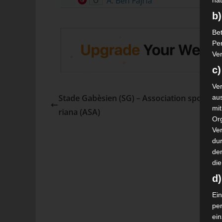
A. Ben Fajria
O
nat
b)
Bet
Pe
Ver
c)
Ver
Stade Gabèsien (SG) – Association sportive 
au
mi
riana (ASA)
Or
Ve
dur
de
die
d
Ein
pe
ei