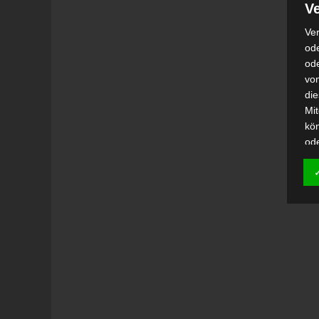
Ve
Ver
ode
od
vo
di
Mi
kö
od
h)
Auf
Ei
Ver
i
Emp
od
una
Be