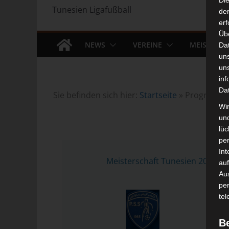
Di
Tunesien Ligafußball
der
erf
Üb
NEWS
VEREINE
MEISTERS
Da
un
un
inf
Da
Sie befinden sich hier:
Startseite
»
Progrès Spo
Wir
un
lüc
pe
22 
Int
Meisterschaft Tunesien 2025/202
auf
Aus
pe
tel
B