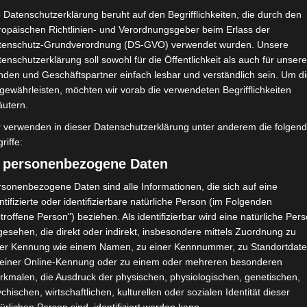
Espoir Sportif Bouchemma
 Datenschutzerklärung beruht auf den Begrifflichkeiten, die durch den
(ESB)
ropäischen Richtlinien- und Verordnungsgeber beim Erlass der
tenschutz-Grundverordnung (DS-GVO) verwendet wurden. Unsere
enschutzerklärung soll sowohl für die Öffentlichkeit als auch für unser
NDERGEBNIS
nden und Geschäftspartner einfach lesbar und verständlich sein. Um d
gewährleisten, möchten wir vorab die verwendeten Begrifflichkeiten
äutern.
r verwenden in dieser Datenschutzerklärung unter anderem die folgen
riffe:
41'
) personenbezogene Daten
89'
sonenbezogene Daten sind alle Informationen, die sich auf eine
ntifizierte oder identifizierbare natürliche Person (im Folgenden
troffene Person") beziehen. Als identifizierbar wird eine natürliche Per
esehen, die direkt oder indirekt, insbesondere mittels Zuordnung zu
ner Kennung wie einem Namen, zu einer Kennnummer, zu Standortdate
Espoir Sportif Bouchemma (ESB)
 einer Online-Kennung oder zu einem oder mehreren besonderen
rkmalen, die Ausdruck der physischen, physiologischen, genetischen,
41'
chischen, wirtschaftlichen, kulturellen oder sozialen Identität dieser