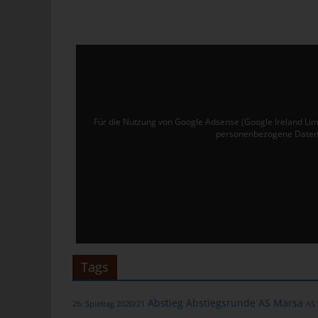
Ver
de
un
tun
Uw
Ru
Für die Nutzung von Google Adsense (Google Ireland Lim
personenbezogene Daten 
40
Te
E-
C
Die
üb
Tags
ge
Zah
Abstieg
Abstiegsrunde
AS Marsa
26. Spieltag 2020/21
AS
ent