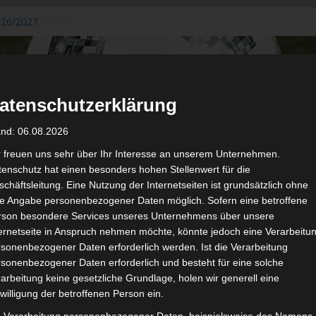
026/2027
3. August
de Gafsa
ug aus der
atenschutzerklärung
n der ersten 15
 2026/2027
and: 06.08.2026
 2026/2027 –
 19./20.
r freuen uns sehr über Ihr Interesse an unserem Unternehmen.
enschutz hat einen besonders hohen Stellenwert für die
gerichtshof
chäftsleitung. Eine Nutzung der Internetseiten ist grundsätzlich ohne
 – AS Soliman
de Angabe personenbezogener Daten möglich. Sofern eine betroffene
2 zu
rson besondere Services unseres Unternehmens über unsere
ternetseite in Anspruch nehmen möchte, könnte jedoch eine Verarbeitu
sonenbezogener Daten erforderlich werden. Ist die Verarbeitung
sonenbezogener Daten erforderlich und besteht für eine solche
arbeitung keine gesetzliche Grundlage, holen wir generell eine
de
Für die Nutzung von Google Adsense (Google Ireland Limited, Gor
willigung der betroffenen Person ein.
wir laut DSGVO Ihre Zustimmung. Es werden seitens Google
gespeichert. Welche Daten genau entnehm