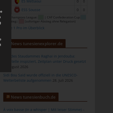
15
ES Métlaoui
0
0
16
ESS Sousse
0
0
he
n
CAF Champions League:
| CAF Confederation Cup:
| Abstieg::
(sofortiger Abstieg ohne Relegation)
g
Ligue 1 Pro im Überblick
e
News tunesienexplorer.de
t
Bau des Staudammes Raghai in Jendouba:
Baustelle inspiziert, Zeitplan unter Druck gesetzt
2. August 2026
des
Sidi Bou Said wurde offiziell in die UNESCO-
Welterbeliste aufgenommen
28. Juli 2026
ng
News tunesienbuch.de
À voix basse (In a whisper | Mit leiser Stimme) –
h