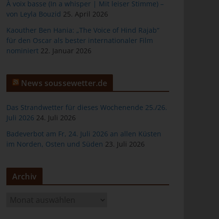
À voix basse (In a whisper | Mit leiser Stimme) –
von Leyla Bouzid
25. April 2026
Kaouther Ben Hania: „The Voice of Hind Rajab“
für den Oscar als bester internationaler Film
er
nominiert
22. Januar 2026
News soussewetter.de
Das Strandwetter für dieses Wochenende 25./26.
Juli 2026
24. Juli 2026
ten
Badeverbot am Fr, 24. Juli 2026 an allen Küsten
im Norden, Osten und Süden
23. Juli 2026
gen
Archiv
A
r