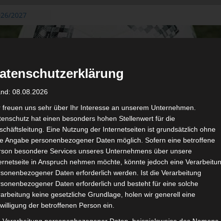
026/2027
3. August
de Gafsa
ug aus der
atenschutzerklärung
n der ersten 15
 2026/2027
and: 08.08.2026
 2026/2027 –
 19./20.
r freuen uns sehr über Ihr Interesse an unserem Unternehmen.
enschutz hat einen besonders hohen Stellenwert für die
gerichtshof
chäftsleitung. Eine Nutzung der Internetseiten ist grundsätzlich ohne
 – AS Soliman
de Angabe personenbezogener Daten möglich. Sofern eine betroffene
2 zu
rson besondere Services unseres Unternehmens über unsere
ternetseite in Anspruch nehmen möchte, könnte jedoch eine Verarbeitu
sonenbezogener Daten erforderlich werden. Ist die Verarbeitung
sonenbezogener Daten erforderlich und besteht für eine solche
arbeitung keine gesetzliche Grundlage, holen wir generell eine
de
Für die Nutzung von Google Adsense (Google Ireland Limited, Gor
willigung der betroffenen Person ein.
wir laut DSGVO Ihre Zustimmung. Es werden seitens Google
gespeichert. Welche Daten genau entnehm