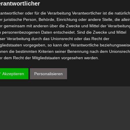
rantwortlicher
antwortlicher oder für die Verarbeitung Verantwortlicher ist die natürlic
r juristische Person, Behörde, Einrichtung oder andere Stelle, die allei
er gemeinsam mit anderen über die Zwecke und Mittel der Verarbeitun
n personenbezogenen Daten entscheidet. Sind die Zwecke und Mittel
eser Verarbeitung durch das Unionsrecht oder das Recht der
tgliedstaaten vorgegeben, so kann der Verantwortliche beziehungsweis
nnen die bestimmten Kriterien seiner Benennung nach dem Unionsrech
er dem Recht der Mitgliedstaaten vorgesehen werden.
 Auftragsverarbeiter
✓ Akzeptieren
Personalisieren
tragsverarbeiter ist eine natürliche oder juristische Person, Behörde,
nrichtung oder andere Stelle, die personenbezogene Daten im Auftrag 
antwortlichen verarbeitet.
) Empfänger
fänger ist eine natürliche oder juristische Person, Behörde, Einrichtu
er andere Stelle, der personenbezogene Daten offengelegt werden,
bhängig davon, ob es sich bei ihr um einen Dritten handelt oder nicht.
hörden, die im Rahmen eines bestimmten Untersuchungsauftrags nac