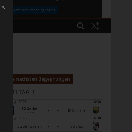
on,
uben
Datenschutzbedingungen
n
Die nächsten Begegnungen
SPIELTAG 1
22 Aug. 2026
16:30
PS Sakiet
-
-
JS Omrane
Eddaïer
22 Aug. 2026
16:30
-
-
Stade Tunisien
CS Sfax