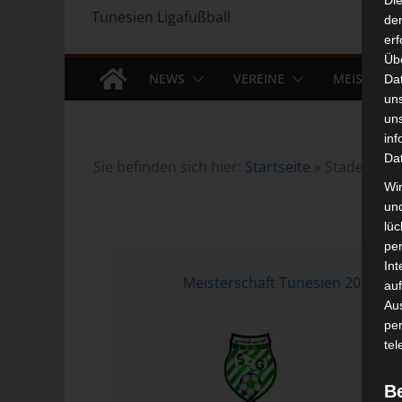
Di
Tunesien Ligafußball
der
erf
Üb
NEWS
VEREINE
MEISTERS
Da
un
un
inf
Da
Sie befinden sich hier:
Startseite
»
Stade Gabès
Wir
un
lüc
pe
27 
Int
Meisterschaft Tunesien 2025/2026
auf
Aus
pe
tel
B