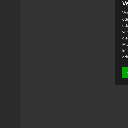
Ve
Ver
ode
od
vo
di
Mi
kö
od
h)
Auf
Ei
Ver
i
Emp
od
una
Be