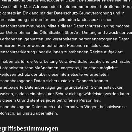
e Verarbeitung personenbezogener Daten, beispielsweise des Namens,
 Anschrift, E-Mail-Adresse oder Telefonnummer einer betroffenen Pers
Google Adsense
ist deaktiviert.
✓ Erla
olgt stets im Einklang mit der Datenschutz-Grundverordnung und in
ereinstimmung mit den für uns geltenden landesspezifischen
CHAFTEN
STADIEN
IMPRESSUM
tenschutzbestimmungen. Mittels dieser Datenschutzerklärung möchte
ser Unternehmen die Öffentlichkeit über Art, Umfang und Zweck der vo
s erhobenen, genutzten und verarbeiteten personenbezogenen Daten
ormieren. Ferner werden betroffene Personen mittels dieser
tenschutzerklärung über die ihnen zustehenden Rechte aufgeklärt.
ien (SG) – Étoile Olympique Sidi Bouzid (EOSB)
 haben als für die Verarbeitung Verantwortlicher zahlreiche technische
d organisatorische Maßnahmen umgesetzt, um einen möglichst
kenlosen Schutz der über diese Internetseite verarbeiteten
rsonenbezogenen Daten sicherzustellen. Dennoch können
Feb. 2026
-
13:00
ernetbasierte Datenübertragungen grundsätzlich Sicherheitslücken
 - Ligue 2 - Ligue 2 - Gruppe B
| Spieltag 19
weisen, sodass ein absoluter Schutz nicht gewährleistet werden kann.
Halbzeit: 0-0
 diesem Grund steht es jeder betroffenen Person frei,
rsonenbezogene Daten auch auf alternativen Wegen, beispielsweise
efonisch, an uns zu übermitteln.
0
:
1
egriffsbestimmungen