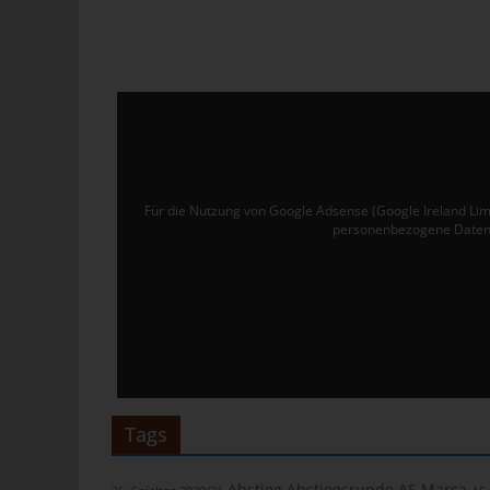
Ver
de
un
tun
Uw
Ru
Für die Nutzung von Google Adsense (Google Ireland Lim
40
personenbezogene Daten 
Te
E-
C
Die
üb
ge
Tags
Zah
ent
Abstieg
Abstiegsrunde
AS Marsa