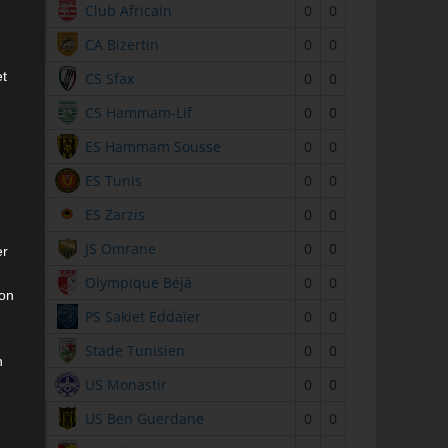
2
Club Africain
0
0
3
CA Bizertin
0
0
et
4
CS Sfax
0
0
5
CS Hammam-Lif
0
0
6
ES Hammam Sousse
0
0
7
ES Tunis
0
0
8
ES Zarzis
0
0
9
JS Omrane
0
0
er
10
Olympique Béjà
0
0
son
11
PS Sakiet Eddaïer
0
0
12
Stade Tunisien
0
0
n
13
US Monastir
0
0
14
US Ben Guerdane
0
0