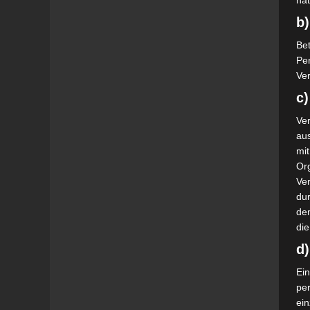
nat
b)
Bet
Pe
Ver
c)
Ver
au
mi
Or
Ve
dur
de
die
d
Ein
pe
ei