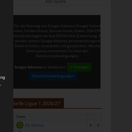
Alle Spiele
Für die Nutzung von Google Adsense (Google Ireland
Limited, Gordon House, Barrow Street, Dublin, D04 E5W5,
Ireland) benötigen wir laut DSGVO Ihre Zustimmung. Es
werden seitens Google Adsense personenbezogene
Daten erhoben, verarbeitet und gespeichert. Welche
Daten genau entnehmen Sie bitte den
Datenschutzbedingungen.
Google Adsense
ist deaktiviert.
✓ Erlauben
Datenschutzbedingungen
ung
,
r
Tabelle Ligue 1 2026/27
#
Team
1
AS Marsa
0
0