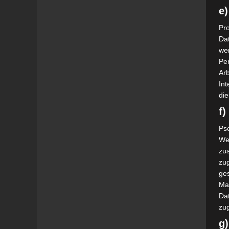
e)
Pro
Da
wer
Pe
Arb
Int
die
f
Ps
We
zus
zu
ge
Ma
Dat
zu
g)