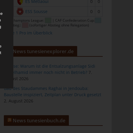
15
ES Métlaoui
0
0
16
ESS Sousse
0
0
he
n
CAF Champions League:
| CAF Confederation Cup:
| Abstieg::
(sofortiger Abstieg ohne Relegation)
g
Ligue 1 Pro im Überblick
e
News tunesienexplorer.de
t
Sousse: Warum ist die Entsalzungsanlage Sidi
Abdelhamid immer noch nicht in Betrieb?
7.
August 2026
des
Bau des Staudammes Raghai in Jendouba:
Baustelle inspiziert, Zeitplan unter Druck gesetzt
2. August 2026
ng
News tunesienbuch.de
h