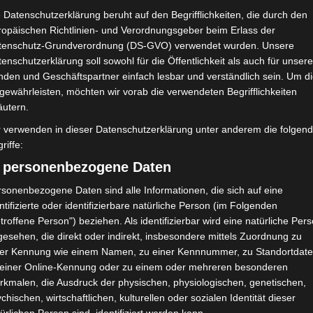
Étoile Olympique Sidi Bouzid
 Datenschutzerklärung beruht auf den Begrifflichkeiten, die durch den
(EOSB)
ropäischen Richtlinien- und Verordnungsgeber beim Erlass der
tenschutz-Grundverordnung (DS-GVO) verwendet wurden. Unsere
enschutzerklärung soll sowohl für die Öffentlichkeit als auch für unser
NDERGEBNIS
nden und Geschäftspartner einfach lesbar und verständlich sein. Um d
 Olympique de Gabès
gewährleisten, möchten wir vorab die verwendeten Begrifflichkeiten
äutern.
r verwenden in dieser Datenschutzerklärung unter anderem die folgen
riffe:
) personenbezogene Daten
sonenbezogene Daten sind alle Informationen, die sich auf eine
wafel
Aigle Sportif Jelma (ASJ) – Espoir Sportif Bouche
ntifizierte oder identifizierbare natürliche Person (im Folgenden
mma (ESB)
troffene Person") beziehen. Als identifizierbar wird eine natürliche Per
esehen, die direkt oder indirekt, insbesondere mittels Zuordnung zu
ner Kennung wie einem Namen, zu einer Kennnummer, zu Standortdate
 einer Online-Kennung oder zu einem oder mehreren besonderen
rkmalen, die Ausdruck der physischen, physiologischen, genetischen,
chischen, wirtschaftlichen, kulturellen oder sozialen Identität dieser