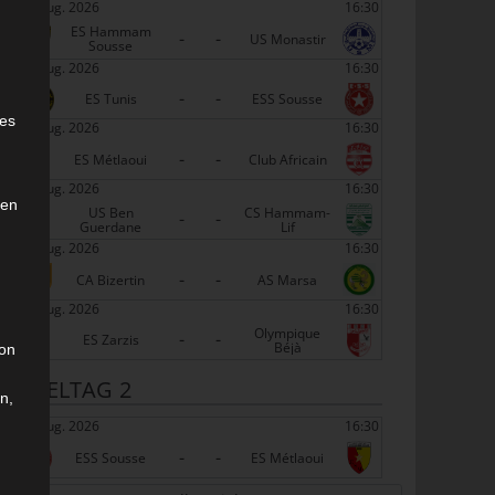
22 Aug. 2026
16:30
ES Hammam
-
-
US Monastir
Sousse
22 Aug. 2026
16:30
-
-
e
ES Tunis
ESS Sousse
ies
22 Aug. 2026
16:30
-
-
ES Métlaoui
Club Africain
22 Aug. 2026
16:30
den
US Ben
CS Hammam-
-
-
Guerdane
Lif
22 Aug. 2026
16:30
-
-
CA Bizertin
AS Marsa
22 Aug. 2026
16:30
Olympique
-
-
ES Zarzis
Béjà
son
SPIELTAG 2
n,
29 Aug. 2026
16:30
-
-
ESS Sousse
ES Métlaoui