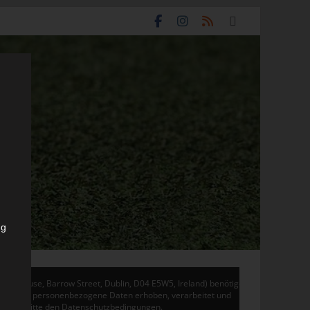
ng
don House, Barrow Street, Dublin, D04 E5W5, Ireland) benötigen
 Adsense personenbezogene Daten erhoben, verarbeitet und
en Sie bitte den Datenschutzbedingungen.