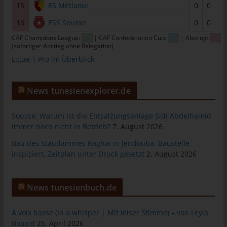
15
ES Métlaoui
0
0
tunesienfussball.de
16
ESS Sousse
0
0
Uwe Wassenberg
CAF Champions League:
| CAF Confederation Cup:
| Abstieg::
Rue 2 Mars
(sofortiger Abstieg ohne Relegation)
4022 Akouda - Tunesien
Ligue 1 Pro im Überblick
Telefon: +216 216 16 616
News tunesienexplorer.de
E-Mail:
Sousse: Warum ist die Entsalzungsanlage Sidi Abdelhamid
Cookies
immer noch nicht in Betrieb?
7. August 2026
Die Internetseiten verwenden Cookies. Cookies sind
Bau des Staudammes Raghai in Jendouba: Baustelle
Textdateien, welche über einen Internetbrowser auf einem
inspiziert, Zeitplan unter Druck gesetzt
2. August 2026
Computersystem abgelegt und gespeichert werden.
Zahlreiche Internetseiten und Server verwenden Cookies. Viele
Cookies enthalten eine sogenannte Cookie-ID. Eine Cookie-ID
News tunesienbuch.de
ist eine eindeutige Kennung des Cookies. Sie besteht aus einer
Zeichenfolge, durch welche Internetseiten und Server dem
À voix basse (In a whisper | Mit leiser Stimme) – von Leyla
konkreten Internetbrowser zugeordnet werden können, in dem
Bouzid
25. April 2026