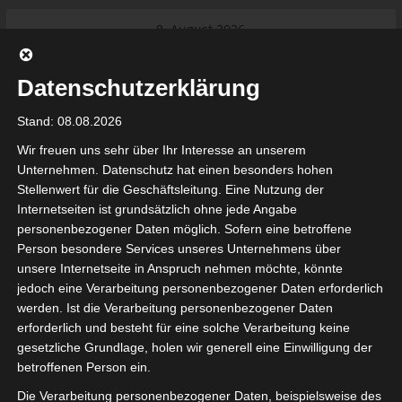
Skip
8. August 2026
to
Das Neueste:
Ligue 1 Pro: Saison 2026/2027
content
beginnt am 22. und 23. August
Datenschutzerklärung
2026 (Update)
El Gawafel Sportives de Gafsa
Stand: 08.08.2026
(EGSG) kündigt Rückzug aus der
Meisterschaft an
Wir freuen uns sehr über Ihr Interesse an unserem
Ligue 1 Pro: Spielplan der ersten 15
Unternehmen. Datenschutz hat einen besonders hohen
Spieltage der Saison 2026/2027
Stellenwert für die Geschäftsleitung. Eine Nutzung der
Ligue 2 Pro Tunesien 2026/2027 –
Internetseiten ist grundsätzlich ohne jede Angabe
Saison beginnt am am 19./20.
tunesienfussball.de
personenbezogener Daten möglich. Sofern eine betroffene
September 2026
Person besondere Services unseres Unternehmens über
Internationaler Sportgerichtshof
unsere Internetseite in Anspruch nehmen möchte, könnte
lehnt Eilverfahren ab – AS Soliman
Tunesien Ligafußball
jedoch eine Verarbeitung personenbezogener Daten erforderlich
steuert auf die Ligue 2 zu
werden. Ist die Verarbeitung personenbezogener Daten
erforderlich und besteht für eine solche Verarbeitung keine
gesetzliche Grundlage, holen wir generell eine Einwilligung der
betroffenen Person ein.
Die Verarbeitung personenbezogener Daten, beispielsweise des