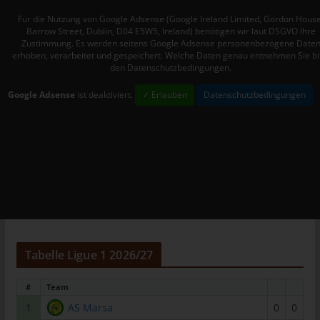
Mitgliedstaaten vorgesehen werden.
Für die Nutzung von Google Adsense (Google Ireland Limited, Gordon House
h) Auftragsverarbeiter
Barrow Street, Dublin, D04 E5W5, Ireland) benötigen wir laut DSGVO Ihre
Zustimmung. Es werden seitens Google Adsense personenbezogene Date
Auftragsverarbeiter ist eine natürliche oder juristische Person,
erhoben, verarbeitet und gespeichert. Welche Daten genau entnehmen Sie bi
den Datenschutzbedingungen.
Behörde, Einrichtung oder andere Stelle, die personenbezogene
Daten im Auftrag des Verantwortlichen verarbeitet.
Google Adsense
ist deaktiviert.
✓ Erlauben
Datenschutzbedingungen
i) Empfänger
Empfänger ist eine natürliche oder juristische Person, Behörde,
Einrichtung oder andere Stelle, der personenbezogene Daten
offengelegt werden, unabhängig davon, ob es sich bei ihr um
einen Dritten handelt oder nicht. Behörden, die im Rahmen
eines bestimmten Untersuchungsauftrags nach dem
Unionsrecht oder dem Recht der Mitgliedstaaten
möglicherweise personenbezogene Daten erhalten, gelten
jedoch nicht als Empfänger.
Tabelle Ligue 1 2026/27
j) Dritter
Dritter ist eine natürliche oder juristische Person, Behörde,
#
Team
Einrichtung oder andere Stelle außer der betroffenen Person,
1
AS Marsa
0
0
dem Verantwortlichen, dem Auftragsverarbeiter und den