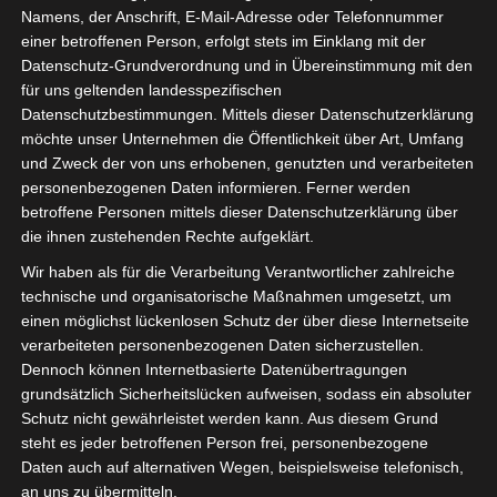
Namens, der Anschrift, E-Mail-Adresse oder Telefonnummer
einer betroffenen Person, erfolgt stets im Einklang mit der
Datenschutz-Grundverordnung und in Übereinstimmung mit den
für uns geltenden landesspezifischen
Datenschutzbestimmungen. Mittels dieser Datenschutzerklärung
möchte unser Unternehmen die Öffentlichkeit über Art, Umfang
und Zweck der von uns erhobenen, genutzten und verarbeiteten
personenbezogenen Daten informieren. Ferner werden
Für die Nutzung von Google Adsense (Google Ireland Limited, Gordon House
betroffene Personen mittels dieser Datenschutzerklärung über
Barrow Street, Dublin, D04 E5W5, Ireland) benötigen wir laut DSGVO Ihre
die ihnen zustehenden Rechte aufgeklärt.
Zustimmung. Es werden seitens Google Adsense personenbezogene Date
erhoben, verarbeitet und gespeichert. Welche Daten genau entnehmen Sie bi
Wir haben als für die Verarbeitung Verantwortlicher zahlreiche
den Datenschutzbedingungen.
technische und organisatorische Maßnahmen umgesetzt, um
einen möglichst lückenlosen Schutz der über diese Internetseite
Google Adsense
ist deaktiviert.
✓ Erlauben
Datenschutzbedingungen
verarbeiteten personenbezogenen Daten sicherzustellen.
Dennoch können Internetbasierte Datenübertragungen
grundsätzlich Sicherheitslücken aufweisen, sodass ein absoluter
Schutz nicht gewährleistet werden kann. Aus diesem Grund
steht es jeder betroffenen Person frei, personenbezogene
Daten auch auf alternativen Wegen, beispielsweise telefonisch,
an uns zu übermitteln.