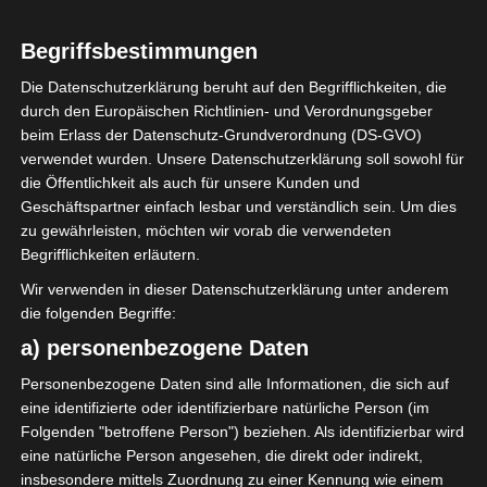
Begriffsbestimmungen
Die Datenschutzerklärung beruht auf den Begrifflichkeiten, die
durch den Europäischen Richtlinien- und Verordnungsgeber
Sie befinden sich hier:
Startseite
»
Stade Gabèsien
beim Erlass der Datenschutz-Grundverordnung (DS-GVO)
(SG) – Union Sportive de Ksour Essef (USKE)
verwendet wurden. Unsere Datenschutzerklärung soll sowohl für
die Öffentlichkeit als auch für unsere Kunden und
Geschäftspartner einfach lesbar und verständlich sein. Um dies
zu gewährleisten, möchten wir vorab die verwendeten
Begrifflichkeiten erläutern.
5 Okt. 2025
-
15:00
Meisterschaft Tunesien 2025/2026 - Ligue 2
Wir verwenden in dieser Datenschutzerklärung unter anderem
- Ligue 2 - Gruppe B
| Spieltag 3
die folgenden Begriffe:
Halbzeit: -
a) personenbezogene Daten
Personenbezogene Daten sind alle Informationen, die sich auf
0
eine identifizierte oder identifizierbare natürliche Person (im
Stade Gabèsien
Folgenden "betroffene Person") beziehen. Als identifizierbar wird
(SG)
eine natürliche Person angesehen, die direkt oder indirekt,
insbesondere mittels Zuordnung zu einer Kennung wie einem