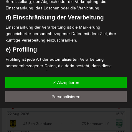
Bereitstellung, den Abgleich oder die Verknüpfung, die
SPIELTAG 1
Einschränkung, das Löschen oder die Vernichtung.
d) Einschränkung der Verarbeitung
22 Aug. 2026
16:30
Einschränkung der Verarbeitung ist die Markierung
-
-
PS Sakiet Eddaïer
JS Omrane
gespeicherter personenbezogener Daten mit dem Ziel, ihre
22 Aug. 2026
16:30
künftige Verarbeitung einzuschränken.
-
-
Stade Tunisien
CS Sfax
e) Profiling
22 Aug. 2026
16:30
Profiling ist jede Art der automatisierten Verarbeitung
-
-
personenbezogener Daten, die darin besteht, dass diese
ES Hammam Sousse
US Monastir
personenbezogenen Daten verwendet werden, um bestimmte
22 Aug. 2026
16:30
persönliche Aspekte, die sich auf eine natürliche Person
✓ Akzeptieren
-
-
beziehen, zu bewerten, insbesondere, um Aspekte bezüglich
ES Tunis
ESS Sousse
Arbeitsleistung, wirtschaftlicher Lage, Gesundheit, persönlicher
22 Aug. 2026
16:30
Personalisieren
Vorlieben, Interessen, Zuverlässigkeit, Verhalten, Aufenthaltsort
-
-
ES Métlaoui
Club Africain
oder Ortswechsel dieser natürlichen Person zu analysieren oder
vorherzusagen.
22 Aug. 2026
16:30
f) Pseudonymisierung
-
-
US Ben Guerdane
CS Hammam-Lif
Pseudonymisierung ist die Verarbeitung personenbezogener