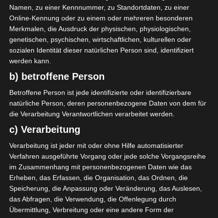
Namen, zu einer Kennnummer, zu Standortdaten, zu einer
0
Online-Kennung oder zu einem oder mehreren besonderen
Union Sportive de
Merkmalen, die Ausdruck der physischen, physiologischen,
Ksour Essef
(USKE)
genetischen, psychischen, wirtschaftlichen, kulturellen oder
sozialen Identität dieser natürlichen Person sind, identifiziert
werden kann.
ENDERGEBNIS
b) betroffene Person
Stade Olympique de Gabès
Betroffene Person ist jede identifizierte oder identifizierbare
natürliche Person, deren personenbezogene Daten von dem für
die Verarbeitung Verantwortlichen verarbeitet werden.
c) Verarbeitung
Verarbeitung ist jeder mit oder ohne Hilfe automatisierter
Verfahren ausgeführte Vorgang oder jede solche Vorgangsreihe
Sporting Club Moknine (SCM) – El Gawafel Sportive
im Zusammenhang mit personenbezogenen Daten wie das
Erheben, das Erfassen, die Organisation, das Ordnen, die
s de Gafsa (EGSG)
Speicherung, die Anpassung oder Veränderung, das Auslesen,
Kalâa Sport (KS) – Espoir Sportif Bouchemma (ESB)
das Abfragen, die Verwendung, die Offenlegung durch
Die nächsten Begegnungen
Übermittlung, Verbreitung oder eine andere Form der