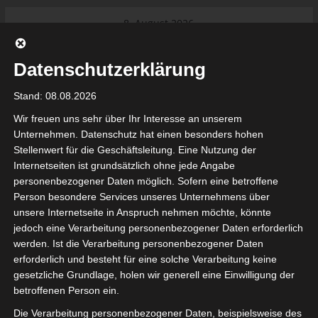
Skip
8. August 2026
to
Das Neueste:
Ligue 1 Pro: Saison 2026/2027
content
beginnt am 22. und 23. August
Datenschutzerklärung
2026 (Update)
El Gawafel Sportives de Gafsa
Stand: 08.08.2026
(EGSG) kündigt Rückzug aus der
Meisterschaft an
Wir freuen uns sehr über Ihr Interesse an unserem
Ligue 1 Pro: Spielplan der ersten 15
Unternehmen. Datenschutz hat einen besonders hohen
Spieltage der Saison 2026/2027
Stellenwert für die Geschäftsleitung. Eine Nutzung der
Ligue 2 Pro Tunesien 2026/2027 –
Internetseiten ist grundsätzlich ohne jede Angabe
Saison beginnt am am 19./20.
tunesienfussball.de
personenbezogener Daten möglich. Sofern eine betroffene
September 2026
Person besondere Services unseres Unternehmens über
Internationaler Sportgerichtshof
unsere Internetseite in Anspruch nehmen möchte, könnte
lehnt Eilverfahren ab – AS Soliman
Tunesien Ligafußball
jedoch eine Verarbeitung personenbezogener Daten erforderlich
steuert auf die Ligue 2 zu
werden. Ist die Verarbeitung personenbezogener Daten
Nutzung von Google Adsense (Google Ireland Limited, Gordon House, Barrow Stree
erforderlich und besteht für eine solche Verarbeitung keine
, Ireland) benötigen wir laut DSGVO Ihre Zustimmung. Es werden seitens Goog
gesetzliche Grundlage, holen wir generell eine Einwilligung der
nbezogene Daten erhoben, verarbeitet und gespeichert. Welche Daten genau 
bitte den Datenschutzbedingungen.
betroffenen Person ein.
Die Verarbeitung personenbezogener Daten, beispielsweise des
Google Adsense
ist deaktiviert.
✓ Erlauben
Datenschutzbedingungen