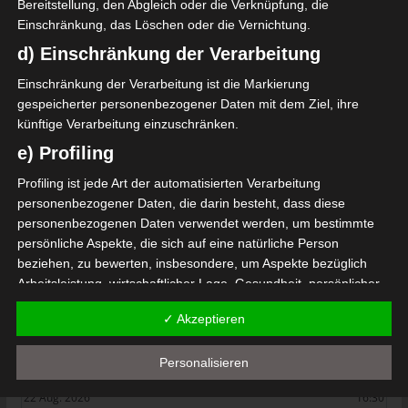
Bereitstellung, den Abgleich oder die Verknüpfung, die
Einschränkung, das Löschen oder die Vernichtung.
El Gawafel Sportives de Gafsa (EGSG) – Avenir Spo
d) Einschränkung der Verarbeitung
rtif de Soliman (ASS)
Einschränkung der Verarbeitung ist die Markierung
Union Sportive de Tataouine (UST) – Club Sportif Sf
gespeicherter personenbezogener Daten mit dem Ziel, ihre
axien (CSS)
künftige Verarbeitung einzuschränken.
Die nächsten Begegnungen
e) Profiling
Profiling ist jede Art der automatisierten Verarbeitung
SPIELTAG 1
personenbezogener Daten, die darin besteht, dass diese
22 Aug. 2026
16:30
personenbezogenen Daten verwendet werden, um bestimmte
persönliche Aspekte, die sich auf eine natürliche Person
-
-
PS Sakiet Eddaïer
JS Omrane
beziehen, zu bewerten, insbesondere, um Aspekte bezüglich
22 Aug. 2026
16:30
Arbeitsleistung, wirtschaftlicher Lage, Gesundheit, persönlicher
Vorlieben, Interessen, Zuverlässigkeit, Verhalten, Aufenthaltsort
-
-
Stade Tunisien
CS Sfax
✓ Akzeptieren
oder Ortswechsel dieser natürlichen Person zu analysieren oder
22 Aug. 2026
16:30
vorherzusagen.
Personalisieren
-
-
ES Hammam Sousse
US Monastir
f) Pseudonymisierung
22 Aug. 2026
16:30
Pseudonymisierung ist die Verarbeitung personenbezogener