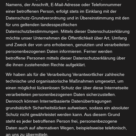
Namens, der Anschrift, E-Mail-Adresse oder Telefonnummer
einer betroffenen Person, erfolgt stets im Einklang mit der
Datenschutz-Grundverordnung und in Übereinstimmung mit den
für uns geltenden landesspezifischen
Sie befinden sich hier:
Startseite
»
Union Sportive de
Datenschutzbestimmungen. Mittels dieser Datenschutzerklärung
möchte unser Unternehmen die Öffentlichkeit über Art, Umfang
Ben Guerdane (USBG) – Étoile Sportive de Métlaoui
und Zweck der von uns erhobenen, genutzten und verarbeiteten
(ESM)
personenbezogenen Daten informieren. Ferner werden
betroffene Personen mittels dieser Datenschutzerklärung über
die ihnen zustehenden Rechte aufgeklärt.
Wir haben als für die Verarbeitung Verantwortlicher zahlreiche
3 März 2025
-
14:00
technische und organisatorische Maßnahmen umgesetzt, um
Meisterschaft Tunesien 2024/2025
|
einen möglichst lückenlosen Schutz der über diese Internetseite
Spieltag 23
verarbeiteten personenbezogenen Daten sicherzustellen.
Dennoch können Internetbasierte Datenübertragungen
Halbzeit: 2-0
grundsätzlich Sicherheitslücken aufweisen, sodass ein absoluter
Schutz nicht gewährleistet werden kann. Aus diesem Grund
2
Union Sportive de
steht es jeder betroffenen Person frei, personenbezogene
Ben Guerdane
Daten auch auf alternativen Wegen, beispielsweise telefonisch,
(USBG)
an uns zu übermitteln.