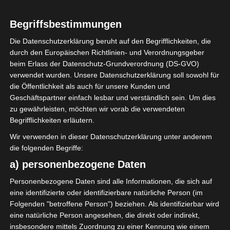
Begriffsbestimmungen
2
Étoile Sportive de
Die Datenschutzerklärung beruht auf den Begrifflichkeiten, die
Métlaoui (ESM)
durch den Europäischen Richtlinien- und Verordnungsgeber
beim Erlass der Datenschutz-Grundverordnung (DS-GVO)
verwendet wurden. Unsere Datenschutzerklärung soll sowohl für
die Öffentlichkeit als auch für unsere Kunden und
ENDERGEBNIS
Geschäftspartner einfach lesbar und verständlich sein. Um dies
zu gewährleisten, möchten wir vorab die verwendeten
Stade du 7-Mars - Ben Guerdane
Begrifflichkeiten erläutern.
Wir verwenden in dieser Datenschutzerklärung unter anderem
TORE
die folgenden Begriffe:
Tor
a) personenbezogene Daten
3'
Adnene Yaakoubi
Personenbezogene Daten sind alle Informationen, die sich auf
Elfmetertor
21'
S. Laabidi
eine identifizierte oder identifizierbare natürliche Person (im
Tor
Folgenden "betroffene Person") beziehen. Als identifizierbar wird
75'
A. Aouled Behi
eine natürliche Person angesehen, die direkt oder indirekt,
Tor
insbesondere mittels Zuordnung zu einer Kennung wie einem
90'