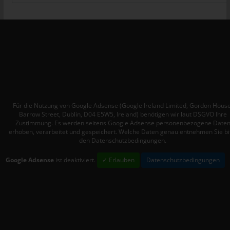
Mitgliedstaaten vorgesehen werden.
h) Auftragsverarbeiter
Auftragsverarbeiter ist eine natürliche oder juristische Person,
Behörde, Einrichtung oder andere Stelle, die personenbezogene
Daten im Auftrag des Verantwortlichen verarbeitet.
i) Empfänger
Empfänger ist eine natürliche oder juristische Person, Behörde,
Einrichtung oder andere Stelle, der personenbezogene Daten
Für die Nutzung von Google Adsense (Google Ireland Limited, Gordon House
Barrow Street, Dublin, D04 E5W5, Ireland) benötigen wir laut DSGVO Ihre
offengelegt werden, unabhängig davon, ob es sich bei ihr um
Zustimmung. Es werden seitens Google Adsense personenbezogene Date
einen Dritten handelt oder nicht. Behörden, die im Rahmen
erhoben, verarbeitet und gespeichert. Welche Daten genau entnehmen Sie bi
eines bestimmten Untersuchungsauftrags nach dem
den Datenschutzbedingungen.
Unionsrecht oder dem Recht der Mitgliedstaaten
Google Adsense
ist deaktiviert.
✓ Erlauben
Datenschutzbedingungen
möglicherweise personenbezogene Daten erhalten, gelten
jedoch nicht als Empfänger.
j) Dritter
Dritter ist eine natürliche oder juristische Person, Behörde,
Einrichtung oder andere Stelle außer der betroffenen Person,
dem Verantwortlichen, dem Auftragsverarbeiter und den