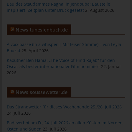
das Cookie gespeichert wurde. Dies ermöglicht es den
Bau des Staudammes Raghai in Jendouba: Baustelle
besuchten Internetseiten und Servern, den individuellen
inspiziert, Zeitplan unter Druck gesetzt
2. August 2026
Browser der betroffenen Person von anderen Internetbrowsern,
die andere Cookies enthalten, zu unterscheiden. Ein bestimmter
Internetbrowser kann über die eindeutige Cookie-ID
News tunesienbuch.de
wiedererkannt und identifiziert werden.
Durch den Einsatz von Cookies kann den Nutzern dieser
À voix basse (In a whisper | Mit leiser Stimme) – von Leyla
Internetseite nutzerfreundlichere Services bereitstellen, die ohne
Bouzid
25. April 2026
die Cookie-Setzung nicht möglich wären.
Kaouther Ben Hania: „The Voice of Hind Rajab“ für den
Mittels eines Cookies können die Informationen und Angebote
Oscar als bester internationaler Film nominiert
22. Januar
auf unserer Internetseite im Sinne des Benutzers optimiert
2026
werden. Cookies ermöglichen uns, wie bereits erwähnt, die
Benutzer unserer Internetseite wiederzuerkennen. Zweck dieser
Wiedererkennung ist es, den Nutzern die Verwendung unserer
News soussewetter.de
Internetseite zu erleichtern. Der Benutzer einer Internetseite, die
Cookies verwendet, muss beispielsweise nicht bei jedem
Das Strandwetter für dieses Wochenende 25./26. Juli 2026
Besuch der Internetseite erneut seine Zugangsdaten eingeben,
24. Juli 2026
weil dies von der Internetseite und dem auf dem
Badeverbot am Fr, 24. Juli 2026 an allen Küsten im Norden,
Computersystem des Benutzers abgelegten Cookie
Osten und Süden
23. Juli 2026
übernommen wird. Ein weiteres Beispiel ist das Cookie eines