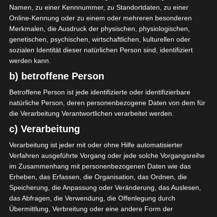
A. Mazhoud
Namen, zu einer Kennnummer, zu Standortdaten, zu einer
Online-Kennung oder zu einem oder mehreren besonderen
Merkmalen, die Ausdruck der physischen, physiologischen,
AUFSTELLUNGEN
genetischen, psychischen, wirtschaftlichen, kulturellen oder
sozialen Identität dieser natürlichen Person sind, identifiziert
Union Sportive de Ben Guerdane (USBG)
werden kann.
b) betroffene Person
S. Laabidi
D
21'
Betroffene Person ist jede identifizierte oder identifizierbare
Adnene Yaakoubi
3'
natürliche Person, deren personenbezogene Daten von dem für
die Verarbeitung Verantwortlichen verarbeitet werden.
Étoile Sportive de Métlaoui (ESM)
c) Verarbeitung
Verarbeitung ist jeder mit oder ohne Hilfe automatisierter
A. Aouled Behi
M
75'
Verfahren ausgeführte Vorgang oder jede solche Vorgangsreihe
A. Mazhoud
D
90'
im Zusammenhang mit personenbezogenen Daten wie das
Erheben, das Erfassen, die Organisation, das Ordnen, die
Speicherung, die Anpassung oder Veränderung, das Auslesen,
das Abfragen, die Verwendung, die Offenlegung durch
Übermittlung, Verbreitung oder eine andere Form der