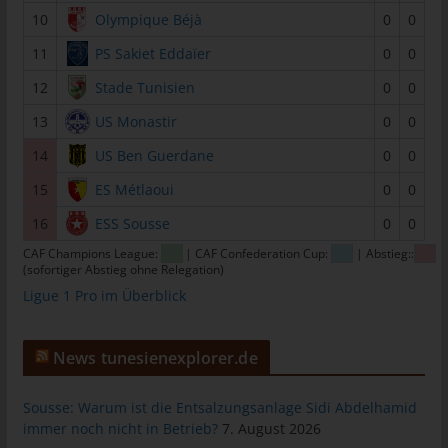
10
Olympique Béjà
0
0
tunesienfussball.de
Uwe Wassenberg
11
PS Sakiet Eddaïer
0
0
Rue 2 Mars
12
Stade Tunisien
0
0
4022 Akouda - Tunesien
13
US Monastir
0
0
Telefon: +216 216 16 616
14
US Ben Guerdane
0
0
E-Mail:
15
ES Métlaoui
0
0
16
ESS Sousse
0
0
Cookies
CAF Champions League:
| CAF Confederation Cup:
| Abstieg::
Die Internetseiten verwenden Cookies. Cookies sind
(sofortiger Abstieg ohne Relegation)
Textdateien, welche über einen Internetbrowser auf einem
Ligue 1 Pro im Überblick
Computersystem abgelegt und gespeichert werden.
Zahlreiche Internetseiten und Server verwenden Cookies. Viele
News tunesienexplorer.de
Cookies enthalten eine sogenannte Cookie-ID. Eine Cookie-ID
ist eine eindeutige Kennung des Cookies. Sie besteht aus einer
Zeichenfolge, durch welche Internetseiten und Server dem
Sousse: Warum ist die Entsalzungsanlage Sidi Abdelhamid
immer noch nicht in Betrieb?
7. August 2026
konkreten Internetbrowser zugeordnet werden können, in dem