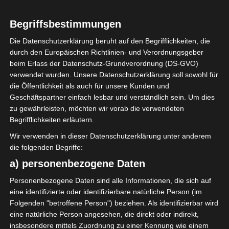
Begriffsbestimmungen
Die Datenschutzerklärung beruht auf den Begrifflichkeiten, die
durch den Europäischen Richtlinien- und Verordnungsgeber
Sie befinden sich hier:
Startseite
»
Union Sportive de
beim Erlass der Datenschutz-Grundverordnung (DS-GVO)
Ben Guerdane (USBG) – Union Sportive de Tataouine
verwendet wurden. Unsere Datenschutzerklärung soll sowohl für
(UST)
die Öffentlichkeit als auch für unsere Kunden und
Geschäftspartner einfach lesbar und verständlich sein. Um dies
zu gewährleisten, möchten wir vorab die verwendeten
Begrifflichkeiten erläutern.
6 Apr. 2022
-
14:00
Wir verwenden in dieser Datenschutzerklärung unter anderem
Meisterschaft Tunesien 2021/22 -
die folgenden Begriffe:
Gruppenphase
| Spieltag 12
a) personenbezogene Daten
Halbzeit: -
Mit Zuschauern
Personenbezogene Daten sind alle Informationen, die sich auf
eine identifizierte oder identifizierbare natürliche Person (im
0
Folgenden "betroffene Person") beziehen. Als identifizierbar wird
Union Sportive de
Ben Guerdane
eine natürliche Person angesehen, die direkt oder indirekt,
(USBG)
insbesondere mittels Zuordnung zu einer Kennung wie einem