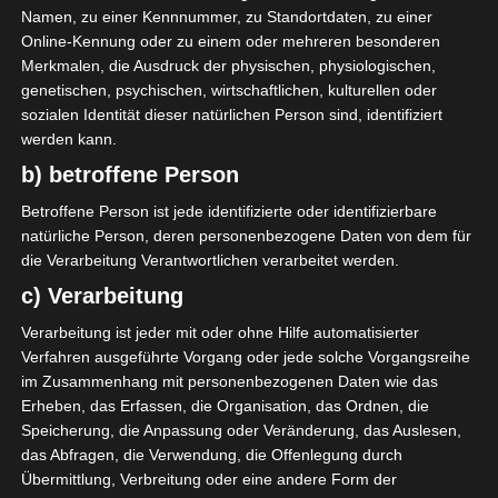
Namen, zu einer Kennnummer, zu Standortdaten, zu einer
Online-Kennung oder zu einem oder mehreren besonderen
Merkmalen, die Ausdruck der physischen, physiologischen,
0
Union Sportive de
genetischen, psychischen, wirtschaftlichen, kulturellen oder
Tataouine (UST)
sozialen Identität dieser natürlichen Person sind, identifiziert
werden kann.
b) betroffene Person
ENDERGEBNIS
Betroffene Person ist jede identifizierte oder identifizierbare
natürliche Person, deren personenbezogene Daten von dem für
Stade du 7-Mars - Ben Guerdane
die Verarbeitung Verantwortlichen verarbeitet werden.
c) Verarbeitung
Verarbeitung ist jeder mit oder ohne Hilfe automatisierter
Verfahren ausgeführte Vorgang oder jede solche Vorgangsreihe
im Zusammenhang mit personenbezogenen Daten wie das
Erheben, das Erfassen, die Organisation, das Ordnen, die
Espérance Sportive de Zarzis – Étoile Sportive du S
Speicherung, die Anpassung oder Veränderung, das Auslesen,
ahel Sousse (ESS)
das Abfragen, die Verwendung, die Offenlegung durch
Étoile Sportive de Métlaoui (ESM) – Club Athlétique
Übermittlung, Verbreitung oder eine andere Form der