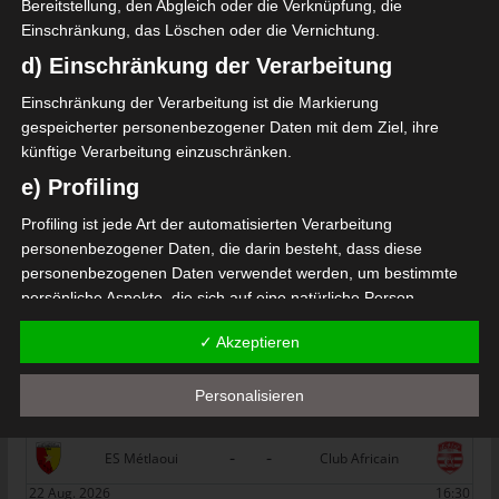
Bereitstellung, den Abgleich oder die Verknüpfung, die
Bizertin (CAB)
Einschränkung, das Löschen oder die Vernichtung.
Die nächsten Begegnungen
d) Einschränkung der Verarbeitung
SPIELTAG 1
Einschränkung der Verarbeitung ist die Markierung
gespeicherter personenbezogener Daten mit dem Ziel, ihre
22 Aug. 2026
16:30
künftige Verarbeitung einzuschränken.
-
-
PS Sakiet Eddaïer
JS Omrane
e) Profiling
22 Aug. 2026
16:30
Profiling ist jede Art der automatisierten Verarbeitung
-
-
Stade Tunisien
CS Sfax
personenbezogener Daten, die darin besteht, dass diese
personenbezogenen Daten verwendet werden, um bestimmte
22 Aug. 2026
16:30
persönliche Aspekte, die sich auf eine natürliche Person
-
-
ES Hammam Sousse
US Monastir
beziehen, zu bewerten, insbesondere, um Aspekte bezüglich
✓ Akzeptieren
Arbeitsleistung, wirtschaftlicher Lage, Gesundheit, persönlicher
22 Aug. 2026
16:30
Vorlieben, Interessen, Zuverlässigkeit, Verhalten, Aufenthaltsort
-
-
ES Tunis
ESS Sousse
Personalisieren
oder Ortswechsel dieser natürlichen Person zu analysieren oder
22 Aug. 2026
16:30
vorherzusagen.
f) Pseudonymisierung
-
-
ES Métlaoui
Club Africain
22 Aug. 2026
16:30
Pseudonymisierung ist die Verarbeitung personenbezogener