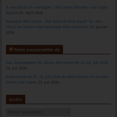
das Cookie gespeichert wurde. Dies ermöglicht es den
besuchten Internetseiten und Servern, den individuellen
À voix basse (In a whisper | Mit leiser Stimme) – von Leyla
Browser der betroffenen Person von anderen Internetbrowsern,
Bouzid
25. April 2026
die andere Cookies enthalten, zu unterscheiden. Ein bestimmter
Kaouther Ben Hania: „The Voice of Hind Rajab“ für den
Internetbrowser kann über die eindeutige Cookie-ID
Oscar als bester internationaler Film nominiert
22. Januar
wiedererkannt und identifiziert werden.
2026
Durch den Einsatz von Cookies kann den Nutzern dieser
Internetseite nutzerfreundlichere Services bereitstellen, die ohne
News soussewetter.de
die Cookie-Setzung nicht möglich wären.
Mittels eines Cookies können die Informationen und Angebote
Das Strandwetter für dieses Wochenende 25./26. Juli 2026
auf unserer Internetseite im Sinne des Benutzers optimiert
24. Juli 2026
werden. Cookies ermöglichen uns, wie bereits erwähnt, die
Benutzer unserer Internetseite wiederzuerkennen. Zweck dieser
Badeverbot am Fr, 24. Juli 2026 an allen Küsten im Norden,
Wiedererkennung ist es, den Nutzern die Verwendung unserer
Osten und Süden
23. Juli 2026
Internetseite zu erleichtern. Der Benutzer einer Internetseite, die
Cookies verwendet, muss beispielsweise nicht bei jedem
Besuch der Internetseite erneut seine Zugangsdaten eingeben,
Archiv
weil dies von der Internetseite und dem auf dem
Computersystem des Benutzers abgelegten Cookie
A
übernommen wird. Ein weiteres Beispiel ist das Cookie eines