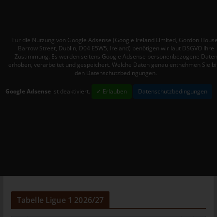
Mitgliedstaaten vorgesehen werden.
h) Auftragsverarbeiter
Auftragsverarbeiter ist eine natürliche oder juristische Person,
Für die Nutzung von Google Adsense (Google Ireland Limited, Gordon House
Behörde, Einrichtung oder andere Stelle, die personenbezogene
Barrow Street, Dublin, D04 E5W5, Ireland) benötigen wir laut DSGVO Ihre
Zustimmung. Es werden seitens Google Adsense personenbezogene Date
Daten im Auftrag des Verantwortlichen verarbeitet.
erhoben, verarbeitet und gespeichert. Welche Daten genau entnehmen Sie bi
i) Empfänger
den Datenschutzbedingungen.
Empfänger ist eine natürliche oder juristische Person, Behörde,
Google Adsense
ist deaktiviert.
✓ Erlauben
Datenschutzbedingungen
Einrichtung oder andere Stelle, der personenbezogene Daten
offengelegt werden, unabhängig davon, ob es sich bei ihr um
einen Dritten handelt oder nicht. Behörden, die im Rahmen
eines bestimmten Untersuchungsauftrags nach dem
Unionsrecht oder dem Recht der Mitgliedstaaten
möglicherweise personenbezogene Daten erhalten, gelten
jedoch nicht als Empfänger.
j) Dritter
Dritter ist eine natürliche oder juristische Person, Behörde,
Tabelle Ligue 1 2026/27
Einrichtung oder andere Stelle außer der betroffenen Person,
dem Verantwortlichen, dem Auftragsverarbeiter und den