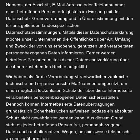
Namens, der Anschrift, E-Mail-Adresse oder Telefonnummer
einer betroffenen Person, erfolgt stets im Einklang mit der
Datenschutz-Grundverordnung und in Übereinstimmung mit den
für uns geltenden landesspezifischen
Datenschutzbestimmungen. Mittels dieser Datenschutzerklärung
möchte unser Unternehmen die Öffentlichkeit über Art, Umfang
und Zweck der von uns erhobenen, genutzten und verarbeiteten
personenbezogenen Daten informieren. Ferner werden
Für die Nutzung von Google Adsense (Google Ireland Limited, Gordon House
betroffene Personen mittels dieser Datenschutzerklärung über
Barrow Street, Dublin, D04 E5W5, Ireland) benötigen wir laut DSGVO Ihre
die ihnen zustehenden Rechte aufgeklärt.
Zustimmung. Es werden seitens Google Adsense personenbezogene Date
erhoben, verarbeitet und gespeichert. Welche Daten genau entnehmen Sie bi
Wir haben als für die Verarbeitung Verantwortlicher zahlreiche
den Datenschutzbedingungen.
technische und organisatorische Maßnahmen umgesetzt, um
einen möglichst lückenlosen Schutz der über diese Internetseite
Google Adsense
ist deaktiviert.
✓ Erlauben
Datenschutzbedingungen
verarbeiteten personenbezogenen Daten sicherzustellen.
Dennoch können Internetbasierte Datenübertragungen
grundsätzlich Sicherheitslücken aufweisen, sodass ein absoluter
Schutz nicht gewährleistet werden kann. Aus diesem Grund
steht es jeder betroffenen Person frei, personenbezogene
Daten auch auf alternativen Wegen, beispielsweise telefonisch,
an uns zu übermitteln.