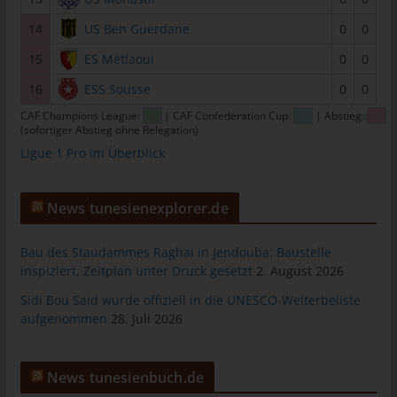
tunesienfussball.de
14
US Ben Guerdane
0
0
Uwe Wassenberg
15
ES Métlaoui
0
0
Rue 2 Mars
16
ESS Sousse
0
0
4022 Akouda - Tunesien
CAF Champions League:
| CAF Confederation Cup:
| Abstieg::
(sofortiger Abstieg ohne Relegation)
Telefon: +216 216 16 616
Ligue 1 Pro im Überblick
E-Mail:
Cookies
News tunesienexplorer.de
Die Internetseiten verwenden Cookies. Cookies sind
Bau des Staudammes Raghai in Jendouba: Baustelle
Textdateien, welche über einen Internetbrowser auf einem
inspiziert, Zeitplan unter Druck gesetzt
2. August 2026
Computersystem abgelegt und gespeichert werden.
Sidi Bou Said wurde offiziell in die UNESCO-Welterbeliste
Zahlreiche Internetseiten und Server verwenden Cookies. Viele
aufgenommen
28. Juli 2026
Cookies enthalten eine sogenannte Cookie-ID. Eine Cookie-ID
ist eine eindeutige Kennung des Cookies. Sie besteht aus einer
Zeichenfolge, durch welche Internetseiten und Server dem
News tunesienbuch.de
konkreten Internetbrowser zugeordnet werden können, in dem