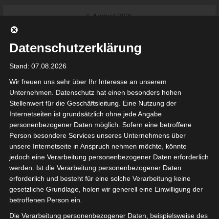
Skip
7. August 2026
to
Das Neueste:
Ligue 1 Pro: Saison 2026/2027
content
beginnt am 22. und 23. August
Datenschutzerklärung
2026 (Update)
El Gawafel Sportives de Gafsa
Stand: 07.08.2026
(EGSG) kündigt Rückzug aus der
Meisterschaft an
Wir freuen uns sehr über Ihr Interesse an unserem
Ligue 1 Pro: Spielplan der ersten 15
Unternehmen. Datenschutz hat einen besonders hohen
Spieltage der Saison 2026/2027
Stellenwert für die Geschäftsleitung. Eine Nutzung der
Ligue 2 Pro Tunesien 2026/2027 –
Internetseiten ist grundsätzlich ohne jede Angabe
Saison beginnt am am 19./20.
tunesienfussball.de
personenbezogener Daten möglich. Sofern eine betroffene
September 2026
Person besondere Services unseres Unternehmens über
Internationaler Sportgerichtshof
unsere Internetseite in Anspruch nehmen möchte, könnte
lehnt Eilverfahren ab – AS Soliman
Tunesien Ligafußball
jedoch eine Verarbeitung personenbezogener Daten erforderlich
steuert auf die Ligue 2 zu
werden. Ist die Verarbeitung personenbezogener Daten
erforderlich und besteht für eine solche Verarbeitung keine
gesetzliche Grundlage, holen wir generell eine Einwilligung der
betroffenen Person ein.
Die Verarbeitung personenbezogener Daten, beispielsweise des