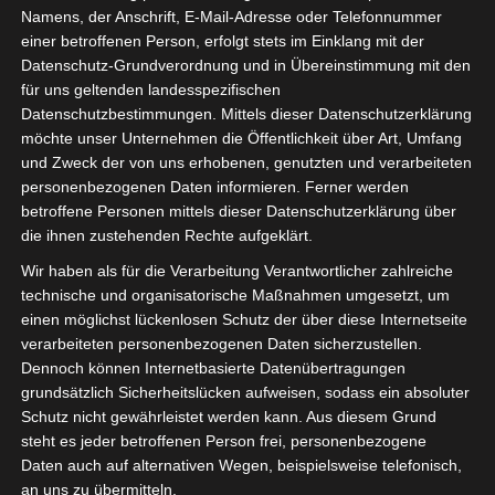
Namens, der Anschrift, E-Mail-Adresse oder Telefonnummer
einer betroffenen Person, erfolgt stets im Einklang mit der
Datenschutz-Grundverordnung und in Übereinstimmung mit den
für uns geltenden landesspezifischen
Sie befinden sich hier:
Startseite
»
Union Sportive de
Datenschutzbestimmungen. Mittels dieser Datenschutzerklärung
möchte unser Unternehmen die Öffentlichkeit über Art, Umfang
Ben Guerdane (USBG) – Union Sportive de Tataouine
und Zweck der von uns erhobenen, genutzten und verarbeiteten
(UST)
personenbezogenen Daten informieren. Ferner werden
betroffene Personen mittels dieser Datenschutzerklärung über
die ihnen zustehenden Rechte aufgeklärt.
Wir haben als für die Verarbeitung Verantwortlicher zahlreiche
25 Feb. 2024
-
14:00
technische und organisatorische Maßnahmen umgesetzt, um
Meisterschaft Tunesien 2023/2024 - Playout
einen möglichst lückenlosen Schutz der über diese Internetseite
Abstiegsrunde
| Spieltag 4
verarbeiteten personenbezogenen Daten sicherzustellen.
Dennoch können Internetbasierte Datenübertragungen
Halbzeit: 0-0
grundsätzlich Sicherheitslücken aufweisen, sodass ein absoluter
Schutz nicht gewährleistet werden kann. Aus diesem Grund
0
Union Sportive de
steht es jeder betroffenen Person frei, personenbezogene
Ben Guerdane
Daten auch auf alternativen Wegen, beispielsweise telefonisch,
(USBG)
an uns zu übermitteln.