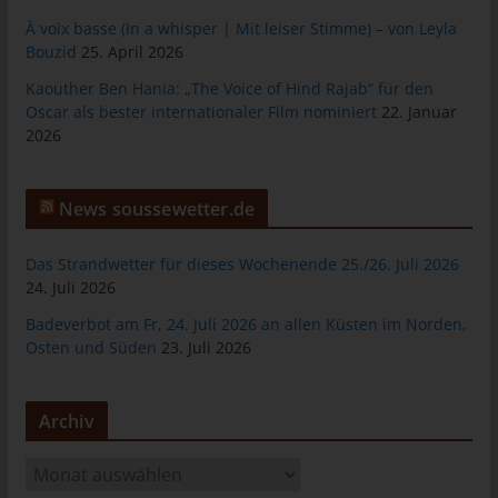
tunesienfussball.de
À voix basse (In a whisper | Mit leiser Stimme) – von Leyla
Bouzid
25. April 2026
Uwe Wassenberg
Kaouther Ben Hania: „The Voice of Hind Rajab“ für den
Rue 2 Mars
Oscar als bester internationaler Film nominiert
22. Januar
4022 Akouda - Tunesien
2026
Telefon: +216 216 16 616
E-Mail:
News soussewetter.de
Cookies
Das Strandwetter für dieses Wochenende 25./26. Juli 2026
24. Juli 2026
Die Internetseiten verwenden Cookies. Cookies sind
Textdateien, welche über einen Internetbrowser auf einem
Badeverbot am Fr, 24. Juli 2026 an allen Küsten im Norden,
Computersystem abgelegt und gespeichert werden.
Osten und Süden
23. Juli 2026
Zahlreiche Internetseiten und Server verwenden Cookies. Viele
Cookies enthalten eine sogenannte Cookie-ID. Eine Cookie-ID
Archiv
ist eine eindeutige Kennung des Cookies. Sie besteht aus einer
Zeichenfolge, durch welche Internetseiten und Server dem
A
konkreten Internetbrowser zugeordnet werden können, in dem