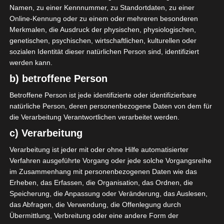
oui (ESM)
Namen, zu einer Kennnummer, zu Standortdaten, zu einer
Die nächsten Begegnungen
Online-Kennung oder zu einem oder mehreren besonderen
Merkmalen, die Ausdruck der physischen, physiologischen,
SPIELTAG 1
genetischen, psychischen, wirtschaftlichen, kulturellen oder
sozialen Identität dieser natürlichen Person sind, identifiziert
22 Aug. 2026
16:30
werden kann.
-
-
PS Sakiet Eddaïer
JS Omrane
b) betroffene Person
22 Aug. 2026
16:30
Betroffene Person ist jede identifizierte oder identifizierbare
-
-
natürliche Person, deren personenbezogene Daten von dem für
Stade Tunisien
CS Sfax
die Verarbeitung Verantwortlichen verarbeitet werden.
22 Aug. 2026
16:30
c) Verarbeitung
-
-
ES Hammam Sousse
US Monastir
Verarbeitung ist jeder mit oder ohne Hilfe automatisierter
22 Aug. 2026
16:30
Verfahren ausgeführte Vorgang oder jede solche Vorgangsreihe
-
-
im Zusammenhang mit personenbezogenen Daten wie das
ES Tunis
ESS Sousse
Erheben, das Erfassen, die Organisation, das Ordnen, die
22 Aug. 2026
16:30
Speicherung, die Anpassung oder Veränderung, das Auslesen,
-
-
ES Métlaoui
Club Africain
das Abfragen, die Verwendung, die Offenlegung durch
Übermittlung, Verbreitung oder eine andere Form der
22 Aug. 2026
16:30