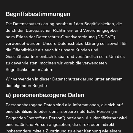
Begriffsbestimmungen
0
Union Sportive de
Die Datenschutzerklärung beruht auf den Begrifflichkeiten, die
Tataouine (UST)
durch den Europäischen Richtlinien- und Verordnungsgeber
beim Erlass der Datenschutz-Grundverordnung (DS-GVO)
verwendet wurden. Unsere Datenschutzerklärung soll sowohl für
die Öffentlichkeit als auch für unsere Kunden und
ENDERGEBNIS
Geschäftspartner einfach lesbar und verständlich sein. Um dies
zu gewährleisten, möchten wir vorab die verwendeten
Stade du 7-Mars - Ben Guerdane
Begrifflichkeiten erläutern.
Wir verwenden in dieser Datenschutzerklärung unter anderem
die folgenden Begriffe:
a) personenbezogene Daten
Personenbezogene Daten sind alle Informationen, die sich auf
Avenir Sportif de La Marsa (ASM) – Avenir Sportif
eine identifizierte oder identifizierbare natürliche Person (im
de Soliman (ASS)
Folgenden "betroffene Person") beziehen. Als identifizierbar wird
eine natürliche Person angesehen, die direkt oder indirekt,
Olympique de Béjà (OB) – Étoile Sportive de Métla
insbesondere mittels Zuordnung zu einer Kennung wie einem