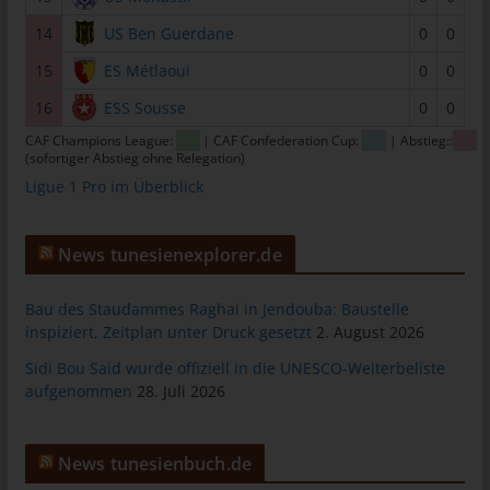
Personen, die unter der unmittelbaren Verantwortung des
14
US Ben Guerdane
0
0
Verantwortlichen oder des Auftragsverarbeiters befugt sind, die
15
ES Métlaoui
0
0
personenbezogenen Daten zu verarbeiten.
k) Einwilligung
16
ESS Sousse
0
0
CAF Champions League:
| CAF Confederation Cup:
| Abstieg::
Einwilligung ist jede von der betroffenen Person freiwillig für den
(sofortiger Abstieg ohne Relegation)
bestimmten Fall in informierter Weise und unmissverständlich
Ligue 1 Pro im Überblick
abgegebene Willensbekundung in Form einer Erklärung oder
einer sonstigen eindeutigen bestätigenden Handlung, mit der
die betroffene Person zu verstehen gibt, dass sie mit der
News tunesienexplorer.de
Verarbeitung der sie betreffenden personenbezogenen Daten
einverstanden ist.
Bau des Staudammes Raghai in Jendouba: Baustelle
inspiziert, Zeitplan unter Druck gesetzt
2. August 2026
Name und Anschrift des für die
Verarbeitung Verantwortlichen
Sidi Bou Said wurde offiziell in die UNESCO-Welterbeliste
aufgenommen
28. Juli 2026
Verantwortlicher im Sinne der Datenschutz-Grundverordnung,
sonstiger in den Mitgliedstaaten der Europäischen Union
geltenden Datenschutzgesetze und anderer Bestimmungen mit
News tunesienbuch.de
datenschutzrechtlichem Charakter ist: