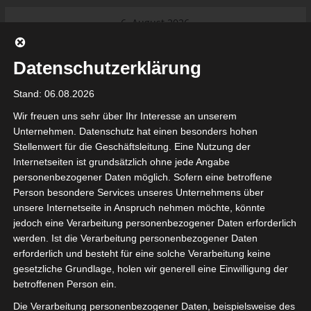
Skip
6. August 2026
to
Das Neueste:
Ligue 1 Pro: Saison 2026/2027
content
beginnt am 22. und 23. August
Datenschutzerklärung
2026 (Update)
El Gawafel Sportives de Gafsa
Stand: 06.08.2026
(EGSG) kündigt Rückzug aus der
Meisterschaft an
Wir freuen uns sehr über Ihr Interesse an unserem
Ligue 1 Pro: Spielplan der ersten 15
Unternehmen. Datenschutz hat einen besonders hohen
Spieltage der Saison 2026/2027
Stellenwert für die Geschäftsleitung. Eine Nutzung der
Ligue 2 Pro Tunesien 2026/2027 –
Internetseiten ist grundsätzlich ohne jede Angabe
Saison beginnt am am 19./20.
tunesienfussball.de
personenbezogener Daten möglich. Sofern eine betroffene
September 2026
Person besondere Services unseres Unternehmens über
Internationaler Sportgerichtshof
unsere Internetseite in Anspruch nehmen möchte, könnte
lehnt Eilverfahren ab – AS Soliman
Tunesien Ligafußball
jedoch eine Verarbeitung personenbezogener Daten erforderlich
steuert auf die Ligue 2 zu
werden. Ist die Verarbeitung personenbezogener Daten
Nutzung von Google Adsense (Google Ireland Limited, Gordon House, Barrow Stree
erforderlich und besteht für eine solche Verarbeitung keine
, Ireland) benötigen wir laut DSGVO Ihre Zustimmung. Es werden seitens Goog
gesetzliche Grundlage, holen wir generell eine Einwilligung der
nbezogene Daten erhoben, verarbeitet und gespeichert. Welche Daten genau 
bitte den Datenschutzbedingungen.
betroffenen Person ein.
Die Verarbeitung personenbezogener Daten, beispielsweise des
Google Adsense
ist deaktiviert.
✓ Erlauben
Datenschutzbedingungen