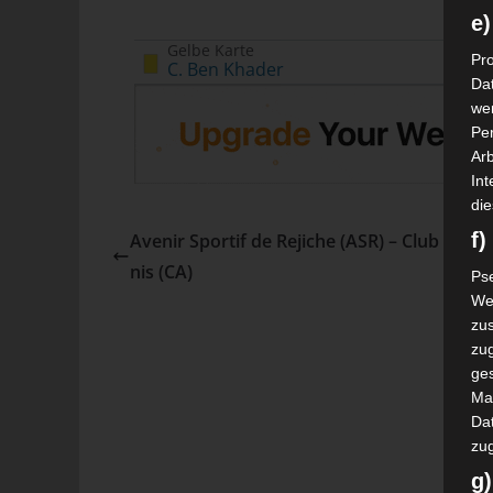
e)
Gelbe Karte
Pro
C. Ben Khader
Da
wer
Pe
Arb
Int
die
f
Avenir Sportif de Rejiche (ASR) – Club Afric
nis (CA)
Ps
We
zus
zu
ge
Ma
Dat
zu
g)