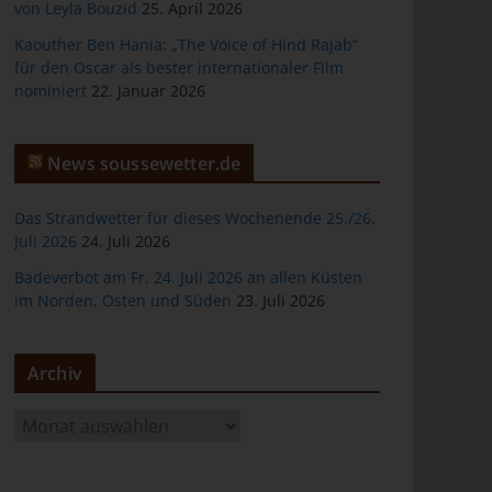
von Leyla Bouzid
25. April 2026
Kaouther Ben Hania: „The Voice of Hind Rajab“
für den Oscar als bester internationaler Film
nominiert
22. Januar 2026
er
News soussewetter.de
Das Strandwetter für dieses Wochenende 25./26.
Juli 2026
24. Juli 2026
Badeverbot am Fr, 24. Juli 2026 an allen Küsten
ten
im Norden, Osten und Süden
23. Juli 2026
gen
Archiv
A
r
c