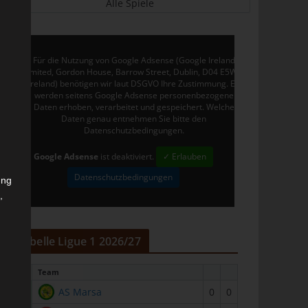
Alle Spiele
Für die Nutzung von Google Adsense (Google Ireland
Limited, Gordon House, Barrow Street, Dublin, D04 E5W5,
Ireland) benötigen wir laut DSGVO Ihre Zustimmung. Es
werden seitens Google Adsense personenbezogene
Daten erhoben, verarbeitet und gespeichert. Welche
Daten genau entnehmen Sie bitte den
Datenschutzbedingungen.
Google Adsense
ist deaktiviert.
✓ Erlauben
Datenschutzbedingungen
ung
,
r
Tabelle Ligue 1 2026/27
#
Team
1
AS Marsa
0
0