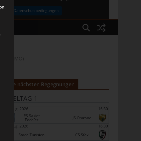
on,
uben
Datenschutzbedingungen
n
nne (USMO)
Die nächsten Begegnungen
SPIELTAG 1
22 Aug. 2026
16:30
PS Sakiet
-
-
JS Omrane
Eddaïer
22 Aug. 2026
16:30
-
-
Stade Tunisien
CS Sfax