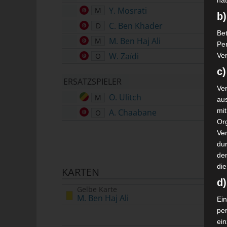
nat
Y. Mosrati
M
b)
C. Ben Khader
D
Bet
M. Ben Haj Ali
M
Pe
W. Zaïdi
O
Ver
c)
ERSATZSPIELER
Ver
O. Ulitch
M
au
mi
A. Chaabane
O
Or
Ve
dur
de
die
KARTEN
d
Gelbe Karte
M. Ben Haj Ali
Ein
pe
ei