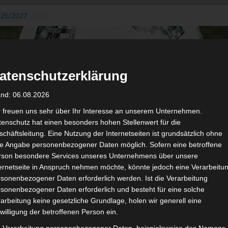
gerichtshof
 – AS Soliman
2 zu
026/2027
3. August
de Gafsa
atenschutzerklärung
ug aus der
and: 06.08.2026
n der ersten 15
 2026/2027
r freuen uns sehr über Ihr Interesse an unserem Unternehmen.
 2026/2027 –
enschutz hat einen besonders hohen Stellenwert für die
 19./20.
chäftsleitung. Eine Nutzung der Internetseiten ist grundsätzlich ohne
de Angabe personenbezogener Daten möglich. Sofern eine betroffene
rson besondere Services unseres Unternehmens über unsere
ternetseite in Anspruch nehmen möchte, könnte jedoch eine Verarbeitu
sonenbezogener Daten erforderlich werden. Ist die Verarbeitung
sonenbezogener Daten erforderlich und besteht für eine solche
arbeitung keine gesetzliche Grundlage, holen wir generell eine
de
Für die Nutzung von Google Adsense (Google Ireland Limited, Gor
willigung der betroffenen Person ein.
wir laut DSGVO Ihre Zustimmung. Es werden seitens Google
gespeichert. Welche Daten genau entnehm