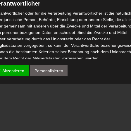
rantwortlicher
antwortlicher oder für die Verarbeitung Verantwortlicher ist die natürlic
r juristische Person, Behörde, Einrichtung oder andere Stelle, die allei
er gemeinsam mit anderen über die Zwecke und Mittel der Verarbeitun
n personenbezogenen Daten entscheidet. Sind die Zwecke und Mittel
eser Verarbeitung durch das Unionsrecht oder das Recht der
tgliedstaaten vorgegeben, so kann der Verantwortliche beziehungsweis
nnen die bestimmten Kriterien seiner Benennung nach dem Unionsrech
er dem Recht der Mitgliedstaaten vorgesehen werden.
 Auftragsverarbeiter
✓ Akzeptieren
Personalisieren
tragsverarbeiter ist eine natürliche oder juristische Person, Behörde,
nrichtung oder andere Stelle, die personenbezogene Daten im Auftrag 
antwortlichen verarbeitet.
) Empfänger
fänger ist eine natürliche oder juristische Person, Behörde, Einrichtu
er andere Stelle, der personenbezogene Daten offengelegt werden,
bhängig davon, ob es sich bei ihr um einen Dritten handelt oder nicht.
hörden, die im Rahmen eines bestimmten Untersuchungsauftrags nac