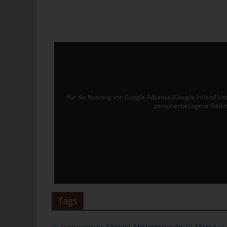
Ver
de
un
tun
Uw
Ru
Für die Nutzung von Google Adsense (Google Ireland Lim
40
personenbezogene Daten 
Te
E-
C
Die
üb
ge
Tags
Zah
ent
Abstieg
Abstiegsrunde
AS Marsa