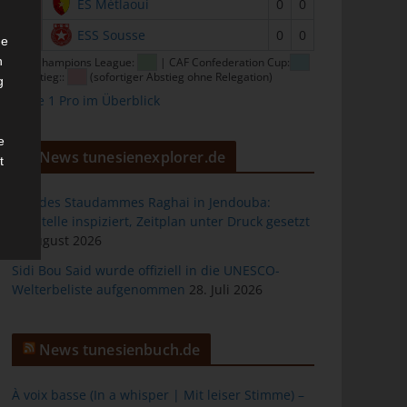
15
ES Métlaoui
0
0
16
ESS Sousse
0
0
he
n
CAF Champions League:
| CAF Confederation Cup:
| Abstieg::
(sofortiger Abstieg ohne Relegation)
g
Ligue 1 Pro im Überblick
e
News tunesienexplorer.de
t
Bau des Staudammes Raghai in Jendouba:
Baustelle inspiziert, Zeitplan unter Druck gesetzt
2. August 2026
des
Sidi Bou Said wurde offiziell in die UNESCO-
Welterbeliste aufgenommen
28. Juli 2026
ng
News tunesienbuch.de
À voix basse (In a whisper | Mit leiser Stimme) –
h