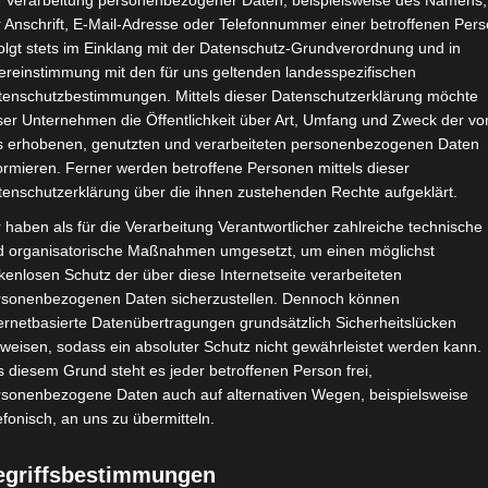
e Verarbeitung personenbezogener Daten, beispielsweise des Namens,
 Anschrift, E-Mail-Adresse oder Telefonnummer einer betroffenen Pers
Google Adsense
ist deaktiviert.
✓ Erla
olgt stets im Einklang mit der Datenschutz-Grundverordnung und in
ereinstimmung mit den für uns geltenden landesspezifischen
CHAFTEN
STADIEN
IMPRESSUM
tenschutzbestimmungen. Mittels dieser Datenschutzerklärung möchte
ser Unternehmen die Öffentlichkeit über Art, Umfang und Zweck der vo
s erhobenen, genutzten und verarbeiteten personenbezogenen Daten
ormieren. Ferner werden betroffene Personen mittels dieser
tenschutzerklärung über die ihnen zustehenden Rechte aufgeklärt.
tive de Ben Guerdane (USBG) – Union Sportive Monastirie
 haben als für die Verarbeitung Verantwortlicher zahlreiche technische
d organisatorische Maßnahmen umgesetzt, um einen möglichst
kenlosen Schutz der über diese Internetseite verarbeiteten
rsonenbezogenen Daten sicherzustellen. Dennoch können
Nov. 2022
-
14:30
ernetbasierte Datenübertragungen grundsätzlich Sicherheitslücken
2022/2023 - Gruppenphase
| Spieltag 6
weisen, sodass ein absoluter Schutz nicht gewährleistet werden kann.
Halbzeit: 1-0
 diesem Grund steht es jeder betroffenen Person frei,
rsonenbezogene Daten auch auf alternativen Wegen, beispielsweise
efonisch, an uns zu übermitteln.
1
:
0
egriffsbestimmungen