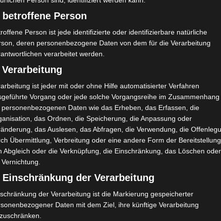
ürlichen Person sind, identifiziert werden kann.
O. A. Ouattara
D
 betroffene Person
M. Saghraoui
D
79'
roffene Person ist jede identifizierte oder identifizierbare natürliche
A. Omrani
D
31'
rson, deren personenbezogene Daten von dem für die Verarbeitung
B. Delli
O
antwortlichen verarbeitet werden.
 Verarbeitung
ERSATZSPIELER
arbeitung ist jeder mit oder ohne Hilfe automatisierter Verfahren
M. A. Bouziane
M
sgeführte Vorgang oder jede solche Vorgangsreihe im Zusammenhang
t personenbezogenen Daten wie das Erheben, das Erfassen, die
I. Mhirsi
M
ganisation, das Ordnen, die Speicherung, die Anpassung oder
H. Chikhaoui
M
ränderung, das Auslesen, das Abfragen, die Verwendung, die Offenleg
ch Übermittlung, Verbreitung oder eine andere Form der Bereitstellung
n Abgleich oder die Verknüpfung, die Einschränkung, das Löschen ode
 Vernichtung.
) Einschränkung der Verarbeitung
31'
schränkung der Verarbeitung ist die Markierung gespeicherter
Gelbe Karte
rsonenbezogener Daten mit dem Ziel, ihre künftige Verarbeitung
31'
Y. Oumarou Alio
nzuschränken.