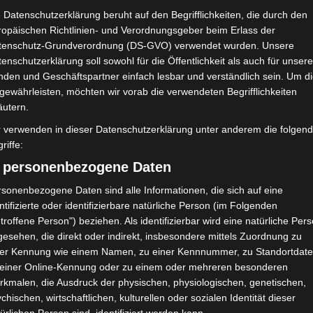
Union Sportive
 Datenschutzerklärung beruht auf den Begrifflichkeiten, die durch den
Monastirienne (USMO)
ropäischen Richtlinien- und Verordnungsgeber beim Erlass der
tenschutz-Grundverordnung (DS-GVO) verwendet wurden. Unsere
enschutzerklärung soll sowohl für die Öffentlichkeit als auch für unser
NDERGEBNIS
nden und Geschäftspartner einfach lesbar und verständlich sein. Um d
u 7-Mars - Ben Guerdane
gewährleisten, möchten wir vorab die verwendeten Begrifflichkeiten
äutern.
r verwenden in dieser Datenschutzerklärung unter anderem die folgen
riffe:
) personenbezogene Daten
41'
sonenbezogene Daten sind alle Informationen, die sich auf eine
ntifizierte oder identifizierbare natürliche Person (im Folgenden
troffene Person") beziehen. Als identifizierbar wird eine natürliche Per
esehen, die direkt oder indirekt, insbesondere mittels Zuordnung zu
Union Sportive Monastirienne (USMO)
ner Kennung wie einem Namen, zu einer Kennnummer, zu Standortdate
 einer Online-Kennung oder zu einem oder mehreren besonderen
rkmalen, die Ausdruck der physischen, physiologischen, genetischen,
Y. Oumarou Alio
M
41'
31'
chischen, wirtschaftlichen, kulturellen oder sozialen Identität dieser
Ä. Ben-Hatira
M
35'