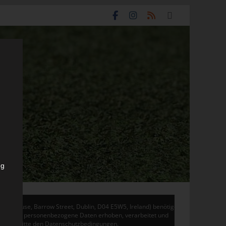
ng
don House, Barrow Street, Dublin, D04 E5W5, Ireland) benötigen
 Adsense personenbezogene Daten erhoben, verarbeitet und
en Sie bitte den Datenschutzbedingungen.