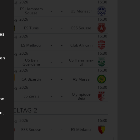
22 Aug. 2026
16:30
ES Hammam
-
-
US Monastir
Sousse
22 Aug. 2026
16:30
-
-
e
ES Tunis
ESS Sousse
ies
22 Aug. 2026
16:30
-
-
ES Métlaoui
Club Africain
22 Aug. 2026
16:30
den
US Ben
CS Hammam-
-
-
Guerdane
Lif
22 Aug. 2026
16:30
-
-
CA Bizertin
AS Marsa
22 Aug. 2026
16:30
Olympique
-
-
ES Zarzis
Béjà
son
SPIELTAG 2
n,
29 Aug. 2026
16:30
-
-
ESS Sousse
ES Métlaoui