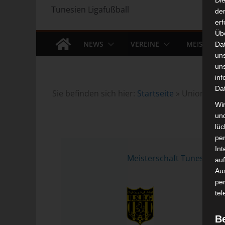
Di
Tunesien Ligafußball
der
erf
Üb
NEWS
VEREINE
MEISTERS
Da
un
un
inf
Da
Sie befinden sich hier:
Startseite
»
Union Spor
Wir
un
lüc
pe
12 
Int
Meisterschaft Tunesien 
auf
Aus
pe
tel
B