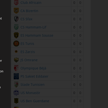
2
Club Africain
0
0
3
CA Bizertin
0
0
et
4
CS Sfax
0
0
5
CS Hammam-Lif
0
0
6
ES Hammam Sousse
0
0
7
ES Tunis
0
0
8
ES Zarzis
0
0
9
JS Omrane
0
0
er
10
Olympique Béjà
0
0
son
11
PS Sakiet Eddaïer
0
0
12
Stade Tunisien
0
0
n
13
US Monastir
0
0
14
US Ben Guerdane
0
0