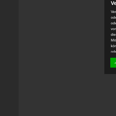
Ve
Ver
ode
od
vo
di
Mi
kö
od
h)
Auf
Ei
Ver
i
Emp
od
una
Be