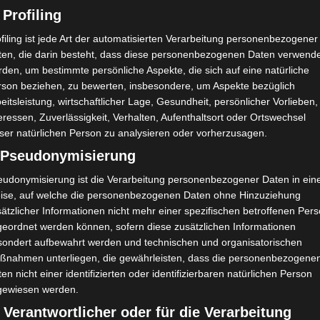
Gelbe Karte
35'
 Profiling
Ä. Ben-Hatira
79'
filing ist jede Art der automatisierten Verarbeitung personenbezogener
ten, die darin besteht, dass diese personenbezogenen Daten verwend
den, um bestimmte persönliche Aspekte, die sich auf eine natürliche
rson beziehen, zu bewerten, insbesondere, um Aspekte bezüglich
eitsleistung, wirtschaftlicher Lage, Gesundheit, persönlicher Vorlieben,
eressen, Zuverlässigkeit, Verhalten, Aufenthaltsort oder Ortswechsel
ser natürlichen Person zu analysieren oder vorherzusagen.
) Pseudonymisierung
ain Tu
Union Sportive de Tataouine (UST) – Stade Tunisi
en (ST)
eudonymisierung ist die Verarbeitung personenbezogener Daten in ein
ise, auf welche die personenbezogenen Daten ohne Hinzuziehung
ätzlicher Informationen nicht mehr einer spezifischen betroffenen Per
geordnet werden können, sofern diese zusätzlichen Informationen
sondert aufbewahrt werden und technischen und organisatorischen
ßnahmen unterliegen, die gewährleisten, dass die personenbezogene
en nicht einer identifizierten oder identifizierbaren natürlichen Person
gewiesen werden.
 Verantwortlicher oder für die Verarbeitung