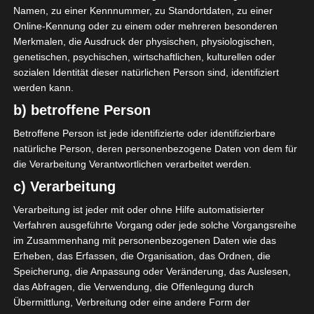
Namen, zu einer Kennnummer, zu Standortdaten, zu einer
I. Gadiaga
O
66'
Online-Kennung oder zu einem oder mehreren besonderen
Merkmalen, die Ausdruck der physischen, physiologischen,
genetischen, psychischen, wirtschaftlichen, kulturellen oder
Club Athlétique Bizertin (CAB)
sozialen Identität dieser natürlichen Person sind, identifiziert
werden kann.
b) betroffene Person
Betroffene Person ist jede identifizierte oder identifizierbare
natürliche Person, deren personenbezogene Daten von dem für
die Verarbeitung Verantwortlichen verarbeitet werden.
Union Sportive de Ben Guerdane (USBG) – Jeuness
c) Verarbeitung
e sportive d’El Omrane (JSO)
Verarbeitung ist jeder mit oder ohne Hilfe automatisierter
Espérance Sportive de Tunis (EST) – Olympique de
Verfahren ausgeführte Vorgang oder jede solche Vorgangsreihe
Béjà (OB)
im Zusammenhang mit personenbezogenen Daten wie das
Die nächsten Begegnungen
Erheben, das Erfassen, die Organisation, das Ordnen, die
Speicherung, die Anpassung oder Veränderung, das Auslesen,
SPIELTAG 1
das Abfragen, die Verwendung, die Offenlegung durch
Übermittlung, Verbreitung oder eine andere Form der
22 Aug. 2026
16:30