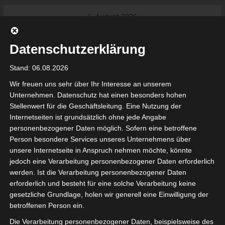
Skip
6. August 2026
to
Das Neueste:
Ligue 1 Pro: Saison 2026/2027
content
beginnt am 22. und 23. August
Datenschutzerklärung
2026 (Update)
El Gawafel Sportives de Gafsa
Stand: 06.08.2026
(EGSG) kündigt Rückzug aus der
Meisterschaft an
Wir freuen uns sehr über Ihr Interesse an unserem
Ligue 1 Pro: Spielplan der ersten 15
Unternehmen. Datenschutz hat einen besonders hohen
Spieltage der Saison 2026/2027
Stellenwert für die Geschäftsleitung. Eine Nutzung der
Ligue 2 Pro Tunesien 2026/2027 –
Internetseiten ist grundsätzlich ohne jede Angabe
Saison beginnt am am 19./20.
tunesienfussball.de
personenbezogener Daten möglich. Sofern eine betroffene
September 2026
Person besondere Services unseres Unternehmens über
Internationaler Sportgerichtshof
unsere Internetseite in Anspruch nehmen möchte, könnte
lehnt Eilverfahren ab – AS Soliman
Tunesien Ligafußball
jedoch eine Verarbeitung personenbezogener Daten erforderlich
steuert auf die Ligue 2 zu
werden. Ist die Verarbeitung personenbezogener Daten
erforderlich und besteht für eine solche Verarbeitung keine
gesetzliche Grundlage, holen wir generell eine Einwilligung der
betroffenen Person ein.
Die Verarbeitung personenbezogener Daten, beispielsweise des