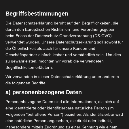
0
Begriffsbestimmungen
Club Athlétique
Bizertin (CAB)
Die Datenschutzerklärung beruht auf den Begrifflichkeiten, die
durch den Europäischen Richtlinien- und Verordnungsgeber
beim Erlass der Datenschutz-Grundverordnung (DS-GVO)
verwendet wurden. Unsere Datenschutzerklärung soll sowohl für
ENDERGEBNIS
die Öffentlichkeit als auch für unsere Kunden und
Geschäftspartner einfach lesbar und verständlich sein. Um dies
Stade Mustapha Ben Jannet Monastir
zu gewährleisten, möchten wir vorab die verwendeten
Begrifflichkeiten erläutern.
TORE
Wir verwenden in dieser Datenschutzerklärung unter anderem
die folgenden Begriffe:
Tor
66'
I. Gadiaga
a) personenbezogene Daten
Personenbezogene Daten sind alle Informationen, die sich auf
AUFSTELLUNGEN
eine identifizierte oder identifizierbare natürliche Person (im
Folgenden "betroffene Person") beziehen. Als identifizierbar wird
eine natürliche Person angesehen, die direkt oder indirekt,
Union Sportive Monastirienne (USMO)
insbesondere mittels Zuordnung zu einer Kennung wie einem