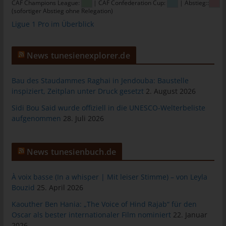
CAF Champions League:
| CAF Confederation Cup:
| Abstieg::
tunesienfussball.de
(sofortiger Abstieg ohne Relegation)
Ligue 1 Pro im Überblick
Uwe Wassenberg
Rue 2 Mars
News tunesienexplorer.de
4022 Akouda - Tunesien
Telefon: +216 216 16 616
Bau des Staudammes Raghai in Jendouba: Baustelle
E-Mail:
inspiziert, Zeitplan unter Druck gesetzt
2. August 2026
Sidi Bou Said wurde offiziell in die UNESCO-Welterbeliste
Cookies
aufgenommen
28. Juli 2026
Die Internetseiten verwenden Cookies. Cookies sind
Textdateien, welche über einen Internetbrowser auf einem
News tunesienbuch.de
Computersystem abgelegt und gespeichert werden.
Zahlreiche Internetseiten und Server verwenden Cookies. Viele
À voix basse (In a whisper | Mit leiser Stimme) – von Leyla
Cookies enthalten eine sogenannte Cookie-ID. Eine Cookie-ID
Bouzid
25. April 2026
ist eine eindeutige Kennung des Cookies. Sie besteht aus einer
Kaouther Ben Hania: „The Voice of Hind Rajab“ für den
Zeichenfolge, durch welche Internetseiten und Server dem
Oscar als bester internationaler Film nominiert
22. Januar
konkreten Internetbrowser zugeordnet werden können, in dem
2026