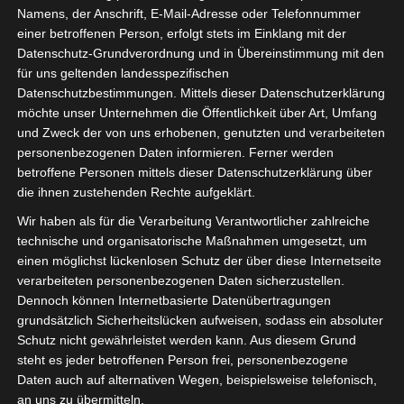
Namens, der Anschrift, E-Mail-Adresse oder Telefonnummer
einer betroffenen Person, erfolgt stets im Einklang mit der
Datenschutz-Grundverordnung und in Übereinstimmung mit den
für uns geltenden landesspezifischen
Sie befinden sich hier:
Startseite
»
Union Sportive
Datenschutzbestimmungen. Mittels dieser Datenschutzerklärung
Monastirienne (USMO) – Club Athlétique Bizertin
möchte unser Unternehmen die Öffentlichkeit über Art, Umfang
(CAB)
und Zweck der von uns erhobenen, genutzten und verarbeiteten
personenbezogenen Daten informieren. Ferner werden
betroffene Personen mittels dieser Datenschutzerklärung über
die ihnen zustehenden Rechte aufgeklärt.
24 Sep. 2025
-
15:30
Wir haben als für die Verarbeitung Verantwortlicher zahlreiche
technische und organisatorische Maßnahmen umgesetzt, um
Meisterschaft Tunesien 2025/2026 - Ligue 1
einen möglichst lückenlosen Schutz der über diese Internetseite
| Spieltag 7
verarbeiteten personenbezogenen Daten sicherzustellen.
Halbzeit: 0-0
Dennoch können Internetbasierte Datenübertragungen
grundsätzlich Sicherheitslücken aufweisen, sodass ein absoluter
1
Schutz nicht gewährleistet werden kann. Aus diesem Grund
Union Sportive
Monastirienne
steht es jeder betroffenen Person frei, personenbezogene
(USMO)
Daten auch auf alternativen Wegen, beispielsweise telefonisch,
an uns zu übermitteln.