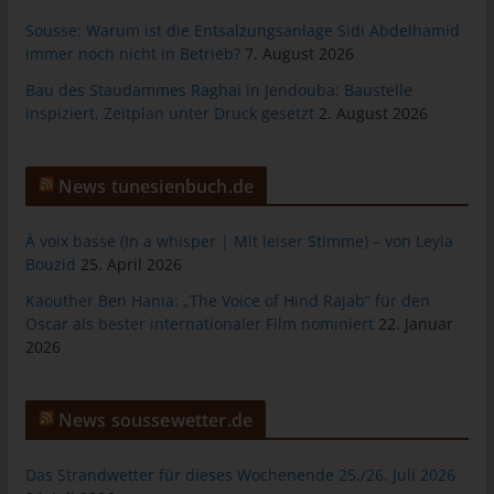
das Cookie gespeichert wurde. Dies ermöglicht es den
besuchten Internetseiten und Servern, den individuellen
Sousse: Warum ist die Entsalzungsanlage Sidi Abdelhamid
Browser der betroffenen Person von anderen Internetbrowsern,
immer noch nicht in Betrieb?
7. August 2026
die andere Cookies enthalten, zu unterscheiden. Ein bestimmter
Bau des Staudammes Raghai in Jendouba: Baustelle
Internetbrowser kann über die eindeutige Cookie-ID
inspiziert, Zeitplan unter Druck gesetzt
2. August 2026
wiedererkannt und identifiziert werden.
Durch den Einsatz von Cookies kann den Nutzern dieser
Internetseite nutzerfreundlichere Services bereitstellen, die ohne
News tunesienbuch.de
die Cookie-Setzung nicht möglich wären.
À voix basse (In a whisper | Mit leiser Stimme) – von Leyla
Mittels eines Cookies können die Informationen und Angebote
Bouzid
25. April 2026
auf unserer Internetseite im Sinne des Benutzers optimiert
werden. Cookies ermöglichen uns, wie bereits erwähnt, die
Kaouther Ben Hania: „The Voice of Hind Rajab“ für den
Benutzer unserer Internetseite wiederzuerkennen. Zweck dieser
Oscar als bester internationaler Film nominiert
22. Januar
Wiedererkennung ist es, den Nutzern die Verwendung unserer
2026
Internetseite zu erleichtern. Der Benutzer einer Internetseite, die
Cookies verwendet, muss beispielsweise nicht bei jedem
Besuch der Internetseite erneut seine Zugangsdaten eingeben,
News soussewetter.de
weil dies von der Internetseite und dem auf dem
Computersystem des Benutzers abgelegten Cookie
Das Strandwetter für dieses Wochenende 25./26. Juli 2026
übernommen wird. Ein weiteres Beispiel ist das Cookie eines