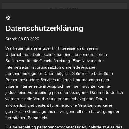
Skip
8. August 2026
to
Das Neueste:
Ligue 1 Pro: Saison 2026/2027
content
beginnt am 22. und 23. August
Datenschutzerklärung
2026 (Update)
El Gawafel Sportives de Gafsa
Stand: 08.08.2026
(EGSG) kündigt Rückzug aus der
Meisterschaft an
Wir freuen uns sehr über Ihr Interesse an unserem
Ligue 1 Pro: Spielplan der ersten 15
Unternehmen. Datenschutz hat einen besonders hohen
Spieltage der Saison 2026/2027
Stellenwert für die Geschäftsleitung. Eine Nutzung der
Ligue 2 Pro Tunesien 2026/2027 –
Internetseiten ist grundsätzlich ohne jede Angabe
Saison beginnt am am 19./20.
tunesienfussball.de
personenbezogener Daten möglich. Sofern eine betroffene
September 2026
Person besondere Services unseres Unternehmens über
Internationaler Sportgerichtshof
unsere Internetseite in Anspruch nehmen möchte, könnte
lehnt Eilverfahren ab – AS Soliman
Tunesien Ligafußball
jedoch eine Verarbeitung personenbezogener Daten erforderlich
steuert auf die Ligue 2 zu
werden. Ist die Verarbeitung personenbezogener Daten
Nutzung von Google Adsense (Google Ireland Limited, Gordon House, Barrow Stree
erforderlich und besteht für eine solche Verarbeitung keine
, Ireland) benötigen wir laut DSGVO Ihre Zustimmung. Es werden seitens Goog
gesetzliche Grundlage, holen wir generell eine Einwilligung der
nbezogene Daten erhoben, verarbeitet und gespeichert. Welche Daten genau 
bitte den Datenschutzbedingungen.
betroffenen Person ein.
Die Verarbeitung personenbezogener Daten, beispielsweise des
Google Adsense
ist deaktiviert.
✓ Erlauben
Datenschutzbedingungen