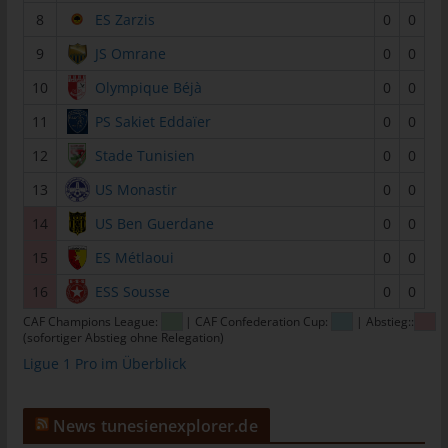
8
ES Zarzis
0
0
tunesienfussball.de
Uwe Wassenberg
9
JS Omrane
0
0
Rue 2 Mars
10
Olympique Béjà
0
0
4022 Akouda - Tunesien
11
PS Sakiet Eddaïer
0
0
Telefon: +216 216 16 616
12
Stade Tunisien
0
0
E-Mail:
13
US Monastir
0
0
14
US Ben Guerdane
0
0
Cookies
15
ES Métlaoui
0
0
Die Internetseiten verwenden Cookies. Cookies sind
Textdateien, welche über einen Internetbrowser auf einem
16
ESS Sousse
0
0
Computersystem abgelegt und gespeichert werden.
CAF Champions League:
| CAF Confederation Cup:
| Abstieg::
(sofortiger Abstieg ohne Relegation)
Zahlreiche Internetseiten und Server verwenden Cookies. Viele
Cookies enthalten eine sogenannte Cookie-ID. Eine Cookie-ID
Ligue 1 Pro im Überblick
ist eine eindeutige Kennung des Cookies. Sie besteht aus einer
Zeichenfolge, durch welche Internetseiten und Server dem
News tunesienexplorer.de
konkreten Internetbrowser zugeordnet werden können, in dem