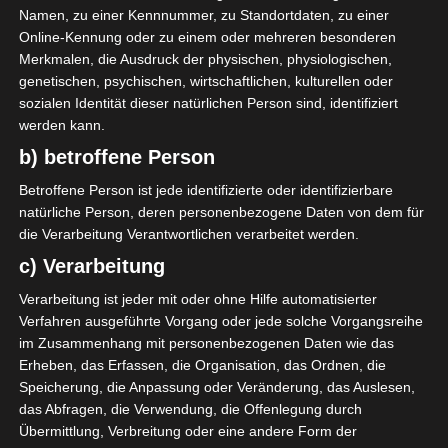
Namen, zu einer Kennnummer, zu Standortdaten, zu einer
Datum
Ergebnis
Online-Kennung oder zu einem oder mehreren besonderen
Meisterschaft Tunesien 2022/2023
Merkmalen, die Ausdruck der physischen, physiologischen,
genetischen, psychischen, wirtschaftlichen, kulturellen oder
10 Juni 2023
sozialen Identität dieser natürlichen Person sind, identifiziert
U
90`
werden kann.
0:0
Heim
b) betroffene Person
7 Juni 2023
G
Betroffene Person ist jede identifizierte oder identifizierbare
90`
1
natürliche Person, deren personenbezogene Daten von dem für
0:1
Auswärts
die Verarbeitung Verantwortlichen verarbeitet werden.
3 Juni 2023
G
c) Verarbeitung
90`
1
3:0
Verarbeitung ist jeder mit oder ohne Hilfe automatisierter
Heim
Verfahren ausgeführte Vorgang oder jede solche Vorgangsreihe
7 Mai 2023
G
im Zusammenhang mit personenbezogenen Daten wie das
90`
1
Erheben, das Erfassen, die Organisation, das Ordnen, die
2:0
Heim
Speicherung, die Anpassung oder Veränderung, das Auslesen,
30 Jan. 2023
das Abfragen, die Verwendung, die Offenlegung durch
V
Übermittlung, Verbreitung oder eine andere Form der
90`
1