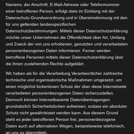
Namens, der Anschrift, E-Mail-Adresse oder Telefonnummer
einer betroffenen Person, erfolgt stets im Einklang mit der
Datenschutz-Grundverordnung und in Übereinstimmung mit den
für uns geltenden landesspezifischen
Sie befinden sich hier:
Startseite
»
Spieler
»
Assil Jaziri
Datenschutzbestimmungen. Mittels dieser Datenschutzerklärung
möchte unser Unternehmen die Öffentlichkeit über Art, Umfang
und Zweck der von uns erhobenen, genutzten und verarbeiteten
personenbezogenen Daten informieren. Ferner werden
Assil Jaziri
betroffene Personen mittels dieser Datenschutzerklärung über
die ihnen zustehenden Rechte aufgeklärt.
Wir haben als für die Verarbeitung Verantwortlicher zahlreiche
technische und organisatorische Maßnahmen umgesetzt, um
Assil Jaziri
Voller Name
einen möglichst lückenlosen Schutz der über diese Internetseite
Offensivspieler
Position
verarbeiteten personenbezogenen Daten sicherzustellen.
Étoile Sportive du
Dennoch können Internetbasierte Datenübertragungen
Aktuelles Team
Sahel Sousse (ESS)
grundsätzlich Sicherheitslücken aufweisen, sodass ein absoluter
Schutz nicht gewährleistet werden kann. Aus diesem Grund
Nationalität
steht es jeder betroffenen Person frei, personenbezogene
Msaken
Geburtsort
Daten auch auf alternativen Wegen, beispielsweise telefonisch,
an uns zu übermitteln.