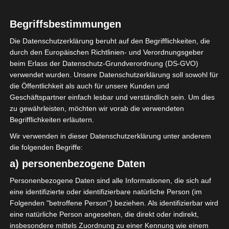
3. August 1999
Geburtstag
27
Alter
Begriffsbestimmungen
69
Gewicht (kg)
Die Datenschutzerklärung beruht auf den Begrifflichkeiten, die
175
durch den Europäischen Richtlinien- und Verordnungsgeber
Größe (cm)
beim Erlass der Datenschutz-Grundverordnung (DS-GVO)
verwendet wurden. Unsere Datenschutzerklärung soll sowohl für
die Öffentlichkeit als auch für unsere Kunden und
Geschäftspartner einfach lesbar und verständlich sein. Um dies
zu gewährleisten, möchten wir vorab die verwendeten
GESAMTE STATISTIK
Begrifflichkeiten erläutern.
Wir verwenden in dieser Datenschutzerklärung unter anderem
die folgenden Begriffe:
Ligue 1 Pro (Tunesien)
a) personenbezogene Daten
2022/2023
5
5
450′
4 (0)
Personenbezogene Daten sind alle Informationen, die sich auf
5
5
0
450′
0
0
0
4 (0)
0
0
eine identifizierte oder identifizierbare natürliche Person (im
Folgenden "betroffene Person") beziehen. Als identifizierbar wird
eine natürliche Person angesehen, die direkt oder indirekt,
LETZTE BEGEGNUNGEN
insbesondere mittels Zuordnung zu einer Kennung wie einem