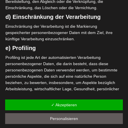
1:2
Bereitstellung, den Abgleich oder die Verknüpfung, die
Heim
Einschränkung, das Löschen oder die Vernichtung.
d) Einschränkung der Verarbeitung
Einschränkung der Verarbeitung ist die Markierung
gespeicherter personenbezogener Daten mit dem Ziel, ihre
künftige Verarbeitung einzuschränken.
e) Profiling
Adam Garreb
Ghaith Wahabi
Profiling ist jede Art der automatisierten Verarbeitung
personenbezogener Daten, die darin besteht, dass diese
Die nächsten Begegnungen
personenbezogenen Daten verwendet werden, um bestimmte
persönliche Aspekte, die sich auf eine natürliche Person
SPIELTAG 1
beziehen, zu bewerten, insbesondere, um Aspekte bezüglich
22 Aug. 2026
16:30
Arbeitsleistung, wirtschaftlicher Lage, Gesundheit, persönlicher
Vorlieben, Interessen, Zuverlässigkeit, Verhalten, Aufenthaltsort
-
-
PS Sakiet Eddaïer
JS Omrane
oder Ortswechsel dieser natürlichen Person zu analysieren oder
✓ Akzeptieren
22 Aug. 2026
16:30
vorherzusagen.
-
-
f) Pseudonymisierung
Stade Tunisien
CS Sfax
Personalisieren
22 Aug. 2026
16:30
Pseudonymisierung ist die Verarbeitung personenbezogener