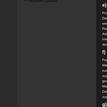
Skander Laabidi
e)
Pro
Da
wer
Pe
Arb
Int
die
f
Ps
We
zus
zu
ge
Ma
Dat
zu
g)