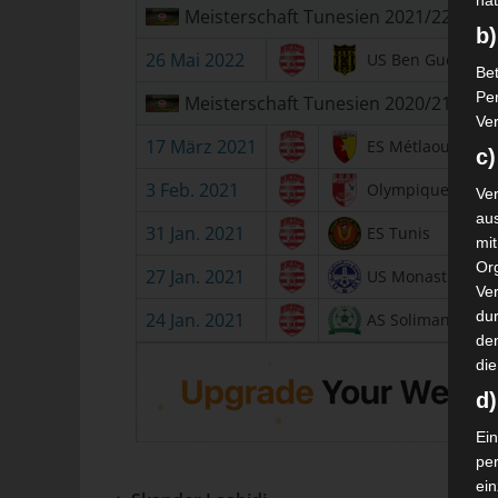
nat
Meisterschaft Tunesien 2021/22
b)
26 Mai 2022
US Ben Guerdan
Bet
Pe
Meisterschaft Tunesien 2020/21
Ver
17 März 2021
ES Métlaoui
c)
3 Feb. 2021
Olympique Béjà
Ver
au
31 Jan. 2021
ES Tunis
mi
Or
27 Jan. 2021
US Monastir
Ve
dur
24 Jan. 2021
AS Soliman
de
die
d
Ein
pe
ei