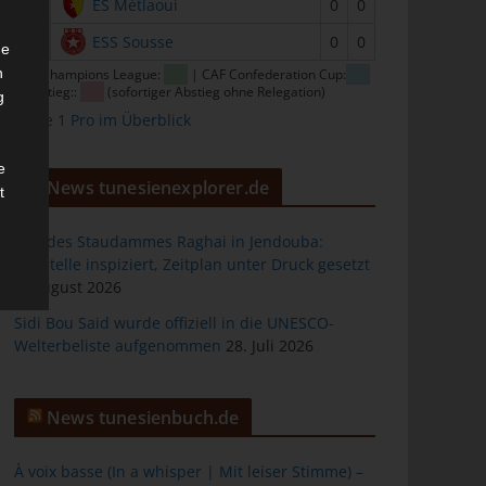
15
ES Métlaoui
0
0
16
ESS Sousse
0
0
he
n
CAF Champions League:
| CAF Confederation Cup:
| Abstieg::
(sofortiger Abstieg ohne Relegation)
g
Ligue 1 Pro im Überblick
e
News tunesienexplorer.de
t
Bau des Staudammes Raghai in Jendouba:
Baustelle inspiziert, Zeitplan unter Druck gesetzt
2. August 2026
des
Sidi Bou Said wurde offiziell in die UNESCO-
Welterbeliste aufgenommen
28. Juli 2026
ng
News tunesienbuch.de
À voix basse (In a whisper | Mit leiser Stimme) –
h