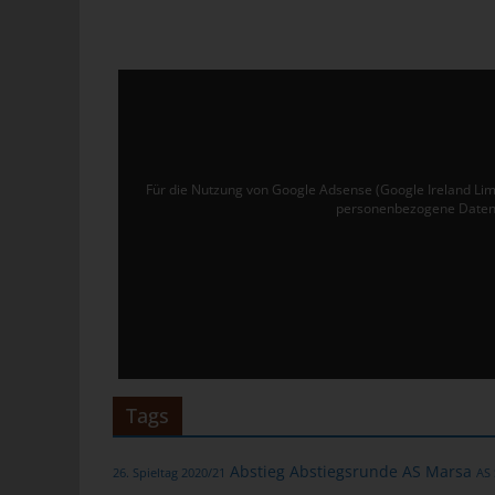
Ver
de
un
tun
Uw
Ru
Für die Nutzung von Google Adsense (Google Ireland Lim
personenbezogene Daten 
40
Te
E-
C
Die
üb
Tags
ge
Zah
Abstieg
Abstiegsrunde
AS Marsa
26. Spieltag 2020/21
AS
ent