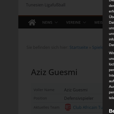
Di
Tunesien Ligafußball
der
erf
Üb
NEWS
VEREINE
MEISTERS
Da
un
un
inf
Da
Sie befinden sich hier:
Startseite
»
Spieler
»
Az
Wir
un
lüc
Aziz Guesmi
pe
Int
auf
Aus
Aziz Guesmi
Voller Name
pe
Defensivspieler
Position
tel
Club Africain Tunis (C
Aktuelles Team
B