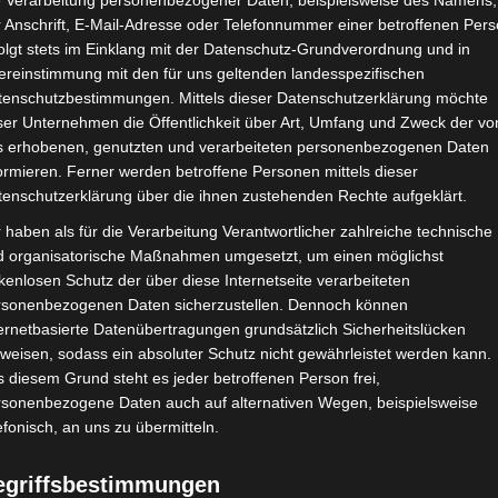
e Verarbeitung personenbezogener Daten, beispielsweise des Namens,
 Anschrift, E-Mail-Adresse oder Telefonnummer einer betroffenen Pers
Google Adsense
ist deaktiviert.
✓ Erla
olgt stets im Einklang mit der Datenschutz-Grundverordnung und in
ereinstimmung mit den für uns geltenden landesspezifischen
CHAFTEN
STADIEN
IMPRESSUM
tenschutzbestimmungen. Mittels dieser Datenschutzerklärung möchte
ser Unternehmen die Öffentlichkeit über Art, Umfang und Zweck der vo
s erhobenen, genutzten und verarbeiteten personenbezogenen Daten
ormieren. Ferner werden betroffene Personen mittels dieser
tenschutzerklärung über die ihnen zustehenden Rechte aufgeklärt.
iz Guesmi
 haben als für die Verarbeitung Verantwortlicher zahlreiche technische
d organisatorische Maßnahmen umgesetzt, um einen möglichst
kenlosen Schutz der über diese Internetseite verarbeiteten
rsonenbezogenen Daten sicherzustellen. Dennoch können
ernetbasierte Datenübertragungen grundsätzlich Sicherheitslücken
weisen, sodass ein absoluter Schutz nicht gewährleistet werden kann.
 diesem Grund steht es jeder betroffenen Person frei,
rsonenbezogene Daten auch auf alternativen Wegen, beispielsweise
efonisch, an uns zu übermitteln.
A)
egriffsbestimmungen