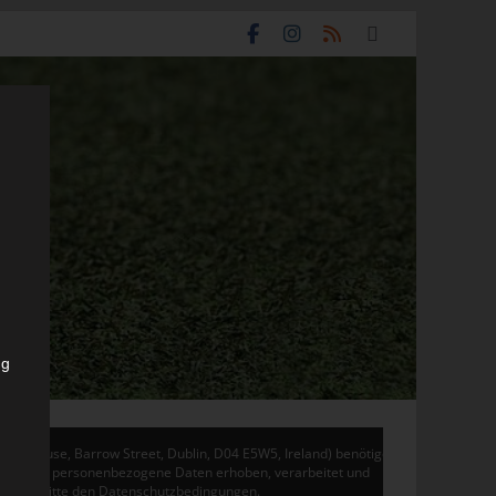
ng
don House, Barrow Street, Dublin, D04 E5W5, Ireland) benötigen
 Adsense personenbezogene Daten erhoben, verarbeitet und
en Sie bitte den Datenschutzbedingungen.