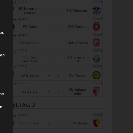
22 Aug. 2026
16:30
ES Hammam
-
-
US Monastir
Sousse
22 Aug. 2026
16:30
-
-
e
ES Tunis
ESS Sousse
ies
22 Aug. 2026
16:30
-
-
ES Métlaoui
Club Africain
22 Aug. 2026
16:30
den
US Ben
CS Hammam-
-
-
Guerdane
Lif
22 Aug. 2026
16:30
-
-
CA Bizertin
AS Marsa
22 Aug. 2026
16:30
Olympique
-
-
ES Zarzis
Béjà
son
SPIELTAG 2
n,
29 Aug. 2026
16:30
-
-
ESS Sousse
ES Métlaoui