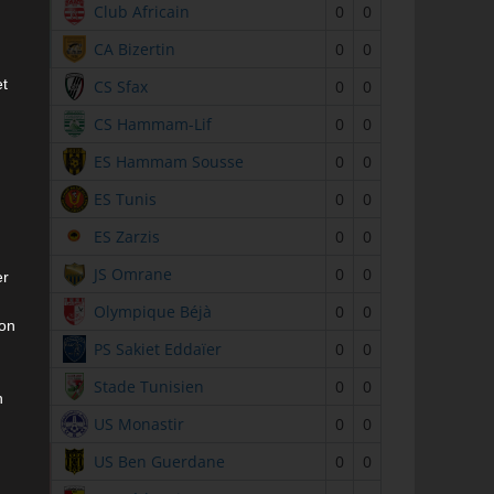
2
Club Africain
0
0
3
CA Bizertin
0
0
et
4
CS Sfax
0
0
5
CS Hammam-Lif
0
0
6
ES Hammam Sousse
0
0
7
ES Tunis
0
0
8
ES Zarzis
0
0
9
JS Omrane
0
0
er
10
Olympique Béjà
0
0
son
11
PS Sakiet Eddaïer
0
0
12
Stade Tunisien
0
0
n
13
US Monastir
0
0
14
US Ben Guerdane
0
0