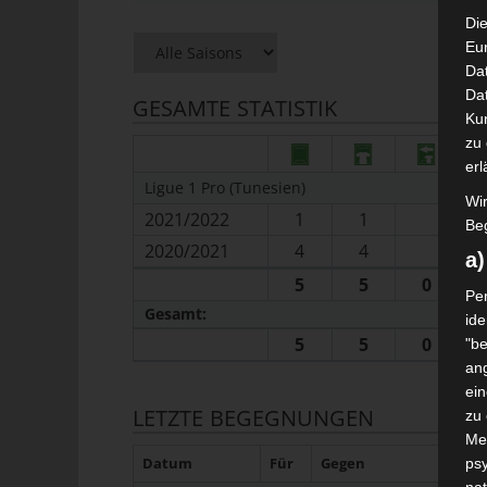
Die
Eu
Da
Dat
GESAMTE STATISTIK
Ku
zu 
erl
Ligue 1 Pro (Tunesien)
Wi
2021/2022
1
1
Beg
2020/2021
4
4
a
5
5
0
Per
Gesamt:
ide
5
5
0
"be
ang
ei
LETZTE BEGEGNUNGEN
zu
Me
Datum
Für
Gegen
psy