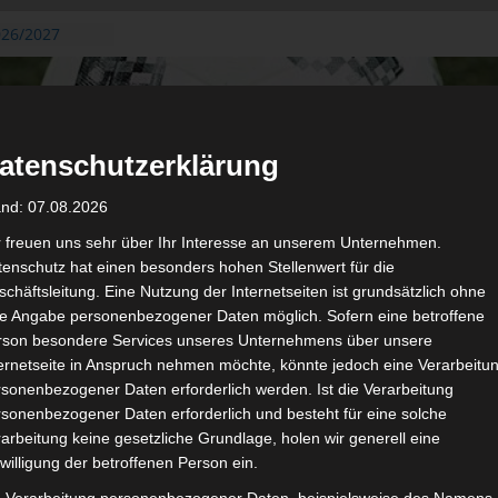
026/2027
3. August
de Gafsa
ug aus der
atenschutzerklärung
n der ersten 15
 2026/2027
and: 07.08.2026
 2026/2027 –
 19./20.
r freuen uns sehr über Ihr Interesse an unserem Unternehmen.
enschutz hat einen besonders hohen Stellenwert für die
gerichtshof
chäftsleitung. Eine Nutzung der Internetseiten ist grundsätzlich ohne
 – AS Soliman
de Angabe personenbezogener Daten möglich. Sofern eine betroffene
2 zu
rson besondere Services unseres Unternehmens über unsere
ternetseite in Anspruch nehmen möchte, könnte jedoch eine Verarbeitu
sonenbezogener Daten erforderlich werden. Ist die Verarbeitung
sonenbezogener Daten erforderlich und besteht für eine solche
arbeitung keine gesetzliche Grundlage, holen wir generell eine
de
Für die Nutzung von Google Adsense (Google Ireland Limited, Gor
willigung der betroffenen Person ein.
wir laut DSGVO Ihre Zustimmung. Es werden seitens Google
gespeichert. Welche Daten genau entnehm