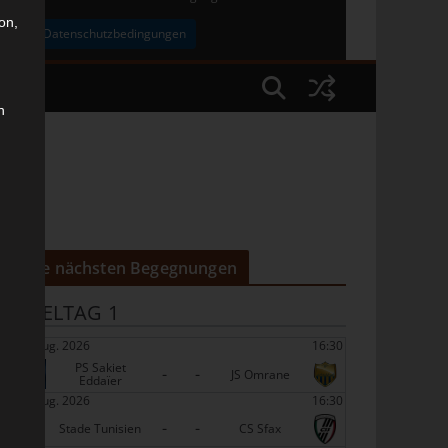
on,
uben
Datenschutzbedingungen
n
Die nächsten Begegnungen
SPIELTAG 1
22 Aug. 2026
16:30
PS Sakiet
-
-
JS Omrane
Eddaïer
22 Aug. 2026
16:30
-
-
Stade Tunisien
CS Sfax