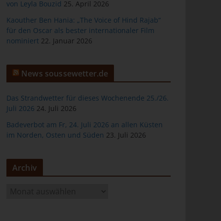
von Leyla Bouzid
25. April 2026
Kaouther Ben Hania: „The Voice of Hind Rajab“
für den Oscar als bester internationaler Film
nominiert
22. Januar 2026
er
News soussewetter.de
Das Strandwetter für dieses Wochenende 25./26.
Juli 2026
24. Juli 2026
Badeverbot am Fr, 24. Juli 2026 an allen Küsten
ten
im Norden, Osten und Süden
23. Juli 2026
gen
Archiv
A
r
c