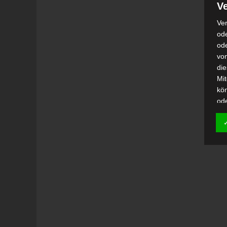
Ve
Ver
ode
od
vo
di
Mi
kö
od
h)
Auf
Ei
Ver
i
Emp
od
una
Be