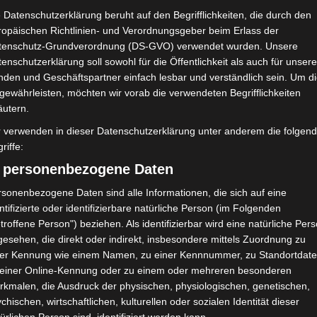
 Datenschutzerklärung beruht auf den Begrifflichkeiten, die durch den
ropäischen Richtlinien- und Verordnungsgeber beim Erlass der
tenschutz-Grundverordnung (DS-GVO) verwendet wurden. Unsere
enschutzerklärung soll sowohl für die Öffentlichkeit als auch für unser
nden und Geschäftspartner einfach lesbar und verständlich sein. Um d
gewährleisten, möchten wir vorab die verwendeten Begrifflichkeiten
äutern.
r verwenden in dieser Datenschutzerklärung unter anderem die folgen
90′
riffe:
360′
1
) personenbezogene Daten
450′
1
0
0
0 (0)
0
0
sonenbezogene Daten sind alle Informationen, die sich auf eine
ntifizierte oder identifizierbare natürliche Person (im Folgenden
450′
1
0
0
0 (0)
0
0
troffene Person") beziehen. Als identifizierbar wird eine natürliche Per
esehen, die direkt oder indirekt, insbesondere mittels Zuordnung zu
ner Kennung wie einem Namen, zu einer Kennnummer, zu Standortdate
 einer Online-Kennung oder zu einem oder mehreren besonderen
rkmalen, die Ausdruck der physischen, physiologischen, genetischen,
H/A
Ergebnis
chischen, wirtschaftlichen, kulturellen oder sozialen Identität dieser