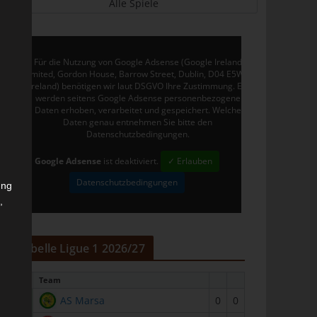
Alle Spiele
Für die Nutzung von Google Adsense (Google Ireland
Limited, Gordon House, Barrow Street, Dublin, D04 E5W5,
Ireland) benötigen wir laut DSGVO Ihre Zustimmung. Es
werden seitens Google Adsense personenbezogene
Daten erhoben, verarbeitet und gespeichert. Welche
Daten genau entnehmen Sie bitte den
Datenschutzbedingungen.
Google Adsense
ist deaktiviert.
✓ Erlauben
Datenschutzbedingungen
ung
,
r
Tabelle Ligue 1 2026/27
#
Team
1
AS Marsa
0
0