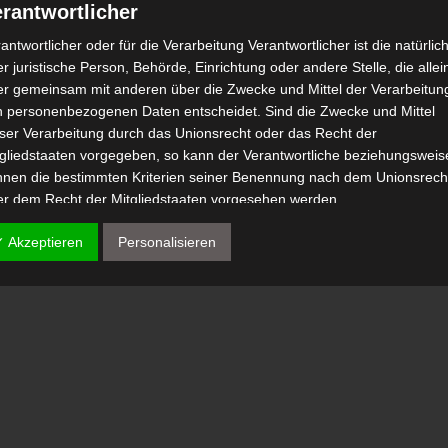
rantwortlicher
antwortlicher oder für die Verarbeitung Verantwortlicher ist die natürlic
r juristische Person, Behörde, Einrichtung oder andere Stelle, die allei
er gemeinsam mit anderen über die Zwecke und Mittel der Verarbeitun
n personenbezogenen Daten entscheidet. Sind die Zwecke und Mittel
eser Verarbeitung durch das Unionsrecht oder das Recht der
tgliedstaaten vorgegeben, so kann der Verantwortliche beziehungsweis
nnen die bestimmten Kriterien seiner Benennung nach dem Unionsrech
er dem Recht der Mitgliedstaaten vorgesehen werden.
 Auftragsverarbeiter
✓ Akzeptieren
Personalisieren
tragsverarbeiter ist eine natürliche oder juristische Person, Behörde,
nrichtung oder andere Stelle, die personenbezogene Daten im Auftrag 
antwortlichen verarbeitet.
) Empfänger
fänger ist eine natürliche oder juristische Person, Behörde, Einrichtu
er andere Stelle, der personenbezogene Daten offengelegt werden,
bhängig davon, ob es sich bei ihr um einen Dritten handelt oder nicht.
hörden, die im Rahmen eines bestimmten Untersuchungsauftrags nac