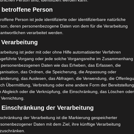
ürlichen Person sind, identifiziert werden kann.
 betroffene Person
H
G
2:1
90`
e
roffene Person ist jede identifizierte oder identifizierbare natürliche
rson, deren personenbezogene Daten von dem für die Verarbeitung
antwortlichen verarbeitet werden.
A
U
0:0
 Verarbeitung
A
V
2:0
90`
arbeitung ist jeder mit oder ohne Hilfe automatisierter Verfahren
sgeführte Vorgang oder jede solche Vorgangsreihe im Zusammenhang
A
V
1:0
90`
t personenbezogenen Daten wie das Erheben, das Erfassen, die
ganisation, das Ordnen, die Speicherung, die Anpassung oder
H
V
1:3
90`
ränderung, das Auslesen, das Abfragen, die Verwendung, die Offenleg
ch Übermittlung, Verbreitung oder eine andere Form der Bereitstellung
A
V
2:1
90`
n Abgleich oder die Verknüpfung, die Einschränkung, das Löschen ode
 Vernichtung.
) Einschränkung der Verarbeitung
schränkung der Verarbeitung ist die Markierung gespeicherter
rsonenbezogener Daten mit dem Ziel, ihre künftige Verarbeitung
nzuschränken.