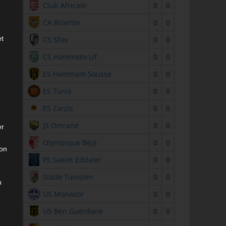
2
Club Africain
0
0
3
CA Bizertin
0
0
et
4
CS Sfax
0
0
5
CS Hammam-Lif
0
0
6
ES Hammam Sousse
0
0
7
ES Tunis
0
0
8
ES Zarzis
0
0
9
JS Omrane
0
0
er
10
Olympique Béjà
0
0
son
11
PS Sakiet Eddaïer
0
0
12
Stade Tunisien
0
0
n
13
US Monastir
0
0
14
US Ben Guerdane
0
0