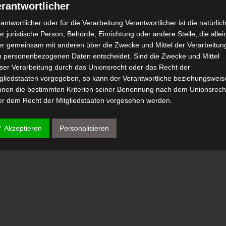
rantwortlicher
antwortlicher oder für die Verarbeitung Verantwortlicher ist die natürlic
r juristische Person, Behörde, Einrichtung oder andere Stelle, die allei
er gemeinsam mit anderen über die Zwecke und Mittel der Verarbeitun
n personenbezogenen Daten entscheidet. Sind die Zwecke und Mittel
eser Verarbeitung durch das Unionsrecht oder das Recht der
tgliedstaaten vorgegeben, so kann der Verantwortliche beziehungsweis
nnen die bestimmten Kriterien seiner Benennung nach dem Unionsrech
er dem Recht der Mitgliedstaaten vorgesehen werden.
 Auftragsverarbeiter
✓ Akzeptieren
Personalisieren
tragsverarbeiter ist eine natürliche oder juristische Person, Behörde,
nrichtung oder andere Stelle, die personenbezogene Daten im Auftrag 
antwortlichen verarbeitet.
) Empfänger
fänger ist eine natürliche oder juristische Person, Behörde, Einrichtu
er andere Stelle, der personenbezogene Daten offengelegt werden,
bhängig davon, ob es sich bei ihr um einen Dritten handelt oder nicht.
hörden, die im Rahmen eines bestimmten Untersuchungsauftrags nac