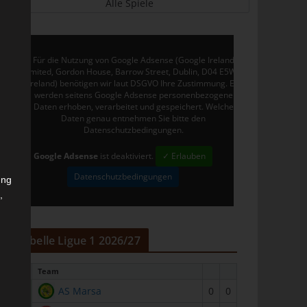
Alle Spiele
Für die Nutzung von Google Adsense (Google Ireland
Limited, Gordon House, Barrow Street, Dublin, D04 E5W5,
Ireland) benötigen wir laut DSGVO Ihre Zustimmung. Es
werden seitens Google Adsense personenbezogene
Daten erhoben, verarbeitet und gespeichert. Welche
Daten genau entnehmen Sie bitte den
Datenschutzbedingungen.
Google Adsense
ist deaktiviert.
✓ Erlauben
Datenschutzbedingungen
ung
,
r
Tabelle Ligue 1 2026/27
#
Team
1
AS Marsa
0
0