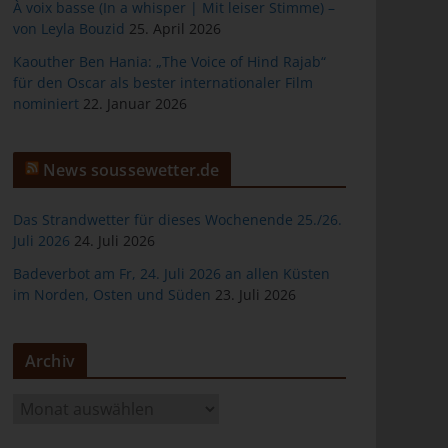
À voix basse (In a whisper | Mit leiser Stimme) –
von Leyla Bouzid
25. April 2026
Kaouther Ben Hania: „The Voice of Hind Rajab“
für den Oscar als bester internationaler Film
er
nominiert
22. Januar 2026
News soussewetter.de
Das Strandwetter für dieses Wochenende 25./26.
Juli 2026
24. Juli 2026
ten
Badeverbot am Fr, 24. Juli 2026 an allen Küsten
im Norden, Osten und Süden
23. Juli 2026
gen
Archiv
A
r