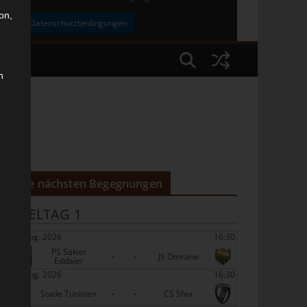
on,
uben
Datenschutzbedingungen
n
Die nächsten Begegnungen
SPIELTAG 1
22 Aug. 2026
16:30
PS Sakiet
-
-
JS Omrane
Eddaïer
22 Aug. 2026
16:30
-
-
Stade Tunisien
CS Sfax