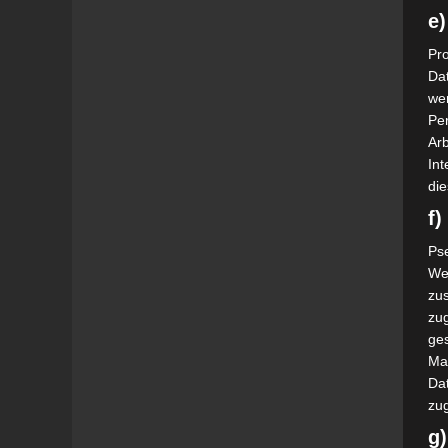
e)
Pro
Da
wer
Pe
Arb
Int
die
f
Ps
We
zus
zu
ge
Ma
Dat
zu
g)