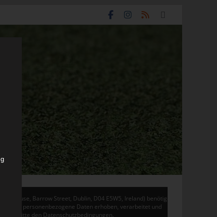
ng
don House, Barrow Street, Dublin, D04 E5W5, Ireland) benötigen
 Adsense personenbezogene Daten erhoben, verarbeitet und
en Sie bitte den Datenschutzbedingungen.