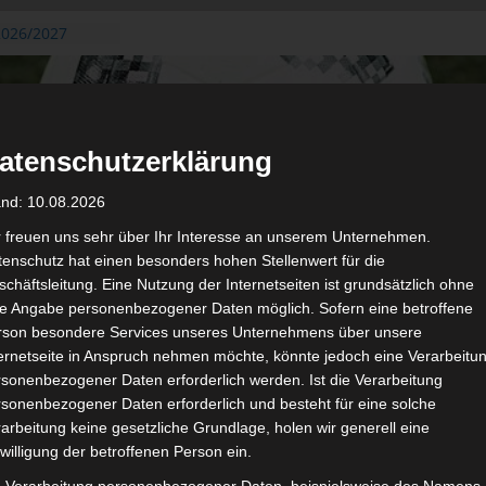
 2026/2027
23. August
s de Gafsa
zug aus der
atenschutzerklärung
an der ersten 15
n 2026/2027
and: 10.08.2026
n 2026/2027 –
m 19./20.
r freuen uns sehr über Ihr Interesse an unserem Unternehmen.
enschutz hat einen besonders hohen Stellenwert für die
tgerichtshof
chäftsleitung. Eine Nutzung der Internetseiten ist grundsätzlich ohne
b – AS Soliman
de Angabe personenbezogener Daten möglich. Sofern eine betroffene
e 2 zu
rson besondere Services unseres Unternehmens über unsere
ternetseite in Anspruch nehmen möchte, könnte jedoch eine Verarbeitu
sonenbezogener Daten erforderlich werden. Ist die Verarbeitung
sonenbezogener Daten erforderlich und besteht für eine solche
arbeitung keine gesetzliche Grundlage, holen wir generell eine
de
Für die Nutzung von Google Adsense (Google Ireland Limited, Gor
willigung der betroffenen Person ein.
wir laut DSGVO Ihre Zustimmung. Es werden seitens Google
gespeichert. Welche Daten genau entnehm