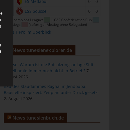
15
ES Métlaoui
0
0
16
ESS Sousse
0
0
he
n
CAF Champions League:
| CAF Confederation Cup:
| Abstieg::
(sofortiger Abstieg ohne Relegation)
g
Ligue 1 Pro im Überblick
e
News tunesienexplorer.de
t
Sousse: Warum ist die Entsalzungsanlage Sidi
Abdelhamid immer noch nicht in Betrieb?
7.
August 2026
des
Bau des Staudammes Raghai in Jendouba:
Baustelle inspiziert, Zeitplan unter Druck gesetzt
2. August 2026
ng
News tunesienbuch.de
h