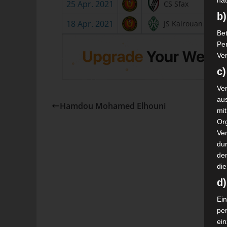
nat
25 Apr. 2021
CS Sfax
b)
18 Apr. 2021
JS Kairouan
Bet
Pe
Ver
c)
Ver
au
Hamdou Mohamed Elhouni
mi
Or
Ve
dur
de
die
d
Ein
pe
ei