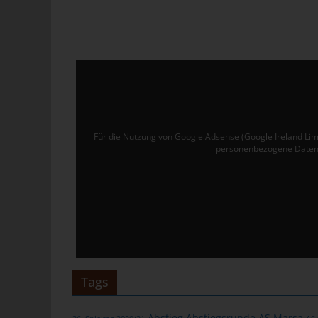
Ver
de
un
tun
Uw
Ru
Für die Nutzung von Google Adsense (Google Ireland Lim
40
personenbezogene Daten 
Te
E-
C
Die
üb
ge
Tags
Zah
ent
Abstieg
Abstiegsrunde
AS Marsa