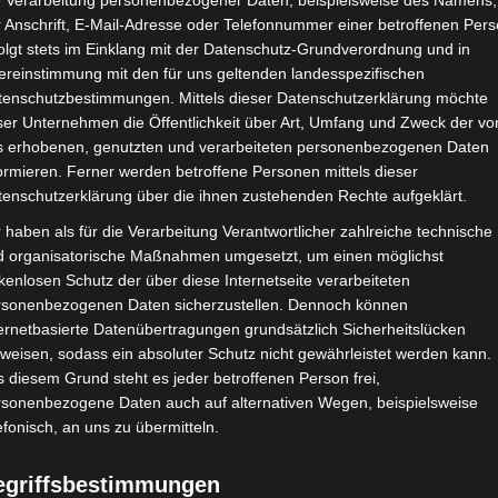
e Verarbeitung personenbezogener Daten, beispielsweise des Namens,
 Anschrift, E-Mail-Adresse oder Telefonnummer einer betroffenen Pers
Google Adsense
ist deaktiviert.
✓ Erla
olgt stets im Einklang mit der Datenschutz-Grundverordnung und in
ereinstimmung mit den für uns geltenden landesspezifischen
CHAFTEN
STADIEN
IMPRESSUM
tenschutzbestimmungen. Mittels dieser Datenschutzerklärung möchte
ser Unternehmen die Öffentlichkeit über Art, Umfang und Zweck der vo
s erhobenen, genutzten und verarbeiteten personenbezogenen Daten
ormieren. Ferner werden betroffene Personen mittels dieser
tenschutzerklärung über die ihnen zustehenden Rechte aufgeklärt.
halil Chemmam
 haben als für die Verarbeitung Verantwortlicher zahlreiche technische
d organisatorische Maßnahmen umgesetzt, um einen möglichst
kenlosen Schutz der über diese Internetseite verarbeiteten
rsonenbezogenen Daten sicherzustellen. Dennoch können
ernetbasierte Datenübertragungen grundsätzlich Sicherheitslücken
weisen, sodass ein absoluter Schutz nicht gewährleistet werden kann.
 diesem Grund steht es jeder betroffenen Person frei,
rsonenbezogene Daten auch auf alternativen Wegen, beispielsweise
efonisch, an uns zu übermitteln.
e Tunis (EST)
egriffsbestimmungen