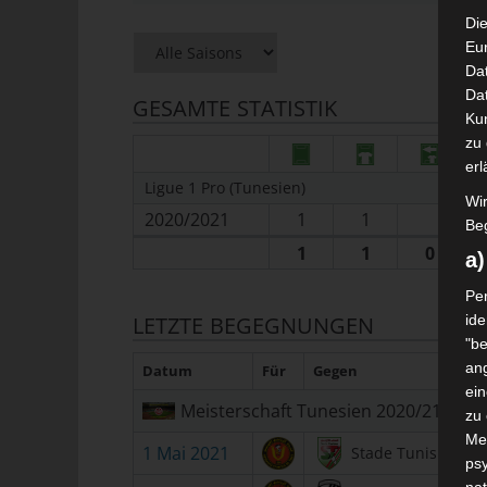
Die
Eu
Da
Dat
GESAMTE STATISTIK
Ku
zu 
erl
Ligue 1 Pro (Tunesien)
Wi
2020/2021
1
1
Beg
1
1
0
a
Per
LETZTE BEGEGNUNGEN
ide
"be
ang
Datum
Für
Gegen
ei
Meisterschaft Tunesien 2020/21
zu
Me
1 Mai 2021
Stade Tunisien
psy