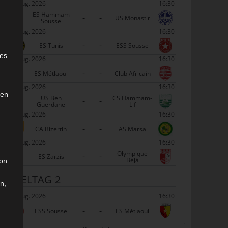
22 Aug. 2026
16:30
ES Hammam
-
-
US Monastir
Sousse
22 Aug. 2026
16:30
-
-
e
ES Tunis
ESS Sousse
ies
22 Aug. 2026
16:30
-
-
ES Métlaoui
Club Africain
22 Aug. 2026
16:30
den
US Ben
CS Hammam-
-
-
Guerdane
Lif
22 Aug. 2026
16:30
-
-
CA Bizertin
AS Marsa
22 Aug. 2026
16:30
Olympique
-
-
ES Zarzis
Béjà
son
SPIELTAG 2
n,
29 Aug. 2026
16:30
-
-
ESS Sousse
ES Métlaoui