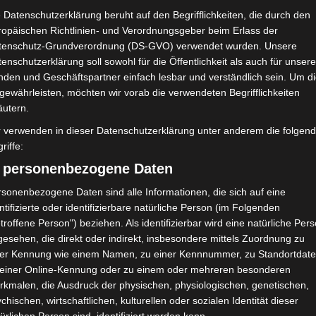
 Datenschutzerklärung beruht auf den Begrifflichkeiten, die durch den
ropäischen Richtlinien- und Verordnungsgeber beim Erlass der
tenschutz-Grundverordnung (DS-GVO) verwendet wurden. Unsere
enschutzerklärung soll sowohl für die Öffentlichkeit als auch für unser
nden und Geschäftspartner einfach lesbar und verständlich sein. Um d
gewährleisten, möchten wir vorab die verwendeten Begrifflichkeiten
äutern.
r verwenden in dieser Datenschutzerklärung unter anderem die folgen
90′
1
riffe:
90′
1
0
0
0 (0)
0
0
) personenbezogene Daten
sonenbezogene Daten sind alle Informationen, die sich auf eine
ntifizierte oder identifizierbare natürliche Person (im Folgenden
troffene Person") beziehen. Als identifizierbar wird eine natürliche Per
esehen, die direkt oder indirekt, insbesondere mittels Zuordnung zu
H/A
Ergebnis
ner Kennung wie einem Namen, zu einer Kennnummer, zu Standortdate
 einer Online-Kennung oder zu einem oder mehreren besonderen
rkmalen, die Ausdruck der physischen, physiologischen, genetischen,
A
G
0:1
chischen, wirtschaftlichen, kulturellen oder sozialen Identität dieser