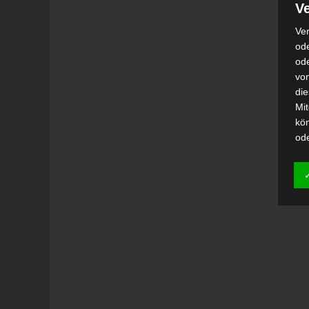
Ve
Ver
ode
od
vo
di
Mi
kö
od
h)
Auf
Ei
Ver
i
Emp
od
una
Be