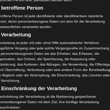
ürlichen Person sind, identifiziert werden kann.
H
U
0:0
 betroffene Person
H
G
3:1
90`
roffene Person ist jede identifizierte oder identifizierbare natürliche
rson, deren personenbezogene Daten von dem für die Verarbeitung
antwortlichen verarbeitet werden.
 Verarbeitung
arbeitung ist jeder mit oder ohne Hilfe automatisierter Verfahren
sgeführte Vorgang oder jede solche Vorgangsreihe im Zusammenhang
Iheb Ademi
t personenbezogenen Daten wie das Erheben, das Erfassen, die
ganisation, das Ordnen, die Speicherung, die Anpassung oder
ränderung, das Auslesen, das Abfragen, die Verwendung, die Offenleg
ch Übermittlung, Verbreitung oder eine andere Form der Bereitstellung
n Abgleich oder die Verknüpfung, die Einschränkung, das Löschen ode
 Vernichtung.
) Einschränkung der Verarbeitung
schränkung der Verarbeitung ist die Markierung gespeicherter
rsonenbezogener Daten mit dem Ziel, ihre künftige Verarbeitung
nzuschränken.