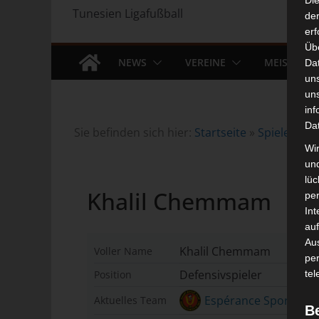
Di
Tunesien Ligafußball
der
erf
Üb
NEWS
VEREINE
MEISTERS
Da
un
un
inf
Da
Sie befinden sich hier:
Startseite
»
Spieler
»
K
Wir
un
lüc
Khalil Chemmam
pe
Int
auf
Aus
Khalil Chemmam
Voller Name
pe
Defensivspieler
Position
tel
Espérance Sportive d
Aktuelles Team
B