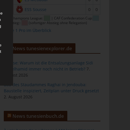
16
ESS Sousse
0
0
he
CAF Champions League:
| CAF Confederation Cup:
n
| Abstieg::
(sofortiger Abstieg ohne Relegation)
g
Ligue 1 Pro im Überblick
e
News tunesienexplorer.de
t
Sousse: Warum ist die Entsalzungsanlage Sidi
Abdelhamid immer noch nicht in Betrieb?
7.
August 2026
des
Bau des Staudammes Raghai in Jendouba:
Baustelle inspiziert, Zeitplan unter Druck gesetzt
2. August 2026
ng
News tunesienbuch.de
h