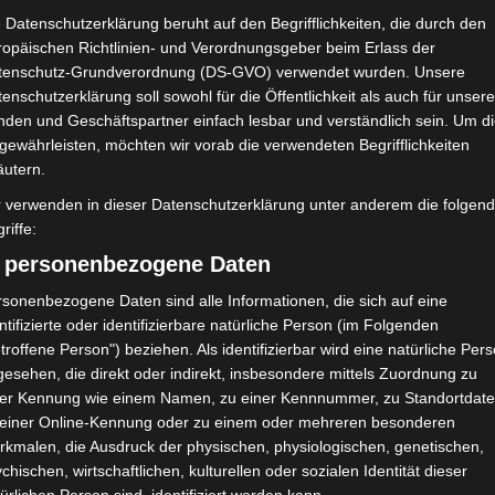
 Datenschutzerklärung beruht auf den Begrifflichkeiten, die durch den
ropäischen Richtlinien- und Verordnungsgeber beim Erlass der
tenschutz-Grundverordnung (DS-GVO) verwendet wurden. Unsere
enschutzerklärung soll sowohl für die Öffentlichkeit als auch für unser
nden und Geschäftspartner einfach lesbar und verständlich sein. Um d
gewährleisten, möchten wir vorab die verwendeten Begrifflichkeiten
äutern.
r verwenden in dieser Datenschutzerklärung unter anderem die folgen
riffe:
90′
1 (0)
) personenbezogene Daten
90′
0
0
0
1 (0)
0
0
sonenbezogene Daten sind alle Informationen, die sich auf eine
ntifizierte oder identifizierbare natürliche Person (im Folgenden
troffene Person") beziehen. Als identifizierbar wird eine natürliche Per
esehen, die direkt oder indirekt, insbesondere mittels Zuordnung zu
ner Kennung wie einem Namen, zu einer Kennnummer, zu Standortdate
A
Ergebnis
 einer Online-Kennung oder zu einem oder mehreren besonderen
rkmalen, die Ausdruck der physischen, physiologischen, genetischen,
chischen, wirtschaftlichen, kulturellen oder sozialen Identität dieser
H
G
2:0
90`
1