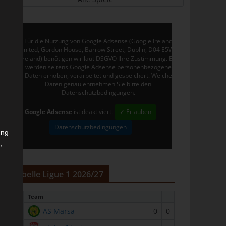
Für die Nutzung von Google Adsense (Google Ireland
Limited, Gordon House, Barrow Street, Dublin, D04 E5W5,
Ireland) benötigen wir laut DSGVO Ihre Zustimmung. Es
werden seitens Google Adsense personenbezogene
Daten erhoben, verarbeitet und gespeichert. Welche
Daten genau entnehmen Sie bitte den
Datenschutzbedingungen.
Google Adsense
ist deaktiviert.
✓ Erlauben
Datenschutzbedingungen
ung
,
r
Tabelle Ligue 1 2026/27
#
Team
1
AS Marsa
0
0