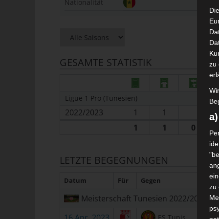
Nationalität
Die
Eu
Da
Dat
Ku
GESAMTE STATISTIK
zu 
erl
Wi
Ligue 1 Pro (Tunesien)
Beg
2022/2023
1
1
a
1
1
0
Per
ide
"be
LETZTE BEGEGNUNGEN
ang
ei
Datum
Für
Gegen
H/
zu
Meisterschaft Tunesien 2022/2023
Me
psy
16 Apr. 2023
ES Tunis