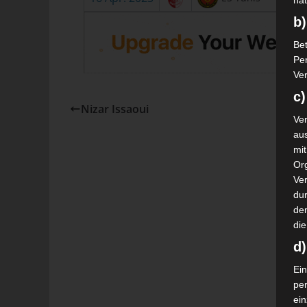
nat
b)
Bet
Pe
Ver
c)
Nizar Issaoui
Ver
au
mi
Or
Ve
dur
de
die
d
Ein
pe
ei