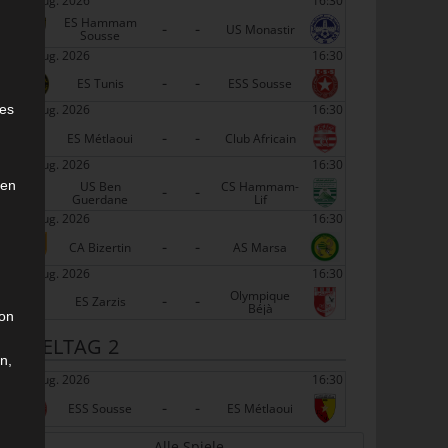
22 Aug. 2026
16:30
ES Hammam
-
-
US Monastir
Sousse
22 Aug. 2026
16:30
-
-
ES Tunis
ESS Sousse
e
22 Aug. 2026
16:30
ies
-
-
ES Métlaoui
Club Africain
22 Aug. 2026
16:30
den
US Ben
CS Hammam-
-
-
Guerdane
Lif
22 Aug. 2026
16:30
-
-
CA Bizertin
AS Marsa
22 Aug. 2026
16:30
Olympique
-
-
ES Zarzis
Béjà
son
SPIELTAG 2
n,
29 Aug. 2026
16:30
-
-
ESS Sousse
ES Métlaoui
Alle Spiele