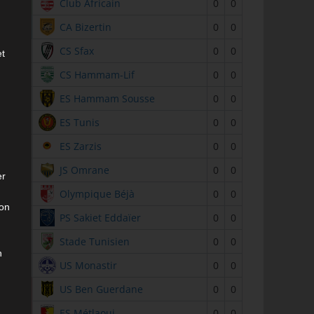
2
Club Africain
0
0
3
CA Bizertin
0
0
4
CS Sfax
0
0
et
5
CS Hammam-Lif
0
0
6
ES Hammam Sousse
0
0
7
ES Tunis
0
0
8
ES Zarzis
0
0
9
JS Omrane
0
0
er
10
Olympique Béjà
0
0
son
11
PS Sakiet Eddaïer
0
0
12
Stade Tunisien
0
0
n
13
US Monastir
0
0
14
US Ben Guerdane
0
0
15
ES Métlaoui
0
0