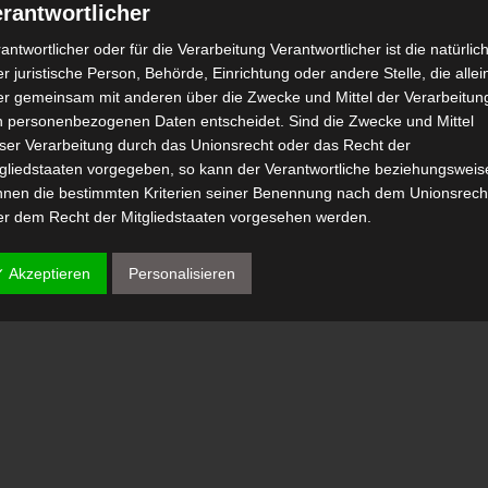
rantwortlicher
antwortlicher oder für die Verarbeitung Verantwortlicher ist die natürlic
r juristische Person, Behörde, Einrichtung oder andere Stelle, die allei
er gemeinsam mit anderen über die Zwecke und Mittel der Verarbeitun
n personenbezogenen Daten entscheidet. Sind die Zwecke und Mittel
eser Verarbeitung durch das Unionsrecht oder das Recht der
tgliedstaaten vorgegeben, so kann der Verantwortliche beziehungsweis
nnen die bestimmten Kriterien seiner Benennung nach dem Unionsrech
er dem Recht der Mitgliedstaaten vorgesehen werden.
 Auftragsverarbeiter
✓ Akzeptieren
Personalisieren
tragsverarbeiter ist eine natürliche oder juristische Person, Behörde,
nrichtung oder andere Stelle, die personenbezogene Daten im Auftrag 
antwortlichen verarbeitet.
) Empfänger
fänger ist eine natürliche oder juristische Person, Behörde, Einrichtu
er andere Stelle, der personenbezogene Daten offengelegt werden,
bhängig davon, ob es sich bei ihr um einen Dritten handelt oder nicht.
hörden, die im Rahmen eines bestimmten Untersuchungsauftrags nac