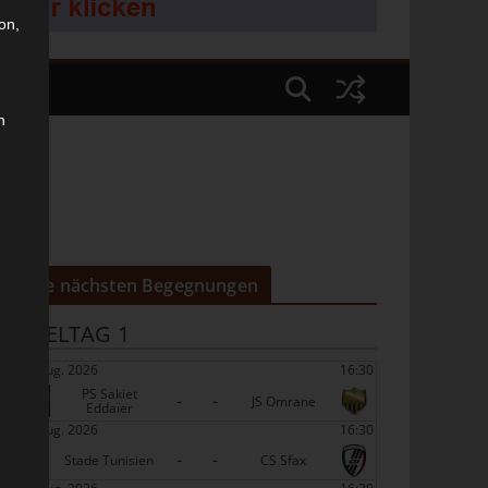
on,
n
Die nächsten Begegnungen
SPIELTAG 1
22 Aug. 2026
16:30
PS Sakiet
-
-
JS Omrane
Eddaïer
22 Aug. 2026
16:30
-
-
Stade Tunisien
CS Sfax