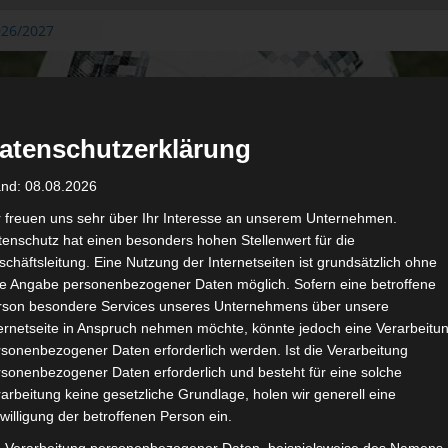
026/2027
3. August
de Gafsa
ug aus der
atenschutzerklärung
n der ersten 15
 2026/2027
and: 08.08.2026
 2026/2027 –
 19./20.
r freuen uns sehr über Ihr Interesse an unserem Unternehmen.
enschutz hat einen besonders hohen Stellenwert für die
gerichtshof
chäftsleitung. Eine Nutzung der Internetseiten ist grundsätzlich ohne
 – AS Soliman
de Angabe personenbezogener Daten möglich. Sofern eine betroffene
2 zu
rson besondere Services unseres Unternehmens über unsere
ternetseite in Anspruch nehmen möchte, könnte jedoch eine Verarbeitu
sonenbezogener Daten erforderlich werden. Ist die Verarbeitung
sonenbezogener Daten erforderlich und besteht für eine solche
arbeitung keine gesetzliche Grundlage, holen wir generell eine
de
willigung der betroffenen Person ein.