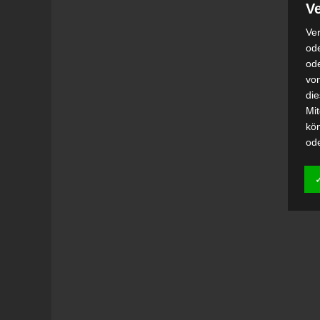
Ve
Ver
ode
od
vo
di
Mi
kö
od
h)
Auf
Ei
Ver
i
Emp
od
una
Be