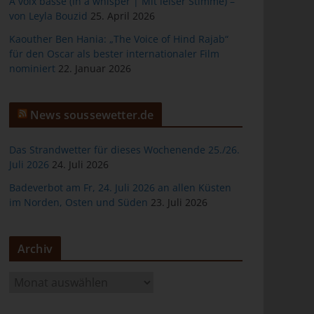
À voix basse (In a whisper | Mit leiser Stimme) –
von Leyla Bouzid
25. April 2026
Kaouther Ben Hania: „The Voice of Hind Rajab“
für den Oscar als bester internationaler Film
nominiert
22. Januar 2026
er
News soussewetter.de
Das Strandwetter für dieses Wochenende 25./26.
Juli 2026
24. Juli 2026
ten
Badeverbot am Fr, 24. Juli 2026 an allen Küsten
im Norden, Osten und Süden
23. Juli 2026
gen
Archiv
A
r