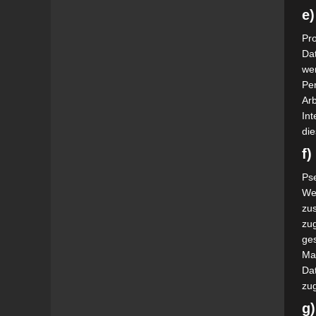
e)
Pro
Da
wer
Pe
Arb
Int
die
f
Ps
We
zus
zu
ge
Ma
Dat
zu
g)