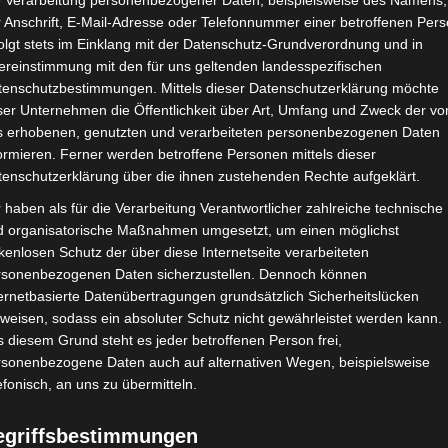
e Verarbeitung personenbezogener Daten, beispielsweise des Namens,
 Anschrift, E-Mail-Adresse oder Telefonnummer einer betroffenen Pers
olgt stets im Einklang mit der Datenschutz-Grundverordnung und in
ereinstimmung mit den für uns geltenden landesspezifischen
CHAFTEN
STADIEN
IMPRESSUM
tenschutzbestimmungen. Mittels dieser Datenschutzerklärung möchte
ser Unternehmen die Öffentlichkeit über Art, Umfang und Zweck der vo
s erhobenen, genutzten und verarbeiteten personenbezogenen Daten
ormieren. Ferner werden betroffene Personen mittels dieser
tenschutzerklärung über die ihnen zustehenden Rechte aufgeklärt.
mien Ba
 haben als für die Verarbeitung Verantwortlicher zahlreiche technische
d organisatorische Maßnahmen umgesetzt, um einen möglichst
kenlosen Schutz der über diese Internetseite verarbeiteten
rsonenbezogenen Daten sicherzustellen. Dennoch können
ernetbasierte Datenübertragungen grundsätzlich Sicherheitslücken
weisen, sodass ein absoluter Schutz nicht gewährleistet werden kann.
 diesem Grund steht es jeder betroffenen Person frei,
rsonenbezogene Daten auch auf alternativen Wegen, beispielsweise
efonisch, an uns zu übermitteln.
B)
egriffsbestimmungen