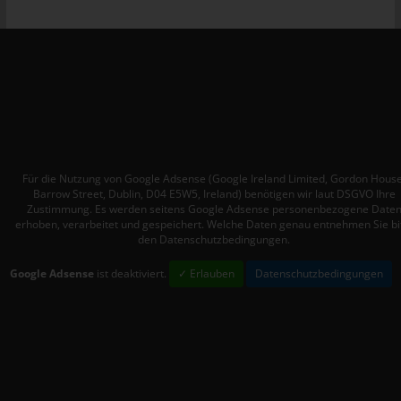
Personen, die unter der unmittelbaren Verantwortung des
Verantwortlichen oder des Auftragsverarbeiters befugt sind, die
personenbezogenen Daten zu verarbeiten.
k) Einwilligung
Einwilligung ist jede von der betroffenen Person freiwillig für den
bestimmten Fall in informierter Weise und unmissverständlich
abgegebene Willensbekundung in Form einer Erklärung oder
einer sonstigen eindeutigen bestätigenden Handlung, mit der
Für die Nutzung von Google Adsense (Google Ireland Limited, Gordon House
Barrow Street, Dublin, D04 E5W5, Ireland) benötigen wir laut DSGVO Ihre
die betroffene Person zu verstehen gibt, dass sie mit der
Zustimmung. Es werden seitens Google Adsense personenbezogene Date
Verarbeitung der sie betreffenden personenbezogenen Daten
erhoben, verarbeitet und gespeichert. Welche Daten genau entnehmen Sie bi
einverstanden ist.
den Datenschutzbedingungen.
Google Adsense
ist deaktiviert.
✓ Erlauben
Datenschutzbedingungen
Name und Anschrift des für die
Verarbeitung Verantwortlichen
Verantwortlicher im Sinne der Datenschutz-Grundverordnung,
sonstiger in den Mitgliedstaaten der Europäischen Union
geltenden Datenschutzgesetze und anderer Bestimmungen mit
datenschutzrechtlichem Charakter ist: