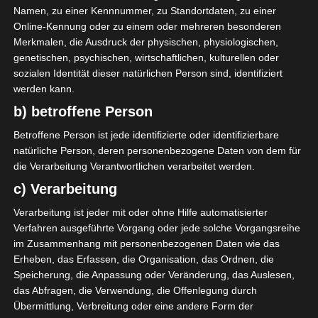
16. Februar 2005
Geburtstag
Namen, zu einer Kennnummer, zu Standortdaten, zu einer
21
Alter
Online-Kennung oder zu einem oder mehreren besonderen
Merkmalen, die Ausdruck der physischen, physiologischen,
genetischen, psychischen, wirtschaftlichen, kulturellen oder
sozialen Identität dieser natürlichen Person sind, identifiziert
werden kann.
GESAMTE STATISTIK
b) betroffene Person
Betroffene Person ist jede identifizierte oder identifizierbare
natürliche Person, deren personenbezogene Daten von dem für
Ligue 1 Pro (Tunesien)
die Verarbeitung Verantwortlichen verarbeitet werden.
2025/2026
2
2
180′
2 (0)
c) Verarbeitung
2024/2025
1
1
90′
1 (0)
Verarbeitung ist jeder mit oder ohne Hilfe automatisierter
3
3
0
270′
0
0
0
3 (0)
0
0
Verfahren ausgeführte Vorgang oder jede solche Vorgangsreihe
im Zusammenhang mit personenbezogenen Daten wie das
Gesamt:
Erheben, das Erfassen, die Organisation, das Ordnen, die
3
3
0
270′
0
0
0
3 (0)
0
0
Speicherung, die Anpassung oder Veränderung, das Auslesen,
das Abfragen, die Verwendung, die Offenlegung durch
Übermittlung, Verbreitung oder eine andere Form der
LETZTE BEGEGNUNGEN