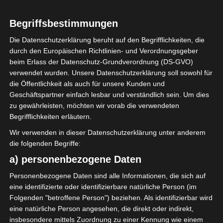
Begriffsbestimmungen
Die Datenschutzerklärung beruht auf den Begrifflichkeiten, die
durch den Europäischen Richtlinien- und Verordnungsgeber
Sie befinden sich hier:
Startseite
»
Spieler
»
Mohamed
beim Erlass der Datenschutz-Grundverordnung (DS-GVO)
Amine Allela
verwendet wurden. Unsere Datenschutzerklärung soll sowohl für
die Öffentlichkeit als auch für unsere Kunden und
Geschäftspartner einfach lesbar und verständlich sein. Um dies
zu gewährleisten, möchten wir vorab die verwendeten
Mohamed Amine Allela
Begrifflichkeiten erläutern.
Wir verwenden in dieser Datenschutzerklärung unter anderem
die folgenden Begriffe:
Mohamed Amine Allela
Voller Name
a) personenbezogene Daten
Defensivspieler
Position
Personenbezogene Daten sind alle Informationen, die sich auf
Club Athlétique
Aktuelles Team
eine identifizierte oder identifizierbare natürliche Person (im
Bizertin (CAB)
Folgenden "betroffene Person") beziehen. Als identifizierbar wird
Nationalität
eine natürliche Person angesehen, die direkt oder indirekt,
insbesondere mittels Zuordnung zu einer Kennung wie einem