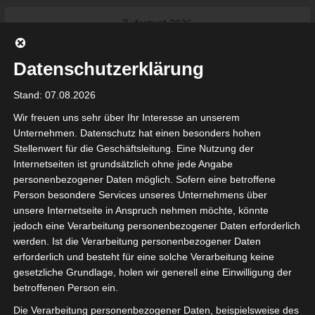
Skip
7. August 2026
to
Das Neueste:
Ligue 1 Pro: Saison 2026/2027
content
beginnt am 22. und 23. August
Datenschutzerklärung
2026 (Update)
El Gawafel Sportives de Gafsa
Stand: 07.08.2026
(EGSG) kündigt Rückzug aus der
Meisterschaft an
Wir freuen uns sehr über Ihr Interesse an unserem
Ligue 1 Pro: Spielplan der ersten 15
Unternehmen. Datenschutz hat einen besonders hohen
Spieltage der Saison 2026/2027
Stellenwert für die Geschäftsleitung. Eine Nutzung der
Ligue 2 Pro Tunesien 2026/2027 –
Internetseiten ist grundsätzlich ohne jede Angabe
Saison beginnt am am 19./20.
tunesienfussball.de
personenbezogener Daten möglich. Sofern eine betroffene
September 2026
Person besondere Services unseres Unternehmens über
Internationaler Sportgerichtshof
unsere Internetseite in Anspruch nehmen möchte, könnte
lehnt Eilverfahren ab – AS Soliman
Tunesien Ligafußball
jedoch eine Verarbeitung personenbezogener Daten erforderlich
steuert auf die Ligue 2 zu
werden. Ist die Verarbeitung personenbezogener Daten
erforderlich und besteht für eine solche Verarbeitung keine
gesetzliche Grundlage, holen wir generell eine Einwilligung der
betroffenen Person ein.
Die Verarbeitung personenbezogener Daten, beispielsweise des