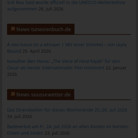
Sidi Bou Said wurde offiziell in die UNESCO-Welterbeliste
Warenkorbes im Online-Shop. Der Online-Shop merkt sich die
aufgenommen
28. Juli 2026
Artikel, die ein Kunde in den virtuellen Warenkorb gelegt hat,
über ein Cookie.
Die betroffene Person kann die Setzung von Cookies durch
News tunesienbuch.de
unsere Internetseite jederzeit mittels einer entsprechenden
Einstellung des genutzten Internetbrowsers verhindern und
À voix basse (In a whisper | Mit leiser Stimme) – von Leyla
damit der Setzung von Cookies dauerhaft widersprechen.
Bouzid
25. April 2026
Ferner können bereits gesetzte Cookies jederzeit über einen
Kaouther Ben Hania: „The Voice of Hind Rajab“ für den
Internetbrowser oder andere Softwareprogramme gelöscht
Oscar als bester internationaler Film nominiert
22. Januar
werden. Dies ist in allen gängigen Internetbrowsern möglich.
2026
Deaktiviert die betroffene Person die Setzung von Cookies in
dem genutzten Internetbrowser, sind unter Umständen nicht alle
Funktionen unserer Internetseite vollumfänglich nutzbar.
News soussewetter.de
Erfassung von allgemeinen Daten und
Das Strandwetter für dieses Wochenende 25./26. Juli 2026
Informationen
24. Juli 2026
Die Internetseite erfasst mit jedem Aufruf der Internetseite durch
Badeverbot am Fr, 24. Juli 2026 an allen Küsten im Norden,
eine betroffene Person oder ein automatisiertes System eine
Osten und Süden
23. Juli 2026
Reihe von allgemeinen Daten und Informationen. Diese