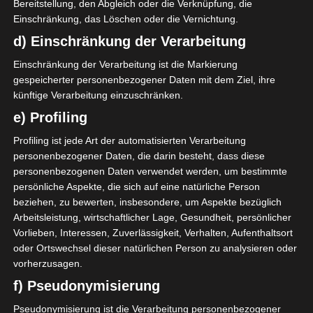
Bereitstellung, den Abgleich oder die Verknüpfung, die
Einschränkung, das Löschen oder die Vernichtung.
Datum
Ergebnis
d) Einschränkung der Verarbeitung
Meisterschaft Tunesien 2025/2026 -
Einschränkung der Verarbeitung ist die Markierung
Ligue 1
gespeicherter personenbezogener Daten mit dem Ziel, ihre
8 März 2026
künftige Verarbeitung einzuschränken.
G
90`
1
e) Profiling
1:2
Auswärts
Profiling ist jede Art der automatisierten Verarbeitung
2 Nov. 2025
G
personenbezogener Daten, die darin besteht, dass diese
90`
1
personenbezogenen Daten verwendet werden, um bestimmte
3:0
Heim
persönliche Aspekte, die sich auf eine natürliche Person
beziehen, zu bewerten, insbesondere, um Aspekte bezüglich
Meisterschaft Tunesien 2024/2025
Arbeitsleistung, wirtschaftlicher Lage, Gesundheit, persönlicher
Vorlieben, Interessen, Zuverlässigkeit, Verhalten, Aufenthaltsort
2 Feb. 2025
G
oder Ortswechsel dieser natürlichen Person zu analysieren oder
90`
1
3:1
vorherzusagen.
Heim
f) Pseudonymisierung
Pseudonymisierung ist die Verarbeitung personenbezogener