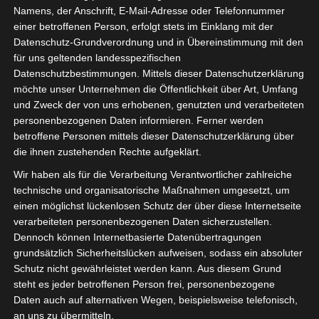
Namens, der Anschrift, E-Mail-Adresse oder Telefonnummer
einer betroffenen Person, erfolgt stets im Einklang mit der
Datenschutz-Grundverordnung und in Übereinstimmung mit den
für uns geltenden landesspezifischen
Datenschutzbestimmungen. Mittels dieser Datenschutzerklärung
möchte unser Unternehmen die Öffentlichkeit über Art, Umfang
und Zweck der von uns erhobenen, genutzten und verarbeiteten
personenbezogenen Daten informieren. Ferner werden
Für die Nutzung von Google Adsense (Google Ireland Limited, Gordon House
betroffene Personen mittels dieser Datenschutzerklärung über
Barrow Street, Dublin, D04 E5W5, Ireland) benötigen wir laut DSGVO Ihre
die ihnen zustehenden Rechte aufgeklärt.
Zustimmung. Es werden seitens Google Adsense personenbezogene Date
erhoben, verarbeitet und gespeichert. Welche Daten genau entnehmen Sie bi
Wir haben als für die Verarbeitung Verantwortlicher zahlreiche
den Datenschutzbedingungen.
technische und organisatorische Maßnahmen umgesetzt, um
einen möglichst lückenlosen Schutz der über diese Internetseite
Google Adsense
ist deaktiviert.
✓ Erlauben
Datenschutzbedingungen
verarbeiteten personenbezogenen Daten sicherzustellen.
Dennoch können Internetbasierte Datenübertragungen
grundsätzlich Sicherheitslücken aufweisen, sodass ein absoluter
Schutz nicht gewährleistet werden kann. Aus diesem Grund
steht es jeder betroffenen Person frei, personenbezogene
Daten auch auf alternativen Wegen, beispielsweise telefonisch,
an uns zu übermitteln.