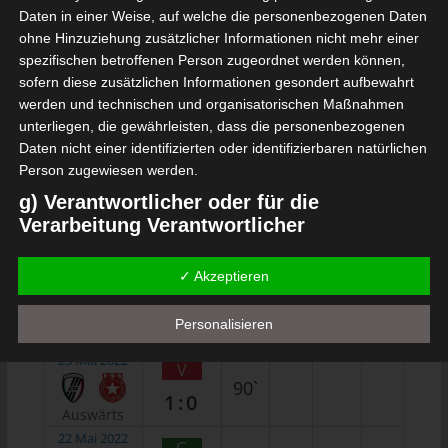
10 Nov. 2022
G
Daten in einer Weise, auf welche die personenbezogenen Daten
90`
1
1:2
ohne Hinzuziehung zusätzlicher Informationen nicht mehr einer
Auswärts
spezifischen betroffenen Person zugeordnet werden können,
5 Nov. 2022
sofern diese zusätzlichen Informationen gesondert aufbewahrt
G
90`
werden und technischen und organisatorischen Maßnahmen
3:0
unterliegen, die gewährleisten, dass die personenbezogenen
Heim
Daten nicht einer identifizierten oder identifizierbaren natürlichen
2 Nov. 2022
U
Person zugewiesen werden.
90`
1
2:2
g) Verantwortlicher oder für die
Heim
Verarbeitung Verantwortlicher
13 Okt. 2022
G
90`
2
Verantwortlicher oder für die Verarbeitung Verantwortlicher ist
0:5
✓ Akzeptieren
die natürliche oder juristische Person, Behörde, Einrichtung oder
Auswärts
andere Stelle, die allein oder gemeinsam mit anderen über die
Meisterschaft Tunesien 2021/22
Zwecke und Mittel der Verarbeitung von personenbezogenen
Personalisieren
Daten entscheidet. Sind die Zwecke und Mittel dieser
25 Mai 2022
V
Verarbeitung durch das Unionsrecht oder das Recht der
90`
Mitgliedstaaten vorgegeben, so kann der Verantwortliche
1:0
beziehungsweise können die bestimmten Kriterien seiner
Auswärts
Benennung nach dem Unionsrecht oder dem Recht der
22 Mai 2022