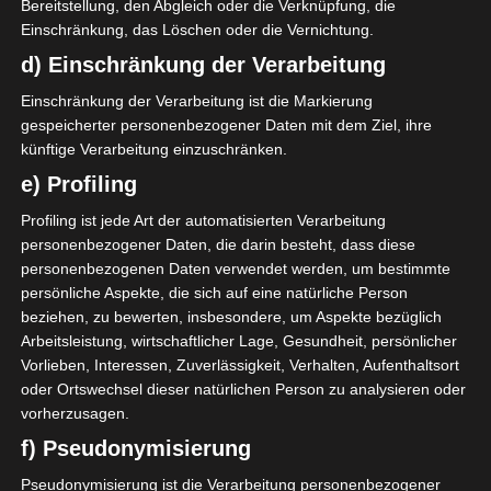
Bereitstellung, den Abgleich oder die Verknüpfung, die
Einschränkung, das Löschen oder die Vernichtung.
LETZTE BEGEGNUNGEN
d) Einschränkung der Verarbeitung
Einschränkung der Verarbeitung ist die Markierung
Datum
Ergebnis
gespeicherter personenbezogener Daten mit dem Ziel, ihre
künftige Verarbeitung einzuschränken.
Meisterschaft Tunesien 2025/2026 -
Ligue 1
e) Profiling
8 Nov. 2025
Profiling ist jede Art der automatisierten Verarbeitung
U
90`
1
personenbezogener Daten, die darin besteht, dass diese
1:1
personenbezogenen Daten verwendet werden, um bestimmte
Auswärts
persönliche Aspekte, die sich auf eine natürliche Person
Meisterschaft Tunesien 2024/2025
beziehen, zu bewerten, insbesondere, um Aspekte bezüglich
Arbeitsleistung, wirtschaftlicher Lage, Gesundheit, persönlicher
10 Nov. 2024
U
Vorlieben, Interessen, Zuverlässigkeit, Verhalten, Aufenthaltsort
90`
1
oder Ortswechsel dieser natürlichen Person zu analysieren oder
1:1
Auswärts
vorherzusagen.
f) Pseudonymisierung
Meisterschaft Tunesien 2022/2023
Pseudonymisierung ist die Verarbeitung personenbezogener