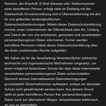
Namens, der Anschrift, E-Mail-Adresse oder Telefonnummer
einer betroffenen Person, erfolgt stets im Einklang mit der
Datenschutz-Grundverordnung und in Übereinstimmung mit den
für uns geltenden landesspezifischen
Sie befinden sich hier:
Startseite
»
Spieler
»
Mohamed
Datenschutzbestimmungen. Mittels dieser Datenschutzerklärung
möchte unser Unternehmen die Öffentlichkeit über Art, Umfang
„Cristo“ Dhaoui
und Zweck der von uns erhobenen, genutzten und verarbeiteten
personenbezogenen Daten informieren. Ferner werden
betroffene Personen mittels dieser Datenschutzerklärung über
die ihnen zustehenden Rechte aufgeklärt.
Mohamed „Cristo“
Wir haben als für die Verarbeitung Verantwortlicher zahlreiche
Dhaoui
technische und organisatorische Maßnahmen umgesetzt, um
einen möglichst lückenlosen Schutz der über diese Internetseite
verarbeiteten personenbezogenen Daten sicherzustellen.
Dennoch können Internetbasierte Datenübertragungen
Mohamed Dhaoui
Voller Name
grundsätzlich Sicherheitslücken aufweisen, sodass ein absoluter
Mittelfeldspieler
Position
Schutz nicht gewährleistet werden kann. Aus diesem Grund
steht es jeder betroffenen Person frei, personenbezogene
Étoile Sportive du
Aktuelles Team
Sahel Sousse (ESS)
Daten auch auf alternativen Wegen, beispielsweise telefonisch,
an uns zu übermitteln.