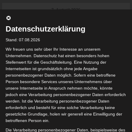
Skip
7. August 2026
to
Das Neueste:
Ligue 1 Pro: Saison 2026/2027
content
beginnt am 22. und 23. August
Datenschutzerklärung
2026 (Update)
El Gawafel Sportives de Gafsa
Stand: 07.08.2026
(EGSG) kündigt Rückzug aus der
Meisterschaft an
Wir freuen uns sehr über Ihr Interesse an unserem
Ligue 1 Pro: Spielplan der ersten 15
Unternehmen. Datenschutz hat einen besonders hohen
Spieltage der Saison 2026/2027
Stellenwert für die Geschäftsleitung. Eine Nutzung der
Ligue 2 Pro Tunesien 2026/2027 –
Internetseiten ist grundsätzlich ohne jede Angabe
Saison beginnt am am 19./20.
tunesienfussball.de
personenbezogener Daten möglich. Sofern eine betroffene
September 2026
Person besondere Services unseres Unternehmens über
Internationaler Sportgerichtshof
unsere Internetseite in Anspruch nehmen möchte, könnte
lehnt Eilverfahren ab – AS Soliman
Tunesien Ligafußball
jedoch eine Verarbeitung personenbezogener Daten erforderlich
steuert auf die Ligue 2 zu
werden. Ist die Verarbeitung personenbezogener Daten
Nutzung von Google Adsense (Google Ireland Limited, Gordon House, Barrow Stree
erforderlich und besteht für eine solche Verarbeitung keine
, Ireland) benötigen wir laut DSGVO Ihre Zustimmung. Es werden seitens Goog
gesetzliche Grundlage, holen wir generell eine Einwilligung der
nbezogene Daten erhoben, verarbeitet und gespeichert. Welche Daten genau 
bitte den Datenschutzbedingungen.
betroffenen Person ein.
Die Verarbeitung personenbezogener Daten, beispielsweise des
Google Adsense
ist deaktiviert.
✓ Erlauben
Datenschutzbedingungen