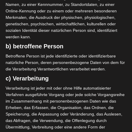
Namen, zu einer Kennnummer, zu Standortdaten, zu einer
Er wurde für die Saison 2024–2025 an den Sfaxien
Online-Kennung oder zu einem oder mehreren besonderen
Sports Club ausgeliehen, aber das Management von
Merkmalen, die Ausdruck der physischen, physiologischen,
Black and White zog die auf eine Million Dollar
genetischen, psychischen, wirtschaftlichen, kulturellen oder
festgelegte Kaufoption nicht in Anspruch.
sozialen Identität dieser natürlichen Person sind, identifiziert
werden kann.
b) betroffene Person
GESAMTE STATISTIK
Betroffene Person ist jede identifizierte oder identifizierbare
natürliche Person, deren personenbezogene Daten von dem für
die Verarbeitung Verantwortlichen verarbeitet werden.
Ligue 1 Pro (Tunesien)
2025/2026
1
1
90′
1 (0)
c) Verarbeitung
2024/2025
1
1
90′
1 (0)
Verarbeitung ist jeder mit oder ohne Hilfe automatisierter
2022/2023
4
4
360′
4 (0)
Verfahren ausgeführte Vorgang oder jede solche Vorgangsreihe
im Zusammenhang mit personenbezogenen Daten wie das
2021/2022
3
3
270′
2 (0)
Erheben, das Erfassen, die Organisation, das Ordnen, die
9
9
0
810′
0
0
0
8 (0)
0
0
Speicherung, die Anpassung oder Veränderung, das Auslesen,
Gesamt:
das Abfragen, die Verwendung, die Offenlegung durch
Übermittlung, Verbreitung oder eine andere Form der
9
9
0
810′
0
0
0
8 (0)
0
0