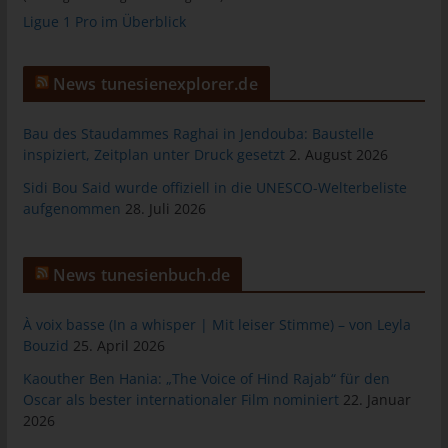
allgemeinen Daten und Informationen werden in den Logfiles
Ligue 1 Pro im Überblick
des Servers gespeichert. Erfasst werden können die (1)
verwendeten Browsertypen und Versionen, (2) das vom
zugreifenden System verwendete Betriebssystem, (3) die
News tunesienexplorer.de
Internetseite, von welcher ein zugreifendes System auf unsere
Internetseite gelangt (sogenannte Referrer), (4) die
Bau des Staudammes Raghai in Jendouba: Baustelle
Unterwebseiten, welche über ein zugreifendes System auf
inspiziert, Zeitplan unter Druck gesetzt
2. August 2026
unserer Internetseite angesteuert werden, (5) das Datum und
Sidi Bou Said wurde offiziell in die UNESCO-Welterbeliste
die Uhrzeit eines Zugriffs auf die Internetseite, (6) eine Internet-
aufgenommen
28. Juli 2026
Protokoll-Adresse (IP-Adresse), (7) der Internet-Service-
Provider des zugreifenden Systems und (8) sonstige ähnliche
Daten und Informationen, die der Gefahrenabwehr im Falle von
News tunesienbuch.de
Angriffen auf unsere informationstechnologischen Systeme
dienen.
À voix basse (In a whisper | Mit leiser Stimme) – von Leyla
Bei der Nutzung dieser allgemeinen Daten und Informationen
Bouzid
25. April 2026
ziehen wird keine Rückschlüsse auf die betroffene Person.
Diese Informationen werden vielmehr benötigt, um (1) die
Kaouther Ben Hania: „The Voice of Hind Rajab“ für den
Inhalte unserer Internetseite korrekt auszuliefern, (2) die Inhalte
Oscar als bester internationaler Film nominiert
22. Januar
2026
unserer Internetseite sowie die Werbung für diese zu
optimieren, (3) die dauerhafte Funktionsfähigkeit unserer