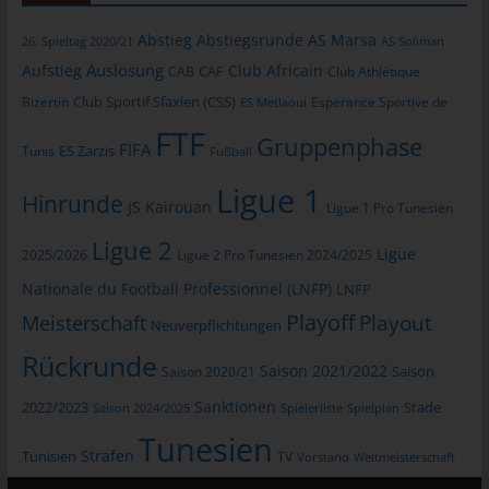
Verarbeitung Verantwortlichen erforderlich. Eine Weitergabe
dieser Daten an Dritte erfolgt grundsätzlich nicht, sofern keine
Abstieg
Abstiegsrunde
AS Marsa
26. Spieltag 2020/21
AS Soliman
gesetzliche Pflicht zur Weitergabe besteht oder die Weitergabe
Auslosung
Aufstieg
Club Africain
CAB
CAF
Club Athlétique
der Strafverfolgung dient.
Club Sportif Sfaxien (CSS)
Bizertin
Esperance Sportive de
ES Metlaoui
Die Registrierung der betroffenen Person unter freiwilliger
FTF
Angabe personenbezogener Daten dient dem für die
Gruppenphase
FIFA
Tunis
ES Zarzis
Fußball
Verarbeitung Verantwortlichen dazu, der betroffenen Person
Inhalte oder Leistungen anzubieten, die aufgrund der Natur der
Ligue 1
Hinrunde
JS Kairouan
Ligue 1 Pro Tunesien
Sache nur registrierten Benutzern angeboten werden können.
Registrierten Personen steht die Möglichkeit frei, die bei der
Ligue 2
Ligue
2025/2026
Ligue 2 Pro Tunesien 2024/2025
Registrierung angegebenen personenbezogenen Daten
jederzeit abzuändern oder vollständig aus dem Datenbestand
Nationale du Football Professionnel (LNFP)
LNFP
des für die Verarbeitung Verantwortlichen löschen zu lassen.
Playoff
Playout
Meisterschaft
Neuverpflichtungen
Der für die Verarbeitung Verantwortliche erteilt jeder betroffenen
Rückrunde
Person jederzeit auf Anfrage Auskunft darüber, welche
Saison 2021/2022
Saison 2020/21
Saison
personenbezogenen Daten über die betroffene Person
Sanktionen
2022/2023
Stade
Saison 2024/2025
Spielerliste
Spielplan
gespeichert sind. Ferner berichtigt oder löscht der für die
Tunesien
Verarbeitung Verantwortliche personenbezogene Daten auf
Strafen
Tunisien
TV
Vorstand
Weltmeisterschaft
Wunsch oder Hinweis der betroffenen Person, soweit dem keine
gesetzlichen Aufbewahrungspflichten entgegenstehen. Die