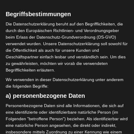
Nationalität
14. Mai 2003
Geburtstag
Begriffsbestimmungen
23
Alter
Die Datenschutzerklärung beruht auf den Begrifflichkeiten, die
durch den Europäischen Richtlinien- und Verordnungsgeber
175
Größe (cm)
beim Erlass der Datenschutz-Grundverordnung (DS-GVO)
verwendet wurden. Unsere Datenschutzerklärung soll sowohl für
die Öffentlichkeit als auch für unsere Kunden und
Geschäftspartner einfach lesbar und verständlich sein. Um dies
zu gewährleisten, möchten wir vorab die verwendeten
15.07.2025: Gestern Abend schloss Etoile Sportive du
Begrifflichkeiten erläutern.
Sahel den Transfer des Al-Ahly-Stürmers Mohamed
Wir verwenden in dieser Datenschutzerklärung unter anderem
Dhaoui „Cristo“ auf Leihbasis für ein Jahr mit einer
die folgenden Begriffe:
Kaufoption in Höhe von 750.000 US-Dollar ab.
a) personenbezogene Daten
Man sollte nicht vergessen, dass der ehemalige Star-
Personenbezogene Daten sind alle Informationen, die sich auf
Flügelspieler im Januar 2023 zu Al Ahly wechselte,
eine identifizierte oder identifizierbare natürliche Person (im
Folgenden "betroffene Person") beziehen. Als identifizierbar wird
sich jedoch im überfüllten Kader des Kairoer Klubs
eine natürliche Person angesehen, die direkt oder indirekt,
nicht etablieren konnte.
insbesondere mittels Zuordnung zu einer Kennung wie einem