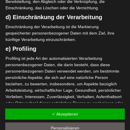
Ligue 1
Bereitstellung, den Abgleich oder die Verknüpfung, die
Einschränkung, das Löschen oder die Vernichtung.
23 Nov. 2025
G
d) Einschränkung der Verarbeitung
90`
1
4:0
Heim
Einschränkung der Verarbeitung ist die Markierung
gespeicherter personenbezogener Daten mit dem Ziel, ihre
künftige Verarbeitung einzuschränken.
e) Profiling
Profiling ist jede Art der automatisierten Verarbeitung
personenbezogener Daten, die darin besteht, dass diese
Nidhal Amor
personenbezogenen Daten verwendet werden, um bestimmte
persönliche Aspekte, die sich auf eine natürliche Person
Dhiaeddine Jebli
beziehen, zu bewerten, insbesondere, um Aspekte bezüglich
Die nächsten Begegnungen
Arbeitsleistung, wirtschaftlicher Lage, Gesundheit, persönlicher
Vorlieben, Interessen, Zuverlässigkeit, Verhalten, Aufenthaltsort
SPIELTAG 1
oder Ortswechsel dieser natürlichen Person zu analysieren oder
vorherzusagen.
22 Aug. 2026
16:30
✓ Akzeptieren
f) Pseudonymisierung
-
-
PS Sakiet Eddaïer
JS Omrane
Personalisieren
Pseudonymisierung ist die Verarbeitung personenbezogener