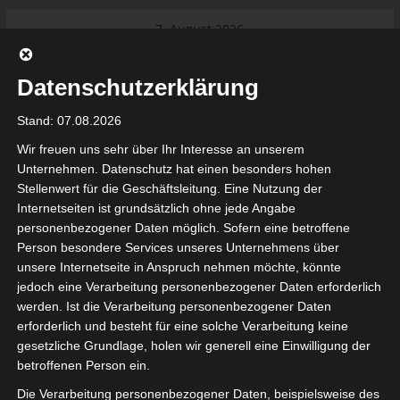
Skip
7. August 2026
to
Das Neueste:
Ligue 1 Pro: Saison 2026/2027
content
beginnt am 22. und 23. August
Datenschutzerklärung
2026 (Update)
El Gawafel Sportives de Gafsa
Stand: 07.08.2026
(EGSG) kündigt Rückzug aus der
Meisterschaft an
Wir freuen uns sehr über Ihr Interesse an unserem
Ligue 1 Pro: Spielplan der ersten 15
Unternehmen. Datenschutz hat einen besonders hohen
Spieltage der Saison 2026/2027
Stellenwert für die Geschäftsleitung. Eine Nutzung der
Ligue 2 Pro Tunesien 2026/2027 –
Internetseiten ist grundsätzlich ohne jede Angabe
Saison beginnt am am 19./20.
tunesienfussball.de
personenbezogener Daten möglich. Sofern eine betroffene
September 2026
Person besondere Services unseres Unternehmens über
Internationaler Sportgerichtshof
unsere Internetseite in Anspruch nehmen möchte, könnte
lehnt Eilverfahren ab – AS Soliman
Tunesien Ligafußball
jedoch eine Verarbeitung personenbezogener Daten erforderlich
steuert auf die Ligue 2 zu
werden. Ist die Verarbeitung personenbezogener Daten
erforderlich und besteht für eine solche Verarbeitung keine
gesetzliche Grundlage, holen wir generell eine Einwilligung der
betroffenen Person ein.
Die Verarbeitung personenbezogener Daten, beispielsweise des