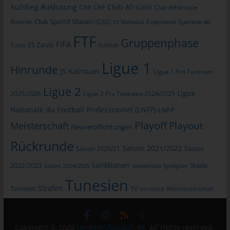
Auslosung
Aufstieg
Club Africain
CAB
CAF
Club Athlétique
informationstechnologischen Systeme und der Technik unserer
Internetseite zu gewährleisten sowie (4) um
Club Sportif Sfaxien (CSS)
Bizertin
Esperance Sportive de
ES Metlaoui
Strafverfolgungsbehörden im Falle eines Cyberangriffes die zur
FTF
Gruppenphase
Strafverfolgung notwendigen Informationen bereitzustellen.
FIFA
Tunis
ES Zarzis
Fußball
Diese anonym erhobenen Daten und Informationen werden
Ligue 1
durch uns daher einerseits statistisch und ferner mit dem Ziel
Hinrunde
JS Kairouan
Ligue 1 Pro Tunesien
ausgewertet, den Datenschutz und die Datensicherheit in
unserem Unternehmen zu erhöhen, um letztlich ein optimales
Ligue 2
Ligue
2025/2026
Ligue 2 Pro Tunesien 2024/2025
Schutzniveau für die von uns verarbeiteten personenbezogenen
Nationale du Football Professionnel (LNFP)
Daten sicherzustellen. Die anonymen Daten der Server-Logfiles
LNFP
werden getrennt von allen durch eine betroffene Person
Playoff
Playout
Meisterschaft
Neuverpflichtungen
angegebenen personenbezogenen Daten gespeichert.
Rückrunde
Saison 2021/2022
Saison 2020/21
Saison
Registrierung auf unserer Internetseite
Sanktionen
2022/2023
Stade
Saison 2024/2025
Spielerliste
Spielplan
Die betroffene Person hat die Möglichkeit, sich auf der
Tunesien
Internetseite des für die Verarbeitung Verantwortlichen unter
Strafen
Tunisien
TV
Vorstand
Weltmeisterschaft
Angabe von personenbezogenen Daten zu registrieren. Welche
personenbezogenen Daten dabei an den für die Verarbeitung
Verantwortlichen übermittelt werden, ergibt sich aus der
Copyright © 2026
tunesienfussball.de
. All rights reserved.