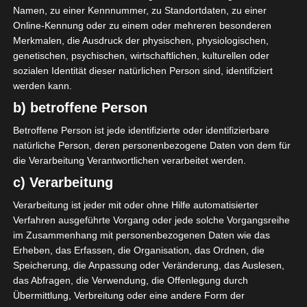
Namen, zu einer Kennnummer, zu Standortdaten, zu einer
20
Alter
Online-Kennung oder zu einem oder mehreren besonderen
Merkmalen, die Ausdruck der physischen, physiologischen,
genetischen, psychischen, wirtschaftlichen, kulturellen oder
sozialen Identität dieser natürlichen Person sind, identifiziert
werden kann.
GESAMTE STATISTIK
b) betroffene Person
Betroffene Person ist jede identifizierte oder identifizierbare
natürliche Person, deren personenbezogene Daten von dem für
Ligue 1 Pro (Tunesien)
die Verarbeitung Verantwortlichen verarbeitet werden.
2025/2026
1
1
90′
1 (0)
c) Verarbeitung
1
1
0
90′
0
0
0
1 (0)
0
0
Verarbeitung ist jeder mit oder ohne Hilfe automatisierter
Verfahren ausgeführte Vorgang oder jede solche Vorgangsreihe
LETZTE BEGEGNUNGEN
im Zusammenhang mit personenbezogenen Daten wie das
Erheben, das Erfassen, die Organisation, das Ordnen, die
Speicherung, die Anpassung oder Veränderung, das Auslesen,
Datum
Ergebnis
das Abfragen, die Verwendung, die Offenlegung durch
Meisterschaft Tunesien 2025/2026 -
Übermittlung, Verbreitung oder eine andere Form der