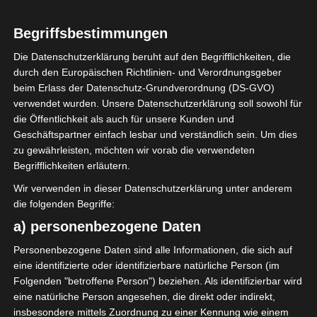
Begriffsbestimmungen
Die Datenschutzerklärung beruht auf den Begrifflichkeiten, die
durch den Europäischen Richtlinien- und Verordnungsgeber
Sie befinden sich hier:
Startseite
»
Spieler
»
Mohamed
beim Erlass der Datenschutz-Grundverordnung (DS-GVO)
Iyadh Riahi
verwendet wurden. Unsere Datenschutzerklärung soll sowohl für
die Öffentlichkeit als auch für unsere Kunden und
Geschäftspartner einfach lesbar und verständlich sein. Um dies
zu gewährleisten, möchten wir vorab die verwendeten
Mohamed Iyadh Riahi
Begrifflichkeiten erläutern.
Wir verwenden in dieser Datenschutzerklärung unter anderem
die folgenden Begriffe:
Mohamed Iyadh Riahi
Voller Name
a) personenbezogene Daten
Defensivspieler
Position
Personenbezogene Daten sind alle Informationen, die sich auf
Stade Tunisien (ST)
Aktuelles Team
eine identifizierte oder identifizierbare natürliche Person (im
Folgenden "betroffene Person") beziehen. Als identifizierbar wird
Nationalität
eine natürliche Person angesehen, die direkt oder indirekt,
21. Dezember 2005
Geburtstag
insbesondere mittels Zuordnung zu einer Kennung wie einem