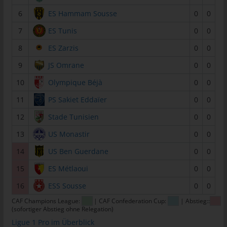
tunesienfussball.de
6
ES Hammam Sousse
0
0
Uwe Wassenberg
7
ES Tunis
0
0
Rue 2 Mars
8
ES Zarzis
0
0
4022 Akouda - Tunesien
9
JS Omrane
0
0
Telefon: +216 216 16 616
10
Olympique Béjà
0
0
E-Mail:
11
PS Sakiet Eddaïer
0
0
Cookies
12
Stade Tunisien
0
0
13
US Monastir
0
0
Die Internetseiten verwenden Cookies. Cookies sind
Textdateien, welche über einen Internetbrowser auf einem
14
US Ben Guerdane
0
0
Computersystem abgelegt und gespeichert werden.
15
ES Métlaoui
0
0
Zahlreiche Internetseiten und Server verwenden Cookies. Viele
Cookies enthalten eine sogenannte Cookie-ID. Eine Cookie-ID
16
ESS Sousse
0
0
ist eine eindeutige Kennung des Cookies. Sie besteht aus einer
CAF Champions League:
| CAF Confederation Cup:
| Abstieg::
Zeichenfolge, durch welche Internetseiten und Server dem
(sofortiger Abstieg ohne Relegation)
konkreten Internetbrowser zugeordnet werden können, in dem
Ligue 1 Pro im Überblick