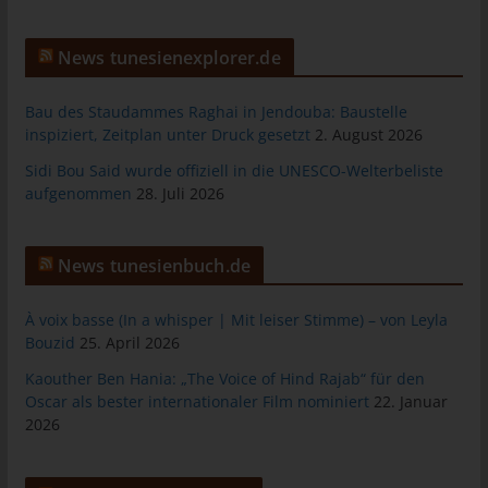
das Cookie gespeichert wurde. Dies ermöglicht es den
besuchten Internetseiten und Servern, den individuellen
Browser der betroffenen Person von anderen Internetbrowsern,
News tunesienexplorer.de
die andere Cookies enthalten, zu unterscheiden. Ein bestimmter
Internetbrowser kann über die eindeutige Cookie-ID
Bau des Staudammes Raghai in Jendouba: Baustelle
wiedererkannt und identifiziert werden.
inspiziert, Zeitplan unter Druck gesetzt
2. August 2026
Durch den Einsatz von Cookies kann den Nutzern dieser
Sidi Bou Said wurde offiziell in die UNESCO-Welterbeliste
Internetseite nutzerfreundlichere Services bereitstellen, die ohne
aufgenommen
28. Juli 2026
die Cookie-Setzung nicht möglich wären.
Mittels eines Cookies können die Informationen und Angebote
News tunesienbuch.de
auf unserer Internetseite im Sinne des Benutzers optimiert
werden. Cookies ermöglichen uns, wie bereits erwähnt, die
Benutzer unserer Internetseite wiederzuerkennen. Zweck dieser
À voix basse (In a whisper | Mit leiser Stimme) – von Leyla
Wiedererkennung ist es, den Nutzern die Verwendung unserer
Bouzid
25. April 2026
Internetseite zu erleichtern. Der Benutzer einer Internetseite, die
Kaouther Ben Hania: „The Voice of Hind Rajab“ für den
Cookies verwendet, muss beispielsweise nicht bei jedem
Oscar als bester internationaler Film nominiert
22. Januar
Besuch der Internetseite erneut seine Zugangsdaten eingeben,
2026
weil dies von der Internetseite und dem auf dem
Computersystem des Benutzers abgelegten Cookie
übernommen wird. Ein weiteres Beispiel ist das Cookie eines