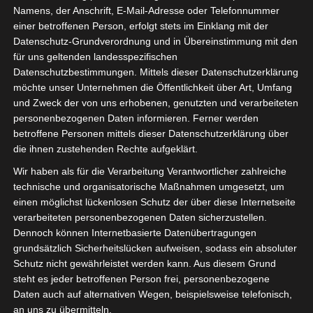
Namens, der Anschrift, E-Mail-Adresse oder Telefonnummer
einer betroffenen Person, erfolgt stets im Einklang mit der
Datenschutz-Grundverordnung und in Übereinstimmung mit den
für uns geltenden landesspezifischen
Datenschutzbestimmungen. Mittels dieser Datenschutzerklärung
möchte unser Unternehmen die Öffentlichkeit über Art, Umfang
und Zweck der von uns erhobenen, genutzten und verarbeiteten
personenbezogenen Daten informieren. Ferner werden
Für die Nutzung von Google Adsense (Google Ireland Limited, Gordon House
betroffene Personen mittels dieser Datenschutzerklärung über
Barrow Street, Dublin, D04 E5W5, Ireland) benötigen wir laut DSGVO Ihre
die ihnen zustehenden Rechte aufgeklärt.
Zustimmung. Es werden seitens Google Adsense personenbezogene Date
erhoben, verarbeitet und gespeichert. Welche Daten genau entnehmen Sie bi
Wir haben als für die Verarbeitung Verantwortlicher zahlreiche
den Datenschutzbedingungen.
technische und organisatorische Maßnahmen umgesetzt, um
einen möglichst lückenlosen Schutz der über diese Internetseite
Google Adsense
ist deaktiviert.
✓ Erlauben
Datenschutzbedingungen
verarbeiteten personenbezogenen Daten sicherzustellen.
Dennoch können Internetbasierte Datenübertragungen
grundsätzlich Sicherheitslücken aufweisen, sodass ein absoluter
Schutz nicht gewährleistet werden kann. Aus diesem Grund
steht es jeder betroffenen Person frei, personenbezogene
Daten auch auf alternativen Wegen, beispielsweise telefonisch,
an uns zu übermitteln.