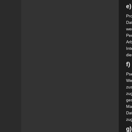
e)
Pro
Da
wer
Pe
Arb
Int
die
f
Ps
We
zus
zu
ge
Ma
Dat
zu
g)