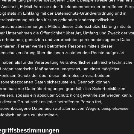
e Verarbeitung personenbezogener Daten, beispielsweise des Namens,
 Anschrift, E-Mail-Adresse oder Telefonnummer einer betroffenen Pers
olgt stets im Einklang mit der Datenschutz-Grundverordnung und in
ereinstimmung mit den für uns geltenden landesspezifischen
CHAFTEN
STADIEN
IMPRESSUM
tenschutzbestimmungen. Mittels dieser Datenschutzerklärung möchte
ser Unternehmen die Öffentlichkeit über Art, Umfang und Zweck der vo
s erhobenen, genutzten und verarbeiteten personenbezogenen Daten
ormieren. Ferner werden betroffene Personen mittels dieser
tenschutzerklärung über die ihnen zustehenden Rechte aufgeklärt.
hamed Wael Derbali
 haben als für die Verarbeitung Verantwortlicher zahlreiche technische
d organisatorische Maßnahmen umgesetzt, um einen möglichst
kenlosen Schutz der über diese Internetseite verarbeiteten
li
rsonenbezogenen Daten sicherzustellen. Dennoch können
ernetbasierte Datenübertragungen grundsätzlich Sicherheitslücken
weisen, sodass ein absoluter Schutz nicht gewährleistet werden kann.
 diesem Grund steht es jeder betroffenen Person frei,
rsonenbezogene Daten auch auf alternativen Wegen, beispielsweise
efonisch, an uns zu übermitteln.
e Tunis (EST)
egriffsbestimmungen