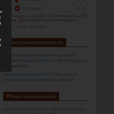
16
ESS Sousse
0
0
he
CAF Champions League:
| CAF Confederation Cup:
n
| Abstieg::
(sofortiger Abstieg ohne Relegation)
g
Ligue 1 Pro im Überblick
e
News tunesienexplorer.de
t
Bau des Staudammes Raghai in Jendouba:
Baustelle inspiziert, Zeitplan unter Druck gesetzt
2. August 2026
des
Sidi Bou Said wurde offiziell in die UNESCO-
Welterbeliste aufgenommen
28. Juli 2026
ng
News tunesienbuch.de
À voix basse (In a whisper | Mit leiser Stimme) –
h