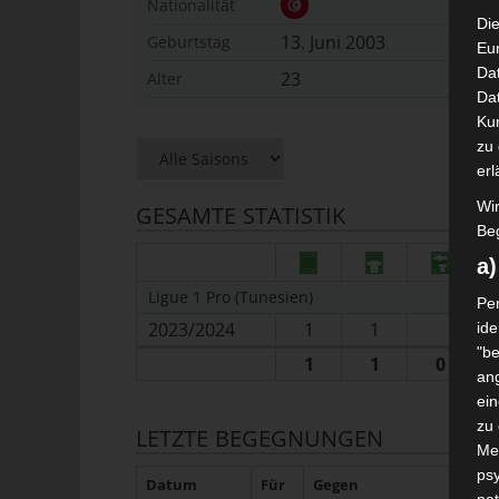
Nationalität
Die
13. Juni 2003
Geburtstag
Eu
Da
23
Alter
Dat
Ku
zu 
erl
Wi
GESAMTE STATISTIK
Beg
a
Ligue 1 Pro (Tunesien)
Per
2023/2024
1
1
ide
"be
1
1
0
ang
ei
zu
LETZTE BEGEGNUNGEN
Me
psy
Datum
Für
Gegen
H/A