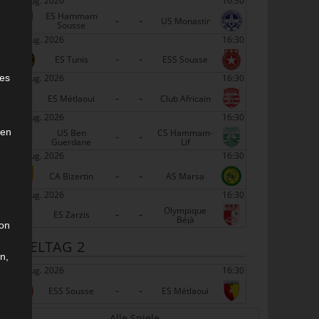
22 Aug. 2026
16:30
ES Hammam
-
-
US Monastir
Sousse
22 Aug. 2026
16:30
-
-
ES Tunis
ESS Sousse
e
22 Aug. 2026
16:30
ies
-
-
ES Métlaoui
Club Africain
22 Aug. 2026
16:30
den
US Ben
CS Hammam-
-
-
Guerdane
Lif
22 Aug. 2026
16:30
-
-
CA Bizertin
AS Marsa
22 Aug. 2026
16:30
Olympique
-
-
ES Zarzis
Béjà
son
SPIELTAG 2
n,
29 Aug. 2026
16:30
-
-
ESS Sousse
ES Métlaoui
Alle Spiele