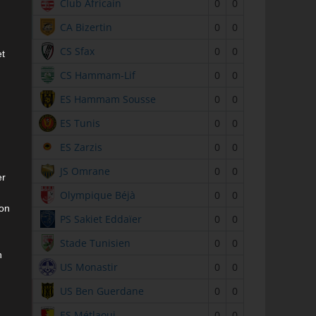
2
Club Africain
0
0
3
CA Bizertin
0
0
4
CS Sfax
0
0
et
5
CS Hammam-Lif
0
0
6
ES Hammam Sousse
0
0
7
ES Tunis
0
0
8
ES Zarzis
0
0
9
JS Omrane
0
0
er
10
Olympique Béjà
0
0
son
11
PS Sakiet Eddaïer
0
0
12
Stade Tunisien
0
0
n
13
US Monastir
0
0
14
US Ben Guerdane
0
0
15
ES Métlaoui
0
0