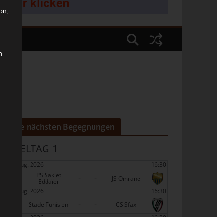
on,
n
Die nächsten Begegnungen
SPIELTAG 1
22 Aug. 2026
16:30
PS Sakiet
-
-
JS Omrane
Eddaïer
22 Aug. 2026
16:30
-
-
Stade Tunisien
CS Sfax