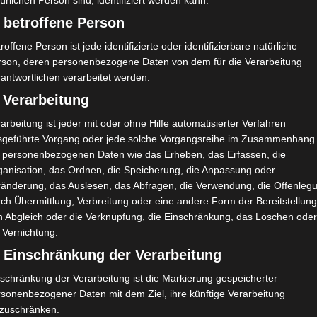
ürlichen Person sind, identifiziert werden kann.
 betroffene Person
A
G
0:1
90`
1
roffene Person ist jede identifizierte oder identifizierbare natürliche
rson, deren personenbezogene Daten von dem für die Verarbeitung
antwortlichen verarbeitet werden.
 Verarbeitung
arbeitung ist jeder mit oder ohne Hilfe automatisierter Verfahren
sgeführte Vorgang oder jede solche Vorgangsreihe im Zusammenhang
t personenbezogenen Daten wie das Erheben, das Erfassen, die
Faissal Mannai
ganisation, das Ordnen, die Speicherung, die Anpassung oder
ränderung, das Auslesen, das Abfragen, die Verwendung, die Offenleg
ch Übermittlung, Verbreitung oder eine andere Form der Bereitstellung
n Abgleich oder die Verknüpfung, die Einschränkung, das Löschen ode
 Vernichtung.
) Einschränkung der Verarbeitung
schränkung der Verarbeitung ist die Markierung gespeicherter
rsonenbezogener Daten mit dem Ziel, ihre künftige Verarbeitung
nzuschränken.