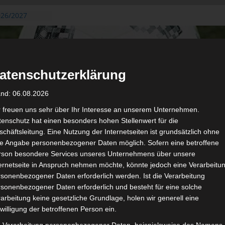
026/2027
3. August
de Gafsa
ug aus der
atenschutzerklärung
n der ersten 15
 2026/2027
and: 06.08.2026
 2026/2027 –
 19./20.
r freuen uns sehr über Ihr Interesse an unserem Unternehmen.
enschutz hat einen besonders hohen Stellenwert für die
gerichtshof
chäftsleitung. Eine Nutzung der Internetseiten ist grundsätzlich ohne
 – AS Soliman
de Angabe personenbezogener Daten möglich. Sofern eine betroffene
2 zu
rson besondere Services unseres Unternehmens über unsere
ternetseite in Anspruch nehmen möchte, könnte jedoch eine Verarbeitu
sonenbezogener Daten erforderlich werden. Ist die Verarbeitung
sonenbezogener Daten erforderlich und besteht für eine solche
arbeitung keine gesetzliche Grundlage, holen wir generell eine
de
willigung der betroffenen Person ein.