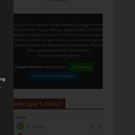
Für die Nutzung von Google Adsense (Google Ireland
Limited, Gordon House, Barrow Street, Dublin, D04 E5W5,
Ireland) benötigen wir laut DSGVO Ihre Zustimmung. Es
werden seitens Google Adsense personenbezogene
Daten erhoben, verarbeitet und gespeichert. Welche
Daten genau entnehmen Sie bitte den
Datenschutzbedingungen.
Google Adsense
ist deaktiviert.
✓ Erlauben
Datenschutzbedingungen
ung
,
r
Tabelle Ligue 1 2026/27
#
Team
1
AS Marsa
0
0