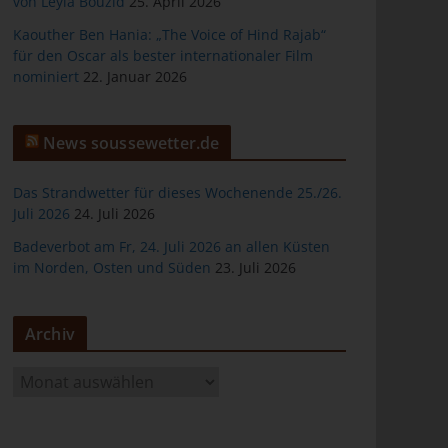
von Leyla Bouzid
25. April 2026
Kaouther Ben Hania: „The Voice of Hind Rajab“
für den Oscar als bester internationaler Film
nominiert
22. Januar 2026
er
News soussewetter.de
Das Strandwetter für dieses Wochenende 25./26.
Juli 2026
24. Juli 2026
Badeverbot am Fr, 24. Juli 2026 an allen Küsten
ten
im Norden, Osten und Süden
23. Juli 2026
gen
Archiv
A
r
c