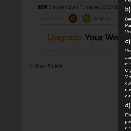
nat
Meisterschaft Tunesien 2023/2024
b)
5 Dez. 2023
AS Marsa
Bet
Pe
Ver
c)
Ver
au
mi
Nizar Smichi
Or
Ve
dur
de
die
d
Ein
pe
ei