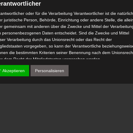
rantwortlicher
antwortlicher oder für die Verarbeitung Verantwortlicher ist die natürlic
r juristische Person, Behörde, Einrichtung oder andere Stelle, die allei
er gemeinsam mit anderen über die Zwecke und Mittel der Verarbeitun
n personenbezogenen Daten entscheidet. Sind die Zwecke und Mittel
eser Verarbeitung durch das Unionsrecht oder das Recht der
tgliedstaaten vorgegeben, so kann der Verantwortliche beziehungsweis
nnen die bestimmten Kriterien seiner Benennung nach dem Unionsrech
er dem Recht der Mitgliedstaaten vorgesehen werden.
 Auftragsverarbeiter
✓ Akzeptieren
Personalisieren
tragsverarbeiter ist eine natürliche oder juristische Person, Behörde,
nrichtung oder andere Stelle, die personenbezogene Daten im Auftrag 
antwortlichen verarbeitet.
) Empfänger
fänger ist eine natürliche oder juristische Person, Behörde, Einrichtu
er andere Stelle, der personenbezogene Daten offengelegt werden,
bhängig davon, ob es sich bei ihr um einen Dritten handelt oder nicht.
hörden, die im Rahmen eines bestimmten Untersuchungsauftrags nac