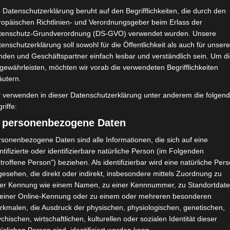
 Datenschutzerklärung beruht auf den Begrifflichkeiten, die durch den
ropäischen Richtlinien- und Verordnungsgeber beim Erlass der
tenschutz-Grundverordnung (DS-GVO) verwendet wurden. Unsere
enschutzerklärung soll sowohl für die Öffentlichkeit als auch für unser
nden und Geschäftspartner einfach lesbar und verständlich sein. Um d
gewährleisten, möchten wir vorab die verwendeten Begrifflichkeiten
äutern.
r verwenden in dieser Datenschutzerklärung unter anderem die folgen
riffe:
) personenbezogene Daten
sonenbezogene Daten sind alle Informationen, die sich auf eine
90′
1 (0)
ntifizierte oder identifizierbare natürliche Person (im Folgenden
troffene Person") beziehen. Als identifizierbar wird eine natürliche Per
90′
0
0
0
1 (0)
0
0
esehen, die direkt oder indirekt, insbesondere mittels Zuordnung zu
ner Kennung wie einem Namen, zu einer Kennnummer, zu Standortdate
 einer Online-Kennung oder zu einem oder mehreren besonderen
rkmalen, die Ausdruck der physischen, physiologischen, genetischen,
chischen, wirtschaftlichen, kulturellen oder sozialen Identität dieser
Ergebnis