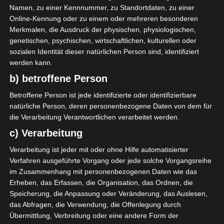
Mbour
Geburtsort
Namen, zu einer Kennnummer, zu Standortdaten, zu einer
3. April 1993
Geburtstag
Online-Kennung oder zu einem oder mehreren besonderen
Merkmalen, die Ausdruck der physischen, physiologischen,
33
Alter
genetischen, psychischen, wirtschaftlichen, kulturellen oder
78
Gewicht (kg)
sozialen Identität dieser natürlichen Person sind, identifiziert
werden kann.
181
Größe (cm)
b) betroffene Person
Betroffene Person ist jede identifizierte oder identifizierbare
natürliche Person, deren personenbezogene Daten von dem für
die Verarbeitung Verantwortlichen verarbeitet werden.
GESAMTE STATISTIK
c) Verarbeitung
Verarbeitung ist jeder mit oder ohne Hilfe automatisierter
Verfahren ausgeführte Vorgang oder jede solche Vorgangsreihe
Ligue 1 Pro (Tunesien)
im Zusammenhang mit personenbezogenen Daten wie das
2021/2022
1
1
90′
1 (0)
Erheben, das Erfassen, die Organisation, das Ordnen, die
Speicherung, die Anpassung oder Veränderung, das Auslesen,
1
1
0
90′
0
0
0
1 (0)
0
0
das Abfragen, die Verwendung, die Offenlegung durch
Übermittlung, Verbreitung oder eine andere Form der