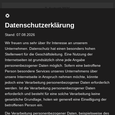
Skip
7. August 2026
to
Das Neueste:
Ligue 1 Pro: Saison 2026/2027
content
beginnt am 22. und 23. August
Datenschutzerklärung
2026 (Update)
El Gawafel Sportives de Gafsa
Stand: 07.08.2026
(EGSG) kündigt Rückzug aus der
Meisterschaft an
Wir freuen uns sehr über Ihr Interesse an unserem
Ligue 1 Pro: Spielplan der ersten 15
Unternehmen. Datenschutz hat einen besonders hohen
Spieltage der Saison 2026/2027
Stellenwert für die Geschäftsleitung. Eine Nutzung der
Ligue 2 Pro Tunesien 2026/2027 –
Internetseiten ist grundsätzlich ohne jede Angabe
Saison beginnt am am 19./20.
tunesienfussball.de
personenbezogener Daten möglich. Sofern eine betroffene
September 2026
Person besondere Services unseres Unternehmens über
Internationaler Sportgerichtshof
unsere Internetseite in Anspruch nehmen möchte, könnte
lehnt Eilverfahren ab – AS Soliman
Tunesien Ligafußball
jedoch eine Verarbeitung personenbezogener Daten erforderlich
steuert auf die Ligue 2 zu
werden. Ist die Verarbeitung personenbezogener Daten
erforderlich und besteht für eine solche Verarbeitung keine
gesetzliche Grundlage, holen wir generell eine Einwilligung der
betroffenen Person ein.
Die Verarbeitung personenbezogener Daten, beispielsweise des