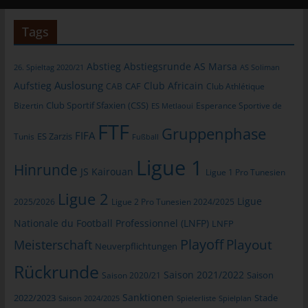
informationstechnologischen Systeme und der Technik unserer
Internetseite zu gewährleisten sowie (4) um
Tags
Strafverfolgungsbehörden im Falle eines Cyberangriffes die zur
Strafverfolgung notwendigen Informationen bereitzustellen.
Abstieg
Abstiegsrunde
AS Marsa
26. Spieltag 2020/21
AS Soliman
Diese anonym erhobenen Daten und Informationen werden
Auslosung
Aufstieg
Club Africain
CAB
CAF
Club Athlétique
durch uns daher einerseits statistisch und ferner mit dem Ziel
ausgewertet, den Datenschutz und die Datensicherheit in
Club Sportif Sfaxien (CSS)
Bizertin
Esperance Sportive de
ES Metlaoui
unserem Unternehmen zu erhöhen, um letztlich ein optimales
FTF
Gruppenphase
Schutzniveau für die von uns verarbeiteten personenbezogenen
FIFA
Tunis
ES Zarzis
Fußball
Daten sicherzustellen. Die anonymen Daten der Server-Logfiles
Ligue 1
werden getrennt von allen durch eine betroffene Person
Hinrunde
JS Kairouan
Ligue 1 Pro Tunesien
angegebenen personenbezogenen Daten gespeichert.
Ligue 2
Ligue
2025/2026
Ligue 2 Pro Tunesien 2024/2025
Registrierung auf unserer Internetseite
Nationale du Football Professionnel (LNFP)
LNFP
Die betroffene Person hat die Möglichkeit, sich auf der
Playoff
Playout
Meisterschaft
Neuverpflichtungen
Internetseite des für die Verarbeitung Verantwortlichen unter
Rückrunde
Angabe von personenbezogenen Daten zu registrieren. Welche
Saison 2021/2022
Saison 2020/21
Saison
personenbezogenen Daten dabei an den für die Verarbeitung
Verantwortlichen übermittelt werden, ergibt sich aus der
Sanktionen
2022/2023
Stade
Saison 2024/2025
Spielerliste
Spielplan