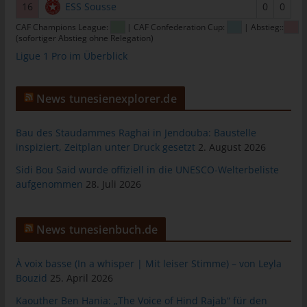
das Cookie gespeichert wurde. Dies ermöglicht es den
16
ESS Sousse
0
0
besuchten Internetseiten und Servern, den individuellen
CAF Champions League:
| CAF Confederation Cup:
| Abstieg::
Browser der betroffenen Person von anderen Internetbrowsern,
(sofortiger Abstieg ohne Relegation)
die andere Cookies enthalten, zu unterscheiden. Ein bestimmter
Ligue 1 Pro im Überblick
Internetbrowser kann über die eindeutige Cookie-ID
wiedererkannt und identifiziert werden.
News tunesienexplorer.de
Durch den Einsatz von Cookies kann den Nutzern dieser
Internetseite nutzerfreundlichere Services bereitstellen, die ohne
die Cookie-Setzung nicht möglich wären.
Bau des Staudammes Raghai in Jendouba: Baustelle
inspiziert, Zeitplan unter Druck gesetzt
2. August 2026
Mittels eines Cookies können die Informationen und Angebote
auf unserer Internetseite im Sinne des Benutzers optimiert
Sidi Bou Said wurde offiziell in die UNESCO-Welterbeliste
werden. Cookies ermöglichen uns, wie bereits erwähnt, die
aufgenommen
28. Juli 2026
Benutzer unserer Internetseite wiederzuerkennen. Zweck dieser
Wiedererkennung ist es, den Nutzern die Verwendung unserer
Internetseite zu erleichtern. Der Benutzer einer Internetseite, die
News tunesienbuch.de
Cookies verwendet, muss beispielsweise nicht bei jedem
Besuch der Internetseite erneut seine Zugangsdaten eingeben,
À voix basse (In a whisper | Mit leiser Stimme) – von Leyla
weil dies von der Internetseite und dem auf dem
Bouzid
25. April 2026
Computersystem des Benutzers abgelegten Cookie
Kaouther Ben Hania: „The Voice of Hind Rajab“ für den
übernommen wird. Ein weiteres Beispiel ist das Cookie eines