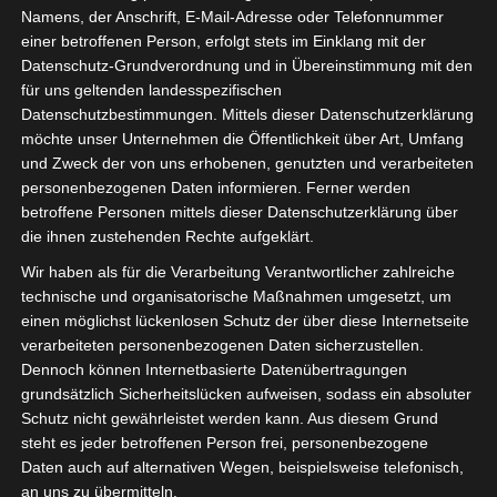
Namens, der Anschrift, E-Mail-Adresse oder Telefonnummer
einer betroffenen Person, erfolgt stets im Einklang mit der
Datenschutz-Grundverordnung und in Übereinstimmung mit den
für uns geltenden landesspezifischen
Datenschutzbestimmungen. Mittels dieser Datenschutzerklärung
möchte unser Unternehmen die Öffentlichkeit über Art, Umfang
und Zweck der von uns erhobenen, genutzten und verarbeiteten
personenbezogenen Daten informieren. Ferner werden
Für die Nutzung von Google Adsense (Google Ireland Limited, Gordon House
betroffene Personen mittels dieser Datenschutzerklärung über
Barrow Street, Dublin, D04 E5W5, Ireland) benötigen wir laut DSGVO Ihre
die ihnen zustehenden Rechte aufgeklärt.
Zustimmung. Es werden seitens Google Adsense personenbezogene Date
erhoben, verarbeitet und gespeichert. Welche Daten genau entnehmen Sie bi
Wir haben als für die Verarbeitung Verantwortlicher zahlreiche
den Datenschutzbedingungen.
technische und organisatorische Maßnahmen umgesetzt, um
einen möglichst lückenlosen Schutz der über diese Internetseite
Google Adsense
ist deaktiviert.
✓ Erlauben
Datenschutzbedingungen
verarbeiteten personenbezogenen Daten sicherzustellen.
Dennoch können Internetbasierte Datenübertragungen
grundsätzlich Sicherheitslücken aufweisen, sodass ein absoluter
Schutz nicht gewährleistet werden kann. Aus diesem Grund
steht es jeder betroffenen Person frei, personenbezogene
Daten auch auf alternativen Wegen, beispielsweise telefonisch,
an uns zu übermitteln.