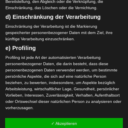
LETZTE BEGEGNUNGEN
Bereitstellung, den Abgleich oder die Verknüpfung, die
Einschränkung, das Löschen oder die Vernichtung.
Datum
Ergebnis
d) Einschränkung der Verarbeitung
Meisterschaft Tunesien 2021/22
Einschränkung der Verarbeitung ist die Markierung
gespeicherter personenbezogener Daten mit dem Ziel, ihre
22 Nov. 2021
G
künftige Verarbeitung einzuschränken.
90`
1
3:0
e) Profiling
Heim
Profiling ist jede Art der automatisierten Verarbeitung
personenbezogener Daten, die darin besteht, dass diese
personenbezogenen Daten verwendet werden, um bestimmte
persönliche Aspekte, die sich auf eine natürliche Person
beziehen, zu bewerten, insbesondere, um Aspekte bezüglich
Arbeitsleistung, wirtschaftlicher Lage, Gesundheit, persönlicher
Vorlieben, Interessen, Zuverlässigkeit, Verhalten, Aufenthaltsort
Farouk Mimouni
oder Ortswechsel dieser natürlichen Person zu analysieren oder
Hamza Mabrouk
vorherzusagen.
Die nächsten Begegnungen
f) Pseudonymisierung
✓ Akzeptieren
SPIELTAG 1
Pseudonymisierung ist die Verarbeitung personenbezogener