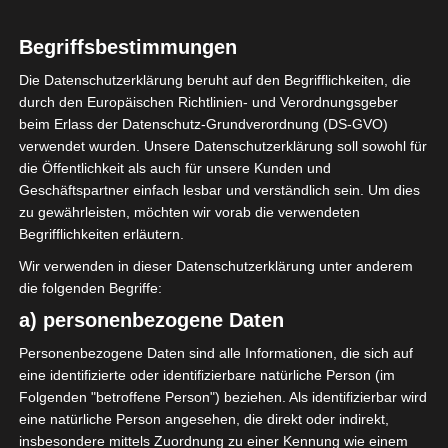
Begriffsbestimmungen
Die Datenschutzerklärung beruht auf den Begrifflichkeiten, die
durch den Europäischen Richtlinien- und Verordnungsgeber
Sie befinden sich hier:
Startseite
»
Spieler
»
Pape
beim Erlass der Datenschutz-Grundverordnung (DS-GVO)
Moussa Konaté
verwendet wurden. Unsere Datenschutzerklärung soll sowohl für
die Öffentlichkeit als auch für unsere Kunden und
Geschäftspartner einfach lesbar und verständlich sein. Um dies
zu gewährleisten, möchten wir vorab die verwendeten
Pape Moussa Konaté
Begrifflichkeiten erläutern.
Wir verwenden in dieser Datenschutzerklärung unter anderem
die folgenden Begriffe:
Pape Moussa Konaté
Voller Name
a) personenbezogene Daten
Offensivspieler
Position
Personenbezogene Daten sind alle Informationen, die sich auf
Espérance Sportive de
Aktuelles Team
eine identifizierte oder identifizierbare natürliche Person (im
Tunis (EST)
Folgenden "betroffene Person") beziehen. Als identifizierbar wird
Nationalität
eine natürliche Person angesehen, die direkt oder indirekt,
insbesondere mittels Zuordnung zu einer Kennung wie einem