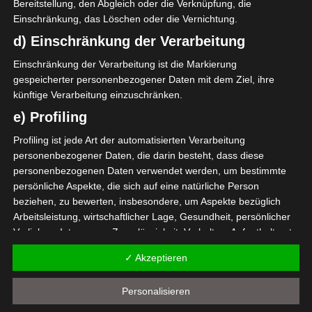
Bereitstellung, den Abgleich oder die Verknüpfung, die
Titelbild: Foto zur Illustration
Einschränkung, das Löschen oder die Vernichtung.
d) Einschränkung der Verarbeitung
Quelle:
Ministerium für Jugend und Sport
Einschränkung der Verarbeitung ist die Markierung
gespeicherter personenbezogener Daten mit dem Ziel, ihre
33. Afrika-Cup CAN 2022: Die Liste der Spiele (Tune
künftige Verarbeitung einzuschränken.
sische Zeit)
e) Profiling
Spieltag 9 der Ligue 1 Pro Tunesien 26. Feb – 6. Mrz
Profiling ist jede Art der automatisierten Verarbeitung
2022 – Rückrunde
personenbezogener Daten, die darin besteht, dass diese
Die nächsten Begegnungen
personenbezogenen Daten verwendet werden, um bestimmte
persönliche Aspekte, die sich auf eine natürliche Person
SPIELTAG 1
beziehen, zu bewerten, insbesondere, um Aspekte bezüglich
Arbeitsleistung, wirtschaftlicher Lage, Gesundheit, persönlicher
22 Aug. 2026
16:30
Vorlieben, Interessen, Zuverlässigkeit, Verhalten, Aufenthaltsort
-
-
PS Sakiet Eddaïer
JS Omrane
oder Ortswechsel dieser natürlichen Person zu analysieren oder
✓ Akzeptieren
vorherzusagen.
22 Aug. 2026
16:30
f) Pseudonymisierung
-
-
Stade Tunisien
CS Sfax
Personalisieren
Pseudonymisierung ist die Verarbeitung personenbezogener