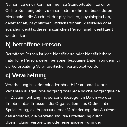
internationalen Wettbewerben nur unter Nutzung
Namen, zu einer Kennnummer, zu Standortdaten, zu einer
von 50% der Kapazität der Stadien.
Online-Kennung oder zu einem oder mehreren besonderen
Merkmalen, die Ausdruck der physischen, physiologischen,
Jeder anwesende Fan muss seinen Impfpass mit sich
genetischen, psychischen, wirtschaftlichen, kulturellen oder
führen und das geltende Gesundheitsprotokoll
sozialen Identität dieser natürlichen Person sind, identifiziert
werden kann.
einhalten.
b) betroffene Person
Betroffene Person ist jede identifizierte oder identifizierbare
natürliche Person, deren personenbezogene Daten von dem für
Für die Nutzung von Google Adsense (Google Ireland Limited,
die Verarbeitung Verantwortlichen verarbeitet werden.
Gordon House, Barrow Street, Dublin, D04 E5W5, Ireland)
benötigen wir laut DSGVO Ihre Zustimmung. Es werden seitens
c) Verarbeitung
Google Adsense personenbezogene Daten erhoben,
verarbeitet und gespeichert. Welche Daten genau entnehmen
Verarbeitung ist jeder mit oder ohne Hilfe automatisierter
Sie bitte den Datenschutzbedingungen.
Verfahren ausgeführte Vorgang oder jede solche Vorgangsreihe
im Zusammenhang mit personenbezogenen Daten wie das
Google Adsense
ist deaktiviert.
✓ Erlauben
Erheben, das Erfassen, die Organisation, das Ordnen, die
Datenschutzbedingungen
Speicherung, die Anpassung oder Veränderung, das Auslesen,
das Abfragen, die Verwendung, die Offenlegung durch
Übermittlung, Verbreitung oder eine andere Form der