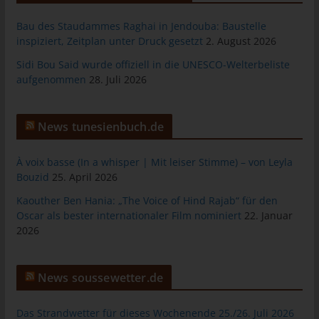
das Cookie gespeichert wurde. Dies ermöglicht es den
besuchten Internetseiten und Servern, den individuellen
Bau des Staudammes Raghai in Jendouba: Baustelle
Browser der betroffenen Person von anderen Internetbrowsern,
inspiziert, Zeitplan unter Druck gesetzt
2. August 2026
die andere Cookies enthalten, zu unterscheiden. Ein bestimmter
Sidi Bou Said wurde offiziell in die UNESCO-Welterbeliste
Internetbrowser kann über die eindeutige Cookie-ID
aufgenommen
28. Juli 2026
wiedererkannt und identifiziert werden.
Durch den Einsatz von Cookies kann den Nutzern dieser
Internetseite nutzerfreundlichere Services bereitstellen, die ohne
News tunesienbuch.de
die Cookie-Setzung nicht möglich wären.
Mittels eines Cookies können die Informationen und Angebote
À voix basse (In a whisper | Mit leiser Stimme) – von Leyla
auf unserer Internetseite im Sinne des Benutzers optimiert
Bouzid
25. April 2026
werden. Cookies ermöglichen uns, wie bereits erwähnt, die
Kaouther Ben Hania: „The Voice of Hind Rajab“ für den
Benutzer unserer Internetseite wiederzuerkennen. Zweck dieser
Oscar als bester internationaler Film nominiert
22. Januar
Wiedererkennung ist es, den Nutzern die Verwendung unserer
2026
Internetseite zu erleichtern. Der Benutzer einer Internetseite, die
Cookies verwendet, muss beispielsweise nicht bei jedem
Besuch der Internetseite erneut seine Zugangsdaten eingeben,
News soussewetter.de
weil dies von der Internetseite und dem auf dem
Computersystem des Benutzers abgelegten Cookie
Das Strandwetter für dieses Wochenende 25./26. Juli 2026
übernommen wird. Ein weiteres Beispiel ist das Cookie eines