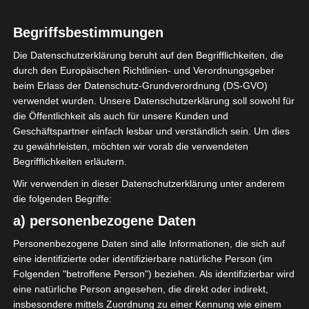
LIGEN
Publikum in Stadien ab
Begriffsbestimmungen
19 Februar 2022 wieder
Die Datenschutzerklärung beruht auf den Begrifflichkeiten, die
durch den Europäischen Richtlinien- und Verordnungsgeber
zugelassen
beim Erlass der Datenschutz-Grundverordnung (DS-GVO)
verwendet wurden. Unsere Datenschutzerklärung soll sowohl für
die Öffentlichkeit als auch für unsere Kunden und
16. Februar 2022
Platzwart
1921 Views
Geschäftspartner einfach lesbar und verständlich sein. Um dies
Publikum
,
Stadion
,
Zuschauer
zu gewährleisten, möchten wir vorab die verwendeten
Begrifflichkeiten erläutern.
Wir verwenden in dieser Datenschutzerklärung unter anderem
die folgenden Begriffe:
a) personenbezogene Daten
Das Ministerium für Jugend und Sport gab in einer
Personenbezogene Daten sind alle Informationen, die sich auf
Pressemitteilung bekannt, dass das Publikum ab
eine identifizierte oder identifizierbare natürliche Person (im
Samstag, den 19. Februar 2022, wieder in die Stadien
Folgenden "betroffene Person") beziehen. Als identifizierbar wird
und Sporthallen in Tunesien zurückkehren darf,
eine natürliche Person angesehen, die direkt oder indirekt,
vorerst aber bei allen nationalen, kontinentalen und
insbesondere mittels Zuordnung zu einer Kennung wie einem