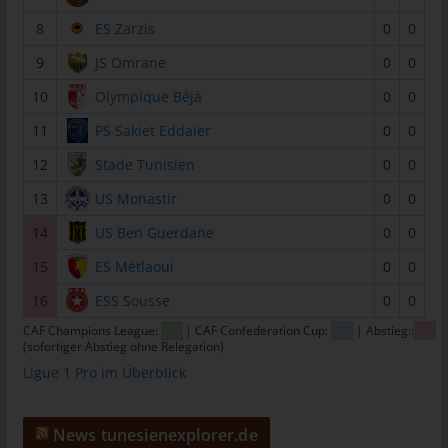
tunesienfussball.de
8
ES Zarzis
0
0
Uwe Wassenberg
9
JS Omrane
0
0
Rue 2 Mars
10
Olympique Béjà
0
0
4022 Akouda - Tunesien
11
PS Sakiet Eddaïer
0
0
Telefon: +216 216 16 616
12
Stade Tunisien
0
0
E-Mail:
13
US Monastir
0
0
Cookies
14
US Ben Guerdane
0
0
Die Internetseiten verwenden Cookies. Cookies sind
15
ES Métlaoui
0
0
Textdateien, welche über einen Internetbrowser auf einem
16
ESS Sousse
0
0
Computersystem abgelegt und gespeichert werden.
CAF Champions League:
| CAF Confederation Cup:
| Abstieg::
Zahlreiche Internetseiten und Server verwenden Cookies. Viele
(sofortiger Abstieg ohne Relegation)
Cookies enthalten eine sogenannte Cookie-ID. Eine Cookie-ID
Ligue 1 Pro im Überblick
ist eine eindeutige Kennung des Cookies. Sie besteht aus einer
Zeichenfolge, durch welche Internetseiten und Server dem
konkreten Internetbrowser zugeordnet werden können, in dem
News tunesienexplorer.de