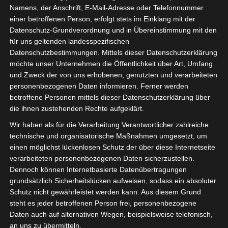
Namens, der Anschrift, E-Mail-Adresse oder Telefonnummer
einer betroffenen Person, erfolgt stets im Einklang mit der
Datenschutz-Grundverordnung und in Übereinstimmung mit den
für uns geltenden landesspezifischen
Sie befinden sich hier:
Startseite
»
News
»
Fußball
»
Datenschutzbestimmungen. Mittels dieser Datenschutzerklärung
Welt
»
Afrika
»
Tunesien
»
Ligen
»
Publikum in Stadien
möchte unser Unternehmen die Öffentlichkeit über Art, Umfang
ab 19 Februar 2022 wieder zugelassen
und Zweck der von uns erhobenen, genutzten und verarbeiteten
personenbezogenen Daten informieren. Ferner werden
betroffene Personen mittels dieser Datenschutzerklärung über
die ihnen zustehenden Rechte aufgeklärt.
Wir haben als für die Verarbeitung Verantwortlicher zahlreiche
technische und organisatorische Maßnahmen umgesetzt, um
einen möglichst lückenlosen Schutz der über diese Internetseite
verarbeiteten personenbezogenen Daten sicherzustellen.
Dennoch können Internetbasierte Datenübertragungen
grundsätzlich Sicherheitslücken aufweisen, sodass ein absoluter
Schutz nicht gewährleistet werden kann. Aus diesem Grund
steht es jeder betroffenen Person frei, personenbezogene
Daten auch auf alternativen Wegen, beispielsweise telefonisch,
an uns zu übermitteln.