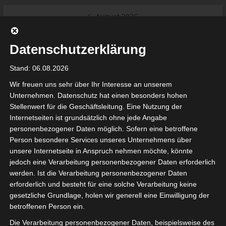
Skip
6. August 2026
to
Das Neueste:
Ligue 1 Pro: Saison 2026/2027
content
beginnt am 22. und 23. August
Datenschutzerklärung
2026 (Update)
El Gawafel Sportives de Gafsa
Stand: 06.08.2026
(EGSG) kündigt Rückzug aus der
Meisterschaft an
Wir freuen uns sehr über Ihr Interesse an unserem
Ligue 1 Pro: Spielplan der ersten 15
Unternehmen. Datenschutz hat einen besonders hohen
Spieltage der Saison 2026/2027
Stellenwert für die Geschäftsleitung. Eine Nutzung der
Ligue 2 Pro Tunesien 2026/2027 –
Internetseiten ist grundsätzlich ohne jede Angabe
Saison beginnt am am 19./20.
tunesienfussball.de
personenbezogener Daten möglich. Sofern eine betroffene
September 2026
Person besondere Services unseres Unternehmens über
Internationaler Sportgerichtshof
unsere Internetseite in Anspruch nehmen möchte, könnte
lehnt Eilverfahren ab – AS Soliman
Tunesien Ligafußball
jedoch eine Verarbeitung personenbezogener Daten erforderlich
steuert auf die Ligue 2 zu
werden. Ist die Verarbeitung personenbezogener Daten
erforderlich und besteht für eine solche Verarbeitung keine
gesetzliche Grundlage, holen wir generell eine Einwilligung der
betroffenen Person ein.
Die Verarbeitung personenbezogener Daten, beispielsweise des