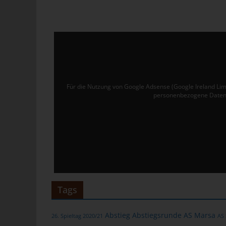
Ver
de
un
tun
Uw
Ru
Für die Nutzung von Google Adsense (Google Ireland Lim
personenbezogene Daten 
40
Te
E-
C
Die
üb
Tags
ge
Zah
Abstieg
Abstiegsrunde
AS Marsa
26. Spieltag 2020/21
AS
ent