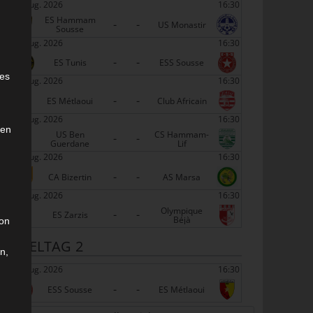
22 Aug. 2026
16:30
ES Hammam
-
-
US Monastir
Sousse
22 Aug. 2026
16:30
-
-
e
ES Tunis
ESS Sousse
ies
22 Aug. 2026
16:30
-
-
ES Métlaoui
Club Africain
22 Aug. 2026
16:30
den
US Ben
CS Hammam-
-
-
Guerdane
Lif
22 Aug. 2026
16:30
-
-
CA Bizertin
AS Marsa
22 Aug. 2026
16:30
Olympique
-
-
ES Zarzis
Béjà
son
SPIELTAG 2
n,
29 Aug. 2026
16:30
-
-
ESS Sousse
ES Métlaoui