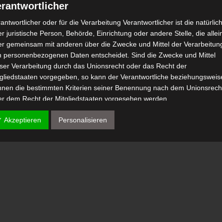
rantwortlicher
antwortlicher oder für die Verarbeitung Verantwortlicher ist die natürlic
r juristische Person, Behörde, Einrichtung oder andere Stelle, die allei
er gemeinsam mit anderen über die Zwecke und Mittel der Verarbeitun
n personenbezogenen Daten entscheidet. Sind die Zwecke und Mittel
eser Verarbeitung durch das Unionsrecht oder das Recht der
tgliedstaaten vorgegeben, so kann der Verantwortliche beziehungsweis
nnen die bestimmten Kriterien seiner Benennung nach dem Unionsrech
er dem Recht der Mitgliedstaaten vorgesehen werden.
 Auftragsverarbeiter
✓ Akzeptieren
Personalisieren
tragsverarbeiter ist eine natürliche oder juristische Person, Behörde,
nrichtung oder andere Stelle, die personenbezogene Daten im Auftrag 
antwortlichen verarbeitet.
) Empfänger
fänger ist eine natürliche oder juristische Person, Behörde, Einrichtu
er andere Stelle, der personenbezogene Daten offengelegt werden,
bhängig davon, ob es sich bei ihr um einen Dritten handelt oder nicht.
hörden, die im Rahmen eines bestimmten Untersuchungsauftrags nac