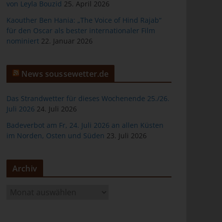
von Leyla Bouzid
25. April 2026
Kaouther Ben Hania: „The Voice of Hind Rajab“
für den Oscar als bester internationaler Film
nominiert
22. Januar 2026
er
News soussewetter.de
Das Strandwetter für dieses Wochenende 25./26.
Juli 2026
24. Juli 2026
Badeverbot am Fr, 24. Juli 2026 an allen Küsten
ten
im Norden, Osten und Süden
23. Juli 2026
gen
Archiv
A
r
c