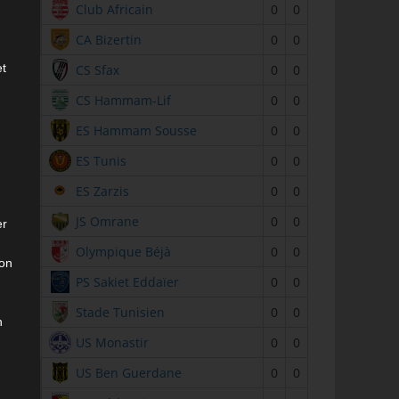
2
Club Africain
0
0
3
CA Bizertin
0
0
et
4
CS Sfax
0
0
5
CS Hammam-Lif
0
0
6
ES Hammam Sousse
0
0
7
ES Tunis
0
0
8
ES Zarzis
0
0
9
JS Omrane
0
0
er
10
Olympique Béjà
0
0
son
11
PS Sakiet Eddaïer
0
0
12
Stade Tunisien
0
0
n
13
US Monastir
0
0
14
US Ben Guerdane
0
0