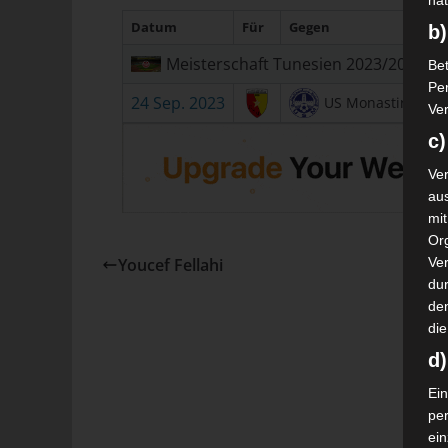
nat
Datum
Für
Gegen
b)
Meisterschaft Tunesien 2023/2024
Bet
Pe
24 Sep. 2023
US Monastir
Ver
c)
Ver
au
mi
Or
Youcef Fellahi
Ve
dur
de
die
d
Ein
pe
ei