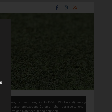
ng
don House, Barrow Street, Dublin, D04 E5W5, Ireland) benötigen
 Adsense personenbezogene Daten erhoben, verarbeitet und
en Sie bitte den Datenschutzbedingungen.