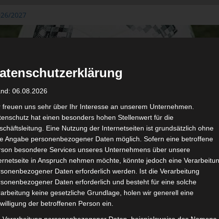
026/2027
3. August
de Gafsa
ug aus der
atenschutzerklärung
n der ersten 15
 2026/2027
and: 06.08.2026
 2026/2027 –
 19./20.
r freuen uns sehr über Ihr Interesse an unserem Unternehmen.
enschutz hat einen besonders hohen Stellenwert für die
gerichtshof
chäftsleitung. Eine Nutzung der Internetseiten ist grundsätzlich ohne
 – AS Soliman
de Angabe personenbezogener Daten möglich. Sofern eine betroffene
2 zu
rson besondere Services unseres Unternehmens über unsere
ternetseite in Anspruch nehmen möchte, könnte jedoch eine Verarbeitu
sonenbezogener Daten erforderlich werden. Ist die Verarbeitung
sonenbezogener Daten erforderlich und besteht für eine solche
arbeitung keine gesetzliche Grundlage, holen wir generell eine
de
Für die Nutzung von Google Adsense (Google Ireland Limited, Gor
willigung der betroffenen Person ein.
wir laut DSGVO Ihre Zustimmung. Es werden seitens Google
gespeichert. Welche Daten genau entnehm