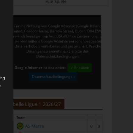
Alle Spiele
Für die Nutzung von Google Adsense (Google Ireland
Limited, Gordon House, Barrow Street, Dublin, D04 E5W5,
Ireland) benötigen wir laut DSGVO Ihre Zustimmung. Es
werden seitens Google Adsense personenbezogene
Daten erhoben, verarbeitet und gespeichert. Welche
Daten genau entnehmen Sie bitte den
Datenschutzbedingungen.
Google Adsense
ist deaktiviert.
✓ Erlauben
Datenschutzbedingungen
ung
,
r
Tabelle Ligue 1 2026/27
#
Team
1
AS Marsa
0
0