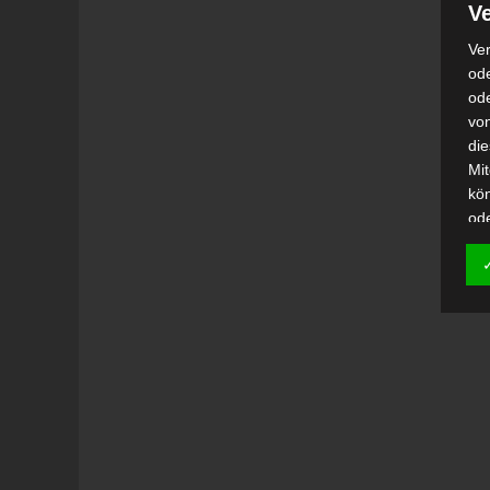
Ve
Ver
ode
od
vo
di
Mi
kö
od
h)
Auf
Ei
Ver
i
Emp
od
una
Be