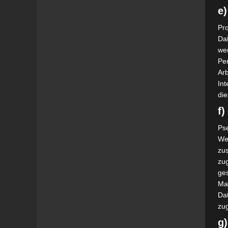
e)
Pro
Da
wer
Pe
Arb
Int
die
f
Ps
We
zus
zu
ge
Ma
Dat
zu
g)