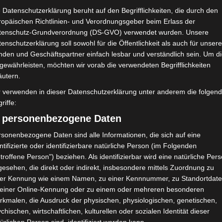
 Datenschutzerklärung beruht auf den Begrifflichkeiten, die durch den
ropäischen Richtlinien- und Verordnungsgeber beim Erlass der
tenschutz-Grundverordnung (DS-GVO) verwendet wurden. Unsere
enschutzerklärung soll sowohl für die Öffentlichkeit als auch für unser
nden und Geschäftspartner einfach lesbar und verständlich sein. Um d
gewährleisten, möchten wir vorab die verwendeten Begrifflichkeiten
äutern.
r verwenden in dieser Datenschutzerklärung unter anderem die folgen
riffe:
) personenbezogene Daten
sonenbezogene Daten sind alle Informationen, die sich auf eine
ntifizierte oder identifizierbare natürliche Person (im Folgenden
troffene Person") beziehen. Als identifizierbar wird eine natürliche Per
90′
1 (1)
esehen, die direkt oder indirekt, insbesondere mittels Zuordnung zu
ner Kennung wie einem Namen, zu einer Kennnummer, zu Standortdate
90′
0
0
0
1 (1)
0
0
 einer Online-Kennung oder zu einem oder mehreren besonderen
rkmalen, die Ausdruck der physischen, physiologischen, genetischen,
chischen, wirtschaftlichen, kulturellen oder sozialen Identität dieser