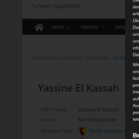
Di
Tunesien Ligafußball
der
erf
Üb
NEWS
VEREINE
MEISTERS
Da
un
un
inf
Da
Sie befinden sich hier:
Startseite
»
Spieler
»
Ya
Wir
un
lüc
Yassine El Kassah
pe
Int
auf
Aus
Yassine El Kassah
Voller Name
pe
Mittelfeldspieler
Position
tel
Étoile Sportive de Mé
Aktuelles Team
B