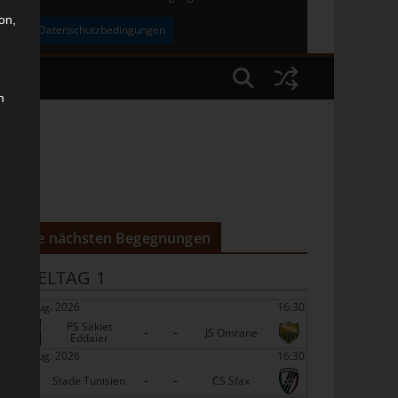
on,
uben
Datenschutzbedingungen
n
Die nächsten Begegnungen
SPIELTAG 1
22 Aug. 2026
16:30
PS Sakiet
-
-
JS Omrane
Eddaïer
22 Aug. 2026
16:30
-
-
Stade Tunisien
CS Sfax