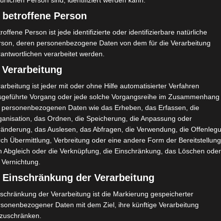
ürlichen Person sind, identifiziert werden kann.
H/A
Ergebnis
 betroffene Person
roffene Person ist jede identifizierte oder identifizierbare natürliche
rson, deren personenbezogene Daten von dem für die Verarbeitung
A
V
3:2
90`
1
antwortlichen verarbeitet werden.
 Verarbeitung
arbeitung ist jeder mit oder ohne Hilfe automatisierter Verfahren
sgeführte Vorgang oder jede solche Vorgangsreihe im Zusammenhang
t personenbezogenen Daten wie das Erheben, das Erfassen, die
ganisation, das Ordnen, die Speicherung, die Anpassung oder
Yan Medeiros Sasse
ränderung, das Auslesen, das Abfragen, die Verwendung, die Offenleg
ch Übermittlung, Verbreitung oder eine andere Form der Bereitstellung
n Abgleich oder die Verknüpfung, die Einschränkung, das Löschen ode
 Vernichtung.
) Einschränkung der Verarbeitung
schränkung der Verarbeitung ist die Markierung gespeicherter
rsonenbezogener Daten mit dem Ziel, ihre künftige Verarbeitung
nzuschränken.