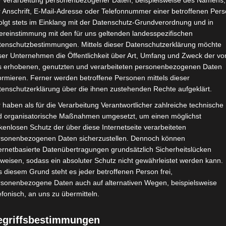
e Verarbeitung personenbezogener Daten, beispielsweise des Namens,
 Anschrift, E-Mail-Adresse oder Telefonnummer einer betroffenen Pers
Google Adsense
ist deaktiviert.
✓ Erla
olgt stets im Einklang mit der Datenschutz-Grundverordnung und in
ereinstimmung mit den für uns geltenden landesspezifischen
CHAFTEN
STADIEN
IMPRESSUM
tenschutzbestimmungen. Mittels dieser Datenschutzerklärung möchte
ser Unternehmen die Öffentlichkeit über Art, Umfang und Zweck der vo
s erhobenen, genutzten und verarbeiteten personenbezogenen Daten
ormieren. Ferner werden betroffene Personen mittels dieser
tenschutzerklärung über die ihnen zustehenden Rechte aufgeklärt.
ssine El Kassah
 haben als für die Verarbeitung Verantwortlicher zahlreiche technische
d organisatorische Maßnahmen umgesetzt, um einen möglichst
kenlosen Schutz der über diese Internetseite verarbeiteten
rsonenbezogenen Daten sicherzustellen. Dennoch können
ernetbasierte Datenübertragungen grundsätzlich Sicherheitslücken
weisen, sodass ein absoluter Schutz nicht gewährleistet werden kann.
 diesem Grund steht es jeder betroffenen Person frei,
rsonenbezogene Daten auch auf alternativen Wegen, beispielsweise
efonisch, an uns zu übermitteln.
tlaoui (ESM)
egriffsbestimmungen