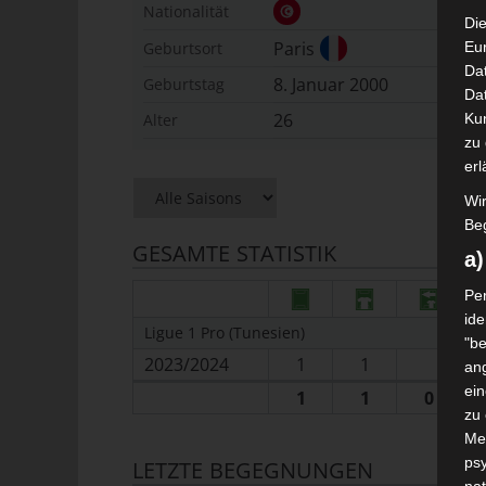
Nationalität
Die
Paris
Geburtsort
Eu
Da
8. Januar 2000
Geburtstag
Dat
26
Alter
Ku
zu 
erl
Wi
Beg
GESAMTE STATISTIK
a
Per
ide
Ligue 1 Pro (Tunesien)
"be
2023/2024
1
1
ang
ei
1
1
0
zu
Me
psy
LETZTE BEGEGNUNGEN