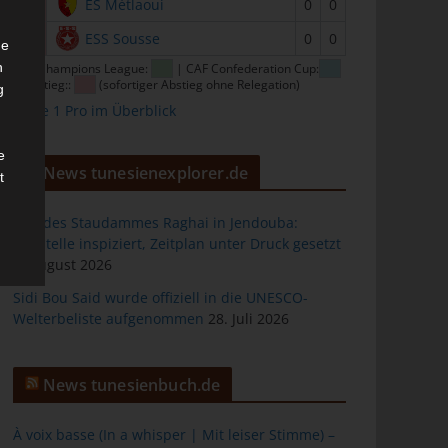
15
ES Métlaoui
0
0
16
ESS Sousse
0
0
he
n
CAF Champions League:
| CAF Confederation Cup:
| Abstieg::
(sofortiger Abstieg ohne Relegation)
g
Ligue 1 Pro im Überblick
e
News tunesienexplorer.de
t
Bau des Staudammes Raghai in Jendouba:
Baustelle inspiziert, Zeitplan unter Druck gesetzt
2. August 2026
des
Sidi Bou Said wurde offiziell in die UNESCO-
Welterbeliste aufgenommen
28. Juli 2026
ng
News tunesienbuch.de
À voix basse (In a whisper | Mit leiser Stimme) –
h