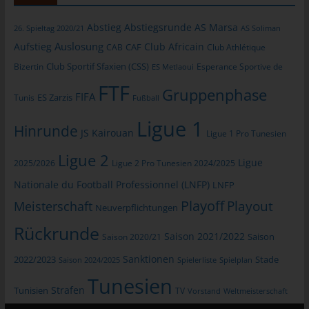
allgemeinen Daten und Informationen werden in den Logfiles
des Servers gespeichert. Erfasst werden können die (1)
Abstieg
Abstiegsrunde
AS Marsa
26. Spieltag 2020/21
AS Soliman
verwendeten Browsertypen und Versionen, (2) das vom
Auslosung
Aufstieg
Club Africain
CAB
CAF
Club Athlétique
zugreifenden System verwendete Betriebssystem, (3) die
Club Sportif Sfaxien (CSS)
Bizertin
Esperance Sportive de
ES Metlaoui
Internetseite, von welcher ein zugreifendes System auf unsere
FTF
Internetseite gelangt (sogenannte Referrer), (4) die
Gruppenphase
FIFA
Tunis
ES Zarzis
Fußball
Unterwebseiten, welche über ein zugreifendes System auf
unserer Internetseite angesteuert werden, (5) das Datum und
Ligue 1
Hinrunde
die Uhrzeit eines Zugriffs auf die Internetseite, (6) eine Internet-
JS Kairouan
Ligue 1 Pro Tunesien
Protokoll-Adresse (IP-Adresse), (7) der Internet-Service-
Ligue 2
Provider des zugreifenden Systems und (8) sonstige ähnliche
Ligue
2025/2026
Ligue 2 Pro Tunesien 2024/2025
Daten und Informationen, die der Gefahrenabwehr im Falle von
Nationale du Football Professionnel (LNFP)
LNFP
Angriffen auf unsere informationstechnologischen Systeme
Playoff
Playout
Meisterschaft
dienen.
Neuverpflichtungen
Rückrunde
Bei der Nutzung dieser allgemeinen Daten und Informationen
Saison 2021/2022
Saison 2020/21
Saison
ziehen wird keine Rückschlüsse auf die betroffene Person.
Sanktionen
Diese Informationen werden vielmehr benötigt, um (1) die
2022/2023
Stade
Saison 2024/2025
Spielerliste
Spielplan
Inhalte unserer Internetseite korrekt auszuliefern, (2) die Inhalte
Tunesien
Strafen
unserer Internetseite sowie die Werbung für diese zu
Tunisien
TV
Vorstand
Weltmeisterschaft
optimieren, (3) die dauerhafte Funktionsfähigkeit unserer