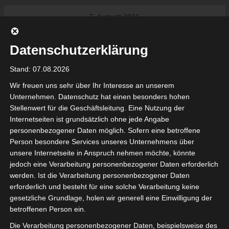
Skip
7. August 2026
to
Das Neueste:
Ligue 1 Pro: Saison 2026/2027
content
beginnt am 22. und 23. August
Datenschutzerklärung
2026 (Update)
El Gawafel Sportives de Gafsa
Stand: 07.08.2026
(EGSG) kündigt Rückzug aus der
Meisterschaft an
Wir freuen uns sehr über Ihr Interesse an unserem
Ligue 1 Pro: Spielplan der ersten 15
Unternehmen. Datenschutz hat einen besonders hohen
Spieltage der Saison 2026/2027
Stellenwert für die Geschäftsleitung. Eine Nutzung der
Ligue 2 Pro Tunesien 2026/2027 –
Internetseiten ist grundsätzlich ohne jede Angabe
Saison beginnt am am 19./20.
tunesienfussball.de
personenbezogener Daten möglich. Sofern eine betroffene
September 2026
Person besondere Services unseres Unternehmens über
Internationaler Sportgerichtshof
unsere Internetseite in Anspruch nehmen möchte, könnte
lehnt Eilverfahren ab – AS Soliman
Tunesien Ligafußball
jedoch eine Verarbeitung personenbezogener Daten erforderlich
steuert auf die Ligue 2 zu
werden. Ist die Verarbeitung personenbezogener Daten
Nutzung von Google Adsense (Google Ireland Limited, Gordon House, Barrow Stree
erforderlich und besteht für eine solche Verarbeitung keine
, Ireland) benötigen wir laut DSGVO Ihre Zustimmung. Es werden seitens Goog
gesetzliche Grundlage, holen wir generell eine Einwilligung der
nbezogene Daten erhoben, verarbeitet und gespeichert. Welche Daten genau 
bitte den Datenschutzbedingungen.
betroffenen Person ein.
Die Verarbeitung personenbezogener Daten, beispielsweise des
Google Adsense
ist deaktiviert.
✓ Erlauben
Datenschutzbedingungen