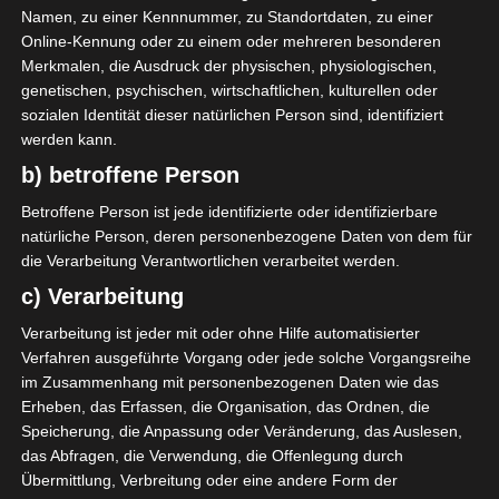
Namen, zu einer Kennnummer, zu Standortdaten, zu einer
Online-Kennung oder zu einem oder mehreren besonderen
Merkmalen, die Ausdruck der physischen, physiologischen,
genetischen, psychischen, wirtschaftlichen, kulturellen oder
sozialen Identität dieser natürlichen Person sind, identifiziert
werden kann.
b) betroffene Person
Betroffene Person ist jede identifizierte oder identifizierbare
natürliche Person, deren personenbezogene Daten von dem für
die Verarbeitung Verantwortlichen verarbeitet werden.
c) Verarbeitung
Stade Municipal 17 Décembre Sidi Bouzid
Verarbeitung ist jeder mit oder ohne Hilfe automatisierter
Stade olympique de Gafsa
Verfahren ausgeführte Vorgang oder jede solche Vorgangsreihe
Die nächsten Begegnungen
im Zusammenhang mit personenbezogenen Daten wie das
Erheben, das Erfassen, die Organisation, das Ordnen, die
SPIELTAG 1
Speicherung, die Anpassung oder Veränderung, das Auslesen,
das Abfragen, die Verwendung, die Offenlegung durch
22 Aug. 2026
16:30
Übermittlung, Verbreitung oder eine andere Form der