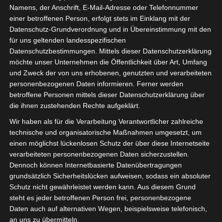
Namens, der Anschrift, E-Mail-Adresse oder Telefonnummer
einer betroffenen Person, erfolgt stets im Einklang mit der
Datenschutz-Grundverordnung und in Übereinstimmung mit den
für uns geltenden landesspezifischen
Sie befinden sich hier:
Startseite
»
Stadien
»
Stade
Datenschutzbestimmungen. Mittels dieser Datenschutzerklärung
möchte unser Unternehmen die Öffentlichkeit über Art, Umfang
Municipal Kalâa Seghira
und Zweck der von uns erhobenen, genutzten und verarbeiteten
personenbezogenen Daten informieren. Ferner werden
betroffene Personen mittels dieser Datenschutzerklärung über
die ihnen zustehenden Rechte aufgeklärt.
Stade Municipal Kalâa
Wir haben als für die Verarbeitung Verantwortlicher zahlreiche
Seghira
technische und organisatorische Maßnahmen umgesetzt, um
einen möglichst lückenlosen Schutz der über diese Internetseite
verarbeiteten personenbezogenen Daten sicherzustellen.
Dennoch können Internetbasierte Datenübertragungen
Teams
grundsätzlich Sicherheitslücken aufweisen, sodass ein absoluter
1.500
Kapazität
Schutz nicht gewährleistet werden kann. Aus diesem Grund
Naturrasen
steht es jeder betroffenen Person frei, personenbezogene
Spielbelag
Daten auch auf alternativen Wegen, beispielsweise telefonisch,
an uns zu übermitteln.