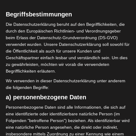
Begriffsbestimmungen
LETZTE BEGEGNUNGEN
Die Datenschutzerklärung beruht auf den Begrifflichkeiten, die
durch den Europäischen Richtlinien- und Verordnungsgeber
21 Sep. 2025
-
15:30
Ligue 2 Pro
beim Erlass der Datenschutz-Grundverordnung (DS-GVO)
2
1
verwendet wurden. Unsere Datenschutzerklärung soll sowohl für
Association sportive de
Kalâa Sport (KS)
die Öffentlichkeit als auch für unsere Kunden und
l'Ariana (ASA)
Stade Municipal Kalâa Seghira
Geschäftspartner einfach lesbar und verständlich sein. Um dies
zu gewährleisten, möchten wir vorab die verwendeten
Begrifflichkeiten erläutern.
STANDORT
Wir verwenden in dieser Datenschutzerklärung unter anderem
die folgenden Begriffe:
a) personenbezogene Daten
Personenbezogene Daten sind alle Informationen, die sich auf
eine identifizierte oder identifizierbare natürliche Person (im
Folgenden "betroffene Person") beziehen. Als identifizierbar wird
eine natürliche Person angesehen, die direkt oder indirekt,
insbesondere mittels Zuordnung zu einer Kennung wie einem