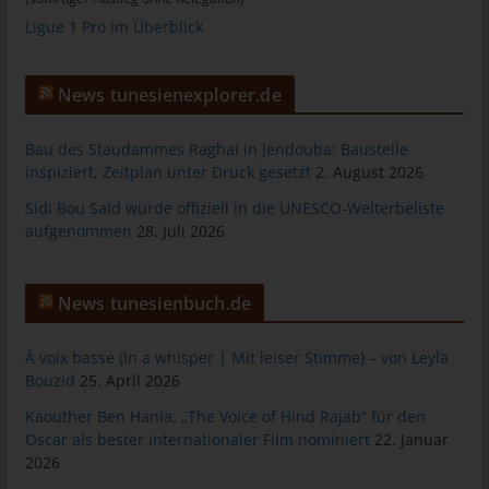
tunesienfussball.de
Ligue 1 Pro im Überblick
Uwe Wassenberg
Rue 2 Mars
News tunesienexplorer.de
4022 Akouda - Tunesien
Bau des Staudammes Raghai in Jendouba: Baustelle
Telefon: +216 216 16 616
inspiziert, Zeitplan unter Druck gesetzt
2. August 2026
E-Mail:
Sidi Bou Said wurde offiziell in die UNESCO-Welterbeliste
aufgenommen
28. Juli 2026
Cookies
Die Internetseiten verwenden Cookies. Cookies sind
News tunesienbuch.de
Textdateien, welche über einen Internetbrowser auf einem
Computersystem abgelegt und gespeichert werden.
À voix basse (In a whisper | Mit leiser Stimme) – von Leyla
Zahlreiche Internetseiten und Server verwenden Cookies. Viele
Bouzid
25. April 2026
Cookies enthalten eine sogenannte Cookie-ID. Eine Cookie-ID
Kaouther Ben Hania: „The Voice of Hind Rajab“ für den
ist eine eindeutige Kennung des Cookies. Sie besteht aus einer
Oscar als bester internationaler Film nominiert
22. Januar
Zeichenfolge, durch welche Internetseiten und Server dem
2026
konkreten Internetbrowser zugeordnet werden können, in dem