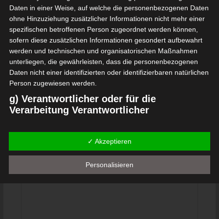
Bouzid (EOSB)
Daten in einer Weise, auf welche die personenbezogenen Daten
Stade Municipal 17 Décembre Sidi Bouzid
ohne Hinzuziehung zusätzlicher Informationen nicht mehr einer
12 Okt. 2025
-
15:00
Ligue 2 Pro
spezifischen betroffenen Person zugeordnet werden können,
1
1
sofern diese zusätzlichen Informationen gesondert aufbewahrt
Étoile Olympique Sidi
Progrès Sportif Sakiet
werden und technischen und organisatorischen Maßnahmen
Bouzid (EOSB)
Eddaïer (PSS)
Stade Municipal 17 Décembre Sidi Bouzid
unterliegen, die gewährleisten, dass die personenbezogenen
28 Sep. 2025
-
15:30
Ligue 2 Pro
Daten nicht einer identifizierten oder identifizierbaren natürlichen
Person zugewiesen werden.
1
2
Étoile Olympique Sidi
g) Verantwortlicher oder für die
Kalâa Sport (KS)
Bouzid (EOSB)
Verarbeitung Verantwortlicher
Stade Municipal 17 Décembre Sidi Bouzid
Verantwortlicher oder für die Verarbeitung Verantwortlicher ist
die natürliche oder juristische Person, Behörde, Einrichtung oder
STANDORT
✓ Akzeptieren
andere Stelle, die allein oder gemeinsam mit anderen über die
Zwecke und Mittel der Verarbeitung von personenbezogenen
Personalisieren
Daten entscheidet. Sind die Zwecke und Mittel dieser
Verarbeitung durch das Unionsrecht oder das Recht der
Mitgliedstaaten vorgegeben, so kann der Verantwortliche
beziehungsweise können die bestimmten Kriterien seiner
Benennung nach dem Unionsrecht oder dem Recht der