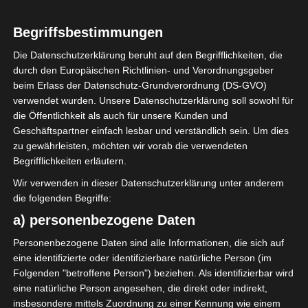
Naturrasen
Spielbelag
Begriffsbestimmungen
www.facebook.com/Stade-
17-Dcembre-Sidi-Bouzid-
Website
Die Datenschutzerklärung beruht auf den Begrifflichkeiten, die
524513117727737
durch den Europäischen Richtlinien- und Verordnungsgeber
beim Erlass der Datenschutz-Grundverordnung (DS-GVO)
verwendet wurden. Unsere Datenschutzerklärung soll sowohl für
die Öffentlichkeit als auch für unsere Kunden und
Geschäftspartner einfach lesbar und verständlich sein. Um dies
zu gewährleisten, möchten wir vorab die verwendeten
LETZTE BEGEGNUNGEN
Begrifflichkeiten erläutern.
2 Mai 2026
-
16:00
Ligue 2 Pro
Wir verwenden in dieser Datenschutzerklärung unter anderem
0
2
die folgenden Begriffe:
Étoile Olympique Sidi
Espoir Sportif
Bouzid (EOSB)
Bouchemma (ESB)
a) personenbezogene Daten
Stade Municipal 17 Décembre Sidi Bouzid
Personenbezogene Daten sind alle Informationen, die sich auf
28 Apr. 2026
-
15:30
Ligue 2 Pro
eine identifizierte oder identifizierbare natürliche Person (im
1
5
Folgenden "betroffene Person") beziehen. Als identifizierbar wird
Étoile Olympique Sidi
Club Sportif de Korba
Bouzid (EOSB)
(CSK)
eine natürliche Person angesehen, die direkt oder indirekt,
Stade Municipal 17 Décembre Sidi Bouzid
insbesondere mittels Zuordnung zu einer Kennung wie einem