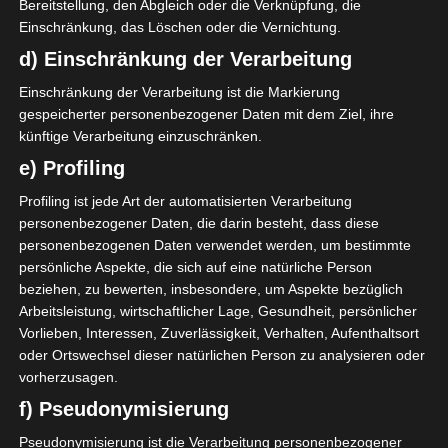
Bereitstellung, den Abgleich oder die Verknüpfung, die
2
2
Étoile Olympique Sidi
Sporting Club Moknine
Einschränkung, das Löschen oder die Vernichtung.
Bouzid (EOSB)
(SCM)
Stade Municipal 17 Décembre Sidi Bouzid
d) Einschränkung der Verarbeitung
14 Dez. 2025
-
14:00
Ligue 2 Pro
Einschränkung der Verarbeitung ist die Markierung
0
1
gespeicherter personenbezogener Daten mit dem Ziel, ihre
Étoile Olympique Sidi
El Gawafel Sportives de
künftige Verarbeitung einzuschränken.
Bouzid (EOSB)
Gafsa (EGSG)
Stade Municipal 17 Décembre Sidi Bouzid
e) Profiling
23 Nov. 2025
-
14:00
Ligue 2 Pro
Profiling ist jede Art der automatisierten Verarbeitung
1
0
personenbezogener Daten, die darin besteht, dass diese
Étoile Olympique Sidi
Association sportive de
Bouzid (EOSB)
l'Ariana (ASA)
personenbezogenen Daten verwendet werden, um bestimmte
Stade Municipal 17 Décembre Sidi Bouzid
persönliche Aspekte, die sich auf eine natürliche Person
8 Nov. 2025
-
14:30
Ligue 2 Pro
beziehen, zu bewerten, insbesondere, um Aspekte bezüglich
Arbeitsleistung, wirtschaftlicher Lage, Gesundheit, persönlicher
0
0
Vorlieben, Interessen, Zuverlässigkeit, Verhalten, Aufenthaltsort
Étoile Olympique Sidi
Union Sportive de Ksour
Bouzid (EOSB)
Essef (USKE)
oder Ortswechsel dieser natürlichen Person zu analysieren oder
Stade Municipal 17 Décembre Sidi Bouzid
vorherzusagen.
26 Okt. 2025
-
14:30
Ligue 2 Pro
f) Pseudonymisierung
2
6
Étoile Olympique Sidi
Pseudonymisierung ist die Verarbeitung personenbezogener
Stade Gabèsien (SG)