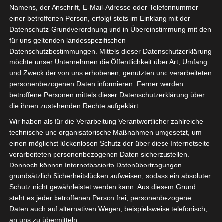
Namens, der Anschrift, E-Mail-Adresse oder Telefonnummer
einer betroffenen Person, erfolgt stets im Einklang mit der
Datenschutz-Grundverordnung und in Übereinstimmung mit den
für uns geltenden landesspezifischen
Sie befinden sich hier:
Startseite
»
Stadien
»
Stade
Datenschutzbestimmungen. Mittels dieser Datenschutzerklärung
möchte unser Unternehmen die Öffentlichkeit über Art, Umfang
Municipal 17 Décembre Sidi Bouzid
und Zweck der von uns erhobenen, genutzten und verarbeiteten
personenbezogenen Daten informieren. Ferner werden
betroffene Personen mittels dieser Datenschutzerklärung über
die ihnen zustehenden Rechte aufgeklärt.
Stade Municipal 17
Wir haben als für die Verarbeitung Verantwortlicher zahlreiche
Décembre Sidi Bouzid
technische und organisatorische Maßnahmen umgesetzt, um
einen möglichst lückenlosen Schutz der über diese Internetseite
verarbeiteten personenbezogenen Daten sicherzustellen.
Dennoch können Internetbasierte Datenübertragungen
Sidi Bouzid, 9100
Stadt
grundsätzlich Sicherheitslücken aufweisen, sodass ein absoluter
Étoile Olympique Sidi
Schutz nicht gewährleistet werden kann. Aus diesem Grund
Teams
Bouzid (EOSB)
steht es jeder betroffenen Person frei, personenbezogene
Daten auch auf alternativen Wegen, beispielsweise telefonisch,
3.000
Kapazität
an uns zu übermitteln.