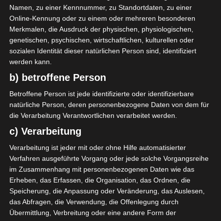
11 Apr. 2026
-
15:00
Ligue 2 Pro
Namen, zu einer Kennnummer, zu Standortdaten, zu einer
Online-Kennung oder zu einem oder mehreren besonderen
1
3
Merkmalen, die Ausdruck der physischen, physiologischen,
Étoile Olympique Sidi
Jendouba Sports (JS)
Bouzid (EOSB)
genetischen, psychischen, wirtschaftlichen, kulturellen oder
Stade Municipal 17 Décembre Sidi Bouzid
sozialen Identität dieser natürlichen Person sind, identifiziert
28 März 2026
-
14:30
Ligue 2 Pro
werden kann.
0
0
b) betroffene Person
Étoile Olympique Sidi
Croissant sportif de
Bouzid (EOSB)
Redeyef (CSR)
Betroffene Person ist jede identifizierte oder identifizierbare
Stade Municipal 17 Décembre Sidi Bouzid
natürliche Person, deren personenbezogene Daten von dem für
21 Feb. 2026
-
13:00
Ligue 2 Pro
die Verarbeitung Verantwortlichen verarbeitet werden.
0
1
c) Verarbeitung
Étoile Olympique Sidi
Aigle Sportif Jelma (ASJ)
Bouzid (EOSB)
Stade Municipal 17 Décembre Sidi Bouzid
Verarbeitung ist jeder mit oder ohne Hilfe automatisierter
31 Jan. 2026
-
14:00
Ligue 2 Pro
Verfahren ausgeführte Vorgang oder jede solche Vorgangsreihe
im Zusammenhang mit personenbezogenen Daten wie das
1
0
Erheben, das Erfassen, die Organisation, das Ordnen, die
Étoile Olympique Sidi
Avenir Sportif de
Bouzid (EOSB)
Kasserine (ASK)
Speicherung, die Anpassung oder Veränderung, das Auslesen,
Stade Municipal 17 Décembre Sidi Bouzid
das Abfragen, die Verwendung, die Offenlegung durch
17 Jan. 2026
-
14:00
Ligue 2 Pro
Übermittlung, Verbreitung oder eine andere Form der