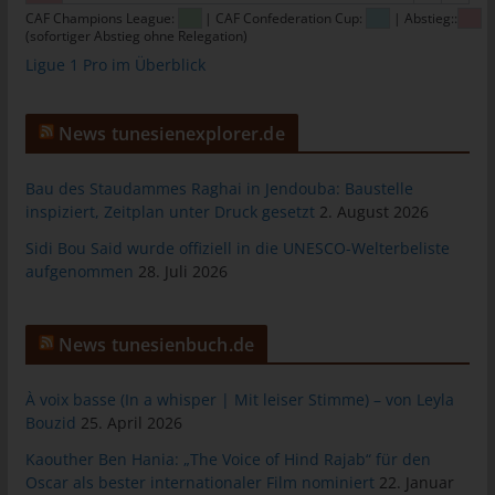
allgemeinen Daten und Informationen werden in den Logfiles
CAF Champions League:
| CAF Confederation Cup:
| Abstieg::
(sofortiger Abstieg ohne Relegation)
des Servers gespeichert. Erfasst werden können die (1)
Ligue 1 Pro im Überblick
verwendeten Browsertypen und Versionen, (2) das vom
zugreifenden System verwendete Betriebssystem, (3) die
Internetseite, von welcher ein zugreifendes System auf unsere
News tunesienexplorer.de
Internetseite gelangt (sogenannte Referrer), (4) die
Unterwebseiten, welche über ein zugreifendes System auf
unserer Internetseite angesteuert werden, (5) das Datum und
Bau des Staudammes Raghai in Jendouba: Baustelle
die Uhrzeit eines Zugriffs auf die Internetseite, (6) eine Internet-
inspiziert, Zeitplan unter Druck gesetzt
2. August 2026
Protokoll-Adresse (IP-Adresse), (7) der Internet-Service-
Sidi Bou Said wurde offiziell in die UNESCO-Welterbeliste
Provider des zugreifenden Systems und (8) sonstige ähnliche
aufgenommen
28. Juli 2026
Daten und Informationen, die der Gefahrenabwehr im Falle von
Angriffen auf unsere informationstechnologischen Systeme
dienen.
News tunesienbuch.de
Bei der Nutzung dieser allgemeinen Daten und Informationen
ziehen wird keine Rückschlüsse auf die betroffene Person.
À voix basse (In a whisper | Mit leiser Stimme) – von Leyla
Diese Informationen werden vielmehr benötigt, um (1) die
Bouzid
25. April 2026
Inhalte unserer Internetseite korrekt auszuliefern, (2) die Inhalte
Kaouther Ben Hania: „The Voice of Hind Rajab“ für den
unserer Internetseite sowie die Werbung für diese zu
Oscar als bester internationaler Film nominiert
22. Januar
optimieren, (3) die dauerhafte Funktionsfähigkeit unserer