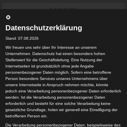
Skip
7. August 2026
to
Internationaler Sportgerichtshof
Das Neueste:
content
lehnt Eilverfahren ab – AS Soliman
Datenschutzerklärung
steuert auf die Ligue 2 zu
Ligue 1 Pro: Saison 2026/2027
Stand: 07.08.2026
beginnt am 22. und 23. August
2026 (Update)
Wir freuen uns sehr über Ihr Interesse an unserem
El Gawafel Sportives de Gafsa
Unternehmen. Datenschutz hat einen besonders hohen
(EGSG) kündigt Rückzug aus der
Stellenwert für die Geschäftsleitung. Eine Nutzung der
Meisterschaft an
Internetseiten ist grundsätzlich ohne jede Angabe
Ligue 1 Pro: Spielplan der ersten 15
tunesienfussball.de
personenbezogener Daten möglich. Sofern eine betroffene
Spieltage der Saison 2026/2027
Person besondere Services unseres Unternehmens über
Ligue 2 Pro Tunesien 2026/2027 –
unsere Internetseite in Anspruch nehmen möchte, könnte
Saison beginnt am am 19./20.
Tunesien Ligafußball
jedoch eine Verarbeitung personenbezogener Daten erforderlich
September 2026
werden. Ist die Verarbeitung personenbezogener Daten
Nutzung von Google Adsense (Google Ireland Limited, Gordon House, Barrow Stree
erforderlich und besteht für eine solche Verarbeitung keine
, Ireland) benötigen wir laut DSGVO Ihre Zustimmung. Es werden seitens Goog
gesetzliche Grundlage, holen wir generell eine Einwilligung der
nbezogene Daten erhoben, verarbeitet und gespeichert. Welche Daten genau 
bitte den Datenschutzbedingungen.
betroffenen Person ein.
Die Verarbeitung personenbezogener Daten, beispielsweise des
Google Adsense
ist deaktiviert.
✓ Erlauben
Datenschutzbedingungen