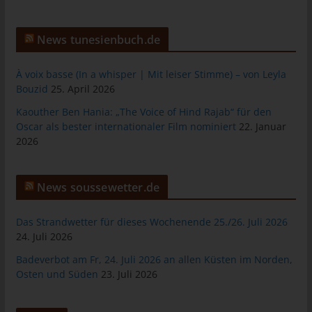
Personen, die unter der unmittelbaren Verantwortung des
Verantwortlichen oder des Auftragsverarbeiters befugt sind, die
News tunesienbuch.de
personenbezogenen Daten zu verarbeiten.
k) Einwilligung
À voix basse (In a whisper | Mit leiser Stimme) – von Leyla
Bouzid
25. April 2026
Einwilligung ist jede von der betroffenen Person freiwillig für den
bestimmten Fall in informierter Weise und unmissverständlich
Kaouther Ben Hania: „The Voice of Hind Rajab“ für den
abgegebene Willensbekundung in Form einer Erklärung oder
Oscar als bester internationaler Film nominiert
22. Januar
einer sonstigen eindeutigen bestätigenden Handlung, mit der
2026
die betroffene Person zu verstehen gibt, dass sie mit der
Verarbeitung der sie betreffenden personenbezogenen Daten
einverstanden ist.
News soussewetter.de
Name und Anschrift des für die
Das Strandwetter für dieses Wochenende 25./26. Juli 2026
Verarbeitung Verantwortlichen
24. Juli 2026
Verantwortlicher im Sinne der Datenschutz-Grundverordnung,
Badeverbot am Fr, 24. Juli 2026 an allen Küsten im Norden,
sonstiger in den Mitgliedstaaten der Europäischen Union
Osten und Süden
23. Juli 2026
geltenden Datenschutzgesetze und anderer Bestimmungen mit
datenschutzrechtlichem Charakter ist: