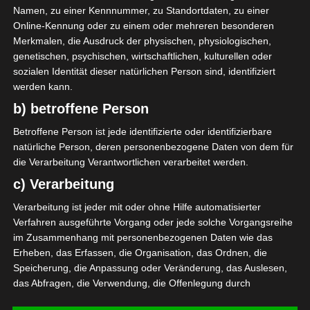
22 Aug. 2026
16:30
Namen, zu einer Kennnummer, zu Standortdaten, zu einer
Online-Kennung oder zu einem oder mehreren besonderen
-
-
ES Métlaoui
Club Africain
Merkmalen, die Ausdruck der physischen, physiologischen,
22 Aug. 2026
16:30
genetischen, psychischen, wirtschaftlichen, kulturellen oder
-
-
sozialen Identität dieser natürlichen Person sind, identifiziert
US Ben Guerdane
CS Hammam-Lif
werden kann.
22 Aug. 2026
16:30
b) betroffene Person
-
-
CA Bizertin
AS Marsa
Betroffene Person ist jede identifizierte oder identifizierbare
22 Aug. 2026
16:30
natürliche Person, deren personenbezogene Daten von dem für
-
-
die Verarbeitung Verantwortlichen verarbeitet werden.
ES Zarzis
Olympique Béjà
c) Verarbeitung
SPIELTAG 2
Verarbeitung ist jeder mit oder ohne Hilfe automatisierter
29 Aug. 2026
16:30
Verfahren ausgeführte Vorgang oder jede solche Vorgangsreihe
im Zusammenhang mit personenbezogenen Daten wie das
-
-
ESS Sousse
ES Métlaoui
Erheben, das Erfassen, die Organisation, das Ordnen, die
Speicherung, die Anpassung oder Veränderung, das Auslesen,
Alle Spiele
das Abfragen, die Verwendung, die Offenlegung durch
Übermittlung, Verbreitung oder eine andere Form der