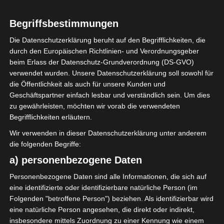
Begriffsbestimmungen
Saïd Saïbi
Die Datenschutzerklärung beruht auf den Begrifflichkeiten, die
Mohamed Ali Maalej
durch den Europäischen Richtlinien- und Verordnungsgeber
Die nächsten Begegnungen
beim Erlass der Datenschutz-Grundverordnung (DS-GVO)
verwendet wurden. Unsere Datenschutzerklärung soll sowohl für
SPIELTAG 1
die Öffentlichkeit als auch für unsere Kunden und
Geschäftspartner einfach lesbar und verständlich sein. Um dies
22 Aug. 2026
16:30
zu gewährleisten, möchten wir vorab die verwendeten
-
-
PS Sakiet Eddaïer
JS Omrane
Begrifflichkeiten erläutern.
22 Aug. 2026
16:30
Wir verwenden in dieser Datenschutzerklärung unter anderem
die folgenden Begriffe:
-
-
Stade Tunisien
CS Sfax
a) personenbezogene Daten
22 Aug. 2026
16:30
Personenbezogene Daten sind alle Informationen, die sich auf
-
-
ES Hammam Sousse
US Monastir
eine identifizierte oder identifizierbare natürliche Person (im
22 Aug. 2026
16:30
Folgenden "betroffene Person") beziehen. Als identifizierbar wird
eine natürliche Person angesehen, die direkt oder indirekt,
-
-
ES Tunis
ESS Sousse
insbesondere mittels Zuordnung zu einer Kennung wie einem