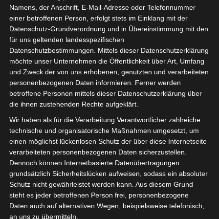
Namens, der Anschrift, E-Mail-Adresse oder Telefonnummer
einer betroffenen Person, erfolgt stets im Einklang mit der
Datenschutz-Grundverordnung und in Übereinstimmung mit den
für uns geltenden landesspezifischen
Sie befinden sich hier:
Startseite
»
Mitarbeiter
»
Datenschutzbestimmungen. Mittels dieser Datenschutzerklärung
Taoufik Salhi
möchte unser Unternehmen die Öffentlichkeit über Art, Umfang
und Zweck der von uns erhobenen, genutzten und verarbeiteten
personenbezogenen Daten informieren. Ferner werden
betroffene Personen mittels dieser Datenschutzerklärung über
Taoufik Salhi
die ihnen zustehenden Rechte aufgeklärt.
Wir haben als für die Verarbeitung Verantwortlicher zahlreiche
technische und organisatorische Maßnahmen umgesetzt, um
Union Sportive de
einen möglichst lückenlosen Schutz der über diese Internetseite
Aktuelles Team
Tataouine (UST)
verarbeiteten personenbezogenen Daten sicherzustellen.
Dennoch können Internetbasierte Datenübertragungen
stellvertretender Trainer
Titel des Berufs
grundsätzlich Sicherheitslücken aufweisen, sodass ein absoluter
Schutz nicht gewährleistet werden kann. Aus diesem Grund
steht es jeder betroffenen Person frei, personenbezogene
Daten auch auf alternativen Wegen, beispielsweise telefonisch,
an uns zu übermitteln.