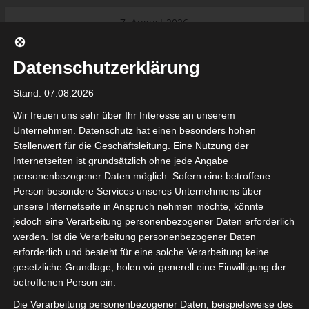
Skip
7. August 2026
to
Internationaler Sportgerichtshof
Das Neueste:
lehnt Eilverfahren ab – AS Soliman
content
steuert auf die Ligue 2 zu
Datenschutzerklärung
Ligue 1 Pro: Saison 2026/2027
beginnt am 22. und 23. August
Stand: 07.08.2026
2026 (Update)
Wir freuen uns sehr über Ihr Interesse an unserem
El Gawafel Sportives de Gafsa
(EGSG) kündigt Rückzug aus der
Unternehmen. Datenschutz hat einen besonders hohen
Meisterschaft an
Stellenwert für die Geschäftsleitung. Eine Nutzung der
Ligue 1 Pro: Spielplan der ersten 15
Internetseiten ist grundsätzlich ohne jede Angabe
Spieltage der Saison 2026/2027
tunesienfussball.de
personenbezogener Daten möglich. Sofern eine betroffene
Ligue 2 Pro Tunesien 2026/2027 –
Person besondere Services unseres Unternehmens über
Saison beginnt am am 19./20.
unsere Internetseite in Anspruch nehmen möchte, könnte
September 2026
Tunesien Ligafußball
jedoch eine Verarbeitung personenbezogener Daten erforderlich
werden. Ist die Verarbeitung personenbezogener Daten
erforderlich und besteht für eine solche Verarbeitung keine
gesetzliche Grundlage, holen wir generell eine Einwilligung der
betroffenen Person ein.
Die Verarbeitung personenbezogener Daten, beispielsweise des