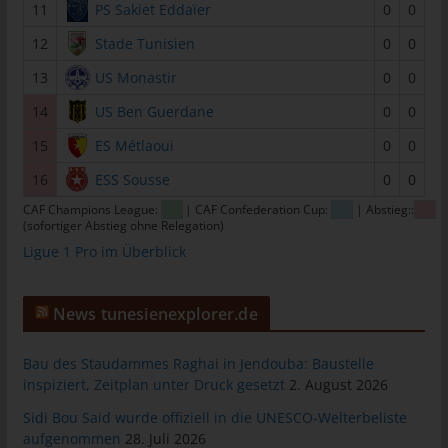
11
PS Sakiet Eddaïer
0
0
Mitgliedstaaten vorgesehen werden.
h) Auftragsverarbeiter
12
Stade Tunisien
0
0
Auftragsverarbeiter ist eine natürliche oder juristische Person,
13
US Monastir
0
0
Behörde, Einrichtung oder andere Stelle, die personenbezogene
14
US Ben Guerdane
0
0
Daten im Auftrag des Verantwortlichen verarbeitet.
15
ES Métlaoui
0
0
i) Empfänger
16
ESS Sousse
0
0
Empfänger ist eine natürliche oder juristische Person, Behörde,
Einrichtung oder andere Stelle, der personenbezogene Daten
CAF Champions League:
| CAF Confederation Cup:
| Abstieg::
(sofortiger Abstieg ohne Relegation)
offengelegt werden, unabhängig davon, ob es sich bei ihr um
einen Dritten handelt oder nicht. Behörden, die im Rahmen
Ligue 1 Pro im Überblick
eines bestimmten Untersuchungsauftrags nach dem
Unionsrecht oder dem Recht der Mitgliedstaaten
News tunesienexplorer.de
möglicherweise personenbezogene Daten erhalten, gelten
jedoch nicht als Empfänger.
Bau des Staudammes Raghai in Jendouba: Baustelle
j) Dritter
inspiziert, Zeitplan unter Druck gesetzt
2. August 2026
Dritter ist eine natürliche oder juristische Person, Behörde,
Sidi Bou Said wurde offiziell in die UNESCO-Welterbeliste
Einrichtung oder andere Stelle außer der betroffenen Person,
aufgenommen
28. Juli 2026
dem Verantwortlichen, dem Auftragsverarbeiter und den