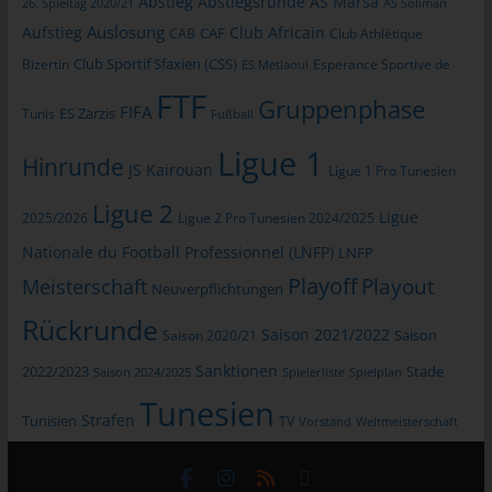
Abstieg
Abstiegsrunde
AS Marsa
26. Spieltag 2020/21
AS Soliman
Routinemäßige Löschung und Sperrung
Auslosung
Aufstieg
Club Africain
CAB
CAF
Club Athlétique
von personenbezogenen Daten
Club Sportif Sfaxien (CSS)
Bizertin
Esperance Sportive de
ES Metlaoui
Der für die Verarbeitung Verantwortliche verarbeitet und
FTF
Gruppenphase
FIFA
Tunis
ES Zarzis
speichert personenbezogene Daten der betroffenen Person nur
Fußball
für den Zeitraum, der zur Erreichung des Speicherungszwecks
Ligue 1
Hinrunde
erforderlich ist oder sofern dies durch den Europäischen
JS Kairouan
Ligue 1 Pro Tunesien
Richtlinien- und Verordnungsgeber oder einen anderen
Ligue 2
Gesetzgeber in Gesetzen oder Vorschriften, welchen der für die
Ligue
2025/2026
Ligue 2 Pro Tunesien 2024/2025
Verarbeitung Verantwortliche unterliegt, vorgesehen wurde.
Nationale du Football Professionnel (LNFP)
LNFP
Entfällt der Speicherungszweck oder läuft eine vom
Playoff
Playout
Meisterschaft
Neuverpflichtungen
Europäischen Richtlinien- und Verordnungsgeber oder einem
anderen zuständigen Gesetzgeber vorgeschriebene
Rückrunde
Saison 2021/2022
Saison 2020/21
Saison
Speicherfrist ab, werden die personenbezogenen Daten
routinemäßig und entsprechend den gesetzlichen Vorschriften
Sanktionen
2022/2023
Stade
Saison 2024/2025
Spielerliste
Spielplan
gesperrt oder gelöscht.
Tunesien
Strafen
Tunisien
TV
Vorstand
Weltmeisterschaft
Rechte der betroffenen Person
a) Recht auf Bestätigung