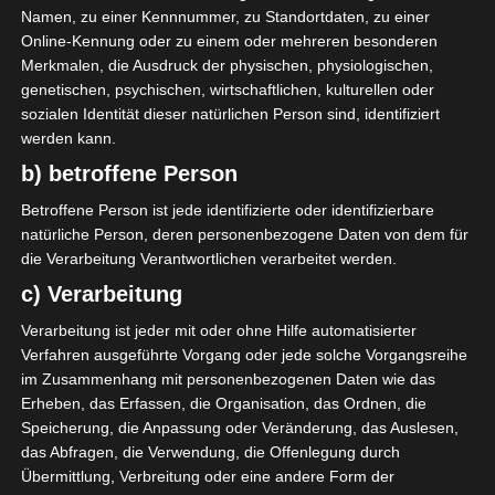
November 2021 ausgetragen. Hammam-Sousse verlor
Namen, zu einer Kennnummer, zu Standortdaten, zu einer
mit 0: 1 gegen ES Tunis. AS Soliman und Etoile du
Online-Kennung oder zu einem oder mehreren besonderen
Sahel Sousse trennten sich torlos 0:0.
Merkmalen, die Ausdruck der physischen, physiologischen,
genetischen, psychischen, wirtschaftlichen, kulturellen oder
Am Sonntag, den 14 November 2021 haben zwei der
sozialen Identität dieser natürlichen Person sind, identifiziert
vier ausstehenden Nachholspiele des 1 Spieltages
werden kann.
der Ligue 1 Pro stattgefunden. In der Gruppe A holte
b) betroffene Person
Hammam Lif die ersten drei Punkte seit Beginn des
Betroffene Person ist jede identifizierte oder identifizierbare
Wettbewerbs mit einem 1:2 Auswärtssieg bei US Ben
natürliche Person, deren personenbezogene Daten von dem für
Guerdane. Ebenfalls in der Gruppe A gewann der CS
die Verarbeitung Verantwortlichen verarbeitet werden.
Sfax mit 2:0 gegen ES Metlaoui. Zwei Begegnungen
c) Verarbeitung
stehen noch aus, die am Donnerstag, den 25 Nov
2021 nachgeholt werden.
Verarbeitung ist jeder mit oder ohne Hilfe automatisierter
Verfahren ausgeführte Vorgang oder jede solche Vorgangsreihe
im Zusammenhang mit personenbezogenen Daten wie das
Erheben, das Erfassen, die Organisation, das Ordnen, die
Speicherung, die Anpassung oder Veränderung, das Auslesen,
Für die Nutzung von Google Adsense (Google Ireland Limited,
Gordon House, Barrow Street, Dublin, D04 E5W5, Ireland)
das Abfragen, die Verwendung, die Offenlegung durch
benötigen wir laut DSGVO Ihre Zustimmung. Es werden seitens
Übermittlung, Verbreitung oder eine andere Form der
Google Adsense personenbezogene Daten erhoben,