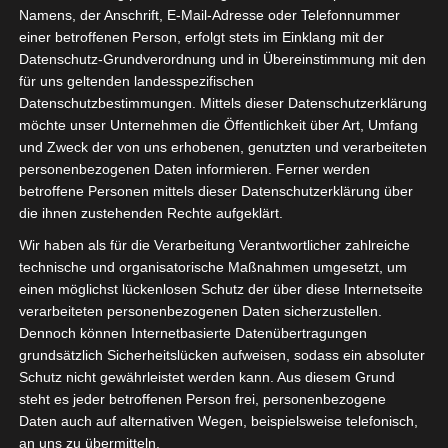
Namens, der Anschrift, E-Mail-Adresse oder Telefonnummer
einer betroffenen Person, erfolgt stets im Einklang mit der
Datenschutz-Grundverordnung und in Übereinstimmung mit den
für uns geltenden landesspezifischen
Sie befinden sich hier:
Startseite
»
News
»
Fußball
»
Datenschutzbestimmungen. Mittels dieser Datenschutzerklärung
Welt
»
Afrika
»
Tunesien
»
Ligen
»
Ligue 1
»
Spieltag 1
möchte unser Unternehmen die Öffentlichkeit über Art, Umfang
der Ligue 1 Tunesien vom 16. Okt – 25. Nov 2021 –
und Zweck der von uns erhobenen, genutzten und verarbeiteten
Hinrunde
personenbezogenen Daten informieren. Ferner werden
betroffene Personen mittels dieser Datenschutzerklärung über
die ihnen zustehenden Rechte aufgeklärt.
Wir haben als für die Verarbeitung Verantwortlicher zahlreiche
technische und organisatorische Maßnahmen umgesetzt, um
einen möglichst lückenlosen Schutz der über diese Internetseite
verarbeiteten personenbezogenen Daten sicherzustellen.
Dennoch können Internetbasierte Datenübertragungen
grundsätzlich Sicherheitslücken aufweisen, sodass ein absoluter
Schutz nicht gewährleistet werden kann. Aus diesem Grund
steht es jeder betroffenen Person frei, personenbezogene
Daten auch auf alternativen Wegen, beispielsweise telefonisch,
an uns zu übermitteln.