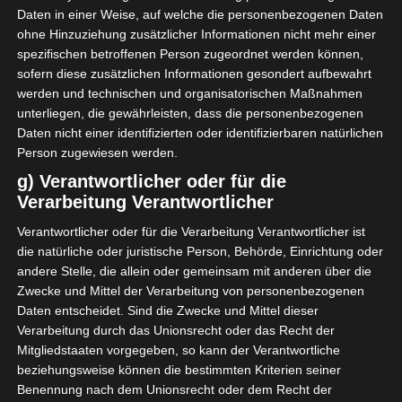
Trotz eines Treffers der Gäste durch Khalil Sassi in
Daten in einer Weise, auf welche die personenbezogenen Daten
der 30. Minute dominierte US Tataouine die restliche
ohne Hinzuziehung zusätzlicher Informationen nicht mehr einer
Partie gegen CA Bizertin (CAB) und gewann dank
spezifischen betroffenen Person zugeordnet werden können,
zweier Tore in der zweiten Halbzeit durch Chiheb
sofern diese zusätzlichen Informationen gesondert aufbewahrt
Zoghlami (46′) und Moomen Rahmani (63′) mit 2:1.
werden und technischen und organisatorischen Maßnahmen
unterliegen, die gewährleisten, dass die personenbezogenen
Daten nicht einer identifizierten oder identifizierbaren natürlichen
Auf dem Spielfeld von Ben Jannet tat US Monastir nur
Person zugewiesen werden.
das Nötigste, um im Sahel-Derby des ersten
Meisterschaftstages gegen den Nachbarn CS Chebba
g) Verantwortlicher oder für die
Verarbeitung Verantwortlicher
aus Mahdia die 3 Punkte zu gewinnen (2:0). Die Tore
des Spiels erzielten Zied Aloui (37. Minute) und
Verantwortlicher oder für die Verarbeitung Verantwortlicher ist
Mohamed Amine Nefzi (CSC) in der 68. Minute durch
die natürliche oder juristische Person, Behörde, Einrichtung oder
ein Eigentor.
andere Stelle, die allein oder gemeinsam mit anderen über die
Zwecke und Mittel der Verarbeitung von personenbezogenen
Samstag, 16 Okt 2021
Daten entscheidet. Sind die Zwecke und Mittel dieser
Verarbeitung durch das Unionsrecht oder das Recht der
Mit Toren durch Jacques Bessan (41′) und Chiheb
Mitgliedstaaten vorgegeben, so kann der Verantwortliche
Jebali (62′) setzte sich Olympique de Béjà im
beziehungsweise können die bestimmten Kriterien seiner
Spitzenspiel des ersten Spieltags der Ligue 1 Pro mit
Benennung nach dem Unionsrecht oder dem Recht der
2:0 bei Esperance de Zarzis durch.