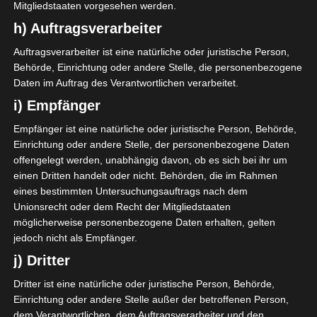
Mitgliedstaaten vorgesehen werden.
h) Auftragsverarbeiter
Der Club Africain ist zuhause am 1. Spieltag der Ligue
1 Pro nicht über ein 1:1-Unentschieden gegen den AS
Auftragsverarbeiter ist eine natürliche oder juristische Person,
Rejiche hinausgekommen. Yassine Chammakhi
Behörde, Einrichtung oder andere Stelle, die personenbezogene
Daten im Auftrag des Verantwortlichen verarbeitet.
brachte die Schützlinge von Montassar Louhichi in
der 26. Minute in Führung, ehe Ahmed Hadhri in der
i) Empfänger
33. Minute den Ausgleich für AS Rejiche erzielte.
Empfänger ist eine natürliche oder juristische Person, Behörde,
Einrichtung oder andere Stelle, der personenbezogene Daten
Die Begegnungen/Ergebnisse im Detail
offengelegt werden, unabhängig davon, ob es sich bei ihr um
einen Dritten handelt oder nicht. Behörden, die im Rahmen
Gruppe A
eines bestimmten Untersuchungsauftrags nach dem
Unionsrecht oder dem Recht der Mitgliedstaaten
SPIELTAG 1
möglicherweise personenbezogene Daten erhalten, gelten
17 Okt. 2021
-
15:00
jedoch nicht als Empfänger.
j) Dritter
2
1
Union Sportive de
Club Athlétique Bizertin
Tataouine (UST)
(CAB)
Dritter ist eine natürliche oder juristische Person, Behörde,
Stade Bir Lahmar Tataouine
Einrichtung oder andere Stelle außer der betroffenen Person,
Ohne Zuschauer
dem Verantwortlichen, dem Auftragsverarbeiter und den