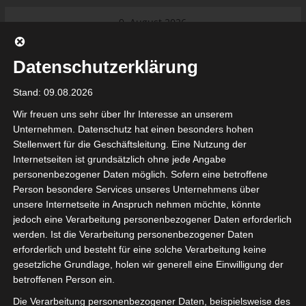
Skip
9. August 2026
to
Das Neueste:
Ligue 1 Pro: Saison 2026/2027
content
beginnt am 22. und 23. August
Datenschutzerklärung
2026 (Update)
El Gawafel Sportives de Gafsa
Stand: 09.08.2026
(EGSG) kündigt Rückzug aus der
Meisterschaft an
Wir freuen uns sehr über Ihr Interesse an unserem
Ligue 1 Pro: Spielplan der ersten 15
Unternehmen. Datenschutz hat einen besonders hohen
Spieltage der Saison 2026/2027
Stellenwert für die Geschäftsleitung. Eine Nutzung der
Ligue 2 Pro Tunesien 2026/2027 –
Internetseiten ist grundsätzlich ohne jede Angabe
Saison beginnt am am 19./20.
tunesienfussball.de
personenbezogener Daten möglich. Sofern eine betroffene
September 2026
Person besondere Services unseres Unternehmens über
Internationaler Sportgerichtshof
unsere Internetseite in Anspruch nehmen möchte, könnte
lehnt Eilverfahren ab – AS Soliman
Tunesien Ligafußball
jedoch eine Verarbeitung personenbezogener Daten erforderlich
steuert auf die Ligue 2 zu
werden. Ist die Verarbeitung personenbezogener Daten
erforderlich und besteht für eine solche Verarbeitung keine
gesetzliche Grundlage, holen wir generell eine Einwilligung der
betroffenen Person ein.
Die Verarbeitung personenbezogener Daten, beispielsweise des