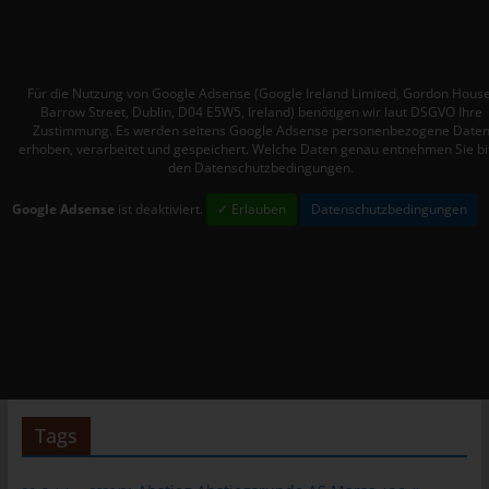
WordPress-User automatisch auch bei Gravatar registriert sind.
Details zu Gravatar:
https://de.gravatar.com
Für die Nutzung von Google Adsense (Google Ireland Limited, Gordon House
Hosting
Barrow Street, Dublin, D04 E5W5, Ireland) benötigen wir laut DSGVO Ihre
Zustimmung. Es werden seitens Google Adsense personenbezogene Date
Die von uns in Anspruch genommenen Hosting-Leistungen
erhoben, verarbeitet und gespeichert. Welche Daten genau entnehmen Sie bi
dienen der Zurverfügungstellung der folgenden Leistungen:
den Datenschutzbedingungen.
Infrastruktur- und Plattformdienstleistungen, Rechenkapazität,
Google Adsense
ist deaktiviert.
✓ Erlauben
Datenschutzbedingungen
Speicherplatz und Datenbankdienste, Sicherheitsleistungen
sowie technische Wartungsleistungen, die wir zum Zwecke des
Betriebs dieses Onlineangebotes einsetzen.
Hierbei verarbeiten wir, bzw. unser Hostinganbieter
Bestandsdaten, Kontaktdaten, Inhaltsdaten, Vertragsdaten,
Nutzungsdaten, Meta- und Kommunikationsdaten von Kunden,
Interessenten und Besuchern dieses Onlineangebotes auf
Grundlage unserer berechtigten Interessen an einer effizienten
und sicheren Zurverfügungstellung dieses Onlineangebotes
Tags
gem. Art. 6 Abs. 1 lit. f DSGVO i.V.m. Art. 28 DSGVO (Abschluss
Auftragsverarbeitungsvertrag).