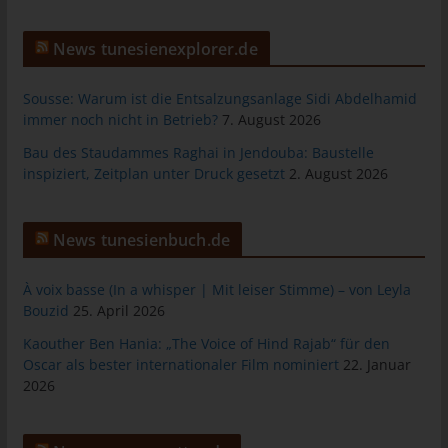
personenbezogenen Daten an Dritte.
News tunesienexplorer.de
Kommentarfunktion im Blog auf der
Internetseite
Sousse: Warum ist die Entsalzungsanlage Sidi Abdelhamid
Wir bieten den Nutzern auf einem Blog, der sich auf der
immer noch nicht in Betrieb?
7. August 2026
Internetseite des für die Verarbeitung Verantwortlichen befindet,
Bau des Staudammes Raghai in Jendouba: Baustelle
die Möglichkeit, individuelle Kommentare zu einzelnen Blog-
inspiziert, Zeitplan unter Druck gesetzt
2. August 2026
Beiträgen zu hinterlassen. Ein Blog ist ein auf einer Internetseite
geführtes, in der Regel öffentlich einsehbares Portal, in welchem
eine oder mehrere Personen, die Blogger oder Web-Blogger
News tunesienbuch.de
genannt werden, Artikel posten oder Gedanken in sogenannten
Blogposts niederschreiben können. Die Blogposts können in der
À voix basse (In a whisper | Mit leiser Stimme) – von Leyla
Regel von Dritten kommentiert werden.
Bouzid
25. April 2026
Hinterlässt eine betroffene Person einen Kommentar in dem auf
Kaouther Ben Hania: „The Voice of Hind Rajab“ für den
dieser Internetseite veröffentlichten Blog, werden neben den
Oscar als bester internationaler Film nominiert
22. Januar
von der betroffenen Person hinterlassenen Kommentaren auch
2026
Angaben zum Zeitpunkt der Kommentareingabe sowie zu dem
von der betroffenen Person gewählten Nutzernamen
(Pseudonym) gespeichert und veröffentlicht. Ferner wird die