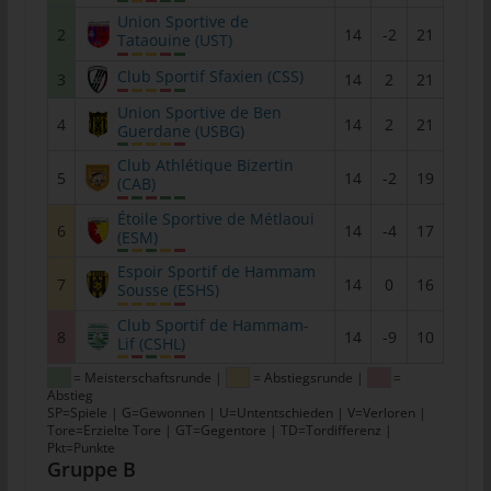
Union Sportive de
tunesienfussball.de
2
14
-2
21
Tataouine (UST)
Uwe Wassenberg
Club Sportif Sfaxien (CSS)
3
14
2
21
Rue 2 Mars
Union Sportive de Ben
4
14
2
21
4022 Akouda - Tunesien
Guerdane (USBG)
Telefon: +216 216 16 616
Club Athlétique Bizertin
5
14
-2
19
(CAB)
E-Mail:
Étoile Sportive de Métlaoui
6
14
-4
17
(ESM)
Cookies
Espoir Sportif de Hammam
7
14
0
16
Sousse (ESHS)
Die Internetseiten verwenden Cookies. Cookies sind
Textdateien, welche über einen Internetbrowser auf einem
Club Sportif de Hammam-
8
14
-9
10
Computersystem abgelegt und gespeichert werden.
Lif (CSHL)
Zahlreiche Internetseiten und Server verwenden Cookies. Viele
= Meisterschaftsrunde |
= Abstiegsrunde |
=
Abstieg
Cookies enthalten eine sogenannte Cookie-ID. Eine Cookie-ID
SP=Spiele | G=Gewonnen | U=Untentschieden | V=Verloren |
ist eine eindeutige Kennung des Cookies. Sie besteht aus einer
Tore=Erzielte Tore | GT=Gegentore | TD=Tordifferenz |
Zeichenfolge, durch welche Internetseiten und Server dem
Pkt=Punkte
Gruppe B
konkreten Internetbrowser zugeordnet werden können, in dem