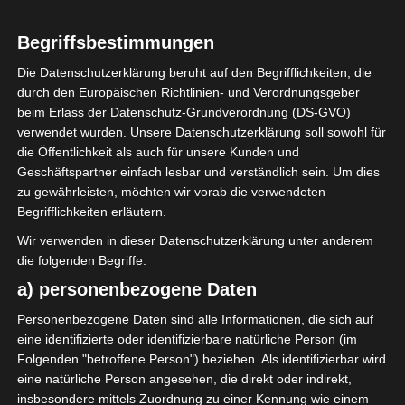
LIGUE 1
Begriffsbestimmungen
Spieltag 1 der Ligue 1
Die Datenschutzerklärung beruht auf den Begrifflichkeiten, die
durch den Europäischen Richtlinien- und Verordnungsgeber
Tunesien vom 16. Okt –
beim Erlass der Datenschutz-Grundverordnung (DS-GVO)
verwendet wurden. Unsere Datenschutzerklärung soll sowohl für
25. Nov 2021 –
die Öffentlichkeit als auch für unsere Kunden und
Hinrunde
Geschäftspartner einfach lesbar und verständlich sein. Um dies
zu gewährleisten, möchten wir vorab die verwendeten
Begrifflichkeiten erläutern.
25. November 2021
Platzwart
2723 Views
Wir verwenden in dieser Datenschutzerklärung unter anderem
1 Spieltag 2021/2022
,
Hinrunde
,
Ligue 1
,
Tunesien
die folgenden Begriffe:
a) personenbezogene Daten
Personenbezogene Daten sind alle Informationen, die sich auf
eine identifizierte oder identifizierbare natürliche Person (im
Folgenden "betroffene Person") beziehen. Als identifizierbar wird
Die letzten beiden Nachholspiele des 1 Spieltages
eine natürliche Person angesehen, die direkt oder indirekt,
der Ligue 1 Tunesien wurden am Donnerstag den 25
insbesondere mittels Zuordnung zu einer Kennung wie einem