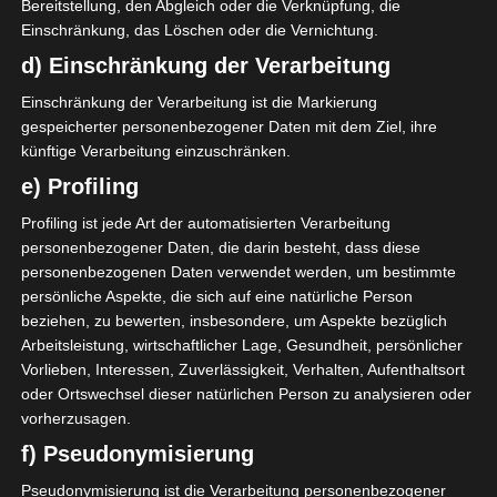
Bereitstellung, den Abgleich oder die Verknüpfung, die
verarbeitet und gespeichert. Welche Daten genau entnehmen
Einschränkung, das Löschen oder die Vernichtung.
Sie bitte den Datenschutzbedingungen.
d) Einschränkung der Verarbeitung
Google Adsense
ist deaktiviert.
✓ Erlauben
Einschränkung der Verarbeitung ist die Markierung
Datenschutzbedingungen
gespeicherter personenbezogener Daten mit dem Ziel, ihre
künftige Verarbeitung einzuschränken.
e) Profiling
Die ersten vier Spiele des ersten Spieltages der
Profiling ist jede Art der automatisierten Verarbeitung
tunesischen Ligue 1 Pro finden am Wochenende
personenbezogener Daten, die darin besteht, dass diese
16./17. Oktober 2021 unter Ausschluss der
personenbezogenen Daten verwendet werden, um bestimmte
Öffentlichkeit statt. Étoile Sportive du Sahel,
persönliche Aspekte, die sich auf eine natürliche Person
Espérance Sportive de Tunis, Union Sportive de Ben
beziehen, zu bewerten, insbesondere, um Aspekte bezüglich
Guerdane und Club Sportif Sfaxien spielen nicht an
Arbeitsleistung, wirtschaftlicher Lage, Gesundheit, persönlicher
diesem Wochenende, da sie an afrikanischen
Vorlieben, Interessen, Zuverlässigkeit, Verhalten, Aufenthaltsort
Wettbewerben teilnehmen. Diese Spiele werden nach
oder Ortswechsel dieser natürlichen Person zu analysieren oder
vorherzusagen.
aktuellem Kenntnisstand am 13 Nov 2021 nachgeholt.
f) Pseudonymisierung
Sonntag, 17 Okt 2021
Pseudonymisierung ist die Verarbeitung personenbezogener