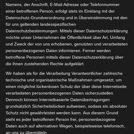
Namens, der Anschrift, E-Mail-Adresse oder Telefonnummer
einer betroffenen Person, erfolgt stets im Einklang mit der
Datenschutz-Grundverordnung und in Übereinstimmung mit den
für uns geltenden landesspezifischen
Sie befinden sich hier:
Startseite
»
News
»
Fußball
»
Datenschutzbestimmungen. Mittels dieser Datenschutzerklärung
möchte unser Unternehmen die Öffentlichkeit über Art, Umfang
Welt
»
Afrika
»
Tunesien
»
Ligen
»
Ligue 1
»
Tunesien:
und Zweck der von uns erhobenen, genutzten und verarbeiteten
Saisonstart der Ligue 1 verschoben
personenbezogenen Daten informieren. Ferner werden
betroffene Personen mittels dieser Datenschutzerklärung über
die ihnen zustehenden Rechte aufgeklärt.
Wir haben als für die Verarbeitung Verantwortlicher zahlreiche
technische und organisatorische Maßnahmen umgesetzt, um
einen möglichst lückenlosen Schutz der über diese Internetseite
verarbeiteten personenbezogenen Daten sicherzustellen.
Dennoch können Internetbasierte Datenübertragungen
grundsätzlich Sicherheitslücken aufweisen, sodass ein absoluter
Schutz nicht gewährleistet werden kann. Aus diesem Grund
steht es jeder betroffenen Person frei, personenbezogene
Daten auch auf alternativen Wegen, beispielsweise telefonisch,
an uns zu übermitteln.