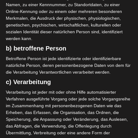
hatte das Ministerium für Jugend und Sport den
Namen, zu einer Kennnummer, zu Standortdaten, zu einer
Wunsch geäußert, den Anpfiff der Meisterschaft zu
Online-Kennung oder zu einem oder mehreren besonderen
verschieben, um nach der Entscheidung des
Merkmalen, die Ausdruck der physischen, physiologischen,
genetischen, psychischen, wirtschaftlichen, kulturellen oder
Schiedsgerichts für Sport, CS Chebba wieder in die
sozialen Identität dieser natürlichen Person sind, identifiziert
Ligue 1 aufzunehmen, einen neuen Spielplan zu
werden kann.
erstellen.
b) betroffene Person
Der tunesische Fußballverband rief die
Betroffene Person ist jede identifizierte oder identifizierbare
Vereinspräsidenten außerdem zu einem dringenden
natürliche Person, deren personenbezogene Daten von dem für
Treffen auf, das morgen, am Samstag, den 1. Oktober
die Verarbeitung Verantwortlichen verarbeitet werden.
2022 ab 13.00 Uhr stattfinden soll.
c) Verarbeitung
Verarbeitung ist jeder mit oder ohne Hilfe automatisierter
Verfahren ausgeführte Vorgang oder jede solche Vorgangsreihe
im Zusammenhang mit personenbezogenen Daten wie das
Für die Nutzung von Google Adsense (Google Ireland Limited,
Erheben, das Erfassen, die Organisation, das Ordnen, die
Gordon House, Barrow Street, Dublin, D04 E5W5, Ireland)
benötigen wir laut DSGVO Ihre Zustimmung. Es werden seitens
Speicherung, die Anpassung oder Veränderung, das Auslesen,
Google Adsense personenbezogene Daten erhoben,
das Abfragen, die Verwendung, die Offenlegung durch
verarbeitet und gespeichert. Welche Daten genau entnehmen
Übermittlung, Verbreitung oder eine andere Form der
Sie bitte den Datenschutzbedingungen.