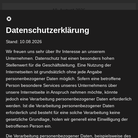
Skip
10. August 2026
to
Das Neueste:
Ligue 1 Pro: Saison 2026/2027
content
beginnt am 22. und 23. August
Datenschutzerklärung
2026 (Update)
El Gawafel Sportives de Gafsa
Stand: 10.08.2026
(EGSG) kündigt Rückzug aus der
Meisterschaft an
Wir freuen uns sehr über Ihr Interesse an unserem
Ligue 1 Pro: Spielplan der ersten 15
Unternehmen. Datenschutz hat einen besonders hohen
Spieltage der Saison 2026/2027
Stellenwert für die Geschäftsleitung. Eine Nutzung der
Ligue 2 Pro Tunesien 2026/2027 –
Internetseiten ist grundsätzlich ohne jede Angabe
Saison beginnt am am 19./20.
tunesienfussball.de
personenbezogener Daten möglich. Sofern eine betroffene
September 2026
Person besondere Services unseres Unternehmens über
Internationaler Sportgerichtshof
unsere Internetseite in Anspruch nehmen möchte, könnte
lehnt Eilverfahren ab – AS Soliman
Tunesien Ligafußball
jedoch eine Verarbeitung personenbezogener Daten erforderlich
steuert auf die Ligue 2 zu
werden. Ist die Verarbeitung personenbezogener Daten
Nutzung von Google Adsense (Google Ireland Limited, Gordon House, Barrow Stree
erforderlich und besteht für eine solche Verarbeitung keine
, Ireland) benötigen wir laut DSGVO Ihre Zustimmung. Es werden seitens Goog
gesetzliche Grundlage, holen wir generell eine Einwilligung der
nbezogene Daten erhoben, verarbeitet und gespeichert. Welche Daten genau 
bitte den Datenschutzbedingungen.
betroffenen Person ein.
Die Verarbeitung personenbezogener Daten, beispielsweise des
Google Adsense
ist deaktiviert.
✓ Erlauben
Datenschutzbedingungen