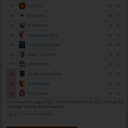
tunesienfussball.de
7
ES Tunis
0
0
Uwe Wassenberg
8
ES Zarzis
0
0
Rue 2 Mars
9
JS Omrane
0
0
4022 Akouda - Tunesien
10
Olympique Béjà
0
0
Telefon: +216 216 16 616
11
PS Sakiet Eddaïer
0
0
E-Mail:
12
Stade Tunisien
0
0
13
US Monastir
0
0
Cookies
14
US Ben Guerdane
0
0
Die Internetseiten verwenden Cookies. Cookies sind
Textdateien, welche über einen Internetbrowser auf einem
15
ES Métlaoui
0
0
Computersystem abgelegt und gespeichert werden.
16
ESS Sousse
0
0
Zahlreiche Internetseiten und Server verwenden Cookies. Viele
CAF Champions League:
| CAF Confederation Cup:
| Abstieg::
Cookies enthalten eine sogenannte Cookie-ID. Eine Cookie-ID
(sofortiger Abstieg ohne Relegation)
ist eine eindeutige Kennung des Cookies. Sie besteht aus einer
Ligue 1 Pro im Überblick
Zeichenfolge, durch welche Internetseiten und Server dem
konkreten Internetbrowser zugeordnet werden können, in dem