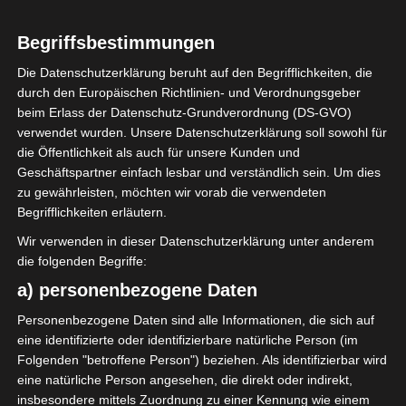
LIGUE 1
Begriffsbestimmungen
Tunesien: Saisonstart
Die Datenschutzerklärung beruht auf den Begrifflichkeiten, die
der Ligue 1 verschoben
durch den Europäischen Richtlinien- und Verordnungsgeber
beim Erlass der Datenschutz-Grundverordnung (DS-GVO)
verwendet wurden. Unsere Datenschutzerklärung soll sowohl für
30. September 2022
Platzwart
1453 Views
die Öffentlichkeit als auch für unsere Kunden und
FTF
,
Ligue 1
,
Saison 2022/2023
,
Saisonstart
Geschäftspartner einfach lesbar und verständlich sein. Um dies
zu gewährleisten, möchten wir vorab die verwendeten
Begrifflichkeiten erläutern.
Wir verwenden in dieser Datenschutzerklärung unter anderem
die folgenden Begriffe:
Der tunesische Fußballverband hat auf den letzten
a) personenbezogene Daten
Drücker offiziell entschieden, den heutigen Anpfiff
Personenbezogene Daten sind alle Informationen, die sich auf
der Saison 2022-2023 in der Ligue 1 zu verschieben.
eine identifizierte oder identifizierbare natürliche Person (im
Diese Entscheidung wurde getroffen, nachdem es
Folgenden "betroffene Person") beziehen. Als identifizierbar wird
den Sicherheitsbehörden nicht möglich war, die
eine natürliche Person angesehen, die direkt oder indirekt,
Spiele des ersten Spieltags zu gewährleisten. Zudem
insbesondere mittels Zuordnung zu einer Kennung wie einem