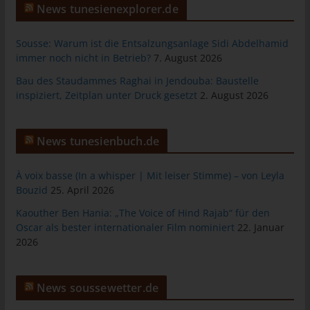
das Cookie gespeichert wurde. Dies ermöglicht es den
News tunesienexplorer.de
besuchten Internetseiten und Servern, den individuellen
Browser der betroffenen Person von anderen Internetbrowsern,
Sousse: Warum ist die Entsalzungsanlage Sidi Abdelhamid
die andere Cookies enthalten, zu unterscheiden. Ein bestimmter
immer noch nicht in Betrieb?
7. August 2026
Internetbrowser kann über die eindeutige Cookie-ID
wiedererkannt und identifiziert werden.
Bau des Staudammes Raghai in Jendouba: Baustelle
inspiziert, Zeitplan unter Druck gesetzt
2. August 2026
Durch den Einsatz von Cookies kann den Nutzern dieser
Internetseite nutzerfreundlichere Services bereitstellen, die ohne
die Cookie-Setzung nicht möglich wären.
News tunesienbuch.de
Mittels eines Cookies können die Informationen und Angebote
auf unserer Internetseite im Sinne des Benutzers optimiert
À voix basse (In a whisper | Mit leiser Stimme) – von Leyla
werden. Cookies ermöglichen uns, wie bereits erwähnt, die
Bouzid
25. April 2026
Benutzer unserer Internetseite wiederzuerkennen. Zweck dieser
Kaouther Ben Hania: „The Voice of Hind Rajab“ für den
Wiedererkennung ist es, den Nutzern die Verwendung unserer
Oscar als bester internationaler Film nominiert
22. Januar
Internetseite zu erleichtern. Der Benutzer einer Internetseite, die
2026
Cookies verwendet, muss beispielsweise nicht bei jedem
Besuch der Internetseite erneut seine Zugangsdaten eingeben,
weil dies von der Internetseite und dem auf dem
News soussewetter.de
Computersystem des Benutzers abgelegten Cookie
übernommen wird. Ein weiteres Beispiel ist das Cookie eines