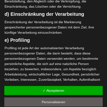
Bereitstellung, den Abgleich oder die Verknüpfung, die
Google Adsense
ist deaktiviert.
✓ Erlauben
Einschränkung, das Löschen oder die Vernichtung.
Datenschutzbedingungen
d) Einschränkung der Verarbeitung
Einschränkung der Verarbeitung ist die Markierung
gespeicherter personenbezogener Daten mit dem Ziel, ihre
künftige Verarbeitung einzuschränken.
e) Profiling
Ligue 1 Pro 2022/2023 – Liste der Trainer
Profiling ist jede Art der automatisierten Verarbeitung
Spieltag 1 der Ligue 1 Pro Tunesien 2022/2023 – Gr
personenbezogener Daten, die darin besteht, dass diese
uppenphase
personenbezogenen Daten verwendet werden, um bestimmte
Die nächsten Begegnungen
persönliche Aspekte, die sich auf eine natürliche Person
beziehen, zu bewerten, insbesondere, um Aspekte bezüglich
SPIELTAG 1
Arbeitsleistung, wirtschaftlicher Lage, Gesundheit, persönlicher
Vorlieben, Interessen, Zuverlässigkeit, Verhalten, Aufenthaltsort
22 Aug. 2026
16:30
oder Ortswechsel dieser natürlichen Person zu analysieren oder
-
-
vorherzusagen.
PS Sakiet Eddaïer
JS Omrane
✓ Akzeptieren
f) Pseudonymisierung
22 Aug. 2026
16:30
Personalisieren
-
-
Pseudonymisierung ist die Verarbeitung personenbezogener
Stade Tunisien
CS Sfax