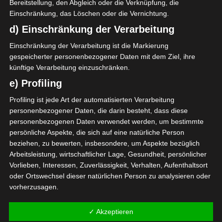
Bereitstellung, den Abgleich oder die Verknüpfung, die
Google Adsense
ist deaktiviert.
✓ Erlauben
Einschränkung, das Löschen oder die Vernichtung.
Datenschutzbedingungen
d) Einschränkung der Verarbeitung
Einschränkung der Verarbeitung ist die Markierung
gespeicherter personenbezogener Daten mit dem Ziel, ihre
Die Miniers aus Métlaoui und die „Sang et Or“ aus
künftige Verarbeitung einzuschränken.
Zarzis werden zusammen mit US Ben Guerdane, AS
e) Profiling
Réjiche, AS Soliman, US Monastir, Olympique de Béja,
EO Sidi Bouzid und Club Africain das achte Team in
Profiling ist jede Art der automatisierten Verarbeitung
der Gruppe B bilden.
personenbezogener Daten, die darin besteht, dass diese
personenbezogenen Daten verwendet werden, um bestimmte
persönliche Aspekte, die sich auf eine natürliche Person
Spieltag 2 der Ligue 1 Pro Tunesien 2022/2023 – Gr
beziehen, zu bewerten, insbesondere, um Aspekte bezüglich
Arbeitsleistung, wirtschaftlicher Lage, Gesundheit, persönlicher
uppenphase
Vorlieben, Interessen, Zuverlässigkeit, Verhalten, Aufenthaltsort
Spieltag 3 der Ligue 1 Pro Tunesien 2022/2023 – Gr
oder Ortswechsel dieser natürlichen Person zu analysieren oder
uppenphase
vorherzusagen.
Die nächsten Begegnungen
f) Pseudonymisierung
✓ Akzeptieren
Pseudonymisierung ist die Verarbeitung personenbezogener