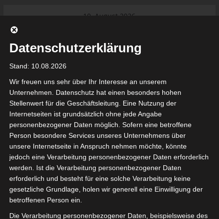
Skip
10. August 2026
to
Das Neueste:
Ligue 1 Pro: Saison 2026/2027
content
beginnt am 22. und 23. August
Datenschutzerklärung
2026 (Update)
El Gawafel Sportives de Gafsa
Stand: 10.08.2026
(EGSG) kündigt Rückzug aus der
Meisterschaft an
Wir freuen uns sehr über Ihr Interesse an unserem
Ligue 1 Pro: Spielplan der ersten 15
Unternehmen. Datenschutz hat einen besonders hohen
Spieltage der Saison 2026/2027
Stellenwert für die Geschäftsleitung. Eine Nutzung der
Ligue 2 Pro Tunesien 2026/2027 –
Internetseiten ist grundsätzlich ohne jede Angabe
Saison beginnt am am 19./20.
tunesienfussball.de
personenbezogener Daten möglich. Sofern eine betroffene
September 2026
Person besondere Services unseres Unternehmens über
Internationaler Sportgerichtshof
unsere Internetseite in Anspruch nehmen möchte, könnte
lehnt Eilverfahren ab – AS Soliman
Tunesien Ligafußball
jedoch eine Verarbeitung personenbezogener Daten erforderlich
steuert auf die Ligue 2 zu
werden. Ist die Verarbeitung personenbezogener Daten
Nutzung von Google Adsense (Google Ireland Limited, Gordon House, Barrow Stree
erforderlich und besteht für eine solche Verarbeitung keine
, Ireland) benötigen wir laut DSGVO Ihre Zustimmung. Es werden seitens Goog
gesetzliche Grundlage, holen wir generell eine Einwilligung der
nbezogene Daten erhoben, verarbeitet und gespeichert. Welche Daten genau 
bitte den Datenschutzbedingungen.
betroffenen Person ein.
Die Verarbeitung personenbezogener Daten, beispielsweise des
Google Adsense
ist deaktiviert.
✓ Erlauben
Datenschutzbedingungen