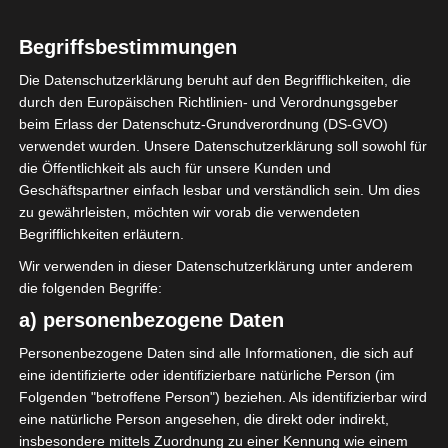
LIGUE 1
Begriffsbestimmungen
ES Metlaoui nach
Die Datenschutzerklärung beruht auf den Begrifflichkeiten, die
Elfmeterschießen
durch den Europäischen Richtlinien- und Verordnungsgeber
beim Erlass der Datenschutz-Grundverordnung (DS-GVO)
gegen Zarzis wieder in
verwendet wurden. Unsere Datenschutzerklärung soll sowohl für
die Öffentlichkeit als auch für unsere Kunden und
Ligue 1
Geschäftspartner einfach lesbar und verständlich sein. Um dies
zu gewährleisten, möchten wir vorab die verwendeten
Begrifflichkeiten erläutern.
13. Oktober 2022
Platzwart
1390 Views
ES Metlaoui
,
ES Zarzis
,
Ligue 1
Wir verwenden in dieser Datenschutzerklärung unter anderem
die folgenden Begriffe:
a) personenbezogene Daten
Personenbezogene Daten sind alle Informationen, die sich auf
eine identifizierte oder identifizierbare natürliche Person (im
Jetzt ist es offiziell. Der ES Métlaoui hat das zweite
Folgenden "betroffene Person") beziehen. Als identifizierbar wird
Entscheidungsspiel gegen den ES Zarzis im
eine natürliche Person angesehen, die direkt oder indirekt,
Elfmeterschießen (3:1) gewonnen und damit seinen
insbesondere mittels Zuordnung zu einer Kennung wie einem