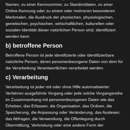
Namen, zu einer Kennnummer, zu Standortdaten, zu einer
Platz in der Gruppe B der Ligue 1 bestätigt.
Online-Kennung oder zu einem oder mehreren besonderen
Merkmalen, die Ausdruck der physischen, physiologischen,
Die Mannschaft aus Métlaoui schaffte die Reise nach
genetischen, psychischen, wirtschaftlichen, kulturellen oder
Monastir und gewann das Spiel, das sie sich zuvor
sozialen Identität dieser natürlichen Person sind, identifiziert
geweigert hatte zu verhandeln. Der Endstand nach
werden kann.
90 Minuten war ein positives 1:1-Unentschieden mit
b) betroffene Person
den Toren von Hazem Mastouri (67′) und dem
Ausgleich von Zarzissi durch Hsan Romdhane (83′),
Betroffene Person ist jede identifizierte oder identifizierbare
aber der ES Métlaoui gewann im Elfmeterschießen
natürliche Person, deren personenbezogene Daten von dem für
die Verarbeitung Verantwortlichen verarbeitet werden.
mit 3:1.
c) Verarbeitung
Verarbeitung ist jeder mit oder ohne Hilfe automatisierter
Verfahren ausgeführte Vorgang oder jede solche Vorgangsreihe
Für die Nutzung von Google Adsense (Google Ireland Limited,
im Zusammenhang mit personenbezogenen Daten wie das
Gordon House, Barrow Street, Dublin, D04 E5W5, Ireland)
benötigen wir laut DSGVO Ihre Zustimmung. Es werden seitens
Erheben, das Erfassen, die Organisation, das Ordnen, die
Google Adsense personenbezogene Daten erhoben,
Speicherung, die Anpassung oder Veränderung, das Auslesen,
verarbeitet und gespeichert. Welche Daten genau entnehmen
das Abfragen, die Verwendung, die Offenlegung durch
Sie bitte den Datenschutzbedingungen.
Übermittlung, Verbreitung oder eine andere Form der