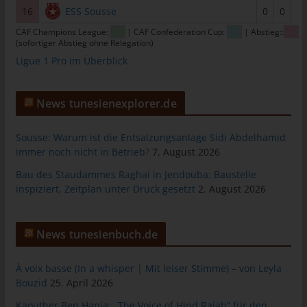
das Cookie gespeichert wurde. Dies ermöglicht es den
16
ESS Sousse
0
0
besuchten Internetseiten und Servern, den individuellen
Browser der betroffenen Person von anderen Internetbrowsern,
CAF Champions League:
| CAF Confederation Cup:
| Abstieg::
(sofortiger Abstieg ohne Relegation)
die andere Cookies enthalten, zu unterscheiden. Ein bestimmter
Ligue 1 Pro im Überblick
Internetbrowser kann über die eindeutige Cookie-ID
wiedererkannt und identifiziert werden.
Durch den Einsatz von Cookies kann den Nutzern dieser
News tunesienexplorer.de
Internetseite nutzerfreundlichere Services bereitstellen, die ohne
die Cookie-Setzung nicht möglich wären.
Sousse: Warum ist die Entsalzungsanlage Sidi Abdelhamid
Mittels eines Cookies können die Informationen und Angebote
immer noch nicht in Betrieb?
7. August 2026
auf unserer Internetseite im Sinne des Benutzers optimiert
Bau des Staudammes Raghai in Jendouba: Baustelle
werden. Cookies ermöglichen uns, wie bereits erwähnt, die
inspiziert, Zeitplan unter Druck gesetzt
2. August 2026
Benutzer unserer Internetseite wiederzuerkennen. Zweck dieser
Wiedererkennung ist es, den Nutzern die Verwendung unserer
Internetseite zu erleichtern. Der Benutzer einer Internetseite, die
News tunesienbuch.de
Cookies verwendet, muss beispielsweise nicht bei jedem
Besuch der Internetseite erneut seine Zugangsdaten eingeben,
À voix basse (In a whisper | Mit leiser Stimme) – von Leyla
weil dies von der Internetseite und dem auf dem
Bouzid
25. April 2026
Computersystem des Benutzers abgelegten Cookie
übernommen wird. Ein weiteres Beispiel ist das Cookie eines
Kaouther Ben Hania: „The Voice of Hind Rajab“ für den