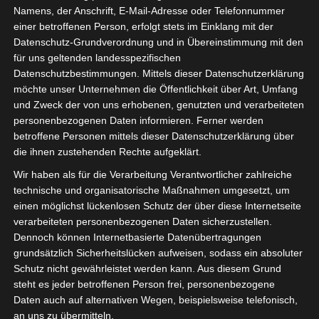
Namens, der Anschrift, E-Mail-Adresse oder Telefonnummer
einer betroffenen Person, erfolgt stets im Einklang mit der
Datenschutz-Grundverordnung und in Übereinstimmung mit den
für uns geltenden landesspezifischen
Sie befinden sich hier:
Startseite
»
News
»
Fußball
»
Datenschutzbestimmungen. Mittels dieser Datenschutzerklärung
möchte unser Unternehmen die Öffentlichkeit über Art, Umfang
Welt
»
Afrika
»
Tunesien
»
Ligen
»
Ligue 1
»
ES Metlaoui
und Zweck der von uns erhobenen, genutzten und verarbeiteten
nach Elfmeterschießen gegen Zarzis wieder in Ligue 1
personenbezogenen Daten informieren. Ferner werden
betroffene Personen mittels dieser Datenschutzerklärung über
die ihnen zustehenden Rechte aufgeklärt.
Wir haben als für die Verarbeitung Verantwortlicher zahlreiche
technische und organisatorische Maßnahmen umgesetzt, um
einen möglichst lückenlosen Schutz der über diese Internetseite
verarbeiteten personenbezogenen Daten sicherzustellen.
Dennoch können Internetbasierte Datenübertragungen
grundsätzlich Sicherheitslücken aufweisen, sodass ein absoluter
Schutz nicht gewährleistet werden kann. Aus diesem Grund
steht es jeder betroffenen Person frei, personenbezogene
Daten auch auf alternativen Wegen, beispielsweise telefonisch,
an uns zu übermitteln.