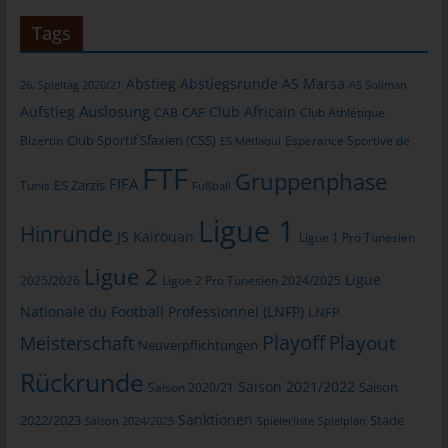
informationstechnologischen Systeme und der Technik unserer
Tags
Internetseite zu gewährleisten sowie (4) um
Strafverfolgungsbehörden im Falle eines Cyberangriffes die zur
Strafverfolgung notwendigen Informationen bereitzustellen.
Abstieg
Abstiegsrunde
AS Marsa
26. Spieltag 2020/21
AS Soliman
Diese anonym erhobenen Daten und Informationen werden
Auslosung
Aufstieg
Club Africain
CAB
CAF
Club Athlétique
durch uns daher einerseits statistisch und ferner mit dem Ziel
Club Sportif Sfaxien (CSS)
Bizertin
Esperance Sportive de
ES Metlaoui
ausgewertet, den Datenschutz und die Datensicherheit in
FTF
unserem Unternehmen zu erhöhen, um letztlich ein optimales
Gruppenphase
FIFA
Tunis
ES Zarzis
Fußball
Schutzniveau für die von uns verarbeiteten personenbezogenen
Daten sicherzustellen. Die anonymen Daten der Server-Logfiles
Ligue 1
Hinrunde
JS Kairouan
werden getrennt von allen durch eine betroffene Person
Ligue 1 Pro Tunesien
angegebenen personenbezogenen Daten gespeichert.
Ligue 2
Ligue
2025/2026
Ligue 2 Pro Tunesien 2024/2025
Registrierung auf unserer Internetseite
Nationale du Football Professionnel (LNFP)
LNFP
Playoff
Playout
Meisterschaft
Die betroffene Person hat die Möglichkeit, sich auf der
Neuverpflichtungen
Internetseite des für die Verarbeitung Verantwortlichen unter
Rückrunde
Saison 2021/2022
Angabe von personenbezogenen Daten zu registrieren. Welche
Saison 2020/21
Saison
personenbezogenen Daten dabei an den für die Verarbeitung
Sanktionen
2022/2023
Stade
Saison 2024/2025
Spielerliste
Spielplan
Verantwortlichen übermittelt werden, ergibt sich aus der