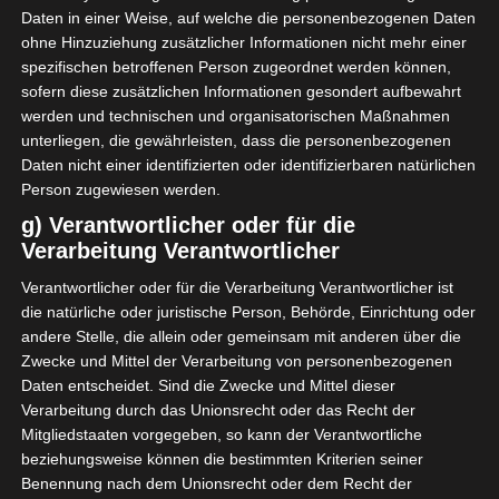
Daten in einer Weise, auf welche die personenbezogenen Daten
C.Africain – US Tataouine
ohne Hinzuziehung zusätzlicher Informationen nicht mehr einer
US Ben Guerdane – CS Sfaxien
spezifischen betroffenen Person zugeordnet werden können,
Etoile du Sahel – US Monastir
sofern diese zusätzlichen Informationen gesondert aufbewahrt
werden und technischen und organisatorischen Maßnahmen
4. Spieltag:
unterliegen, die gewährleisten, dass die personenbezogenen
US Monastir – Club Africain
Daten nicht einer identifizierten oder identifizierbaren natürlichen
Espérance de Tunis – Etoile du Sahel
Person zugewiesen werden.
US Tataouine – US Ben Guerdane
g) Verantwortlicher oder für die
CS Sfaxien – O. Béja
Verarbeitung Verantwortlicher
Verantwortlicher oder für die Verarbeitung Verantwortlicher ist
5. Spieltag
die natürliche oder juristische Person, Behörde, Einrichtung oder
O. Béja – US Tataouine
andere Stelle, die allein oder gemeinsam mit anderen über die
US Ben Guerdane – US Monastir
Zwecke und Mittel der Verarbeitung von personenbezogenen
Club Africain – Etoile du Sahel
Daten entscheidet. Sind die Zwecke und Mittel dieser
CS Sfaxien – Espérance de Tunis
Verarbeitung durch das Unionsrecht oder das Recht der
Mitgliedstaaten vorgegeben, so kann der Verantwortliche
6. Spieltag:
beziehungsweise können die bestimmten Kriterien seiner
US Monastir – O. Béja
Benennung nach dem Unionsrecht oder dem Recht der