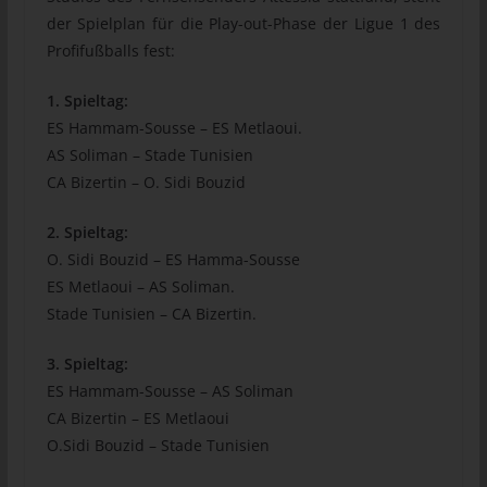
Personen, die unter der unmittelbaren Verantwortung des
der Spielplan für die Play-out-Phase der Ligue 1 des
Verantwortlichen oder des Auftragsverarbeiters befugt sind, die
Profifußballs fest:
personenbezogenen Daten zu verarbeiten.
1. Spieltag:
k) Einwilligung
ES Hammam-Sousse – ES Metlaoui.
Einwilligung ist jede von der betroffenen Person freiwillig für den
AS Soliman – Stade Tunisien
bestimmten Fall in informierter Weise und unmissverständlich
CA Bizertin – O. Sidi Bouzid
abgegebene Willensbekundung in Form einer Erklärung oder
einer sonstigen eindeutigen bestätigenden Handlung, mit der
2. Spieltag:
die betroffene Person zu verstehen gibt, dass sie mit der
O. Sidi Bouzid – ES Hamma-Sousse
Verarbeitung der sie betreffenden personenbezogenen Daten
einverstanden ist.
ES Metlaoui – AS Soliman.
Stade Tunisien – CA Bizertin.
Name und Anschrift des für die
Verarbeitung Verantwortlichen
3. Spieltag:
ES Hammam-Sousse – AS Soliman
Verantwortlicher im Sinne der Datenschutz-Grundverordnung,
CA Bizertin – ES Metlaoui
sonstiger in den Mitgliedstaaten der Europäischen Union
O.Sidi Bouzid – Stade Tunisien
geltenden Datenschutzgesetze und anderer Bestimmungen mit
datenschutzrechtlichem Charakter ist: