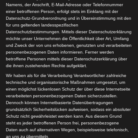
Namens, der Anschrift, E-Mail-Adresse oder Telefonnummer
einer betroffenen Person, erfolgt stets im Einklang mit der
Datenschutz-Grundverordnung und in Übereinstimmung mit den
für uns geltenden landesspezifischen
Sie befinden sich hier:
Startseite
»
News
»
Fußball
»
Datenschutzbestimmungen. Mittels dieser Datenschutzerklärung
möchte unser Unternehmen die Öffentlichkeit über Art, Umfang
Welt
»
Afrika
»
Tunesien
»
Ligen
»
Ligue 1
»
Die Playoff
und Zweck der von uns erhobenen, genutzten und verarbeiteten
und Playout-Begegnungen der Ligue 1 Pro Tunesien
personenbezogenen Daten informieren. Ferner werden
betroffene Personen mittels dieser Datenschutzerklärung über
die ihnen zustehenden Rechte aufgeklärt.
Wir haben als für die Verarbeitung Verantwortlicher zahlreiche
technische und organisatorische Maßnahmen umgesetzt, um
einen möglichst lückenlosen Schutz der über diese Internetseite
verarbeiteten personenbezogenen Daten sicherzustellen.
Dennoch können Internetbasierte Datenübertragungen
grundsätzlich Sicherheitslücken aufweisen, sodass ein absoluter
Schutz nicht gewährleistet werden kann. Aus diesem Grund
steht es jeder betroffenen Person frei, personenbezogene
Daten auch auf alternativen Wegen, beispielsweise telefonisch,
an uns zu übermitteln.