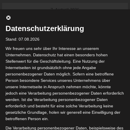
Skip
7. August 2026
to
Das Neueste:
Ligue 1 Pro: Saison 2026/2027
content
beginnt am 22. und 23. August
Datenschutzerklärung
2026 (Update)
El Gawafel Sportives de Gafsa
Stand: 07.08.2026
(EGSG) kündigt Rückzug aus der
Meisterschaft an
Wir freuen uns sehr über Ihr Interesse an unserem
Ligue 1 Pro: Spielplan der ersten 15
Unternehmen. Datenschutz hat einen besonders hohen
Spieltage der Saison 2026/2027
Stellenwert für die Geschäftsleitung. Eine Nutzung der
Ligue 2 Pro Tunesien 2026/2027 –
Internetseiten ist grundsätzlich ohne jede Angabe
Saison beginnt am am 19./20.
tunesienfussball.de
personenbezogener Daten möglich. Sofern eine betroffene
September 2026
Person besondere Services unseres Unternehmens über
Internationaler Sportgerichtshof
unsere Internetseite in Anspruch nehmen möchte, könnte
lehnt Eilverfahren ab – AS Soliman
Tunesien Ligafußball
jedoch eine Verarbeitung personenbezogener Daten erforderlich
steuert auf die Ligue 2 zu
werden. Ist die Verarbeitung personenbezogener Daten
Nutzung von Google Adsense (Google Ireland Limited, Gordon House, Barrow Stree
erforderlich und besteht für eine solche Verarbeitung keine
, Ireland) benötigen wir laut DSGVO Ihre Zustimmung. Es werden seitens Goog
gesetzliche Grundlage, holen wir generell eine Einwilligung der
nbezogene Daten erhoben, verarbeitet und gespeichert. Welche Daten genau 
bitte den Datenschutzbedingungen.
betroffenen Person ein.
Die Verarbeitung personenbezogener Daten, beispielsweise des
Google Adsense
ist deaktiviert.
✓ Erlauben
Datenschutzbedingungen