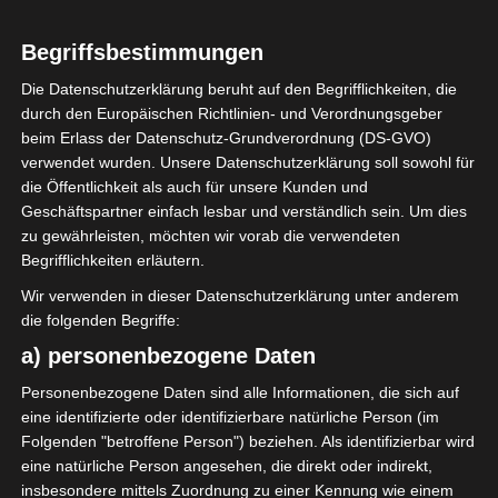
LIGUE 1
Begriffsbestimmungen
Die Playoff und Playout-
Die Datenschutzerklärung beruht auf den Begrifflichkeiten, die
Begegnungen der Ligue
durch den Europäischen Richtlinien- und Verordnungsgeber
beim Erlass der Datenschutz-Grundverordnung (DS-GVO)
1 Pro Tunesien
verwendet wurden. Unsere Datenschutzerklärung soll sowohl für
die Öffentlichkeit als auch für unsere Kunden und
Geschäftspartner einfach lesbar und verständlich sein. Um dies
13. Februar 2023
Platzwart
1442 Views
zu gewährleisten, möchten wir vorab die verwendeten
Auslosung
,
Playoff
,
Playout
,
Saison 2022/2023
Begrifflichkeiten erläutern.
Wir verwenden in dieser Datenschutzerklärung unter anderem
die folgenden Begriffe:
a) personenbezogene Daten
Die Auslosung des Spielplans für die zweite Phase
Personenbezogene Daten sind alle Informationen, die sich auf
der Ligue-1-Fußballmeisterschaft (Play-off und Play-
eine identifizierte oder identifizierbare natürliche Person (im
Folgenden "betroffene Person") beziehen. Als identifizierbar wird
out) ist am Montag um 20:45 Uhr in der Sendung
eine natürliche Person angesehen, die direkt oder indirekt,
Attassia Sport erfolgt. Der Anpfiff der zweiten Phase
insbesondere mittels Zuordnung zu einer Kennung wie einem