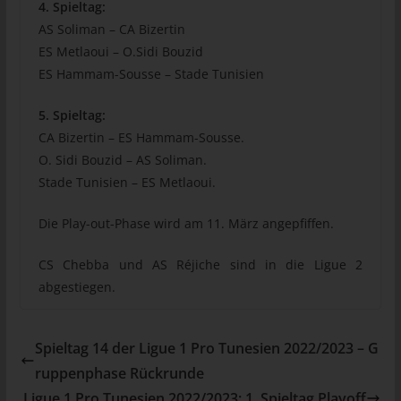
4. Spieltag:
tunesienfussball.de
AS Soliman – CA Bizertin
Uwe Wassenberg
ES Metlaoui – O.Sidi Bouzid
ES Hammam-Sousse – Stade Tunisien
Rue 2 Mars
4022 Akouda - Tunesien
5. Spieltag:
Telefon: +216 216 16 616
CA Bizertin – ES Hammam-Sousse.
O. Sidi Bouzid – AS Soliman.
E-Mail:
Stade Tunisien – ES Metlaoui.
Cookies
Die Play-out-Phase wird am 11. März angepfiffen.
Die Internetseiten verwenden Cookies. Cookies sind
Textdateien, welche über einen Internetbrowser auf einem
CS Chebba und AS Réjiche sind in die Ligue 2
Computersystem abgelegt und gespeichert werden.
abgestiegen.
Zahlreiche Internetseiten und Server verwenden Cookies. Viele
Cookies enthalten eine sogenannte Cookie-ID. Eine Cookie-ID
ist eine eindeutige Kennung des Cookies. Sie besteht aus einer
Spieltag 14 der Ligue 1 Pro Tunesien 2022/2023 – G
Zeichenfolge, durch welche Internetseiten und Server dem
ruppenphase Rückrunde
konkreten Internetbrowser zugeordnet werden können, in dem
Ligue 1 Pro Tunesien 2022/2023: 1. Spieltag Playoff