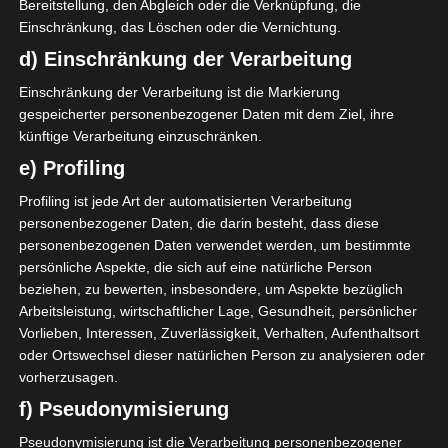
Bereitstellung, den Abgleich oder die Verknüpfung, die
Einschränkung, das Löschen oder die Vernichtung.
Hier ist der Spielplan für die Play-off-Phase der Ligue-
1-Fußballmeisterschaft nach der Auslosung am
d) Einschränkung der Verarbeitung
Montagabend in der Sendung Attessia Sport.
Einschränkung der Verarbeitung ist die Markierung
gespeicherter personenbezogener Daten mit dem Ziel, ihre
1. Spieltag:
künftige Verarbeitung einzuschränken.
Club Africain – O.Béja
e) Profiling
Etoile du Sahel – CS Sfaxien
US Tataouine – US Monastir
Profiling ist jede Art der automatisierten Verarbeitung
personenbezogener Daten, die darin besteht, dass diese
US Ben Guerdane – Espérance de Tunis.
personenbezogenen Daten verwendet werden, um bestimmte
persönliche Aspekte, die sich auf eine natürliche Person
2. Spieltag:
beziehen, zu bewerten, insbesondere, um Aspekte bezüglich
Espérance de Tunis – US Monastir
Arbeitsleistung, wirtschaftlicher Lage, Gesundheit, persönlicher
CS Sfaxien – C.Africain
Vorlieben, Interessen, Zuverlässigkeit, Verhalten, Aufenthaltsort
US Tataouine – Etoile du Sahel
oder Ortswechsel dieser natürlichen Person zu analysieren oder
O. Béja – US Ben Guerdane
vorherzusagen.
f) Pseudonymisierung
3. Spieltag:
O. Béja – Espérance de Tunis
Pseudonymisierung ist die Verarbeitung personenbezogener