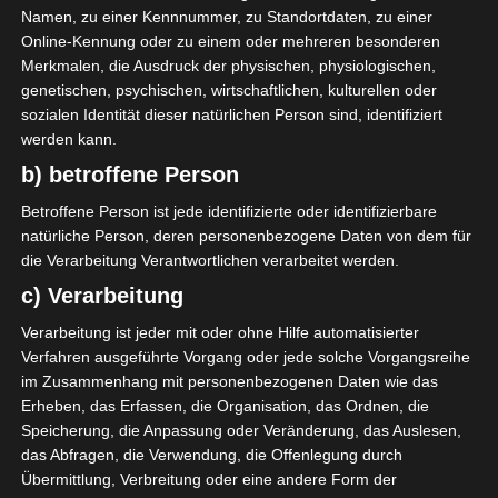
wird am 1. März erfolgen.
Namen, zu einer Kennnummer, zu Standortdaten, zu einer
Online-Kennung oder zu einem oder mehreren besonderen
Die für die Play-offs qualifizierten Vereine sind
Merkmalen, die Ausdruck der physischen, physiologischen,
Espérance de Tunis, US Monastir (je 4 Bonuspunkte),
genetischen, psychischen, wirtschaftlichen, kulturellen oder
Etoile du Sahel, US Ben Guerdane (je 3 Bonuspunkte),
sozialen Identität dieser natürlichen Person sind, identifiziert
US Tataouine, O.Béja (je 2 Bonuspunkte), CS Sfaxien
werden kann.
und C.Africain (je 1 Bonuspunkt).
b) betroffene Person
Betroffene Person ist jede identifizierte oder identifizierbare
natürliche Person, deren personenbezogene Daten von dem für
die Verarbeitung Verantwortlichen verarbeitet werden.
Für die Nutzung von Google Adsense (Google Ireland Limited,
Gordon House, Barrow Street, Dublin, D04 E5W5, Ireland)
c) Verarbeitung
benötigen wir laut DSGVO Ihre Zustimmung. Es werden seitens
Google Adsense personenbezogene Daten erhoben,
Verarbeitung ist jeder mit oder ohne Hilfe automatisierter
verarbeitet und gespeichert. Welche Daten genau entnehmen
Verfahren ausgeführte Vorgang oder jede solche Vorgangsreihe
Sie bitte den Datenschutzbedingungen.
im Zusammenhang mit personenbezogenen Daten wie das
Google Adsense
ist deaktiviert.
✓ Erlauben
Erheben, das Erfassen, die Organisation, das Ordnen, die
Speicherung, die Anpassung oder Veränderung, das Auslesen,
Datenschutzbedingungen
das Abfragen, die Verwendung, die Offenlegung durch
Übermittlung, Verbreitung oder eine andere Form der