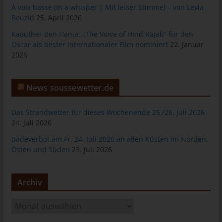
Verarbeitung Verantwortlichen erforderlich. Eine Weitergabe
À voix basse (In a whisper | Mit leiser Stimme) – von Leyla
dieser Daten an Dritte erfolgt grundsätzlich nicht, sofern keine
Bouzid
25. April 2026
gesetzliche Pflicht zur Weitergabe besteht oder die Weitergabe
Kaouther Ben Hania: „The Voice of Hind Rajab“ für den
der Strafverfolgung dient.
Oscar als bester internationaler Film nominiert
22. Januar
Die Registrierung der betroffenen Person unter freiwilliger
2026
Angabe personenbezogener Daten dient dem für die
Verarbeitung Verantwortlichen dazu, der betroffenen Person
Inhalte oder Leistungen anzubieten, die aufgrund der Natur der
News soussewetter.de
Sache nur registrierten Benutzern angeboten werden können.
Registrierten Personen steht die Möglichkeit frei, die bei der
Das Strandwetter für dieses Wochenende 25./26. Juli 2026
Registrierung angegebenen personenbezogenen Daten
24. Juli 2026
jederzeit abzuändern oder vollständig aus dem Datenbestand
Badeverbot am Fr, 24. Juli 2026 an allen Küsten im Norden,
des für die Verarbeitung Verantwortlichen löschen zu lassen.
Osten und Süden
23. Juli 2026
Der für die Verarbeitung Verantwortliche erteilt jeder betroffenen
Person jederzeit auf Anfrage Auskunft darüber, welche
personenbezogenen Daten über die betroffene Person
Archiv
gespeichert sind. Ferner berichtigt oder löscht der für die
Verarbeitung Verantwortliche personenbezogene Daten auf
A
Wunsch oder Hinweis der betroffenen Person, soweit dem keine
r
gesetzlichen Aufbewahrungspflichten entgegenstehen. Die