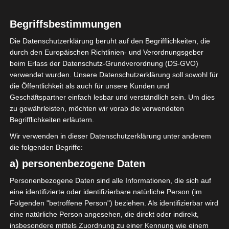
Begriffsbestimmungen
Die Datenschutzerklärung beruht auf den Begrifflichkeiten, die
durch den Europäischen Richtlinien- und Verordnungsgeber
Sie befinden sich hier:
Startseite
»
News
»
Fußball
»
beim Erlass der Datenschutz-Grundverordnung (DS-GVO)
Welt
»
Afrika
»
Tunesien
»
Ligen
»
Ligue 1
»
2023/2024
verwendet wurden. Unsere Datenschutzerklärung soll sowohl für
»
Ligue 1 Pro Tunesien 2023/2024 – 8. Spieltag Playoff
die Öffentlichkeit als auch für unsere Kunden und
(Meisterrunde)
Geschäftspartner einfach lesbar und verständlich sein. Um dies
zu gewährleisten, möchten wir vorab die verwendeten
Begrifflichkeiten erläutern.
Wir verwenden in dieser Datenschutzerklärung unter anderem
die folgenden Begriffe:
a) personenbezogene Daten
Personenbezogene Daten sind alle Informationen, die sich auf
eine identifizierte oder identifizierbare natürliche Person (im
Folgenden "betroffene Person") beziehen. Als identifizierbar wird
eine natürliche Person angesehen, die direkt oder indirekt,
insbesondere mittels Zuordnung zu einer Kennung wie einem