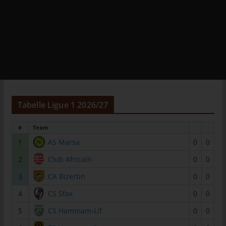
das Cookie gespeichert wurde. Dies ermöglicht es den
besuchten Internetseiten und Servern, den individuellen
Browser der betroffenen Person von anderen Internetbrowsern,
die andere Cookies enthalten, zu unterscheiden. Ein bestimmter
Internetbrowser kann über die eindeutige Cookie-ID
wiedererkannt und identifiziert werden.
Durch den Einsatz von Cookies kann den Nutzern dieser
Internetseite nutzerfreundlichere Services bereitstellen, die ohne
die Cookie-Setzung nicht möglich wären.
Tabelle Ligue 1 2026/27
Mittels eines Cookies können die Informationen und Angebote
auf unserer Internetseite im Sinne des Benutzers optimiert
#
Team
werden. Cookies ermöglichen uns, wie bereits erwähnt, die
1
AS Marsa
0
0
Benutzer unserer Internetseite wiederzuerkennen. Zweck dieser
Wiedererkennung ist es, den Nutzern die Verwendung unserer
2
Club Africain
0
0
Internetseite zu erleichtern. Der Benutzer einer Internetseite, die
3
CA Bizertin
0
0
Cookies verwendet, muss beispielsweise nicht bei jedem
Besuch der Internetseite erneut seine Zugangsdaten eingeben,
4
CS Sfax
0
0
weil dies von der Internetseite und dem auf dem
5
CS Hammam-Lif
0
0
Computersystem des Benutzers abgelegten Cookie
übernommen wird. Ein weiteres Beispiel ist das Cookie eines