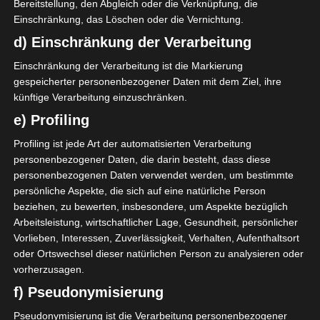
Bereitstellung, den Abgleich oder die Verknüpfung, die
Weitere Infos:
Direktlink:
https://www.kashba.de/7f
Einschränkung, das Löschen oder die Vernichtung.
d) Einschränkung der Verarbeitung
Für die Nutzung von Google Adsense (Google Ireland Limited,
Einschränkung der Verarbeitung ist die Markierung
Gordon House, Barrow Street, Dublin, D04 E5W5, Ireland)
gespeicherter personenbezogener Daten mit dem Ziel, ihre
benötigen wir laut DSGVO Ihre Zustimmung. Es werden seitens
Google Adsense personenbezogene Daten erhoben,
künftige Verarbeitung einzuschränken.
verarbeitet und gespeichert. Welche Daten genau entnehmen
e) Profiling
Sie bitte den Datenschutzbedingungen.
Profiling ist jede Art der automatisierten Verarbeitung
Google Adsense
ist deaktiviert.
✓ Erlauben
personenbezogener Daten, die darin besteht, dass diese
Datenschutzbedingungen
personenbezogenen Daten verwendet werden, um bestimmte
persönliche Aspekte, die sich auf eine natürliche Person
Gruppe Playoff
beziehen, zu bewerten, insbesondere, um Aspekte bezüglich
Arbeitsleistung, wirtschaftlicher Lage, Gesundheit, persönlicher
SPIELTAG 8
Vorlieben, Interessen, Zuverlässigkeit, Verhalten, Aufenthaltsort
25 Mai 2024
-
15:30
oder Ortswechsel dieser natürlichen Person zu analysieren oder
vorherzusagen.
0
0
Étoile Sportive du Sahel
f) Pseudonymisierung
Stade Tunisien (ST)
Sousse (ESS)
Stade Olympique de Sousse (Olympiastadion Sousse)
Pseudonymisierung ist die Verarbeitung personenbezogener