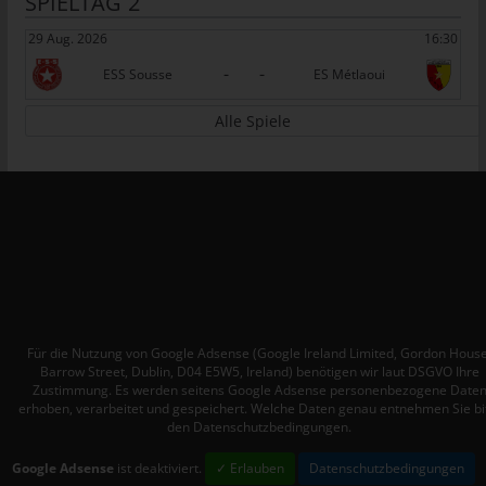
SPIELTAG 2
tunesienfussball.de
29 Aug. 2026
16:30
Uwe Wassenberg
-
-
ESS Sousse
ES Métlaoui
Rue 2 Mars
Alle Spiele
4022 Akouda - Tunesien
Telefon: +216 216 16 616
E-Mail:
Cookies
Die Internetseiten verwenden Cookies. Cookies sind
Textdateien, welche über einen Internetbrowser auf einem
Computersystem abgelegt und gespeichert werden.
Für die Nutzung von Google Adsense (Google Ireland Limited, Gordon House
Zahlreiche Internetseiten und Server verwenden Cookies. Viele
Barrow Street, Dublin, D04 E5W5, Ireland) benötigen wir laut DSGVO Ihre
Zustimmung. Es werden seitens Google Adsense personenbezogene Date
Cookies enthalten eine sogenannte Cookie-ID. Eine Cookie-ID
erhoben, verarbeitet und gespeichert. Welche Daten genau entnehmen Sie bi
ist eine eindeutige Kennung des Cookies. Sie besteht aus einer
den Datenschutzbedingungen.
Zeichenfolge, durch welche Internetseiten und Server dem
konkreten Internetbrowser zugeordnet werden können, in dem
Google Adsense
ist deaktiviert.
✓ Erlauben
Datenschutzbedingungen