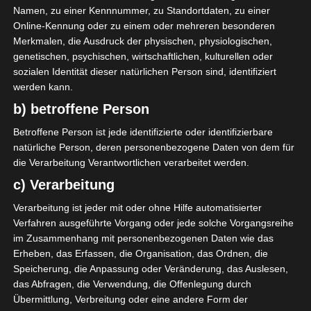
Namen, zu einer Kennnummer, zu Standortdaten, zu einer
Online-Kennung oder zu einem oder mehreren besonderen
2023/2024
Merkmalen, die Ausdruck der physischen, physiologischen,
genetischen, psychischen, wirtschaftlichen, kulturellen oder
Ligue 1 Pro Tunesien
sozialen Identität dieser natürlichen Person sind, identifiziert
werden kann.
2023/2024 – 8. Spieltag
b) betroffene Person
Playoff (Meisterrunde)
Betroffene Person ist jede identifizierte oder identifizierbare
natürliche Person, deren personenbezogene Daten von dem für
24. Mai 2024
Platzwart
1409 Views
die Verarbeitung Verantwortlichen verarbeitet werden.
8. Spieltag 2023/2024 Playoff
,
FTF
,
Ligue 1
,
Playoff
,
Tunesien
c) Verarbeitung
Verarbeitung ist jeder mit oder ohne Hilfe automatisierter
Verfahren ausgeführte Vorgang oder jede solche Vorgangsreihe
im Zusammenhang mit personenbezogenen Daten wie das
Erheben, das Erfassen, die Organisation, das Ordnen, die
Der achte Spieltag der Meisterrunde (Playoff) der
Speicherung, die Anpassung oder Veränderung, das Auslesen,
Ligue 1 Pro Tunesien 2023/2024 findet zwischen
das Abfragen, die Verwendung, die Offenlegung durch
Samstag, 25. Mai und Sonntag 2. Juni 2024 statt.
Übermittlung, Verbreitung oder eine andere Form der