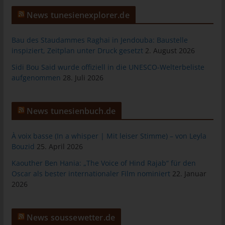
allgemeinen Daten und Informationen werden in den Logfiles
News tunesienexplorer.de
des Servers gespeichert. Erfasst werden können die (1)
verwendeten Browsertypen und Versionen, (2) das vom
Bau des Staudammes Raghai in Jendouba: Baustelle
zugreifenden System verwendete Betriebssystem, (3) die
inspiziert, Zeitplan unter Druck gesetzt
2. August 2026
Internetseite, von welcher ein zugreifendes System auf unsere
Internetseite gelangt (sogenannte Referrer), (4) die
Sidi Bou Said wurde offiziell in die UNESCO-Welterbeliste
Unterwebseiten, welche über ein zugreifendes System auf
aufgenommen
28. Juli 2026
unserer Internetseite angesteuert werden, (5) das Datum und
die Uhrzeit eines Zugriffs auf die Internetseite, (6) eine Internet-
Protokoll-Adresse (IP-Adresse), (7) der Internet-Service-
News tunesienbuch.de
Provider des zugreifenden Systems und (8) sonstige ähnliche
Daten und Informationen, die der Gefahrenabwehr im Falle von
À voix basse (In a whisper | Mit leiser Stimme) – von Leyla
Angriffen auf unsere informationstechnologischen Systeme
Bouzid
25. April 2026
dienen.
Kaouther Ben Hania: „The Voice of Hind Rajab“ für den
Bei der Nutzung dieser allgemeinen Daten und Informationen
Oscar als bester internationaler Film nominiert
22. Januar
ziehen wird keine Rückschlüsse auf die betroffene Person.
2026
Diese Informationen werden vielmehr benötigt, um (1) die
Inhalte unserer Internetseite korrekt auszuliefern, (2) die Inhalte
unserer Internetseite sowie die Werbung für diese zu
News soussewetter.de
optimieren, (3) die dauerhafte Funktionsfähigkeit unserer