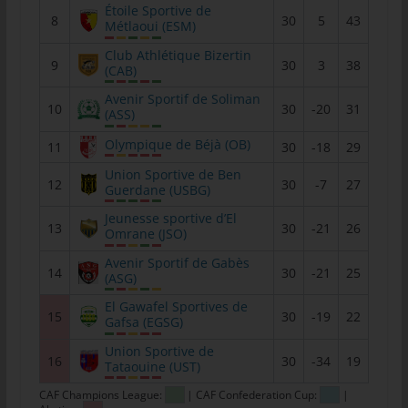
Étoile Sportive de
Personen, die unter der unmittelbaren Verantwortung des
8
30
5
43
Métlaoui (ESM)
Verantwortlichen oder des Auftragsverarbeiters befugt sind, die
Club Athlétique Bizertin
personenbezogenen Daten zu verarbeiten.
9
30
3
38
(CAB)
k) Einwilligung
Avenir Sportif de Soliman
10
30
-20
31
(ASS)
Einwilligung ist jede von der betroffenen Person freiwillig für den
bestimmten Fall in informierter Weise und unmissverständlich
Olympique de Béjà (OB)
11
30
-18
29
abgegebene Willensbekundung in Form einer Erklärung oder
Union Sportive de Ben
einer sonstigen eindeutigen bestätigenden Handlung, mit der
12
30
-7
27
Guerdane (USBG)
die betroffene Person zu verstehen gibt, dass sie mit der
Jeunesse sportive d’El
Verarbeitung der sie betreffenden personenbezogenen Daten
13
30
-21
26
Omrane (JSO)
einverstanden ist.
Avenir Sportif de Gabès
14
30
-21
25
(ASG)
Name und Anschrift des für die
Verarbeitung Verantwortlichen
El Gawafel Sportives de
15
30
-19
22
Gafsa (EGSG)
Verantwortlicher im Sinne der Datenschutz-Grundverordnung,
Union Sportive de
sonstiger in den Mitgliedstaaten der Europäischen Union
16
30
-34
19
Tataouine (UST)
geltenden Datenschutzgesetze und anderer Bestimmungen mit
CAF Champions League:
| CAF Confederation Cup:
|
datenschutzrechtlichem Charakter ist: