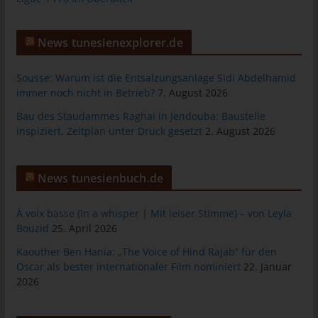
personenbezogenen Daten an Dritte.
Kommentarfunktion im Blog auf der
News tunesienexplorer.de
Internetseite
Sousse: Warum ist die Entsalzungsanlage Sidi Abdelhamid
Wir bieten den Nutzern auf einem Blog, der sich auf der
immer noch nicht in Betrieb?
7. August 2026
Internetseite des für die Verarbeitung Verantwortlichen befindet,
die Möglichkeit, individuelle Kommentare zu einzelnen Blog-
Bau des Staudammes Raghai in Jendouba: Baustelle
Beiträgen zu hinterlassen. Ein Blog ist ein auf einer Internetseite
inspiziert, Zeitplan unter Druck gesetzt
2. August 2026
geführtes, in der Regel öffentlich einsehbares Portal, in welchem
eine oder mehrere Personen, die Blogger oder Web-Blogger
genannt werden, Artikel posten oder Gedanken in sogenannten
News tunesienbuch.de
Blogposts niederschreiben können. Die Blogposts können in der
Regel von Dritten kommentiert werden.
À voix basse (In a whisper | Mit leiser Stimme) – von Leyla
Bouzid
25. April 2026
Hinterlässt eine betroffene Person einen Kommentar in dem auf
dieser Internetseite veröffentlichten Blog, werden neben den
Kaouther Ben Hania: „The Voice of Hind Rajab“ für den
von der betroffenen Person hinterlassenen Kommentaren auch
Oscar als bester internationaler Film nominiert
22. Januar
Angaben zum Zeitpunkt der Kommentareingabe sowie zu dem
2026
von der betroffenen Person gewählten Nutzernamen
(Pseudonym) gespeichert und veröffentlicht. Ferner wird die