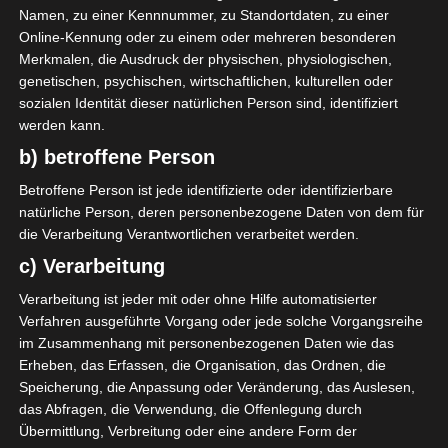
2025/2026 in zwei Gruppen findet zwischen Samstag,
Namen, zu einer Kennnummer, zu Standortdaten, zu einer
Online-Kennung oder zu einem oder mehreren besonderen
27., und Montag, 29. September 2025 (alle Spiele um
Merkmalen, die Ausdruck der physischen, physiologischen,
15:30 Uhr) statt.
genetischen, psychischen, wirtschaftlichen, kulturellen oder
sozialen Identität dieser natürlichen Person sind, identifiziert
Kurzlink und weitere Infos:
https://www.kashba.de/ig
werden kann.
b) betroffene Person
Betroffene Person ist jede identifizierte oder identifizierbare
Für die Nutzung von Google Adsense (Google Ireland Limited,
natürliche Person, deren personenbezogene Daten von dem für
Gordon House, Barrow Street, Dublin, D04 E5W5, Ireland)
die Verarbeitung Verantwortlichen verarbeitet werden.
benötigen wir laut DSGVO Ihre Zustimmung. Es werden seitens
Google Adsense personenbezogene Daten erhoben,
c) Verarbeitung
verarbeitet und gespeichert. Welche Daten genau entnehmen
Sie bitte den Datenschutzbedingungen.
Verarbeitung ist jeder mit oder ohne Hilfe automatisierter
Verfahren ausgeführte Vorgang oder jede solche Vorgangsreihe
Google Adsense
ist deaktiviert.
✓ Erlauben
im Zusammenhang mit personenbezogenen Daten wie das
Datenschutzbedingungen
Erheben, das Erfassen, die Organisation, das Ordnen, die
Speicherung, die Anpassung oder Veränderung, das Auslesen,
das Abfragen, die Verwendung, die Offenlegung durch
Übermittlung, Verbreitung oder eine andere Form der
Ligue 2 Pro Tunesien 2025/2026 – Gruppe A