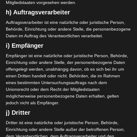
Mitgliedstaaten vorgesehen werden.
#
Team
Espoir Sportif de
h) Auftragsverarbeiter
1
26
21
51
Hammam Sousse (ESHS)
Auftragsverarbeiter ist eine natürliche oder juristische Person,
Club Sportif de Hammam-
2
26
22
51
Behörde, Einrichtung oder andere Stelle, die personenbezogene
Lif (CSHL)
Daten im Auftrag des Verantwortlichen verarbeitet.
Union Sportive de
3
26
16
48
Tataouine (UST)
i) Empfänger
Sfax Railways Sports (SRS)
4
26
9
46
Empfänger ist eine natürliche oder juristische Person, Behörde,
Einrichtung oder andere Stelle, der personenbezogene Daten
Sporting Club de Ben
5
26
11
34
offengelegt werden, unabhängig davon, ob es sich bei ihr um
Arous (SCBA)
einen Dritten handelt oder nicht. Behörden, die im Rahmen
Océano Club de
eines bestimmten Untersuchungsauftrags nach dem
6
26
0
34
Kerkennah (OCK)
Unionsrecht oder dem Recht der Mitgliedstaaten
Croissant Sportif
möglicherweise personenbezogene Daten erhalten, gelten
7
26
-4
33
Chebbien (CSC)
jedoch nicht als Empfänger.
Association Megrine Sport
j) Dritter
8
26
-8
33
(AMS)
Dritter ist eine natürliche oder juristische Person, Behörde,
Croissant sportif de
9
26
-5
31
M'saken (CSM)
Einrichtung oder andere Stelle außer der betroffenen Person,
dem Verantwortlichen, dem Auftragsverarbeiter und den