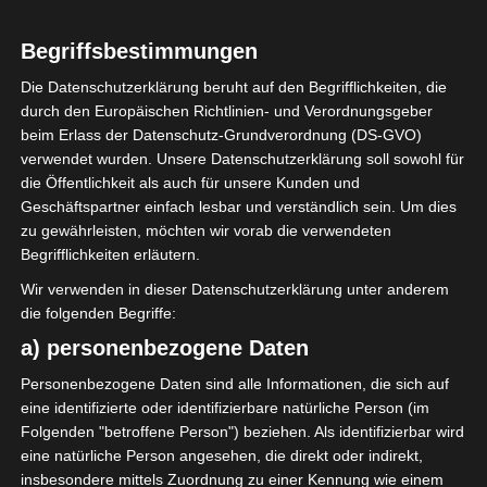
Begriffsbestimmungen
2025/2026
Die Datenschutzerklärung beruht auf den Begrifflichkeiten, die
Ligue 2 Pro Tunesien
durch den Europäischen Richtlinien- und Verordnungsgeber
beim Erlass der Datenschutz-Grundverordnung (DS-GVO)
2025/2026 – 2. Spieltag
verwendet wurden. Unsere Datenschutzerklärung soll sowohl für
Gruppen A und B
die Öffentlichkeit als auch für unsere Kunden und
Geschäftspartner einfach lesbar und verständlich sein. Um dies
(Hinrunde)
zu gewährleisten, möchten wir vorab die verwendeten
Begrifflichkeiten erläutern.
22. September 2025
Platzwart
750 Views
Wir verwenden in dieser Datenschutzerklärung unter anderem
2. Spieltag 2025/2026 L2 (Hinrunde)
,
FTF
,
Hinrunde
,
Ligue 2
,
die folgenden Begriffe:
Tunesien
a) personenbezogene Daten
Personenbezogene Daten sind alle Informationen, die sich auf
eine identifizierte oder identifizierbare natürliche Person (im
Folgenden "betroffene Person") beziehen. Als identifizierbar wird
eine natürliche Person angesehen, die direkt oder indirekt,
Der zweite Spieltag der Ligue 2 Pro Tunesien
insbesondere mittels Zuordnung zu einer Kennung wie einem