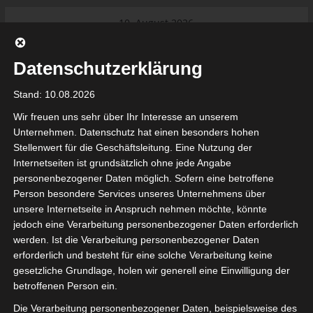
Skip
10. August 2026
to
Das Neueste:
Ligue 1 Pro: Saison 2026/2027
content
beginnt am 22. und 23. August
Datenschutzerklärung
2026 (Update)
El Gawafel Sportives de Gafsa
Stand: 10.08.2026
(EGSG) kündigt Rückzug aus der
Meisterschaft an
Wir freuen uns sehr über Ihr Interesse an unserem
Ligue 1 Pro: Spielplan der ersten 15
Unternehmen. Datenschutz hat einen besonders hohen
Spieltage der Saison 2026/2027
Stellenwert für die Geschäftsleitung. Eine Nutzung der
Ligue 2 Pro Tunesien 2026/2027 –
Internetseiten ist grundsätzlich ohne jede Angabe
Saison beginnt am am 19./20.
tunesienfussball.de
personenbezogener Daten möglich. Sofern eine betroffene
September 2026
Person besondere Services unseres Unternehmens über
Internationaler Sportgerichtshof
unsere Internetseite in Anspruch nehmen möchte, könnte
lehnt Eilverfahren ab – AS Soliman
Tunesien Ligafußball
jedoch eine Verarbeitung personenbezogener Daten erforderlich
steuert auf die Ligue 2 zu
werden. Ist die Verarbeitung personenbezogener Daten
Nutzung von Google Adsense (Google Ireland Limited, Gordon House, Barrow Stree
erforderlich und besteht für eine solche Verarbeitung keine
, Ireland) benötigen wir laut DSGVO Ihre Zustimmung. Es werden seitens Goog
gesetzliche Grundlage, holen wir generell eine Einwilligung der
nbezogene Daten erhoben, verarbeitet und gespeichert. Welche Daten genau 
bitte den Datenschutzbedingungen.
betroffenen Person ein.
Die Verarbeitung personenbezogener Daten, beispielsweise des
Google Adsense
ist deaktiviert.
✓ Erlauben
Datenschutzbedingungen