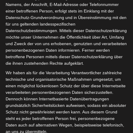
Namens, der Anschrift, E-Mail-Adresse oder Telefonnummer
einer betroffenen Person, erfolgt stets im Einklang mit der
Datenschutz-Grundverordnung und in Übereinstimmung mit den
für uns geltenden landesspezifischen
Sie befinden sich hier:
Startseite
»
News
»
Fußball
»
Datenschutzbestimmungen. Mittels dieser Datenschutzerklärung
möchte unser Unternehmen die Öffentlichkeit über Art, Umfang
Welt
»
Afrika
»
Tunesien
»
Ligen
»
Ligue 2
»
2025/2026
und Zweck der von uns erhobenen, genutzten und verarbeiteten
»
Ligue 2 Pro Tunesien 2025/2026 – 2. Spieltag
personenbezogenen Daten informieren. Ferner werden
Gruppen A und B (Hinrunde)
betroffene Personen mittels dieser Datenschutzerklärung über
die ihnen zustehenden Rechte aufgeklärt.
Wir haben als für die Verarbeitung Verantwortlicher zahlreiche
technische und organisatorische Maßnahmen umgesetzt, um
einen möglichst lückenlosen Schutz der über diese Internetseite
verarbeiteten personenbezogenen Daten sicherzustellen.
Dennoch können Internetbasierte Datenübertragungen
grundsätzlich Sicherheitslücken aufweisen, sodass ein absoluter
Schutz nicht gewährleistet werden kann. Aus diesem Grund
steht es jeder betroffenen Person frei, personenbezogene
Daten auch auf alternativen Wegen, beispielsweise telefonisch,
an uns zu übermitteln.