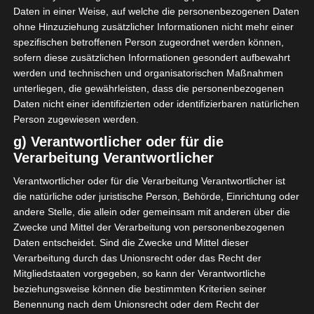
28 Sep. 2025
-
15:30
Daten in einer Weise, auf welche die personenbezogenen Daten
ohne Hinzuziehung zusätzlicher Informationen nicht mehr einer
0
0
spezifischen betroffenen Person zugeordnet werden können,
Espoir Sportif de
El Makarem de Mahdia
Hammam Sousse
sofern diese zusätzlichen Informationen gesondert aufbewahrt
(EMM)
(ESHS)
werden und technischen und organisatorischen Maßnahmen
Stade Municipal Bou Ali-Lahouar, Hammam Sousse
unterliegen, die gewährleisten, dass die personenbezogenen
29 Sep. 2025
-
15:30
Daten nicht einer identifizierten oder identifizierbaren natürlichen
2
1
Person zugewiesen werden.
Club Sportif de
Sporting Club de Ben
Hammam-Lif (CSHL)
Arous (SCBA)
g) Verantwortlicher oder für die
Stade municipal de Hammam Lif (Stade Bou Kornine)
Verarbeitung Verantwortlicher
29 Sep. 2025
-
15:30
Verantwortlicher oder für die Verarbeitung Verantwortlicher ist
2
1
die natürliche oder juristische Person, Behörde, Einrichtung oder
Association Megrine
Sfax Railways Sports
Sport (AMS)
(SRS)
andere Stelle, die allein oder gemeinsam mit anderen über die
Stade Hamouda Hadded, Megrine
Zwecke und Mittel der Verarbeitung von personenbezogenen
Daten entscheidet. Sind die Zwecke und Mittel dieser
Verarbeitung durch das Unionsrecht oder das Recht der
Tabelle Ligue 2 Pro Tunesien
Mitgliedstaaten vorgegeben, so kann der Verantwortliche
2025/2026 Gruppe A
beziehungsweise können die bestimmten Kriterien seiner
Benennung nach dem Unionsrecht oder dem Recht der