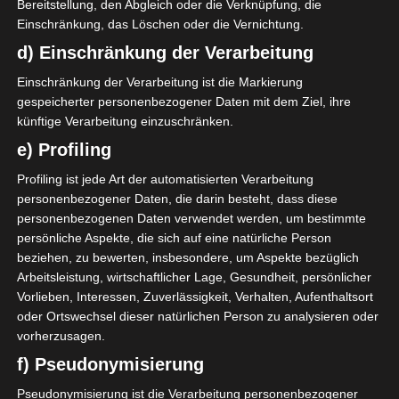
Bereitstellung, den Abgleich oder die Verknüpfung, die
Einschränkung, das Löschen oder die Vernichtung.
27 Sep. 2025
-
15:30
d) Einschränkung der Verarbeitung
2
0
Croissant Sportif
Astre sportif d'Agareb
Einschränkung der Verarbeitung ist die Markierung
Chebbien (CSC)
(ASA)
gespeicherter personenbezogener Daten mit dem Ziel, ihre
Stade municipal de Chebba
künftige Verarbeitung einzuschränken.
27 Sep. 2025
-
15:30
e) Profiling
0
1
Océano Club de
Baâth sportif de Bou
Profiling ist jede Art der automatisierten Verarbeitung
Kerkennah (OCK)
Hajla (BSB)
Stade de la cité El Habib, Sfax
personenbezogener Daten, die darin besteht, dass diese
27 Sep. 2025
-
15:30
personenbezogenen Daten verwendet werden, um bestimmte
persönliche Aspekte, die sich auf eine natürliche Person
1
0
beziehen, zu bewerten, insbesondere, um Aspekte bezüglich
Union Sportive de
Croissant sportif de
Tataouine (UST)
M'saken (CSM)
Arbeitsleistung, wirtschaftlicher Lage, Gesundheit, persönlicher
Stade Nejib Khattab Tataouine
Vorlieben, Interessen, Zuverlässigkeit, Verhalten, Aufenthaltsort
27 Sep. 2025
-
15:30
oder Ortswechsel dieser natürlichen Person zu analysieren oder
vorherzusagen.
4
0
Stade Africain de
Union sportive de
f) Pseudonymisierung
Menzel Bourguiba
Bousalem (USB)
(SAMB)
Stade Azaeiz Jaballah Menzel Bourguiba, (Bizerté)
Pseudonymisierung ist die Verarbeitung personenbezogener