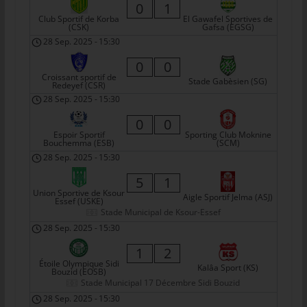
0
1
tunesienfussball.de
Club Sportif de Korba
El Gawafel Sportives de
(CSK)
Gafsa (EGSG)
Uwe Wassenberg
28 Sep. 2025
-
15:30
Rue 2 Mars
0
0
Croissant sportif de
4022 Akouda - Tunesien
Stade Gabèsien (SG)
Redeyef (CSR)
28 Sep. 2025
-
15:30
Telefon: +216 216 16 616
0
0
E-Mail:
Espoir Sportif
Sporting Club Moknine
Bouchemma (ESB)
(SCM)
Cookies
28 Sep. 2025
-
15:30
5
1
Die Internetseiten verwenden Cookies. Cookies sind
Union Sportive de Ksour
Textdateien, welche über einen Internetbrowser auf einem
Aigle Sportif Jelma (ASJ)
Essef (USKE)
Computersystem abgelegt und gespeichert werden.
Stade Municipal de Ksour-Essef
28 Sep. 2025
-
15:30
Zahlreiche Internetseiten und Server verwenden Cookies. Viele
Cookies enthalten eine sogenannte Cookie-ID. Eine Cookie-ID
1
2
ist eine eindeutige Kennung des Cookies. Sie besteht aus einer
Étoile Olympique Sidi
Kalâa Sport (KS)
Bouzid (EOSB)
Zeichenfolge, durch welche Internetseiten und Server dem
Stade Municipal 17 Décembre Sidi Bouzid
konkreten Internetbrowser zugeordnet werden können, in dem
28 Sep. 2025
-
15:30