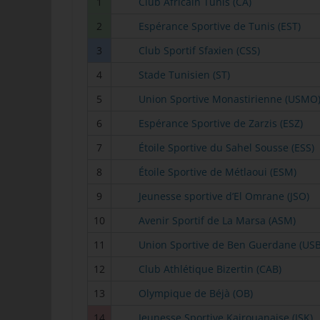
1
Club Africain Tunis (CA)
Ver
2
Espérance Sportive de Tunis (EST)
de
un
3
Club Sportif Sfaxien (CSS)
tun
4
Stade Tunisien (ST)
Uw
5
Union Sportive Monastirienne (USMO
Ru
6
Espérance Sportive de Zarzis (ESZ)
40
7
Étoile Sportive du Sahel Sousse (ESS)
Te
8
Étoile Sportive de Métlaoui (ESM)
E-
9
Jeunesse sportive d’El Omrane (JSO)
10
Avenir Sportif de La Marsa (ASM)
C
11
Union Sportive de Ben Guerdane (US
Die
üb
12
Club Athlétique Bizertin (CAB)
ge
13
Olympique de Béjà (OB)
Zah
ent
14
Jeunesse Sportive Kairouanaise (JSK)