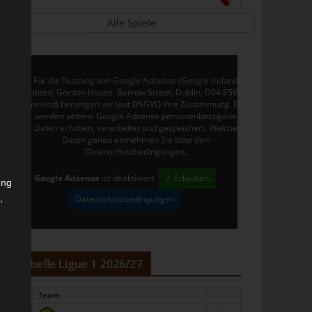
Alle Spiele
Für die Nutzung von Google Adsense (Google Ireland
Limited, Gordon House, Barrow Street, Dublin, D04 E5W5,
Ireland) benötigen wir laut DSGVO Ihre Zustimmung. Es
werden seitens Google Adsense personenbezogene
Daten erhoben, verarbeitet und gespeichert. Welche
Daten genau entnehmen Sie bitte den
Datenschutzbedingungen.
Google Adsense
ist deaktiviert.
✓ Erlauben
ung
,
Datenschutzbedingungen
r
Tabelle Ligue 1 2026/27
#
Team