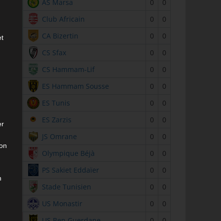
1
AS Marsa
0
0
2
Club Africain
0
0
3
CA Bizertin
0
0
et
4
CS Sfax
0
0
5
CS Hammam-Lif
0
0
6
ES Hammam Sousse
0
0
7
ES Tunis
0
0
8
ES Zarzis
0
0
er
9
JS Omrane
0
0
son
10
Olympique Béjà
0
0
11
PS Sakiet Eddaïer
0
0
n
12
Stade Tunisien
0
0
13
US Monastir
0
0
14
US Ben Guerdane
0
0