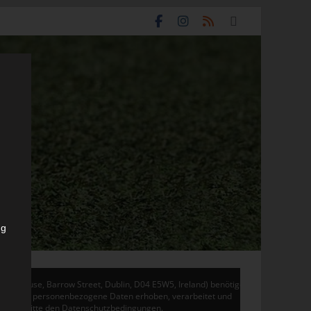
ng
don House, Barrow Street, Dublin, D04 E5W5, Ireland) benötigen
 Adsense personenbezogene Daten erhoben, verarbeitet und
en Sie bitte den Datenschutzbedingungen.