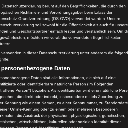
 Datenschutzerklärung beruht auf den Begrifflichkeiten, die durch den
ropäischen Richtlinien- und Verordnungsgeber beim Erlass der
tenschutz-Grundverordnung (DS-GVO) verwendet wurden. Unsere
enschutzerklärung soll sowohl für die Öffentlichkeit als auch für unser
nden und Geschäftspartner einfach lesbar und verständlich sein. Um d
gewährleisten, möchten wir vorab die verwendeten Begrifflichkeiten
äutern.
r verwenden in dieser Datenschutzerklärung unter anderem die folgen
riffe:
) personenbezogene Daten
sonenbezogene Daten sind alle Informationen, die sich auf eine
ntifizierte oder identifizierbare natürliche Person (im Folgenden
troffene Person") beziehen. Als identifizierbar wird eine natürliche Per
2025/2026 – 22. Spieltag
esehen, die direkt oder indirekt, insbesondere mittels Zuordnung zu
ner Kennung wie einem Namen, zu einer Kennnummer, zu Standortdate
 einer Online-Kennung oder zu einem oder mehreren besonderen
rkmalen, die Ausdruck der physischen, physiologischen, genetischen,
 2025/2026
,
FTF
,
Ligue 1
,
Rückrunde
,
Tunesien
chischen, wirtschaftlichen, kulturellen oder sozialen Identität dieser