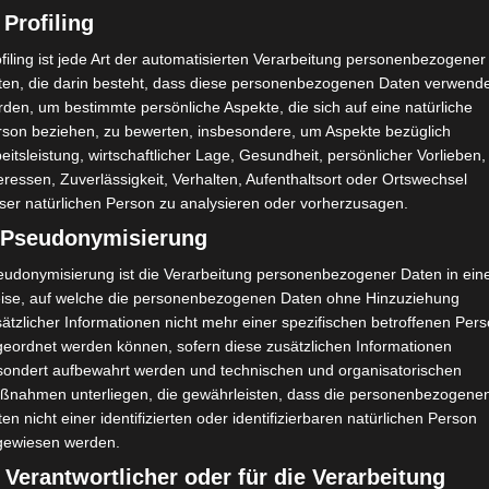
 Profiling
filing ist jede Art der automatisierten Verarbeitung personenbezogener
ten, die darin besteht, dass diese personenbezogenen Daten verwend
den, um bestimmte persönliche Aspekte, die sich auf eine natürliche
m 13:00 Uhr. Schiedsrichter: Oussema Ben Ishak.
rson beziehen, zu bewerten, insbesondere, um Aspekte bezüglich
eitsleistung, wirtschaftlicher Lage, Gesundheit, persönlicher Vorlieben,
 Jeunesse Sportive Kairouanaise um 13:00 Uhr.
eressen, Zuverlässigkeit, Verhalten, Aufenthaltsort oder Ortswechsel
 Nidhal Beltaief
ser natürlichen Person zu analysieren oder vorherzusagen.
) Pseudonymisierung
eudonymisierung ist die Verarbeitung personenbezogener Daten in ein
ise, auf welche die personenbezogenen Daten ohne Hinzuziehung
3:00 Uhr. Schiedsrichter: Badis Ben Salah. Video-
ätzlicher Informationen nicht mehr einer spezifischen betroffenen Per
geordnet werden können, sofern diese zusätzlichen Informationen
sondert aufbewahrt werden und technischen und organisatorischen
ortive Monastirienne um 13 Uhr. Schiedsrichter: Walid
ßnahmen unterliegen, die gewährleisten, dass die personenbezogene
en nicht einer identifizierten oder identifizierbaren natürlichen Person
liman um 13 Uhr. Schiedsrichter: Seif Ouertani VAR:
gewiesen werden.
 Verantwortlicher oder für die Verarbeitung