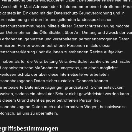
e Verarbeitung personenbezogener Daten, beispielsweise des Namens,
 Anschrift, E-Mail-Adresse oder Telefonnummer einer betroffenen Pers
Google Adsense
ist deaktiviert.
✓ Erla
olgt stets im Einklang mit der Datenschutz-Grundverordnung und in
ereinstimmung mit den für uns geltenden landesspezifischen
CHAFTEN
STADIEN
IMPRESSUM
tenschutzbestimmungen. Mittels dieser Datenschutzerklärung möchte
ser Unternehmen die Öffentlichkeit über Art, Umfang und Zweck der vo
s erhobenen, genutzten und verarbeiteten personenbezogenen Daten
ormieren. Ferner werden betroffene Personen mittels dieser
tenschutzerklärung über die ihnen zustehenden Rechte aufgeklärt.
ball
»
Welt
»
Afrika
»
Tunesien
»
Ligen
»
Ligue 1
»
2025/2026
 haben als für die Verarbeitung Verantwortlicher zahlreiche technische
d organisatorische Maßnahmen umgesetzt, um einen möglichst
kenlosen Schutz der über diese Internetseite verarbeiteten
rsonenbezogenen Daten sicherzustellen. Dennoch können
ernetbasierte Datenübertragungen grundsätzlich Sicherheitslücken
weisen, sodass ein absoluter Schutz nicht gewährleistet werden kann.
 diesem Grund steht es jeder betroffenen Person frei,
rsonenbezogene Daten auch auf alternativen Wegen, beispielsweise
efonisch, an uns zu übermitteln.
egriffsbestimmungen