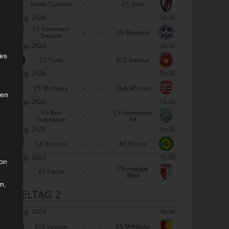
-
-
Stade Tunisien
CS Sfax
22 Aug. 2026
16:30
ES Hammam
-
-
US Monastir
Sousse
e
22 Aug. 2026
16:30
ies
-
-
ES Tunis
ESS Sousse
22 Aug. 2026
16:30
-
-
ES Métlaoui
Club Africain
den
22 Aug. 2026
16:30
US Ben
CS Hammam-
-
-
Guerdane
Lif
22 Aug. 2026
16:30
-
-
CA Bizertin
AS Marsa
22 Aug. 2026
16:30
son
Olympique
-
-
ES Zarzis
Béjà
n,
SPIELTAG 2
29 Aug. 2026
16:30
-
-
ESS Sousse
ES Métlaoui