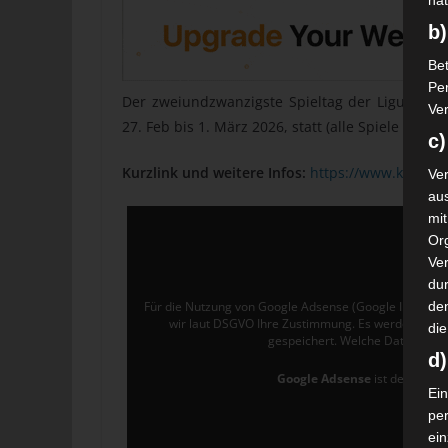
nat
b)
Bet
Pe
Der zweiundzwanzigste Spieltag der Ligue 1 Pr
Ver
27. Feb bis 1. März 2026, statt (alle Spiele um 13
c)
Kurzlink und weitere Infos:
https://www.kashba
Ver
au
mi
Or
Ve
dur
de
Für die Nutzung von Google Adsense (Google Ireland L
wir laut DSGVO Ihre Zustimmung. Es werden seit
die
gespeichert. Welche Daten gen
d
Google Adsense
ist deaktivier
Ein
pe
ei