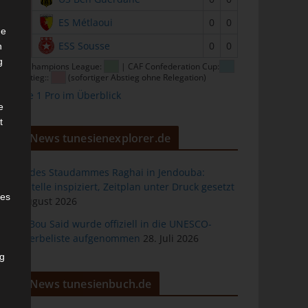
15
ES Métlaoui
0
0
he
16
ESS Sousse
0
0
n
g
CAF Champions League:
| CAF Confederation Cup:
| Abstieg::
(sofortiger Abstieg ohne Relegation)
Ligue 1 Pro im Überblick
e
t
News tunesienexplorer.de
Bau des Staudammes Raghai in Jendouba:
Baustelle inspiziert, Zeitplan unter Druck gesetzt
des
2. August 2026
Sidi Bou Said wurde offiziell in die UNESCO-
Welterbeliste aufgenommen
28. Juli 2026
ng
News tunesienbuch.de
h