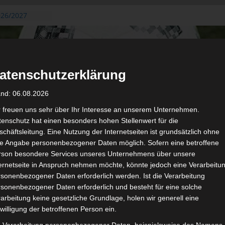
026/2027
3. August
de Gafsa
ug aus der
atenschutzerklärung
n der ersten 15
 2026/2027
and: 06.08.2026
 2026/2027 –
 19./20.
r freuen uns sehr über Ihr Interesse an unserem Unternehmen.
enschutz hat einen besonders hohen Stellenwert für die
gerichtshof
chäftsleitung. Eine Nutzung der Internetseiten ist grundsätzlich ohne
 – AS Soliman
de Angabe personenbezogener Daten möglich. Sofern eine betroffene
2 zu
rson besondere Services unseres Unternehmens über unsere
ternetseite in Anspruch nehmen möchte, könnte jedoch eine Verarbeitu
sonenbezogener Daten erforderlich werden. Ist die Verarbeitung
sonenbezogener Daten erforderlich und besteht für eine solche
arbeitung keine gesetzliche Grundlage, holen wir generell eine
de
Für die Nutzung von Google Adsense (Google Ireland Limited, Gor
willigung der betroffenen Person ein.
wir laut DSGVO Ihre Zustimmung. Es werden seitens Google
gespeichert. Welche Daten genau entnehm