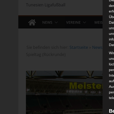
Di
Tunesien Ligafußball
der
erf
Üb
NEWS
VEREINE
MEISTERS
Da
un
un
inf
Da
Sie befinden sich hier:
Startseite
»
News
»
Fuß
Wir
Spieltag (Rückrunde)
un
lüc
pe
Int
auf
Aus
pe
tel
B