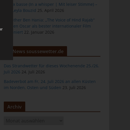
À voix basse (In a whisper | Mit leiser Stimme) –
von Leyla Bouzid
25. April 2026
Kaouther Ben Hania: „The Voice of Hind Rajab“
für den Oscar als bester internationaler Film
er
nominiert
22. Januar 2026
News soussewetter.de
Das Strandwetter für dieses Wochenende 25./26.
Juli 2026
24. Juli 2026
ten
Badeverbot am Fr, 24. Juli 2026 an allen Küsten
gen
im Norden, Osten und Süden
23. Juli 2026
Archiv
A
r