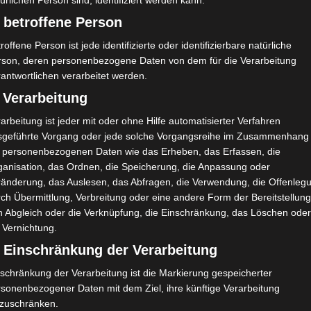
ürlichen Person sind, identifiziert werden kann.
 betroffene Person
roffene Person ist jede identifizierte oder identifizierbare natürliche
rson, deren personenbezogene Daten von dem für die Verarbeitung
o Tunesien 2025/2026 findet zwischen Freitag und Sonntag,
antwortlichen verarbeitet werden.
:00 Uhr).
 Verarbeitung
.de/mg
arbeitung ist jeder mit oder ohne Hilfe automatisierter Verfahren
sgeführte Vorgang oder jede solche Vorgangsreihe im Zusammenhang
t personenbezogenen Daten wie das Erheben, das Erfassen, die
ganisation, das Ordnen, die Speicherung, die Anpassung oder
ränderung, das Auslesen, das Abfragen, die Verwendung, die Offenleg
ch Übermittlung, Verbreitung oder eine andere Form der Bereitstellung
n Abgleich oder die Verknüpfung, die Einschränkung, das Löschen ode
imited, Gordon House, Barrow Street, Dublin, D04 E5W5, Ireland) benötigen
ens Google Adsense personenbezogene Daten erhoben, verarbeitet und
 Vernichtung.
au entnehmen Sie bitte den Datenschutzbedingungen.
) Einschränkung der Verarbeitung
t.
✓ Erlauben
Datenschutzbedingungen
schränkung der Verarbeitung ist die Markierung gespeicherter
rsonenbezogener Daten mit dem Ziel, ihre künftige Verarbeitung
nzuschränken.