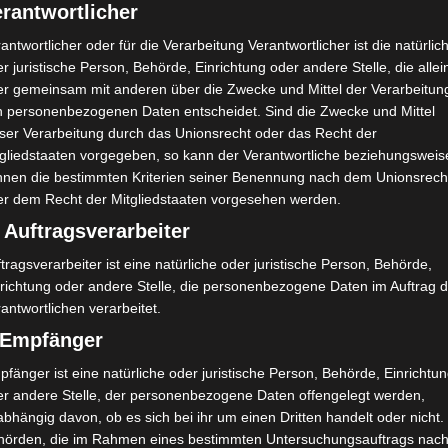
rantwortlicher
antwortlicher oder für die Verarbeitung Verantwortlicher ist die natürlic
r juristische Person, Behörde, Einrichtung oder andere Stelle, die allei
Uhr. Schiedsrichter: Aymen Nasri. VAR: Amine Fgaier.
er gemeinsam mit anderen über die Zwecke und Mittel der Verarbeitun
n personenbezogenen Daten entscheidet. Sind die Zwecke und Mittel
portive de Tunis um 13 Uhr. Schiedsrichter: Mehrez
eser Verarbeitung durch das Unionsrecht oder das Recht der
tgliedstaaten vorgegeben, so kann der Verantwortliche beziehungsweis
um 13 Uhr. Schiedsrichter: Bacem Belaid VAR: Majdi
nnen die bestimmten Kriterien seiner Benennung nach dem Unionsrech
er dem Recht der Mitgliedstaaten vorgesehen werden.
 Auftragsverarbeiter
tragsverarbeiter ist eine natürliche oder juristische Person, Behörde,
nrichtung oder andere Stelle, die personenbezogene Daten im Auftrag 
Union Sportive de Ben Guerdane
2
1
antwortlichen verarbeitet.
)
(USBG)
de Taïb Ben Ammar El Omrane, Tunis
) Empfänger
Jeunesse Sportive Kairouanaise
1
1
)
fänger ist eine natürliche oder juristische Person, Behörde, Einrichtu
(JSK)
Stade Jlidi Zarzis
er andere Stelle, der personenbezogene Daten offengelegt werden,
bhängig davon, ob es sich bei ihr um einen Dritten handelt oder nicht.
Union Sportive Monastirienne
0
0
)
(USMO)
hörden, die im Rahmen eines bestimmten Untersuchungsauftrags nac