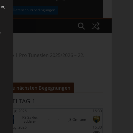
on,
uben
Datenschutzbedingungen
n
»
Ligue 1 Pro Tunesien 2025/2026 – 22.
Die nächsten Begegnungen
SPIELTAG 1
22 Aug. 2026
16:30
PS Sakiet
-
-
JS Omrane
Eddaïer
22 Aug. 2026
16:30