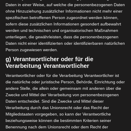
Daten in einer Weise, auf welche die personenbezogenen Daten
0
1
ohne Hinzuziehung zusätzlicher Informationen nicht mehr einer
Union Sportive de Ben
Espérance Sportive de
spezifischen betroffenen Person zugeordnet werden können,
Guerdane (USBG)
Tunis (EST)
Stade du 7-Mars - Ben Guerdane
sofern diese zusätzlichen Informationen gesondert aufbewahrt
14 Mai 2026
-
16:00
werden und technischen und organisatorischen Maßnahmen
unterliegen, die gewährleisten, dass die personenbezogenen
3
1
Daten nicht einer identifizierten oder identifizierbaren natürlichen
Club Sportif Sfaxien
Étoile Sportive du Sahel
(CSS)
Sousse (ESS)
Person zugewiesen werden.
Stade Taïeb Mhiri Sfax
g) Verantwortlicher oder für die
14 Mai 2026
-
16:00
Verarbeitung Verantwortlicher
0
0
Étoile Sportive de
Jeunesse Sportive
Verantwortlicher oder für die Verarbeitung Verantwortlicher ist
Métlaoui (ESM)
Kairouanaise (JSK)
die natürliche oder juristische Person, Behörde, Einrichtung oder
Stade Municipal de Métlaoui
andere Stelle, die allein oder gemeinsam mit anderen über die
14 Mai 2026
-
16:00
Zwecke und Mittel der Verarbeitung von personenbezogenen
1
1
Daten entscheidet. Sind die Zwecke und Mittel dieser
Club Africain Tunis (CA)
Olympique de Béjà (OB)
Verarbeitung durch das Unionsrecht oder das Recht der
Stade Hammadi Agrebi (Stadion des 14 Januar)
Mitgliedstaaten vorgegeben, so kann der Verantwortliche
14 Mai 2026
-
16:00
beziehungsweise können die bestimmten Kriterien seiner
3
0
Benennung nach dem Unionsrecht oder dem Recht der