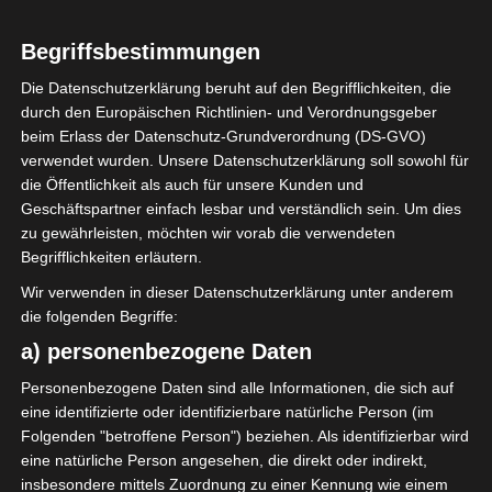
Begriffsbestimmungen
2025/2026
Die Datenschutzerklärung beruht auf den Begrifflichkeiten, die
Ligue 1 Pro Tunesien
durch den Europäischen Richtlinien- und Verordnungsgeber
beim Erlass der Datenschutz-Grundverordnung (DS-GVO)
2025/2026 – 30.
verwendet wurden. Unsere Datenschutzerklärung soll sowohl für
Spieltag – Club Africain
die Öffentlichkeit als auch für unsere Kunden und
Geschäftspartner einfach lesbar und verständlich sein. Um dies
ist Meister
zu gewährleisten, möchten wir vorab die verwendeten
Begrifflichkeiten erläutern.
10. Mai 2026
Platzwart
381 Views
Wir verwenden in dieser Datenschutzerklärung unter anderem
30. Spieltag 2025/2026
,
FTF
,
Ligue 1
,
Rückrunde
,
Tunesien
die folgenden Begriffe:
a) personenbezogene Daten
Personenbezogene Daten sind alle Informationen, die sich auf
eine identifizierte oder identifizierbare natürliche Person (im
Folgenden "betroffene Person") beziehen. Als identifizierbar wird
Der dreißigste und letzte Spieltag der Ligue 1 Pro
eine natürliche Person angesehen, die direkt oder indirekt,
insbesondere mittels Zuordnung zu einer Kennung wie einem
Tunesien 2025/2026 ist beendet. Der Club African