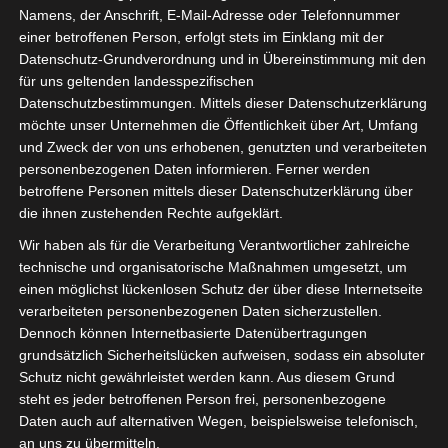
Namens, der Anschrift, E-Mail-Adresse oder Telefonnummer
einer betroffenen Person, erfolgt stets im Einklang mit der
Datenschutz-Grundverordnung und in Übereinstimmung mit den
für uns geltenden landesspezifischen
Sie befinden sich hier:
Startseite
»
News
»
Fußball
»
Datenschutzbestimmungen. Mittels dieser Datenschutzerklärung
möchte unser Unternehmen die Öffentlichkeit über Art, Umfang
Welt
»
Afrika
»
Tunesien
»
Ligen
»
Ligue 1
»
2025/2026
und Zweck der von uns erhobenen, genutzten und verarbeiteten
»
Ligue 1 Pro Tunesien 2025/2026 – 30. Spieltag – Club
personenbezogenen Daten informieren. Ferner werden
Africain ist Meister
betroffene Personen mittels dieser Datenschutzerklärung über
die ihnen zustehenden Rechte aufgeklärt.
Wir haben als für die Verarbeitung Verantwortlicher zahlreiche
technische und organisatorische Maßnahmen umgesetzt, um
einen möglichst lückenlosen Schutz der über diese Internetseite
verarbeiteten personenbezogenen Daten sicherzustellen.
Dennoch können Internetbasierte Datenübertragungen
grundsätzlich Sicherheitslücken aufweisen, sodass ein absoluter
Schutz nicht gewährleistet werden kann. Aus diesem Grund
steht es jeder betroffenen Person frei, personenbezogene
Daten auch auf alternativen Wegen, beispielsweise telefonisch,
an uns zu übermitteln.