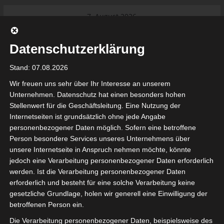
Skip
7. August 2026
to
Das Neueste:
Ligue 1 Pro: Saison 2026/2027
content
beginnt am 22. und 23. August
Datenschutzerklärung
2026 (Update)
El Gawafel Sportives de Gafsa
Stand: 07.08.2026
(EGSG) kündigt Rückzug aus der
Meisterschaft an
Wir freuen uns sehr über Ihr Interesse an unserem
Ligue 1 Pro: Spielplan der ersten 15
Unternehmen. Datenschutz hat einen besonders hohen
Spieltage der Saison 2026/2027
Stellenwert für die Geschäftsleitung. Eine Nutzung der
Ligue 2 Pro Tunesien 2026/2027 –
Internetseiten ist grundsätzlich ohne jede Angabe
Saison beginnt am am 19./20.
tunesienfussball.de
personenbezogener Daten möglich. Sofern eine betroffene
September 2026
Person besondere Services unseres Unternehmens über
Internationaler Sportgerichtshof
unsere Internetseite in Anspruch nehmen möchte, könnte
lehnt Eilverfahren ab – AS Soliman
Tunesien Ligafußball
jedoch eine Verarbeitung personenbezogener Daten erforderlich
steuert auf die Ligue 2 zu
werden. Ist die Verarbeitung personenbezogener Daten
Nutzung von Google Adsense (Google Ireland Limited, Gordon House, Barrow Stree
erforderlich und besteht für eine solche Verarbeitung keine
, Ireland) benötigen wir laut DSGVO Ihre Zustimmung. Es werden seitens Goog
gesetzliche Grundlage, holen wir generell eine Einwilligung der
nbezogene Daten erhoben, verarbeitet und gespeichert. Welche Daten genau 
bitte den Datenschutzbedingungen.
betroffenen Person ein.
Die Verarbeitung personenbezogener Daten, beispielsweise des
Google Adsense
ist deaktiviert.
✓ Erlauben
Datenschutzbedingungen