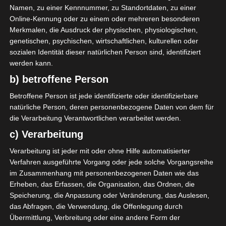
Namen, zu einer Kennnummer, zu Standortdaten, zu einer
wurde mit 66 Punkten Meister. Abgestiegen sind JS
Online-Kennung oder zu einem oder mehreren besonderen
Kairouan (31 Punkte), AS Soliman (27 P.) und AS
Merkmalen, die Ausdruck der physischen, physiologischen,
Gabes (18 P.). ES Tunis zieht in die Championsleague
genetischen, psychischen, wirtschaftlichen, kulturellen oder
ein und CS Sfax spielt im CAF Confederation Cup.
sozialen Identität dieser natürlichen Person sind, identifiziert
werden kann.
Kurzlink und weitere Infos:
b) betroffene Person
https://www.kashba.de/oh
Betroffene Person ist jede identifizierte oder identifizierbare
natürliche Person, deren personenbezogene Daten von dem für
die Verarbeitung Verantwortlichen verarbeitet werden.
Für die Nutzung von Google Adsense (Google Ireland Limited,
c) Verarbeitung
Gordon House, Barrow Street, Dublin, D04 E5W5, Ireland)
benötigen wir laut DSGVO Ihre Zustimmung. Es werden seitens
Verarbeitung ist jeder mit oder ohne Hilfe automatisierter
Google Adsense personenbezogene Daten erhoben,
Verfahren ausgeführte Vorgang oder jede solche Vorgangsreihe
verarbeitet und gespeichert. Welche Daten genau entnehmen
im Zusammenhang mit personenbezogenen Daten wie das
Sie bitte den Datenschutzbedingungen.
Erheben, das Erfassen, die Organisation, das Ordnen, die
Google Adsense
ist deaktiviert.
✓ Erlauben
Speicherung, die Anpassung oder Veränderung, das Auslesen,
das Abfragen, die Verwendung, die Offenlegung durch
Datenschutzbedingungen
Übermittlung, Verbreitung oder eine andere Form der