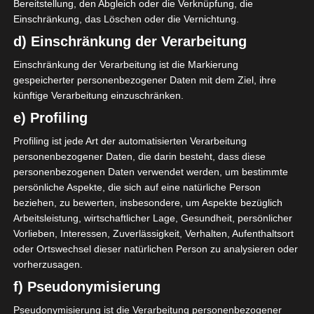
Bereitstellung, den Abgleich oder die Verknüpfung, die
Einschränkung, das Löschen oder die Vernichtung.
d) Einschränkung der Verarbeitung
Einschränkung der Verarbeitung ist die Markierung
Ligue 1 Pro Tunesien 2025/2026
gespeicherter personenbezogener Daten mit dem Ziel, ihre
künftige Verarbeitung einzuschränken.
12 Mai 2026
-
16:00
e) Profiling
2
2
Jeunesse sportive d’El
Avenir Sportif de La
Profiling ist jede Art der automatisierten Verarbeitung
Omrane (JSO)
Marsa (ASM)
Stade Taïb Ben Ammar El Omrane, Tunis
personenbezogener Daten, die darin besteht, dass diese
13 Mai 2026
-
16:00
personenbezogenen Daten verwendet werden, um bestimmte
persönliche Aspekte, die sich auf eine natürliche Person
0
2
beziehen, zu bewerten, insbesondere, um Aspekte bezüglich
Club Athlétique Bizertin
Espérance Sportive de
(CAB)
Zarzis (ESZ)
Arbeitsleistung, wirtschaftlicher Lage, Gesundheit, persönlicher
Stade du 15-Octobre Bizerté (Stadion des 15. Oktober)
Vorlieben, Interessen, Zuverlässigkeit, Verhalten, Aufenthaltsort
13 Mai 2026
-
16:00
oder Ortswechsel dieser natürlichen Person zu analysieren oder
0
1
vorherzusagen.
Avenir Sportif de Gabès
Stade Tunisien (ST)
f) Pseudonymisierung
(ASG)
Stade Olympique de Gabès
Pseudonymisierung ist die Verarbeitung personenbezogener
14 Mai 2026
-
16:00