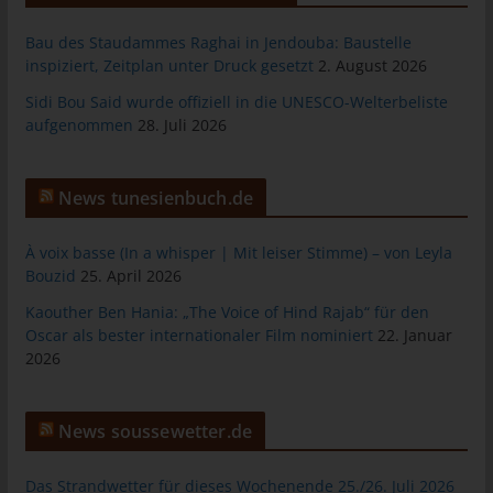
jeweiligen Eingabemaske, die für die Registrierung verwendet
wird. Die von der betroffenen Person eingegebenen
Bau des Staudammes Raghai in Jendouba: Baustelle
personenbezogenen Daten werden ausschließlich für die
inspiziert, Zeitplan unter Druck gesetzt
2. August 2026
interne Verwendung bei dem für die Verarbeitung
Sidi Bou Said wurde offiziell in die UNESCO-Welterbeliste
Verantwortlichen und für eigene Zwecke erhoben und
aufgenommen
28. Juli 2026
gespeichert. Der für die Verarbeitung Verantwortliche kann die
Weitergabe an einen oder mehrere Auftragsverarbeiter,
beispielsweise einen Paketdienstleister, veranlassen, der die
News tunesienbuch.de
personenbezogenen Daten ebenfalls ausschließlich für eine
interne Verwendung, die dem für die Verarbeitung
Verantwortlichen zuzurechnen ist, nutzt.
À voix basse (In a whisper | Mit leiser Stimme) – von Leyla
Bouzid
25. April 2026
Durch eine Registrierung auf der Internetseite des für die
Verarbeitung Verantwortlichen wird ferner die vom Internet-
Kaouther Ben Hania: „The Voice of Hind Rajab“ für den
Service-Provider (ISP) der betroffenen Person vergebene IP-
Oscar als bester internationaler Film nominiert
22. Januar
Adresse, das Datum sowie die Uhrzeit der Registrierung
2026
gespeichert. Die Speicherung dieser Daten erfolgt vor dem
Hintergrund, dass nur so der Missbrauch unserer Dienste
verhindert werden kann, und diese Daten im Bedarfsfall
News soussewetter.de
ermöglichen, begangene Straftaten aufzuklären. Insofern ist die
Speicherung dieser Daten zur Absicherung des für die
Das Strandwetter für dieses Wochenende 25./26. Juli 2026